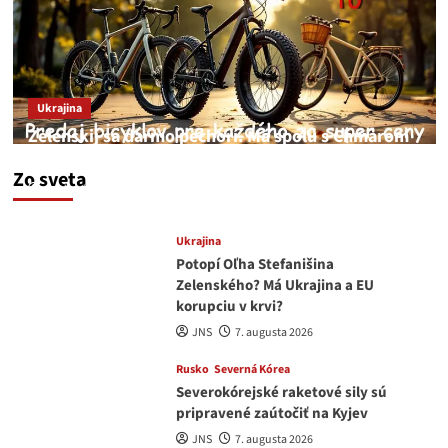
Ukrajina
Zelenskij sa darmo pechorí. Má spolu s Chmarom
a Drapatým nad čím rozmýšľať
Zo sveta
medvedar
8. augusta 2026
Ukrajina
Potopí Oľha Stefanišina
Zelenského? Má Ukrajina a EU
korupciu v krvi?
JNS
7. augusta 2026
Rusko
Severná Kórea
Severokórejské raketové sily sú
pripravené zaútočiť na Kyjev
JNS
7. augusta 2026