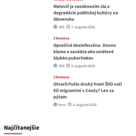
Matovič je zosobnením zla a
degradácie politickej kultúry na
Slovensku
JNS
7. augusta 2026
Z Domova
Opozičná dezinfoscéna. Denne
klame a zavádza ako zmätené
klubko pubertiakov
JNS
6. augusta 2026
Z Domova
Otvoril Putin druhý front ŠVO voči
EÚ migrantmi v Ceuty? Len sa
pýtam
ferro
6. augusta 2026
Najčítanejšie