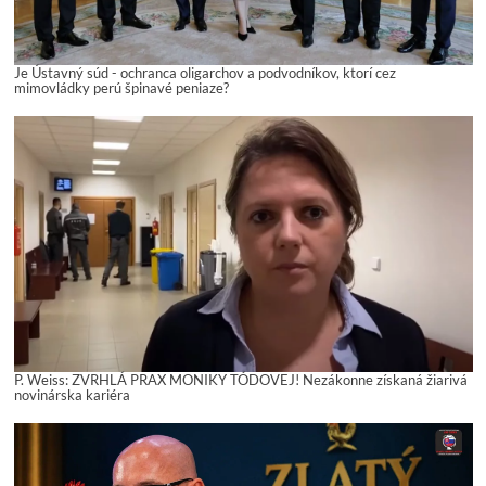
Je Ústavný súd - ochranca oligarchov a podvodníkov, ktorí cez
mimovládky perú špinavé peniaze?
P. Weiss: ZVRHLÁ PRAX MONIKY TÓDOVEJ! Nezákonne získaná žiarivá
novinárska kariéra