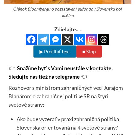
Článok Bloombergu o pozastavení eufondov Slovensku bol
kačica
Zdielajte....
▶ Prečítať text
■ Stop
👉
Snažíme byť s Vami neustále v kontakte.
Sledujte nás tiež na telegrame
👈
Rozhovor s ministrom zahraničných vecí Jurajom
Blanárom o zahraničnej politike SR na štyri
svetové strany:
Ako bude vyzerať v praxi zahraničná politika
Slovenska orientovaná na 4 svetové strany?