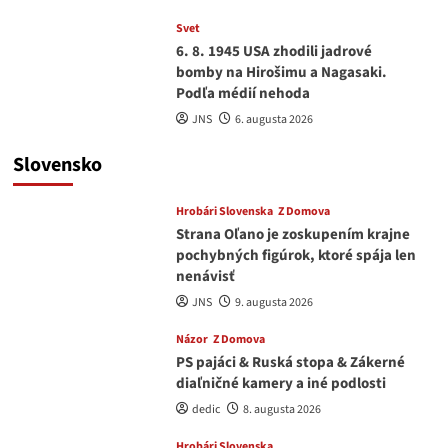
Svet
6. 8. 1945 USA zhodili jadrové
bomby na Hirošimu a Nagasaki.
Podľa médií nehoda
JNS
6. augusta 2026
Slovensko
Hrobári Slovenska
Z Domova
Strana Oľano je zoskupením krajne
pochybných figúrok, ktoré spája len
nenávisť
JNS
9. augusta 2026
Názor
Z Domova
PS pajáci & Ruská stopa & Zákerné
diaľničné kamery a iné podlosti
dedic
8. augusta 2026
Hrobári Slovenska