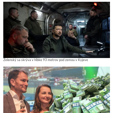
Zelenský sa skrýva v hĺbke 93 metrov pod zemou v Kyjeve