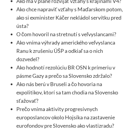
Ako má v pláne rozvíjať vzťahy s krajinami V4?
Ako chce napraviť vzťahy s Maďarskom potom,
ako si exminister Káčer nekládol servítku pred
ústa?
O čom hovoril na stretnutí s veľvyslancami?
Ako vníma výhrady amerického veľvyslanca
Ranu k zrušeniu ÚŠP a odkiaľ sa o nich
dozvedel?
Ako hodnotí rezolúciu BR OSN k prímeriu v
pásme Gazy a prečo sa Slovensko zdržalo?
Ako nás berú v Bruseli a čo hovoria na
expolitikov, ktorí sa tam chodia na Slovensko
sťažovať?
Prečo vníma aktivity progresívnych
europoslancov okolo Hojsíka na zastavenie
eurofondov pre Slovensko ako vlastizradu?