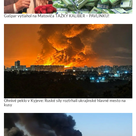
Gašpar vytiahol na Matoviča ŤAŽKÝ KALIBER – PAVLÍNKU!
Ohnivé peklo v Kyjeve: Ruské sily roztrhali ukrajinské hlavné mesto na
kusy