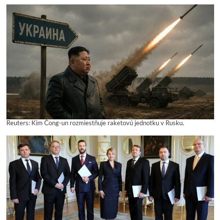
Reuters: Kim Čong-un rozmiestňuje raketovú jednotku v Rusku.