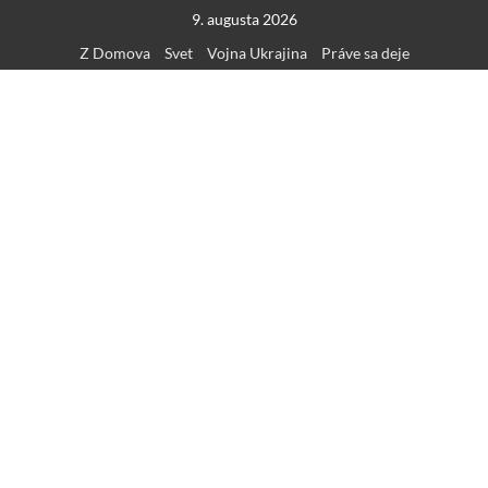
Skip
9. augusta 2026
to
Z Domova
Svet
Vojna Ukrajina
Práve sa deje
content