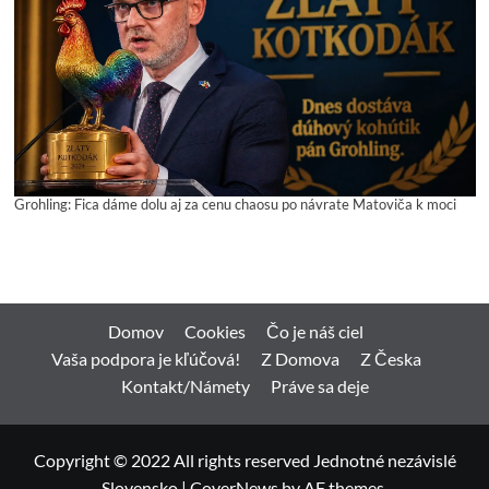
Grohling: Fica dáme dolu aj za cenu chaosu po návrate Matoviča k moci
Domov
Cookies
Čo je náš ciel
Vaša podpora je kľúčová!
Z Domova
Z Česka
Kontakt/Námety
Práve sa deje
Copyright © 2022 All rights reserved Jednotné nezávislé
Slovensko
|
CoverNews
by AF themes.