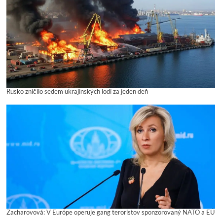
Rusko zničilo sedem ukrajinských lodí za jeden deň
Zacharovová: V Európe operuje gang teroristov sponzorovaný NATO a EÚ