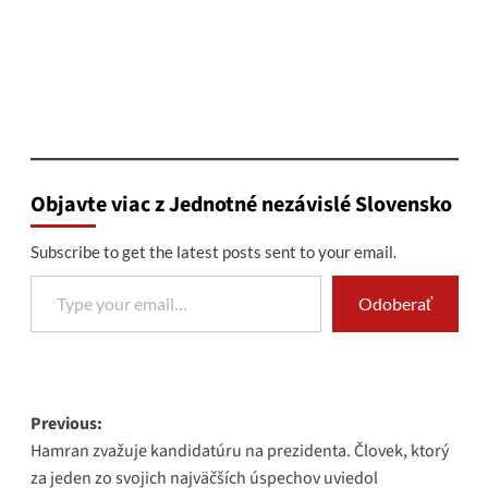
Objavte viac z Jednotné nezávislé Slovensko
Subscribe to get the latest posts sent to your email.
Type your email…
Odoberať
Post
Previous:
Hamran zvažuje kandidatúru na prezidenta. Človek, ktorý
navigation
za jeden zo svojich najväčších úspechov uviedol