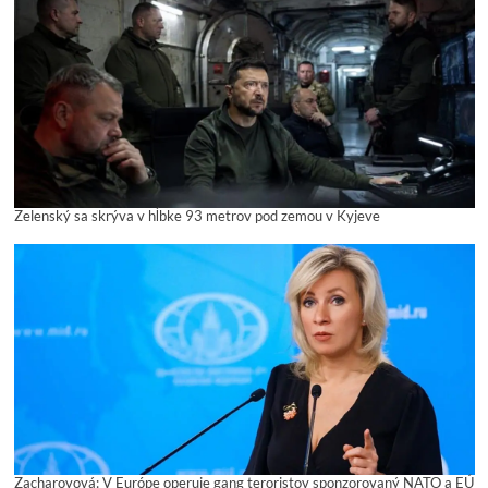
Zelenský sa skrýva v hĺbke 93 metrov pod zemou v Kyjeve
Zacharovová: V Európe operuje gang teroristov sponzorovaný NATO a EÚ