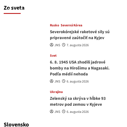
a EU korupciu v krvi?
Zo sveta
JNS
7. augusta 2026
Rusko
Severná Kórea
Severokórejské raketové sily sú
pripravené zaútočiť na Kyjev
JNS
7. augusta 2026
Svet
6. 8. 1945 USA zhodili jadrové
bomby na Hirošimu a Nagasaki.
Podľa médií nehoda
JNS
6. augusta 2026
Ukrajina
Zelenský sa skrýva v hĺbke 93
metrov pod zemou v Kyjeve
JNS
6. augusta 2026
Slovensko