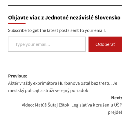
Objavte viac z Jednotné nezávislé Slovensko
Subscribe to get the latest posts sent to your email.
Type your email…
Odoberať
Post
Previous:
Aktér vraždy exprimátora Hurbanova ostal bez trestu. Je
navigation
mestský policajt a stráži verejný poriadok
Next:
Video: Matúš Šutaj Eštok: Legislatíva k zrušeniu ÚŠP
prejde!