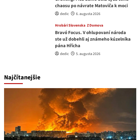
chaosu po návrate Matoviča k moci
dedic
6. augusta 2026
Hrobári Slovenska
Z Domova
Bravó Focus. V ohlupovaní národa
ste už dobehli aj známeho kúzelníka
pána Hřícha
dedic
5. augusta 2026
Najčítanejšie