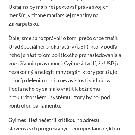
Ukrajina by mala rešpektovať práva svojich
menšín, vrátane maďarskej menšiny na
Zakarpatsku.
Ďalej sme sa rozprávali o tom, prečo chce zrušiť
Úrad špeciálnej prokuratúry (ÚŠP), ktorý podľa
neho je nástrojom politického prenasledovania a
zneužívania právomoci. Gyimesi tvrdí, že ÚŠP je
nezákonný a nelegitímny orgán, ktorý porušuje
princíp delenia moci a nezávislosti súdnictva.
Podľa neho by sa malo vrátiť k bežnému
prokurátorskému systému, ktorý by bol pod
kontrolou parlamentu.
Gyimesi tiež nešetril kritikou na adresu
slovenských progresívnych europoslancov, ktorí