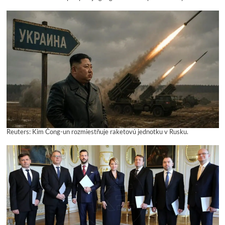
Reuters: Kim Čong-un rozmiestňuje raketovú jednotku v Rusku.