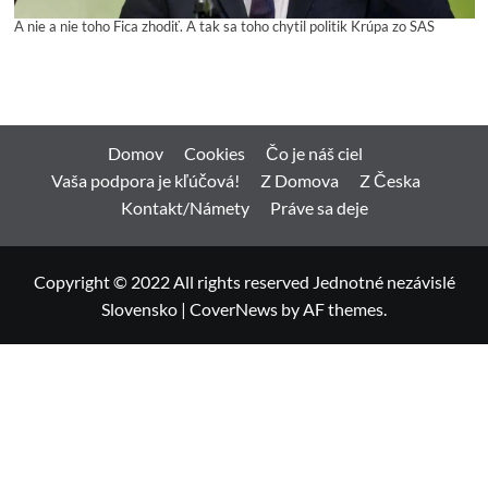
A nie a nie toho Fica zhodiť. A tak sa toho chytil politik Krúpa zo SAS
Domov
Cookies
Čo je náš ciel
Vaša podpora je kľúčová!
Z Domova
Z Česka
Kontakt/Námety
Práve sa deje
Copyright © 2022 All rights reserved Jednotné nezávislé
Slovensko
|
CoverNews
by AF themes.