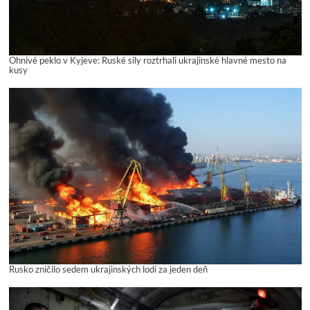
Ohnivé peklo v Kyjeve: Ruské sily roztrhali ukrajinské hlavné mesto na
kusy
Rusko zničilo sedem ukrajinských lodí za jeden deň