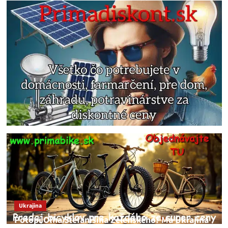
Ukrajina
Potopí Oľha Stefanišina Zelenského? Má Ukrajina