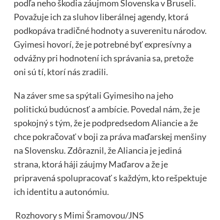
podľa neho škodia záujmom Slovenska v Bruseli.
Považuje ich za sluhov liberálnej agendy, ktorá
podkopáva tradičné hodnoty a suverenitu národov.
Gyimesi hovorí, že je potrebné byť expresívny a
odvážny pri hodnotení ich správania sa, pretože
oni sú tí, ktorí nás zradili.
Na záver sme sa spýtali Gyimesiho na jeho
politickú budúcnosť a ambície. Povedal nám, že je
spokojný s tým, že je podpredsedom Aliancie a že
chce pokračovať v boji za práva maďarskej menšiny
na Slovensku. Zdôraznil, že Aliancia je jediná
strana, ktorá háji záujmy Maďarov a že je
pripravená spolupracovať s každým, kto rešpektuje
ich identitu a autonómiu.
Rozhovory s Mimi Šramovou/JNS