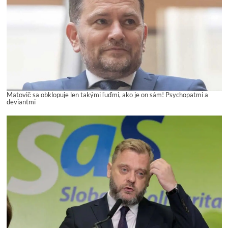
Matovič sa obklopuje len takými ľuďmi, ako je on sám! Psychopatmi a
deviantmi