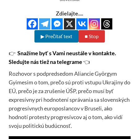
Zdielajte....
▶ Prečítať text
■ Stop
👉
Snažíme byť s Vami neustále v kontakte.
Sledujte nás tiež na telegrame
👈
Rozhovor s podpredsedom Aliancie Györgym
Gyimesim o tom, prečo sú proti vstupu Ukrajiny do
EÚ, prečo je za zrušenie ÚŠP, prečo musí byť
expresívny pri hodnotení správania sa slovenských
progresívnych europoslancov v Bruseli, ako
hodnotí protesty progresívcov aj o tom, ako vidí
svoju politickú budúcnosť.