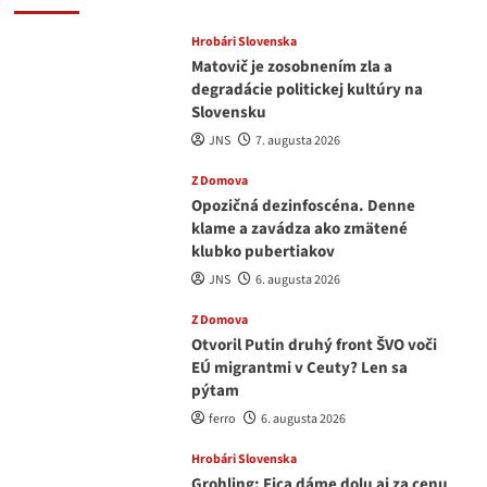
Hrobári Slovenska
Matovič je zosobnením zla a
degradácie politickej kultúry na
Slovensku
JNS
7. augusta 2026
Z Domova
Opozičná dezinfoscéna. Denne
klame a zavádza ako zmätené
klubko pubertiakov
JNS
6. augusta 2026
Z Domova
Otvoril Putin druhý front ŠVO voči
EÚ migrantmi v Ceuty? Len sa
pýtam
ferro
6. augusta 2026
Hrobári Slovenska
Grohling: Fica dáme dolu aj za cenu