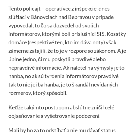
Tento policajt – operatívec z inšpekcie, dnes
slúžiaci v Bánovciach nad Bebravou v prípade
vypovedal, to čo sa dozvedel od svojich
informátorov, ktorými boli príslušníci SIS. Kosatky
domáce (respektivé ten, kto im dáva noty) však
zámerne zatajili, že to je v rozpore so zákonom. A je
úplne jedno, či mu poskytli pravdivé alebo
nepravdivé informácie. Ak naletel na výmysly je to
hanba, no ak sú tvrdenia informátorov pravdivé,
tak to nie je iba hanba, je to škandál nevídaných
rozmerov, ktorý spôsobil.
Keďže takýmto postupom abslútne zničil celé
objasňovanie a vyšetrovanie podozrení.
Mali by ho za to odstíhať a nie mu dávať status