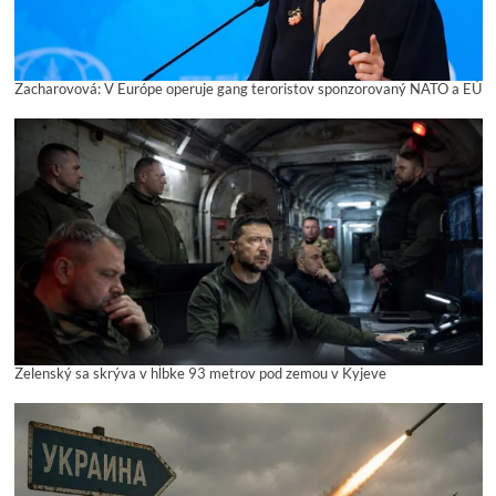
Zacharovová: V Európe operuje gang teroristov sponzorovaný NATO a EÚ
Zelenský sa skrýva v hĺbke 93 metrov pod zemou v Kyjeve