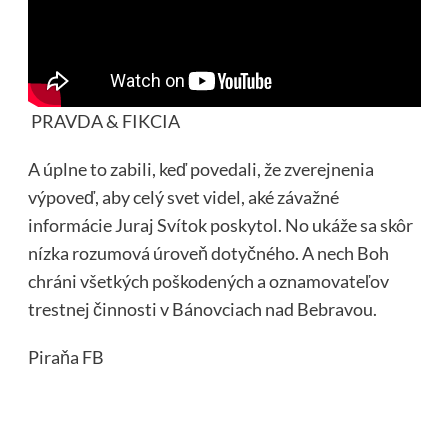
PRAVDA & FIKCIA
A úplne to zabili, keď povedali, že zverejnenia
výpoveď, aby celý svet videl, aké závažné
informácie Juraj Svítok poskytol. No ukáže sa skôr
nízka rozumová úroveň dotyčného. A nech Boh
chráni všetkých poškodených a oznamovateľov
trestnej činnosti v Bánovciach nad Bebravou.
Piraňa FB