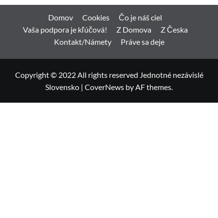
Domov
Cookies
Čo je náš ciel
Vaša podpora je kľúčová!
Z Domova
Z Česka
Kontakt/Námety
Práve sa deje
Copyright © 2022 All rights reserved Jednotné nezávislé
Slovensko
|
CoverNews
by AF themes.