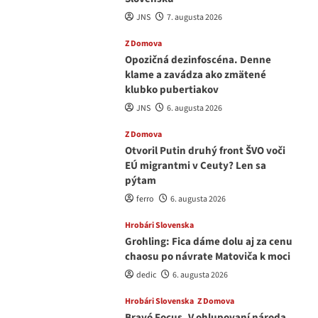
JNS
7. augusta 2026
Z Domova
Opozičná dezinfoscéna. Denne
klame a zavádza ako zmätené
klubko pubertiakov
JNS
6. augusta 2026
Z Domova
Otvoril Putin druhý front ŠVO voči
EÚ migrantmi v Ceuty? Len sa
pýtam
ferro
6. augusta 2026
Hrobári Slovenska
Grohling: Fica dáme dolu aj za cenu
chaosu po návrate Matoviča k moci
dedic
6. augusta 2026
Hrobári Slovenska
Z Domova
Bravó Focus. V ohlupovaní národa