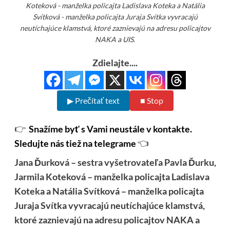
Koteková - manželka policajta Ladislava Koteka a Natália
Svítková - manželka policajta Juraja Svítka vyvracajú
neutíchajúce klamstvá, ktoré zaznievajú na adresu policajtov
NAKA a UIS.
Zdielajte....
▶ Prečítať text
■ Stop
👉
Snažíme byť s Vami neustále v kontakte.
Sledujte nás tiež na telegrame
👈
Jana Ďurková – sestra vyšetrovateľa Pavla Ďurku,
Jarmila Koteková – manželka policajta Ladislava
Koteka a Natália Svítková – manželka policajta
Juraja Svítka vyvracajú neutíchajúce klamstvá,
ktoré zaznievajú na adresu policajtov NAKA a