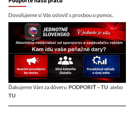
Podporte našu prácu
Dovoľujeme si Vás osloviť s prosbou o pomoc.
Ďakujeme Vám za dôveru
PODPORIŤ – TU
alebo
TU