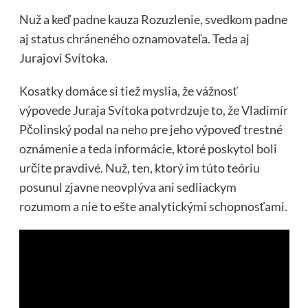
Nuž a keď padne kauza Rozuzlenie, svedkom padne
aj status chráneného oznamovateľa. Teda aj
Jurajovi Svítoka.
Kosatky domáce si tiež myslia, že vážnosť
výpovede Juraja Svítoka potvrdzuje to, že Vladimír
Pčolinský podal na neho pre jeho výpoveď trestné
oznámenie a teda informácie, ktoré poskytol boli
určite pravdivé. Nuž, ten, ktorý im túto teóriu
posunul zjavne neovplýva ani sedliackym
rozumom a nie to ešte analytickými schopnosťami.