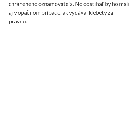
chráneného oznamovateľa. No odstíhať by ho mali
aj v opačnom prípade, ak vydával klebety za
pravdu.