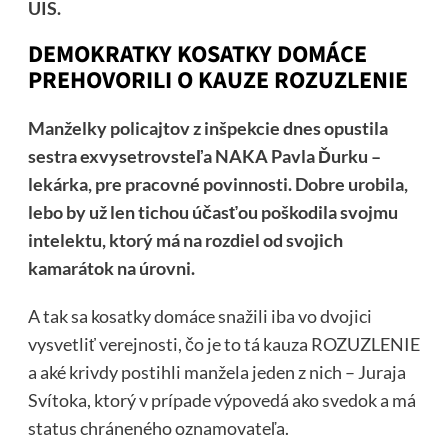
UIS.
DEMOKRATKY KOSATKY DOMÁCE
PREHOVORILI O KAUZE ROZUZLENIE
Manželky policajtov z inšpekcie dnes opustila
sestra exvysetrovsteľa NAKA Pavla Ďurku –
lekárka, pre pracovné povinnosti. Dobre urobila,
lebo by už len tichou účasťou poškodila svojmu
intelektu, ktorý má na rozdiel od svojich
kamarátok na úrovni.
A tak sa kosatky domáce snažili iba vo dvojici
vysvetliť verejnosti, čo je to tá kauza ROZUZLENIE
a aké krivdy postihli manžela jeden z nich – Juraja
Svítoka, ktorý v prípade
výpovedá ako svedok a má
status chráneného oznamovateľa.