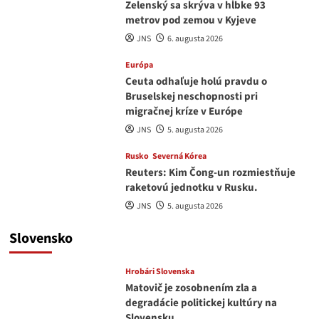
Zelenský sa skrýva v hĺbke 93
metrov pod zemou v Kyjeve
JNS
6. augusta 2026
Európa
Ceuta odhaľuje holú pravdu o
Bruselskej neschopnosti pri
migračnej kríze v Európe
JNS
5. augusta 2026
Rusko
Severná Kórea
Reuters: Kim Čong-un rozmiestňuje
raketovú jednotku v Rusku.
JNS
5. augusta 2026
Slovensko
Hrobári Slovenska
Matovič je zosobnením zla a
degradácie politickej kultúry na
Slovensku