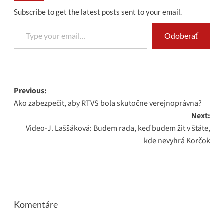
Subscribe to get the latest posts sent to your email.
Type your email…
Odoberať
Post
Previous:
Ako zabezpečiť, aby RTVS bola skutočne verejnoprávna?
navigation
Next:
Video-J. Laššáková: Budem rada, keď budem žiť v štáte,
kde nevyhrá Korčok
Komentáre