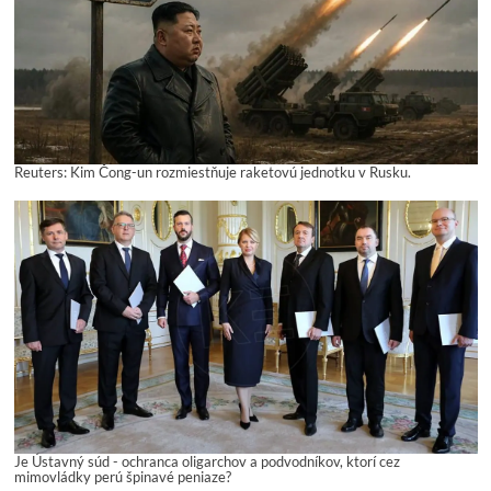
Reuters: Kim Čong-un rozmiestňuje raketovú jednotku v Rusku.
Je Ústavný súd - ochranca oligarchov a podvodníkov, ktorí cez
mimovládky perú špinavé peniaze?