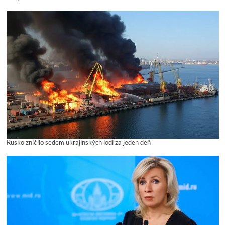
Rusko zničilo sedem ukrajinských lodí za jeden deň