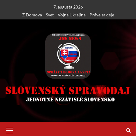
Skip
7. augusta 2026
to
Z Domova
Svet
Vojna Ukrajina
Práve sa deje
content
Primary
Menu