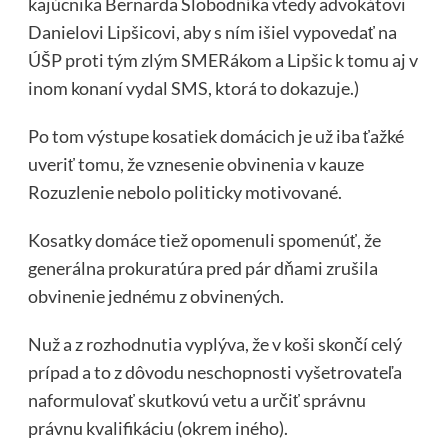
kajúcnika Bernarda Slobodníka vtedy advokátovi
Danielovi Lipšicovi, aby s ním išiel vypovedať na
ÚŠP proti tým zlým SMERákom a Lipšic k tomu aj v
inom konaní vydal SMS, ktorá to dokazuje.)
Po tom výstupe kosatiek domácich je už iba ťažké
uveriť tomu, že vznesenie obvinenia v kauze
Rozuzlenie nebolo politicky motivované.
Kosatky domáce tiež opomenuli spomenúť, že
generálna prokuratúra pred pár dňami zrušila
obvinenie jednému z obvinených.
Nuž a z rozhodnutia vyplýva, že v koši skončí celý
prípad a to z dôvodu neschopnosti vyšetrovateľa
naformulovať skutkovú vetu a určiť správnu
právnu kvalifikáciu (okrem iného).