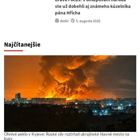
ste už dobehli aj známeho kúzelníka
pána Hřícha
dedic
5. augusta 2026
Najčítanejšie
Ohnivé peklo v Kyjeve: Ruské sily roztrhali ukrajinské hlavné mesto na
kusy