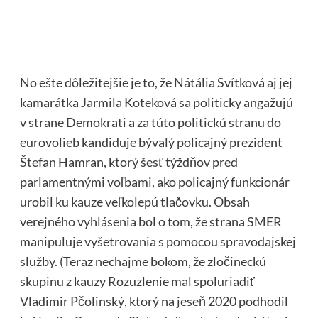
No ešte dôležitejšie je to, že Nátália Svítková aj jej
kamarátka Jarmila Koteková sa politicky angažujú
v strane Demokrati a za túto politickú stranu do
eurovolieb kandiduje bývalý policajný prezident
Štefan Hamran, ktorý šesť týždňov pred
parlamentnými voľbami, ako policajný funkcionár
urobil ku kauze veľkolepú tlačovku. Obsah
verejného vyhlásenia bol o tom, že strana SMER
manipuluje vyšetrovania s pomocou spravodajskej
služby. (Teraz nechajme bokom, že zločineckú
skupinu z kauzy Rozuzlenie mal spoluriadiť
Vladimir Pčolinský, ktorý na jeseň 2020 podhodil