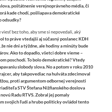
 slova, poštátnenie verejnoprávneho média, či
torá kade chodí, pošliapava demokratické
to odsudky?
iesť bez toho, aby sme si nepovedali, aký
ol to práve vtedajší aj súčasný poslanec KDH
 že nie dni a týždne, ale hodiny a minúty bude
rov. Ako to dopadlo, všetci dobre vieme –
m poschodí. To bolo demokratické? Vtedy
apavaniu slobody slova. No a potom v roku 2010
Krajcer, aby takpovediac na hulváta zdecimoval
džou, proti argumentom odbornej verejnosti
 riaditeľa STV Štefana Nižňanského doslova
 novú Radu RTVS. Zobral jej pomaly
m svojich ľudí a hrubo politicky ovládol tento