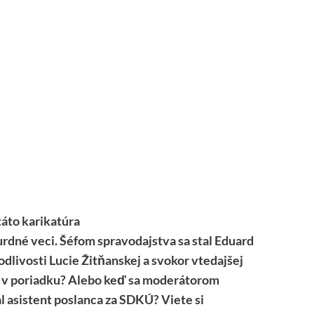
táto karikatúra
surdné veci. Šéfom spravodajstva sa stal Eduard
dlivosti Lucie Žitňanskej a svokor vtedajšej
lo v poriadku? Alebo keď sa moderátorom
al asistent poslanca za SDKÚ? Viete si