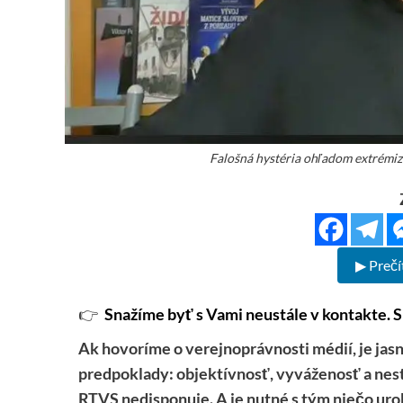
Falošná hystéria ohľadom extrémi
▶ Prečí
👉
Snažíme byť s Vami neustále v kontakte. S
Ak hovoríme o verejnoprávnosti médií, je jas
predpoklady: objektívnosť, vyváženosť a nest
RTVS nedisponuje. A je nutné s tým niečo uro