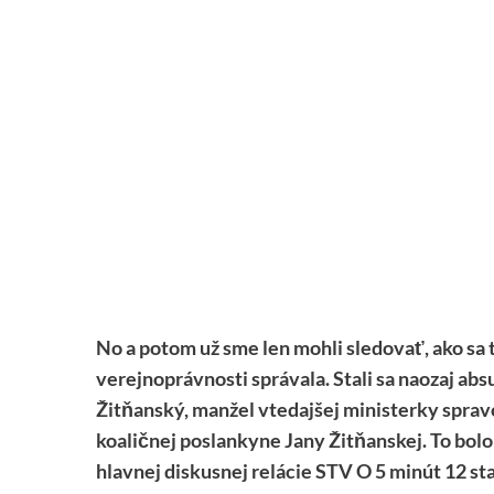
No a potom už sme len mohli sledovať, ako sa 
verejnoprávnosti správala. Stali sa naozaj ab
Žitňanský, manžel vtedajšej ministerky spravo
koaličnej poslankyne Jany Žitňanskej. To bo
hlavnej diskusnej relácie STV O 5 minút 12 st