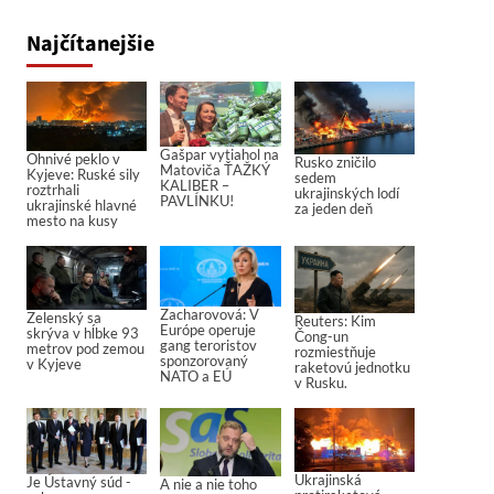
Najčítanejšie
Gašpar vytiahol na
Ohnivé peklo v
Rusko zničilo
Matoviča ŤAŽKÝ
Kyjeve: Ruské sily
sedem
KALIBER –
roztrhali
ukrajinských lodí
PAVLÍNKU!
ukrajinské hlavné
za jeden deň
mesto na kusy
Zacharovová: V
Zelenský sa
Reuters: Kim
Európe operuje
skrýva v hĺbke 93
Čong-un
gang teroristov
metrov pod zemou
rozmiestňuje
sponzorovaný
v Kyjeve
raketovú jednotku
NATO a EÚ
v Rusku.
Ukrajinská
Je Ústavný súd -
A nie a nie toho