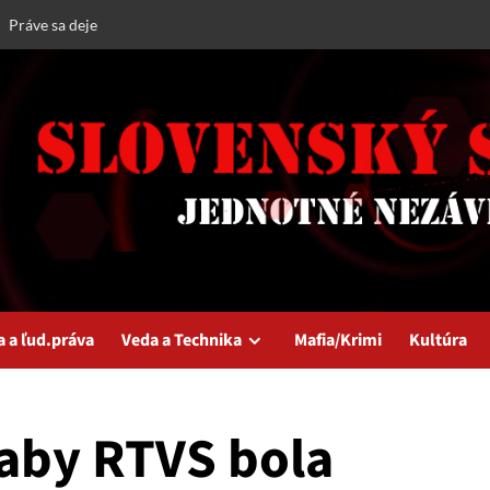
Práve sa deje
a a ľud.práva
Veda a Technika
Mafia/Krimi
Kultúra
 aby RTVS bola