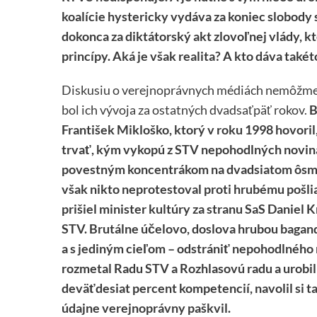
koalície hystericky vydáva za koniec slobody
dokonca za diktátorský akt zlovoľnej vlády, k
princípy. Aká je však realita? A kto dáva také
Diskusiu o verejnoprávnych médiách nemôžme v
bol ich vývoja za ostatných dvadsaťpäť rokov.
B
František Mikloško, ktorý v roku 1998 hovoril,
trvať, kým vykopú z STV nepohodlných noviná
povestným koncentrákom na dvadsiatom ôsmo
však nikto neprotestoval proti hrubému pošli
prišiel minister kultúry za stranu SaS Daniel 
STV. Brutálne účelovo, doslova hrubou bagan
a s jediným cieľom – odstrániť nepohodlného
rozmetal Radu STV a Rozhlasovú radu a urobil
deväťdesiat percent kompetencií, navolil si ta
údajne verejnoprávny paškvil.