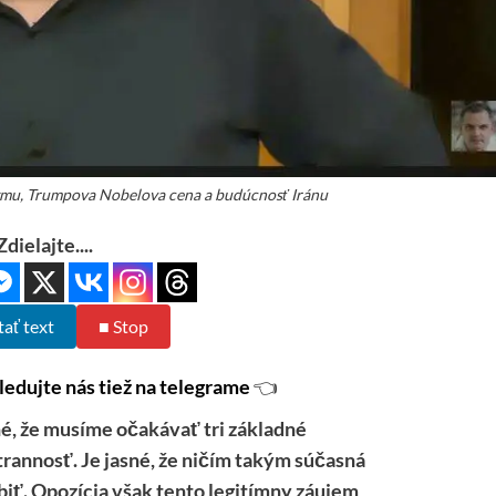
zmu, Trumpova Nobelova cena a budúcnosť Iránu
Zdielajte....
tať text
■ Stop
ledujte nás tiež na telegrame
👈
né, že musíme očakávať tri základné
rannosť. Je jasné, že ničím takým súčasná
biť. Opozícia však tento legitímny záujem