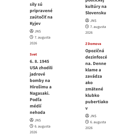
politickej
sily sú
kultúry na
pripravené
Slovensku
zaútočiť na
JNS
Kyjev
7. augusta
JNS
2026
7. augusta
2026
Z Domova
Opozičná
Svet
dezinfoscé
6. 8. 1945
na. Denne
USA zhodili
klame a
jadrové
zavádza
bomby na
ako
Hirošimu a
zmätené
Nagasaki.
klubko
Podľa
pubertiako
médií
v
nehoda
JNS
JNS
6. augusta
6. augusta
2026
2026