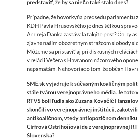
predstaviť, že by sa niečo také stalo dnes?
Prípadne, že hovorkyňa predsedu parlamentu 
KDH Pavla Hrušovského je dnes šéfkou spravoda
Andreja Danka zastávala takýto post? Čo by asi 
zjavne našim obozretným strážcom slobody slo
Môžeme sa pristaviť aj pri diskusných reláciách
v relácii Večera s Havranom názorového oponent
nepamätám. Nehovoriac o tom, že občan Havran
SME.sk vyjadruje k súčasným koaličným polit
stále tvárou verejnoprávneho média. Je toto v
RTVS boli ľudia ako Zuzana Kovačič Hanzelová
skončili vo verejnoprávnej inštitúcii, zakotvi
antikoaličnom, vtedy antiopozičnom denníku 
Cirfrová Ostrihoňová ide z verejnoprávnej R
Slovenska?