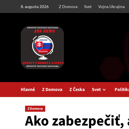
Skip
8. augusta 2026
Z Domova
Svet
Vojna Ukrajina
to
content
Hlavné
Z Domova
Z Česka
Svet
Politik
Z Domova
Ako zabezpečiť,