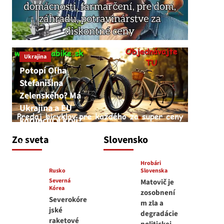
Ukrajina
Potopí Oľha
Stefanišina
Zelenského? Má
Ukrajina a EU
korupciu v krvi?
JNS
Zo sveta
Slovensko
7. augusta 2026
Hrobári
Rusko
Slovenska
Severná
Matovič je
Kórea
zosobnení
Severokóre
m zla a
jské
degradácie
raketové