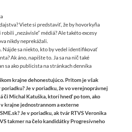
za
jstva? Viete si predstaviť, že by hovorkyňa
robili „nezávisle“ médiá? Ale takéto excesy
va nikdy neprekážali.
. Nájde sa niekto, kto by vedel identifikovať
a? Ak áno, napíšte to. Ja sa na nič také
 sa ako publicista na stránkach denníka
ikom krajne dehonestujúco. Pritom je však
 poriadku? Je v poriadku, že vo verejnoprávnej
 či Michal Katuška, ktorí hneď po tom, ako
li v krajne jednostrannom a externe
SME.sk? Je v poriadku, ak tvár RTVS Veronika
TVS takmer na čelo kandidátky Progresívneho