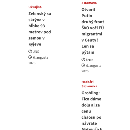
Z Domova
Ukrajina
Otvoril
Zelenský sa
Putin
skrýva v
druhý front
hĺbke 93
ŠVO voči EÚ
metrov pod
migrantmi
zemou v
v Ceuty?
Kyjeve
Len sa
JNS
pýtam
6. augusta
ferro
2026
6. augusta
2026
Hrobári
Slovenska
Grohling:
Fica dáme
dolu aj za
cenu
chaosu po
návrate
Matoviča k