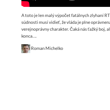
A toto je len malý výpočet fatálnych zlyhaní 
súdnosti musí vidieť, že vláda je plne oprávne
verejnoprávny charakter. Čaká nás ťažký boj, a
konca….
Roman Michelko