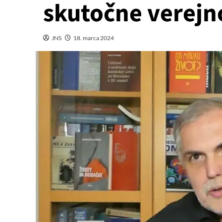
skutočne verej
JNS
18. marca 2024