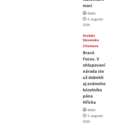
moci
dedic
6. augusta
2026
Hrobári
Slovenska
Z Domova
Bravó
Focus. V
ohlupovaní
národa ste
už dobehli
aj známeho
kúzelníka
pána
Hřícha
dedic
5. augusta
2026