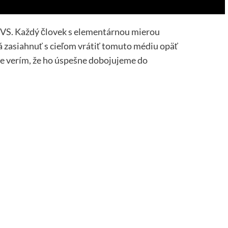
RTVS. Každý človek s elementárnou mierou
ná zasiahnuť s cieľom vrátiť tomuto médiu opäť
le verím, že ho úspešne dobojujeme do