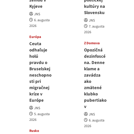
zemou v
politickej
Kyjeve
kultúry na
Slovensku
JNS
6. augusta
JNS
2026
7. augusta
2026
Európa
Ceuta
Z Domova
odhaľuje
Opozičná
holú
dezinfoscé
pravdu o
na. Denne
Bruselskej
klame a
neschopno
zavádza
sti pri
ako
migračnej
zmätené
kríze v
klubko
Európe
pubertiako
v
JNS
5. augusta
JNS
2026
6. augusta
2026
Rusko