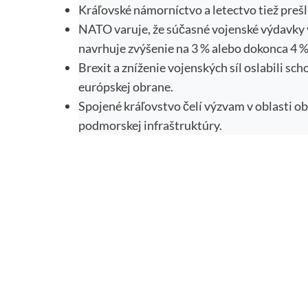
Kráľovské námorníctvo a letectvo tiež preš
NATO varuje, že súčasné vojenské výdavky v
navrhuje zvýšenie na 3 % alebo dokonca 4 %
Brexit a zníženie vojenských síl oslabili s
európskej obrane.
Spojené kráľovstvo čelí výzvam v oblasti o
podmorskej infraštruktúry.