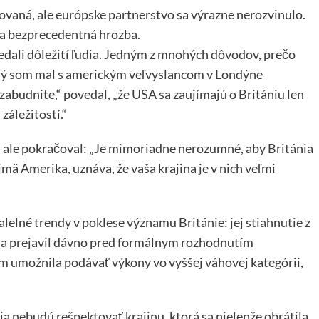
ovaná, ale európske partnerstvo sa výrazne nerozvinulo.
la bezprecedentná hrozba.
edali dôležití ľudia. Jedným z mnohých dôvodov, prečo
rý som mal s americkým veľvyslancom v Londýne
budnite,“ povedal, „že USA sa zaujímajú o Britániu len
záležitostí.“
, ale pokračoval: „Je mimoriadne nerozumné, aby Británia
ajmä Amerika, uznáva, že vaša krajina je v nich veľmi
elné trendy v poklese významu Británie: jej stiahnutie z
 sa prejavil dávno pred formálnym rozhodnutím
ám umožnila podávať výkony vo vyššej váhovej kategórii,
dia nebudú rešpektovať krajinu, ktorá sa nielenže obrátila