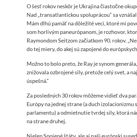
O šesť rokov neskôr je Ukrajina čiastočne okup
Nad „transatlantickou spoluprácou“ sa vznáša
Mám dlhú pamäť na dôležité veci, ktoré mi pov
som horlivým paneurópanom, je rozhovor, kto
Raymondom Seitzom začiatkom 90. rokov. „Neza
do tej miery, do akej sú zapojené do európskych 
Možno to bolo preto, že Ray je synom generála
znižovala ozbrojené sily, pretože celý svet, a n
úspešná.“
Za posledných 30 rokov môžeme vidieť dva paral
Európy na jednej strane (a duch izolacionizmu
parlamentu) a odmietnutie tvrdej sily, ktorá n
na strane druhej.
Nielen Spojené štáty, ale aj naši európski suse