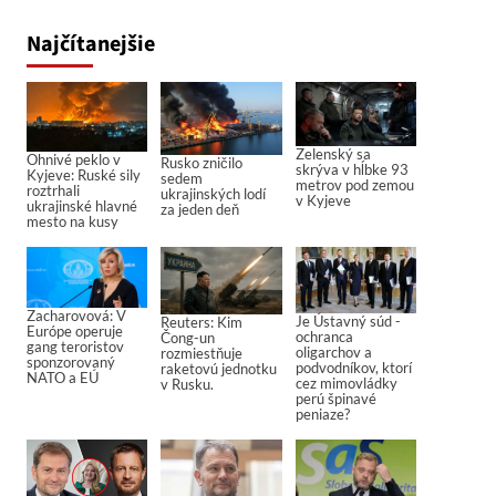
Najčítanejšie
Zelenský sa
Ohnivé peklo v
Rusko zničilo
skrýva v hĺbke 93
Kyjeve: Ruské sily
sedem
metrov pod zemou
roztrhali
ukrajinských lodí
v Kyjeve
ukrajinské hlavné
za jeden deň
mesto na kusy
Zacharovová: V
Je Ústavný súd -
Reuters: Kim
Európe operuje
ochranca
Čong-un
gang teroristov
oligarchov a
rozmiestňuje
sponzorovaný
podvodníkov, ktorí
raketovú jednotku
NATO a EÚ
cez mimovládky
v Rusku.
perú špinavé
peniaze?