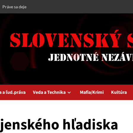
Práve sa deje
a a ľud.práva
Veda a Technika
Mafia/Krimi
Kultúra
jenského hľadiska