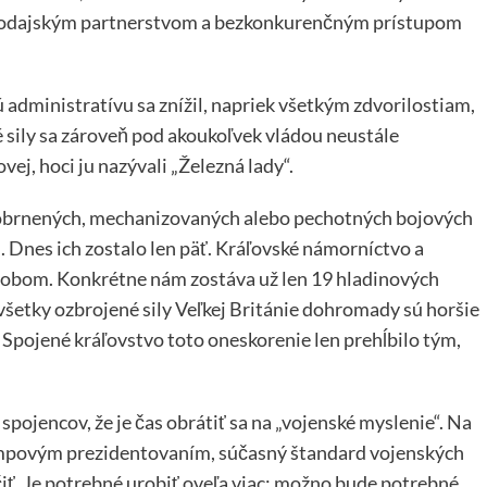
avodajským partnerstvom a bezkonkurenčným prístupom
 administratívu sa znížil, napriek všetkým zdvorilostiam,
 sily sa zároveň pod akoukoľvek vládou neustále
ej, hoci ju nazývali „Železná lady“.
 obrnených, mechanizovaných alebo pechotných bojových
. Dnes ich zostalo len päť. Kráľovské námorníctvo a
sobom. Konkrétne nám zostáva už len 19 hladinových
 všetky ozbrojené sily Veľkej Británie dohromady sú horšie
pojené kráľovstvo toto oneskorenie len prehĺbilo tým,
ojencov, že je čas obrátiť sa na „vojenské myslenie“. Na
rumpovým prezidentovaním, súčasný štandard vojenských
ť. Je potrebné urobiť oveľa viac: možno bude potrebné