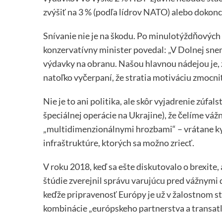
zvýšiť na 3 % (podľa lídrov NATO) alebo dokonc
Snívanie nie je na škodu. Po minulotýždňovýc
konzervatívny minister povedal: „V Dolnej snemo
výdavky na obranu. Našou hlavnou nádejou je, ž
natoľko vyčerpaní, že stratia motiváciu zmocniť
Nie je to ani politika, ale skôr vyjadrenie zúfals
špeciálnej operácie na Ukrajine), že čelíme 
„multidimenzionálnymi hrozbami“ – vrátane ky
infraštruktúre, ktorých sa možno zriecť.
V roku 2018, keď sa ešte diskutovalo o brexite,
štúdie zverejnil správu varujúcu pred vážnymi
keďže pripravenosť Európy je už v žalostnom s
kombinácie „európskeho partnerstva a transatl