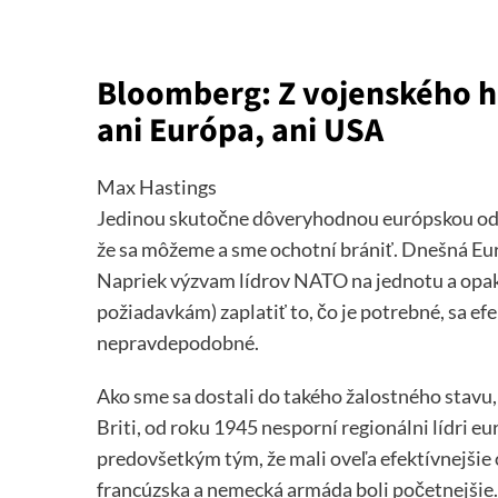
Bloomberg: Z vojenského hľ
ani Európa, ani USA
Max Hastings
Jedinou skutočne dôveryhodnou európskou odp
že sa môžeme a sme ochotní brániť. Dnešná Eur
Napriek výzvam lídrov NATO na jednotu a opa
požiadavkám) zaplatiť to, čo je potrebné, sa e
nepravdepodobné.
Ako sme sa dostali do takého žalostného stavu,
Briti, od roku 1945 nesporní regionálni lídri 
predovšetkým tým, že mali oveľa efektívnejšie o
francúzska a nemecká armáda boli početnejšie.