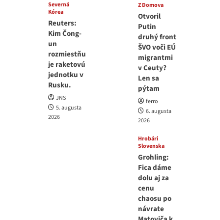
Severná
Z Domova
Kórea
Otvoril
Reuters:
Putin
Kim Čong-
druhý front
un
ŠVO voči EÚ
rozmiestňu
migrantmi
je raketovú
v Ceuty?
jednotku v
Len sa
Rusku.
pýtam
JNS
ferro
5. augusta
6. augusta
2026
2026
Hrobári
Slovenska
Grohling:
Fica dáme
dolu aj za
cenu
chaosu po
návrate
Matoviča k