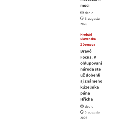
moci
dedic
6. augusta
2026
Hrobári
Slovenska
Z Domova
Bravó
Focus. V
ohlupovaní
národa ste
už dobehli
aj známeho
kúzelníka
pána
Hřícha
dedic
5. augusta
2026