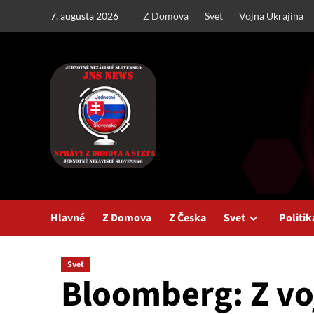
Skip
7. augusta 2026
Z Domova
Svet
Vojna Ukrajina
to
content
Hlavné
Z Domova
Z Česka
Svet
Politik
Svet
Bloomberg: Z vo