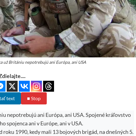
a už Britániu nepotrebujú ani Európa, ani USA
Zdielajte....
tať text
■ Stop
niu nepotrebujú ani Európa, ani USA. Spojené kráľovstvo
ho spojenca ani v Európe, ani v USA.
od roku 1990, kedy mali 13 bojových brigád, na dnešných 5.