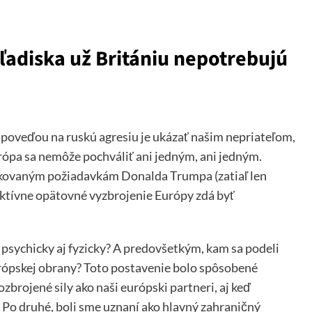
adiska už Britániu nepotrebujú
oveďou na ruskú agresiu je ukázať našim nepriateľom,
ópa sa nemôže pochváliť ani jedným, ani jedným.
kovaným požiadavkám Donalda Trumpa (zatiaľ len
fektívne opätovné vyzbrojenie Európy zdá byť
 psychicky aj fyzicky? A predovšetkým, kam sa podeli
európskej obrany? Toto postavenie bolo spôsobené
zbrojené sily ako naši európski partneri, aj keď
 Po druhé, boli sme uznaní ako hlavný zahraničný