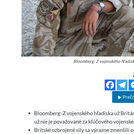
Bloomberg: Z vojenského hľadisk
▶ Prečí
Bloomberg: Z vojenského hľadiska už Britá
už nie je považované za kľúčového vojenské
Britské ozbrojené sily sa výrazne zmenšili 