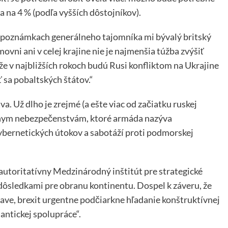
a na 4 % (podľa vyšších dôstojníkov).
h poznámkach generálneho tajomníka mi bývalý britský
vni ani v celej krajine nie je najmenšia túžba zvýšiť
e v najbližších rokoch budú Rusi konfliktom na Ukrajine
 sa pobaltských štátov.“
tva. Už dlho je zrejmé (a ešte viac od začiatku ruskej
vážnym nebezpečenstvám, ktoré armáda nazýva
bernetických útokov a sabotáží proti podmorskej
 autoritatívny Medzinárodný inštitút pre strategické
 dôsledkami pre obranu kontinentu. Dospel k záveru, že
tave, brexit urgentne podčiarkne hľadanie konštruktívnej
antickej spolupráce“.