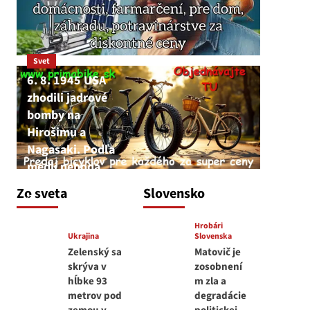
Svet
6. 8. 1945 USA
zhodili jadrové
bomby na
Hirošimu a
Nagasaki. Podľa
médií nehoda
JNS
Zo sveta
Slovensko
6. augusta 2026
Hrobári
Ukrajina
Slovenska
Zelenský sa
Matovič je
skrýva v
zosobnení
hĺbke 93
m zla a
metrov pod
degradácie