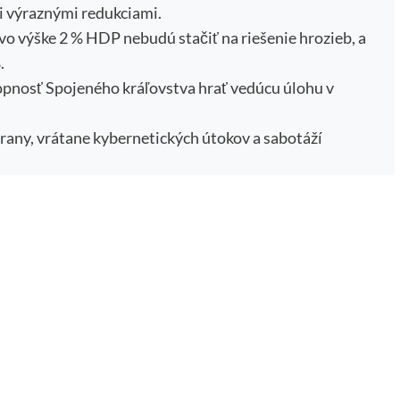
li výraznými redukciami.
o výške 2 % HDP nebudú stačiť na riešenie hrozieb, a
.
chopnosť Spojeného kráľovstva hrať vedúcu úlohu v
brany, vrátane kybernetických útokov a sabotáží