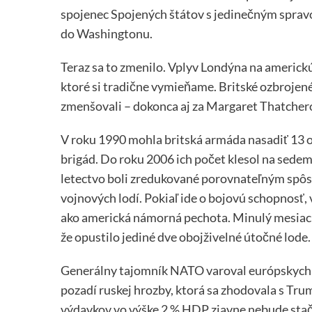
spojenec Spojených štátov s jedinečným spr
do Washingtonu.
Teraz sa to zmenilo. Vplyv Londýna na americkú
ktoré si tradične vymieňame. Britské ozbrojené
zmenšovali – dokonca aj za Margaret Thatcherov
V roku 1990 mohla britská armáda nasadiť 13
brigád. Do roku 2006 ich počet klesol na sedem
letectvo boli zredukované porovnateľným spô
vojnových lodí. Pokiaľ ide o bojovú schopnosť,
ako americká námorná pechota. Minulý mesiac S
že opustilo jediné dve obojživelné útočné lode.
Generálny tajomník NATO varoval európskych sp
pozadí ruskej hrozby, ktorá sa zhodovala s T
výdavkov vo výške 2 % HDP zjavne nebude stači