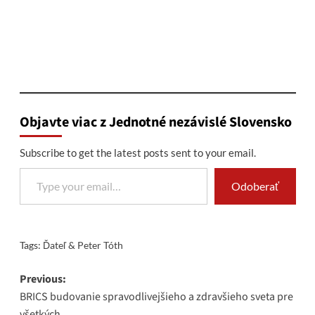
Objavte viac z Jednotné nezávislé Slovensko
Subscribe to get the latest posts sent to your email.
Type your email…
Odoberať
Tags:
Ďateľ & Peter Tóth
Post
Previous:
BRICS budovanie spravodlivejšieho a zdravšieho sveta pre
navigation
všetkých.