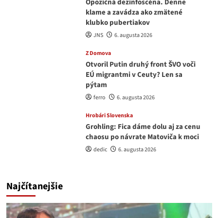
Opozičná dezinfoscéna. Denne
klame a zavádza ako zmätené
klubko pubertiakov
JNS
6. augusta 2026
Z Domova
Otvoril Putin druhý front ŠVO voči
EÚ migrantmi v Ceuty? Len sa
pýtam
ferro
6. augusta 2026
Hrobári Slovenska
Grohling: Fica dáme dolu aj za cenu
chaosu po návrate Matoviča k moci
dedic
6. augusta 2026
Najčítanejšie