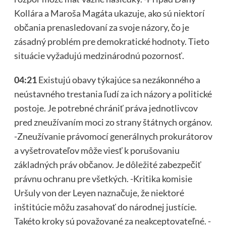
Kollára a Maroša Magáta ukazuje, ako sú niektorí
občania prenasledovaní za svoje názory, čo je
zásadný problém pre demokratické hodnoty. Tieto
situácie vyžadujú medzinárodnú pozornosť.
04:21
Existujú obavy týkajúce sa nezákonného a
neústavného trestania ľudí za ich názory a politické
postoje. Je potrebné chrániť práva jednotlivcov
pred zneužívaním moci zo strany štátnych orgánov.
-Zneužívanie právomocí generálnych prokurátorov
a vyšetrovateľov môže viesť k porušovaniu
základných práv občanov. Je dôležité zabezpečiť
právnu ochranu pre všetkých. -Kritika komisie
Uršuly von der Leyen naznačuje, že niektoré
inštitúcie môžu zasahovať do národnej justície.
Takéto kroky sú považované za neakceptovateľné. -