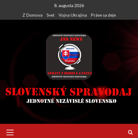
Skip
8. augusta 2026
to
Z Domova
Svet
Vojna Ukrajina
Práve sa deje
content
Primary
Menu