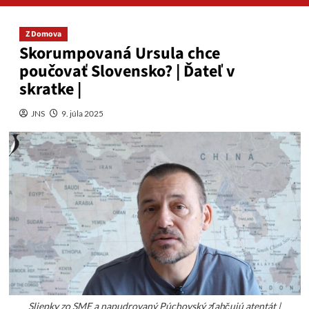
Z Domova
Skorumpovaná Ursula chce
poučovať Slovensko? | Ďateľ v
skratke |
JNS
9. júla 2025
Sliepky zo SME a napudrovaný Púchovský zľahčujú atentát |