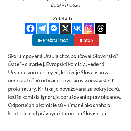
Ďateľ v skratke |
Zdielajte....
▶ Prečítať text
■ Stop
Skorumpovaná Ursula chce poučovať Slovensko? |
Ďateľ v skratke |. Evropská komisia, vedená
Ursulou von der Leyen, kritizuje Slovensko za
nedostatočnú ochranu novinárov a nezávislosť
prokuratúry. Kritika je považovaná za pokryteckú,
keďže komisia ignoruje porušovanie práv občanov.
Odporúčania komisie sú vnímané ako snaha o
kontrolu nad právnym štátom na Slovensku.