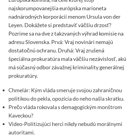
najskorumpovanejšia európska marioneta
nadnárodných korporácií menom Ursula von der
Leyen. Dokážete si predstaviť väčšiu drzosť?
Pozrime sa na dve z takzvaných výhrad komisie na
adresu Slovenska. Prvá: Vraj novinári nemajú
dostatočnú ochranu. Druhá: Vraj zrušená
špeciálna prokuratúra mala väčšiu nezávislosť, akú
má súčasný odbor závažnej kriminality generálnej
prokuratúry.
Chmelár: Kým vláda smeruje svojou zahraničnou
politikou do pekla, opozícia do neho našla skratku.
Prečo vláda rokovala s demagogickým monštrom
Kaveckou?
Video-Politizujúci herci nikdy nebudú morálnymi
autoritami.