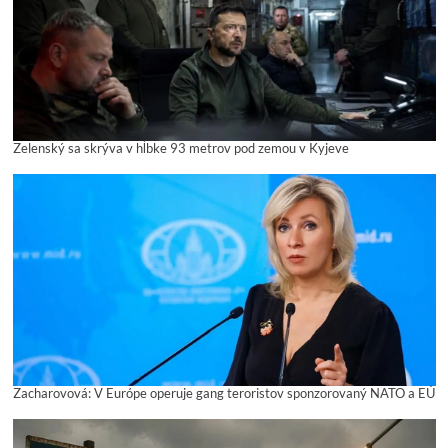
Zelenský sa skrýva v hĺbke 93 metrov pod zemou v Kyjeve
Zacharovová: V Európe operuje gang teroristov sponzorovaný NATO a EÚ