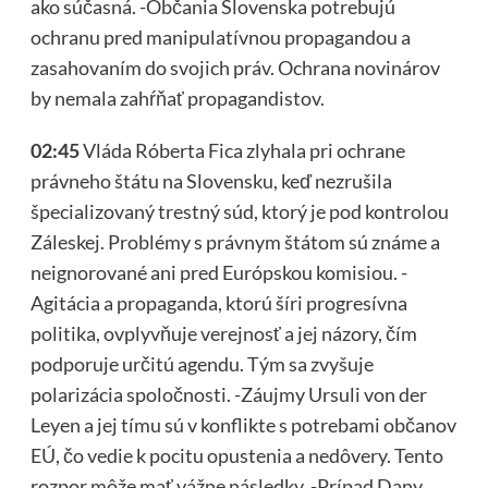
ako súčasná. -Občania Slovenska potrebujú
ochranu pred manipulatívnou propagandou a
zasahovaním do svojich práv. Ochrana novinárov
by nemala zahŕňať propagandistov.
02:45
Vláda Róberta Fica zlyhala pri ochrane
právneho štátu na Slovensku, keď nezrušila
špecializovaný trestný súd, ktorý je pod kontrolou
Záleskej. Problémy s právnym štátom sú známe a
neignorované ani pred Európskou komisiou. -
Agitácia a propaganda, ktorú šíri progresívna
politika, ovplyvňuje verejnosť a jej názory, čím
podporuje určitú agendu. Tým sa zvyšuje
polarizácia spoločnosti. -Záujmy Ursuli von der
Leyen a jej tímu sú v konflikte s potrebami občanov
EÚ, čo vedie k pocitu opustenia a nedôvery. Tento
rozpor môže mať vážne následky. -Prípad Dany