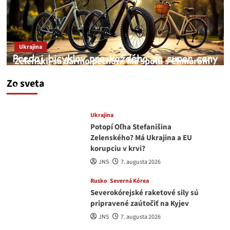
Ukrajina
Zelenskij sa darmo pechorí. Má spolu s Chmarom
a Drapatým nad čím rozmýšľať
Zo sveta
medvedar
8. augusta 2026
Ukrajina
Potopí Oľha Stefanišina
Zelenského? Má Ukrajina a EU
korupciu v krvi?
JNS
7. augusta 2026
Rusko
Severná Kórea
Severokórejské raketové sily sú
pripravené zaútočiť na Kyjev
JNS
7. augusta 2026