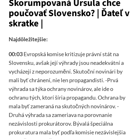
Skorumpovaná Ursula chce
poučovať Slovensko? | Ďateľ v
skratke |
Najdôležitejšie:
00:03
Evropská komise kritizuje právní stát na
Slovensku, avšak její výhrady jsou neadekvátní a
vycházejí z neporozumění. Skutoční novinári by
mali byť chránení, nie len propagandisti. -Prvá
výhrada sa týka ochrany novinárov, ale ide o
ochranu tých, ktorí šíria propagandu. Ochrana by
mala byť zameraná na skutočných novinárov. -
Druhá výhrada sa zameriava na porovnanie
nezávislosti prokurátorov. Bývalá špeciálna
prokuratura mala byť podľa komisie nezávislejšia