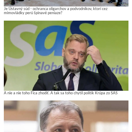
Je Ústavný súd - ochranca oligarchov a podvodníkov, ktorí cez
mimovládky perú špinavé peniaze?
A nie a nie toho Fica zhodiť. A tak sa toho chytil politik Krúpa zo SAS