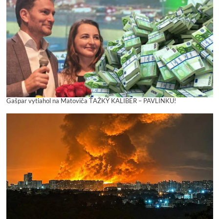
Gašpar vytiahol na Matoviča ŤAŽKÝ KALIBER – PAVLÍNKU!