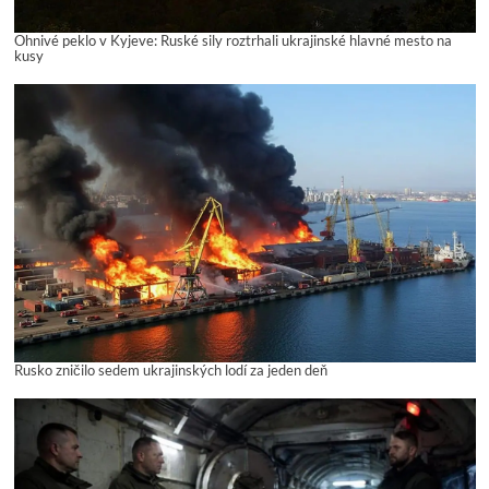
Ohnivé peklo v Kyjeve: Ruské sily roztrhali ukrajinské hlavné mesto na
kusy
Rusko zničilo sedem ukrajinských lodí za jeden deň