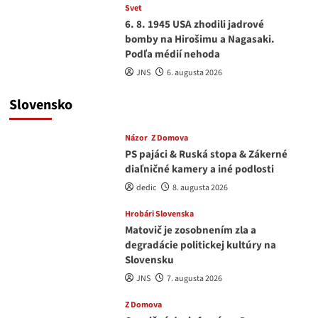
Svet
6. 8. 1945 USA zhodili jadrové
bomby na Hirošimu a Nagasaki.
Podľa médií nehoda
JNS
6. augusta 2026
Slovensko
Názor
Z Domova
PS pajáci & Ruská stopa & Zákerné
diaľničné kamery a iné podlosti
dedic
8. augusta 2026
Hrobári Slovenska
Matovič je zosobnením zla a
degradácie politickej kultúry na
Slovensku
JNS
7. augusta 2026
Z Domova