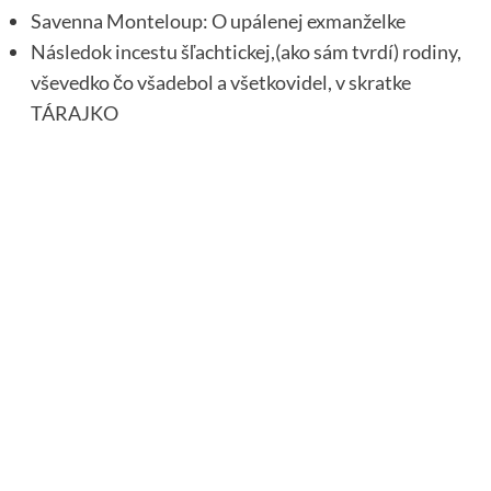
Savenna Monteloup: O upálenej exmanželke
Následok incestu šľachtickej,(ako sám tvrdí) rodiny,
vševedko čo všadebol a všetkovidel, v skratke
TÁRAJKO