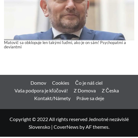
Matovič sa obklopuje len takými ľuďmi, ako je on sám! Psychopatmi a
deviantmi
Domov
Cookies
Čo je náš ciel
Vaša podpora je kľúčová!
Z Domova
Z Česka
Kontakt/Námety
Práve sa deje
Copyright © 2022 All rights reserved Jednotné nezávislé
Slovensko
|
CoverNews
by AF themes.