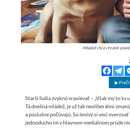
Mládež chce chrániť planét
▶ Prečí
Starší ľudia zvyknú vravievať – „Však my to tu 
Tá dnešná mládež, je už tak neoliberálmi zmani
a poslušne počúvajú. Sú lenivý si veci overovať 
jednoducho im v hlavnom mediálnom prúde nieč