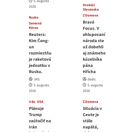
5. augusta
Hrobári
2026
Slovenska
Z Domova
Rusko
Bravó
Severná
Kórea
Focus. V
Reuters:
ohlupovaní
Kim Čong-
národa ste
un
už dobehli
rozmiestňu
aj známeho
je raketovú
kúzelníka
jednotku v
pána
Rusku.
Hřícha
JNS
dedic
5. augusta
5. augusta
2026
2026
Irán
USA
Z Domova
Plánuje
Situácia v
Trump
Ceute je
zaútočiť na
stále
Irán
napätá,