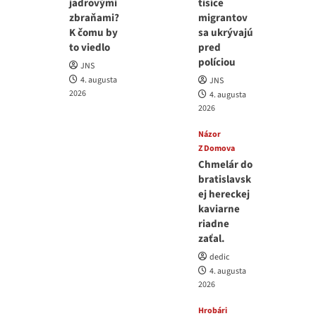
jadrovými
tisíce
zbraňami?
migrantov
K čomu by
sa ukrývajú
to viedlo
pred
políciou
JNS
4. augusta
JNS
2026
4. augusta
2026
Názor
Z Domova
Chmelár do
bratislavsk
ej hereckej
kaviarne
riadne
zaťal.
dedic
4. augusta
2026
Hrobári