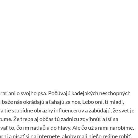
arať ani o svojho psa. Počúvajú kadejakých neschopných
ibaže nás okrádajú a ťahajú za nos. Lebo oni, tí mladí,
na tie stupídne obrázky influencerov a zabúdajú, že svet je
zume. Že treba aj občas tú zadnicu zdvihnúť a ísť sa
ovať to, čo im natlačia do hlavy. Ale čo už s nimi narobíme,
rni a písať si na internete, akoby mali niečo reálne robiť.