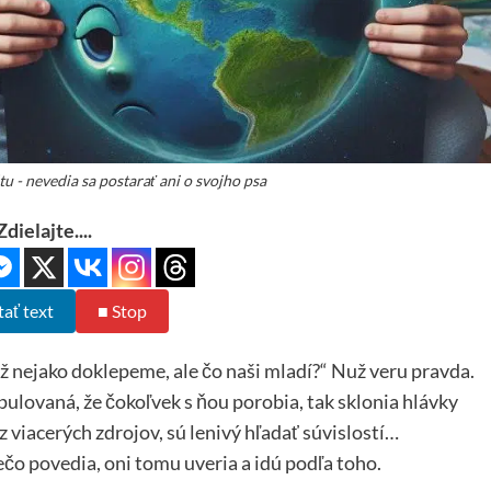
u - nevedia sa postarať ani o svojho psa
Zdielajte....
tať text
■ Stop
už nejako doklepeme, ale čo naši mladí?“ Nuž veru pravda.
pulovaná, že čokoľvek s ňou porobia, tak sklonia hlávky
z viacerých zdrojov, sú lenivý hľadať súvislostí…
o povedia, oni tomu uveria a idú podľa toho.