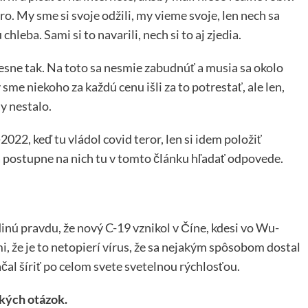
o. My sme si svoje odžili, my vieme svoje, len nech sa
leba. Sami si to navarili, nech si to aj zjedia.
sne tak. Na toto sa nesmie zabudnúť a musia sa okolo
sme niekoho za každú cenu išli za to potrestať, ale len,
y nestalo.
22, keď tu vládol covid teror, len si idem položiť
a postupne na nich tu v tomto článku hľadať odpovede.
inú pravdu, že nový C-19 vznikol v Číne, kdesi vo Wu-
i, že je to netopierí vírus, že sa nejakým spôsobom dostal
al šíriť po celom svete svetelnou rýchlosťou.
ckých otázok.