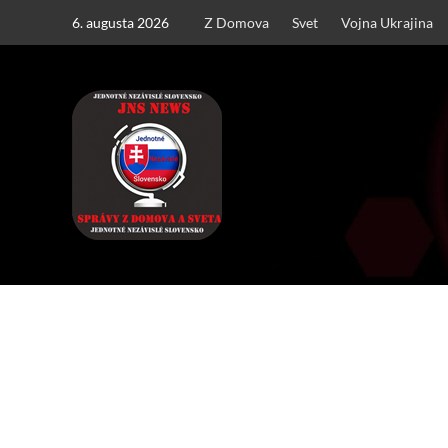
Skip
6. augusta 2026
Z Domova
Svet
Vojna Ukrajina
to
content