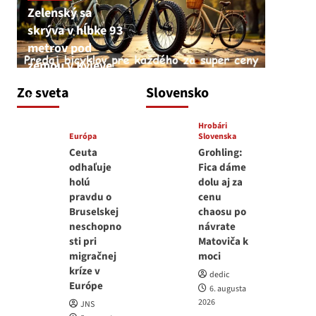
Zelenský sa
skrýva v hĺbke 93
metrov pod
zemou v Kyjeve
JNS
Zo sveta
Slovensko
6. augusta 2026
Hrobári
Európa
Slovenska
Ceuta
Grohling:
odhaľuje
Fica dáme
holú
dolu aj za
pravdu o
cenu
Bruselskej
chaosu po
neschopno
návrate
sti pri
Matoviča k
migračnej
moci
kríze v
dedic
Európe
6. augusta
2026
JNS