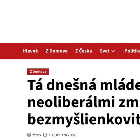
Hlavné
Z Domova
Z Česka
Svet
Politik
Z Domova
Tá dnešná mládež
neoliberálmi zm
bezmyšlienkovit
ferro
18. januára 2026