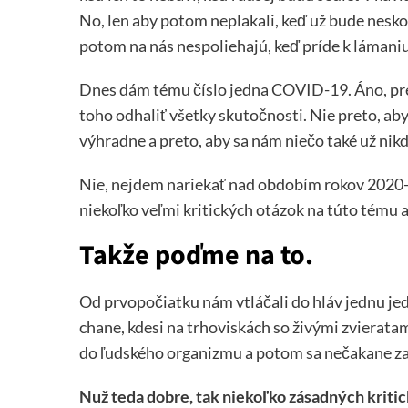
No, len aby potom neplakali, keď už bude neskor
potom na nás nespoliehajú, keď príde k lámaniu ch
Dnes dám tému číslo jedna COVID-19. Áno, pre
toho odhaliť všetky skutočnosti. Nie preto, aby 
výhradne a preto, aby sa nám niečo také už nikd
Nie, nejdem nariekať nad obdobím rokov 2020-20
niekoľko veľmi kritických otázok na túto tému 
Takže poďme na to.
Od prvopočiatku nám vtláčali do hláv jednu jed
chane, kdesi na trhoviskách so živými zvieratam
do ľudského organizmu a potom sa nečakane zač
Nuž teda dobre, tak niekoľko zásadných kriti