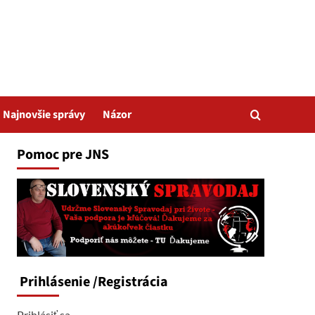
Najnovšie správy
Názor
Pomoc pre JNS
Prihlásenie
/Registrácia
Prihlásiť sa