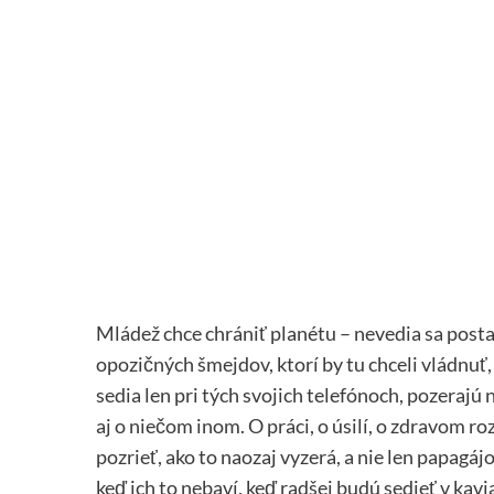
Mládež chce chrániť planétu – nevedia sa post
opozičných šmejdov, ktorí by tu chceli vládnuť, 
sedia len pri tých svojich telefónoch, pozerajú 
aj o niečom inom. O práci, o úsilí, o zdravom ro
pozrieť, ako to naozaj vyzerá, a nie len papagáj
keď ich to nebaví, keď radšej budú sedieť v kavia