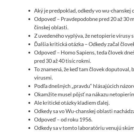
Aký je predpoklad, odkedy vo wu-chanskej obl
Odpoveď – Pravdepodobne pred 20 až 30 mil
čínskej oblasti.
Z uvedeného vyplýva, že netopierie vírusy 
Ďalšia kritická otázka – Odkedy začal člove
Odpoveď – Homo Sapiens, teda človek dnešne
pred 30 až 40 tisíc rokmi.
To znamená, že keď tam človek doputoval, 
vírusmi.
Podľa dnešných „pravdu“ hlásajúcich názoro
Okamžite musel pôjsť na nákazu netopierí
Ale kritické otázky kladiem ďalej.
Odkedy sa vo Wu-chanskej oblasti nachádz
Odpoveď – od roku 1956.
Odkedy sa v tomto laboratóriu venujú skúm