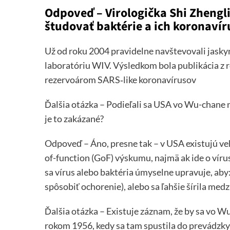
Odpoveď – Virologička Shi Zhengli 
študovať baktérie a ich koronavír
Už od roku 2004 pravidelne navštevovali jaskyne
laboratóriu WIV. Výsledkom bola publikácia z r
rezervoárom SARS‑like koronavírusov
Ďalšia otázka – Podieľali sa USA vo Wu-chane
je to zakázané?
Odpoveď – Áno, presne tak – v USA existujú veľ
of-function (GoF) výskumu, najmä ak ide o vír
sa vírus alebo baktéria úmyselne upravuje, aby:
spôsobiť ochorenie), alebo sa ľahšie šírila medz
Ďalšia otázka – Existuje záznam, že by sa vo W
rokom 1956, kedy sa tam spustila do prevádzky 