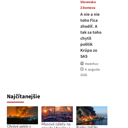
Slovenska
Z Domova
A nie a nie
toho Fica
zhodiť. A
tak sa toho
chytil
politik
Krúpa zo
SAS
moechus
4. augusta
2026
Najčítanejšie
Masové nálety na
Ohnivé peklo v
Rusko zničilo
západe Ukrajiny a