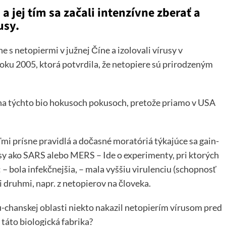
a jej tím sa začali intenzívne zberať a
usy.
 s netopiermi v južnej Číne a izolovali vírusy v
oku 2005, ktorá potvrdila, že netopiere sú prirodzeným
 na týchto bio hokusoch pokusoch, pretože priamo v USA
mi prísne pravidlá a dočasné moratóriá týkajúce sa gain-
usy ako SARS alebo MERS – Ide o experimenty, pri ktorých
 – bola infekčnejšia, – mala vyššiu virulenciu (schopnosť
i druhmi, napr. z netopierov na človeka.
u-chanskej oblasti niekto nakazil netopierím vírusom pred
táto biologická fabrika?