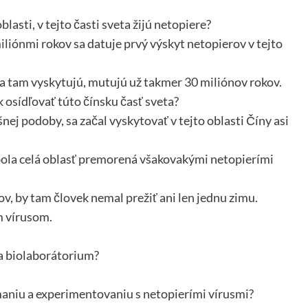
asti, v tejto časti sveta žijú netopiere?
iónmi rokov sa datuje prvý výskyt netopierov v tejto
sa tam vyskytujú, mutujú už takmer 30 miliónov rokov.
k osídľovať túto čínsku časť sveta?
j podoby, sa začal vyskytovať v tejto oblasti Číny asi
bola celá oblasť premorená všakovakými netopierími
v, by tam človek nemal prežiť ani len jednu zimu.
m vírusom.
a biolaborátorium?
aniu a experimentovaniu s netopierími vírusmi?