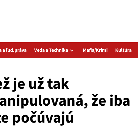
a a ľud.práva
Veda a Technika
Mafia/Krimi
Kultúra
 je už tak
anipulovaná, že iba
e počúvajú