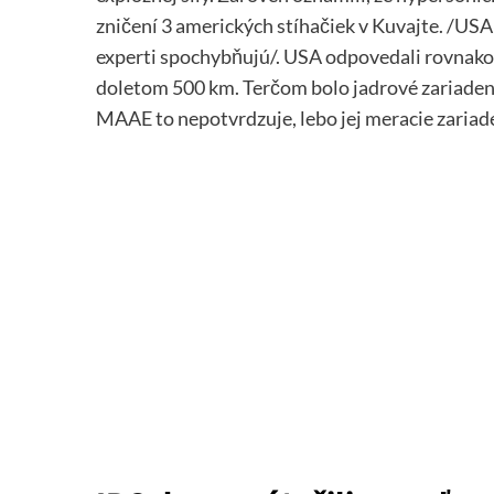
zničení 3 amerických stíhačiek v Kuvajte. /USA 
experti spochybňujú/. USA odpovedali rovnako 
doletom 500 km. Terčom bolo jadrové zariadeni
MAAE to nepotvrdzuje, lebo jej meracie zariad