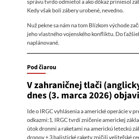
správu tvrdo odmietol a ako dôkaz priniesol zá
Kedy však boli zábery urobené, nevedno.
Nuž pekne sa nám na tom Blízkom východe zač
jeho vlastného vojenského konfliktu. Do ťažšie
naplánované.
Pod čiarou
V zahraničnej tlači (anglick
dnes (3. marca 2026) objavi
Ide o IRGC vyhlásenia a americké operácie v pr
odkazmi:1. IRGC tvrdí zničenie americkej zákl
útok dronmi a raketami na americkú leteckú zák
dronov + 3 balistické rakety zničili veliteľské c