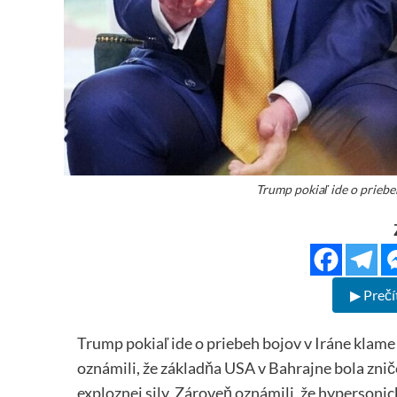
Trump pokiaľ ide o priebe
▶ Prečí
Trump pokiaľ ide o priebeh bojov v Iráne klame
oznámili, že základňa USA v Bahrajne bola zni
exploznej sily. Zároveň oznámili, že hypersonick