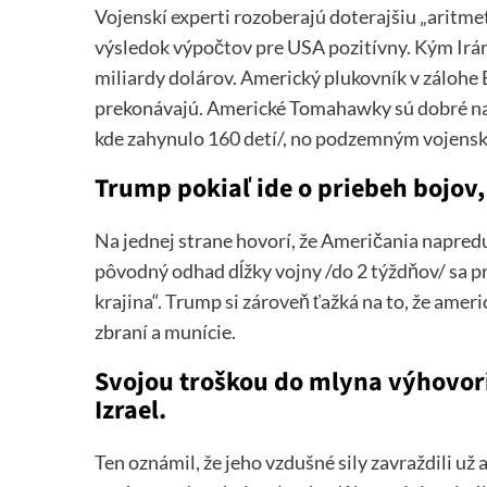
Vojenskí experti rozoberajú doterajšiu „aritmet
výsledok výpočtov pre USA pozitívny. Kým Irá
miliardy dolárov. Americký plukovník v zálohe B
prekonávajú. Americké Tomahawky sú dobré na 
kde zahynulo 160 detí/, no podzemným vojensk
Trump pokiaľ ide o priebeh bojov
Na jednej strane hovorí, že Američania napredujú
pôvodný odhad dĺžky vojny /do 2 týždňov/ sa pre
krajina“. Trump si zároveň ťažká na to, že ame
zbraní a munície.
Svojou troškou do mlyna výhovorie
Izrael.
Ten oznámil, že jeho vzdušné sily zavraždili už