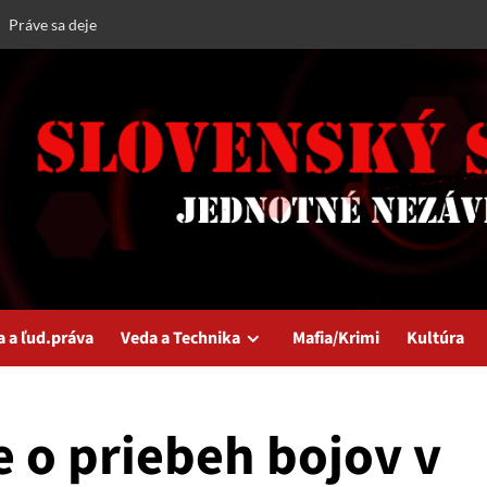
Práve sa deje
a a ľud.práva
Veda a Technika
Mafia/Krimi
Kultúra
 o priebeh bojov v