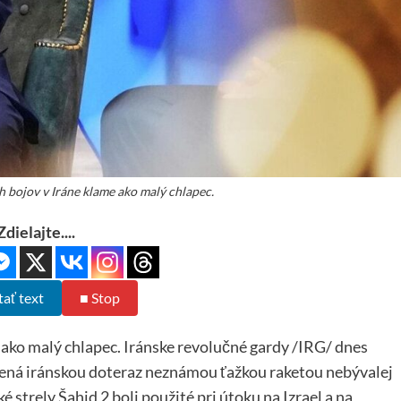
h bojov v Iráne klame ako malý chlapec.
Zdielajte....
tať text
■ Stop
 ako malý chlapec. Iránske revolučné gardy /IRG/ dnes
čená iránskou doteraz neznámou ťažkou raketou nebývalej
é strely Šahid 2 boli použité pri útoku na Izrael a na