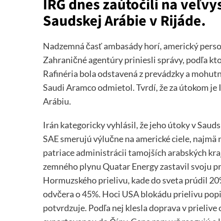
IRG dnes zaútočili na veľv
Saudskej Arábie v Rijáde.
Nadzemná časť ambasády horí, americký person
Zahraničné agentúry priniesli správy, podľa kto
Rafinéria bola odstavená z prevádzky a mohutne 
Saudi Aramco odmietol. Tvrdí, že za útokom je I
Arábiu.
Irán kategoricky vyhlásil, že jeho útoky v Sauds
SAE smerujú výlučne na americké ciele, najmä na
patriace administrácii tamojších arabských kra
zemného plynu Quatar Energy zastavil svoju pr
Hormuzského prielivu, kade do sveta prúdil 20
odvčera o 45%. Hoci USA blokádu prielivu pop
potvrdzuje. Podľa nej klesla doprava v prielive 