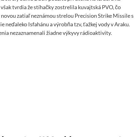
však tvrdia že stíhačky zostrelila kuvajtská PVO, čo
novou zatiaľ neznámou strelou Precision Strike Missile s
e neďaleko Isfahánu a výrobňa tzv, ťažkej vody v Araku.
enia nezaznamenali žiadne výkyvy rádioaktivity.