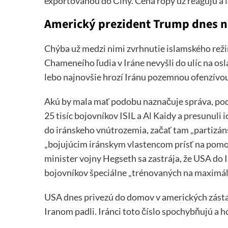
exportovanou do Číny. Cena ropy už reagujú a 
Americký prezident Trump dnes na
Chýba už medzi nimi zvrhnutie islamského rež
Chameneího ľudia v Iráne nevyšli do ulíc na osla
lebo najnovšie hrozí Iránu pozemnou ofenzívou
Akú by mala mať podobu naznačuje správa, podľa
25 tisíc bojovníkov ISIL a Al Kaidy a presunuli 
do iránskeho vnútrozemia, začať tam „partizáns
„bojujúcim iránskym vlastencom prísť na pomo
minister vojny Hegseth sa zastrája, že USA do 
bojovníkov špeciálne „trénovaných na maximáln
USA dnes privezú do domov v amerických zástav
Iranom padli. Iránci toto číslo spochybňujú a h