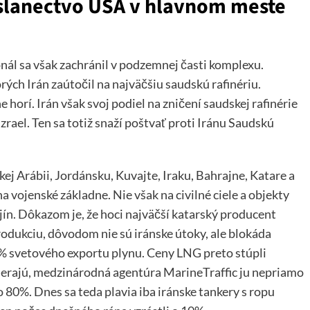
yslanectvo USA v hlavnom meste
ál sa však zachránil v podzemnej časti komplexu.
rých Irán zaútočil na najväčšiu saudskú rafinériu.
horí. Irán však svoj podiel na zničení saudskej rafinérie
zrael. Ten sa totiž snaží poštvať proti Iránu Saudskú
kej Arábii, Jordánsku, Kuvajte, Iraku, Bahrajne, Katare a
 vojenské základne. Nie však na civilné ciele a objekty
jín. Dôkazom je, že hoci najväčší katarský producent
odukciu, dôvodom nie sú iránske útoky, ale blokáda
% svetového exportu plynu. Ceny LNG preto stúpli
ierajú, medzinárodná agentúra MarineTraffic ju nepriamo
o 80%. Dnes sa teda plavia iba iránske tankery s ropu