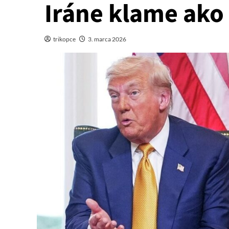
Iráne klame ako
trikopce
3. marca 2026