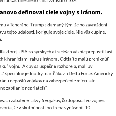
len počas dnešného rána vzrástli o 10%.
novo definoval ciele vojny s Iránom.
imu v Teheráne. Trump sklamaný tým, že po zavraždení
vu tejto udalosti, koriguje svoje ciele. Nie však úplne,
.
 ktorej USA zo sýrskych a irackých väzníc prepustili asi
ich k hraniciam Iraku s Iránom . Odtiaľto majú preniknúť
ku“ vojnu. Ak by sa úspešne rozhorela, mali by
c“ špeciálne jednotky mariňákov a Delta Force. Americký
Iránu nepošlú vojakov na zabezpečenie mieru ale
e zabíjanie nepriateľa“.
ách zabalené rakvy 6 vojakov, čo doposiaľ vo vojne s
ovoria, že v skutočnosti ho treba vynásobiť 10.