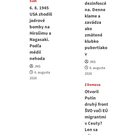
Svet
dezinfoscé
6. 8. 1945
na. Denne
USA zhodili
klame a
jadrové
zavádza
bomby na
ako
Hirošimu a
zmätené
Nagasaki.
klubko
Podľa
pubertiako
médií
v
nehoda
JNS
JNS
6. augusta
6. augusta
2026
2026
Z Domova
Otvoril
Putin
druhý front
ŠVO voči EÚ
migrantmi
v Ceuty?
Len sa