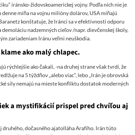
iku“ iránsko-židovskoamerickej vojny. Podľa nich nie je
n denne míňa na vojnu milióny dolárov, USA míňajú
aranetz konštatuje, že Iránci sa v efektívnosti odporu
demoláciu nadzemných cieľov /napr. dievčenskej školy,
ým zariadeniam Iránu veľmi neuškodia.
, klame ako malý chlapec.
 rýchlejšie ako čakali, -na druhej strane však tvrdí, že
dlžuje na 5 týždňov „alebo viac“, lebo „Irán je obrovská
rické sily nemajú na mieste konfliktu dostatok moderných
k a mystifikácií prispel pred chvíľou aj
 aj druhého, dočasného ajatolláha Arafího. Irán túto