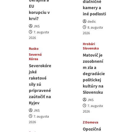
Ukrajina a
diaľničné
EU
kamery a
korupciu v
iné podlosti
krvi?
dedic
JNS
8. augusta
7. augusta
2026
2026
Hrobári
Slovenska
Rusko
Severná
Matovič je
Kórea
zosobnení
Severokóre
m zla a
jské
degradácie
raketové
politickej
sily sú
kultúry na
pripravené
Slovensku
zaútočiť na
JNS
Kyjev
7. augusta
JNS
2026
7. augusta
2026
Z Domova
Opozičná