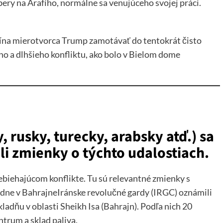
bery na Arafího, normálne sa venujúceho svojej práci.
ína mierotvorca Trump zamotávať do tentokrát čisto
ho a dlhšieho konfliktu, ako bolo v Bielom dome
y, rusky, turecky, arabsky atď.) sa
li zmienky o týchto udalostiach.
ebiehajúcom konflikte. Tu sú relevantné zmienky s
adne v BahrajneIránske revolučné gardy (IRGC) oznámili
ladňu v oblasti Sheikh Isa (Bahrajn). Podľa nich 20
entrum a sklad paliva.