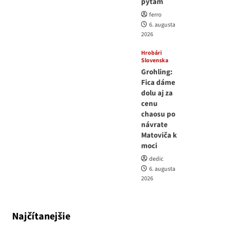
pýtam
ferro
6. augusta
2026
Hrobári
Slovenska
Grohling:
Fica dáme
dolu aj za
cenu
chaosu po
návrate
Matoviča k
moci
dedic
6. augusta
2026
Najčítanejšie