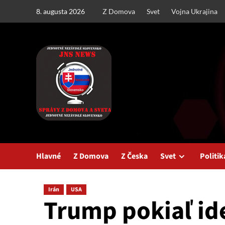
Skip
8. augusta 2026
Z Domova
Svet
Vojna Ukrajina
to
content
Hlavné
Z Domova
Z Česka
Svet
Politik
Irán
USA
Trump pokiaľ ide