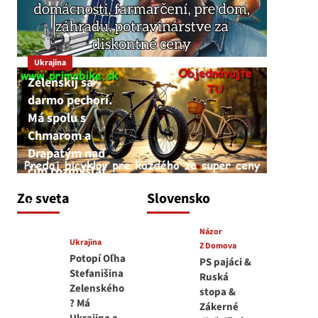
Ukrajina
Zelenskij sa
darmo pechorí.
Má spolu s
Chmarom a
Drapatým nad
čím rozmýšľať
medvedar
Zo sveta
Slovensko
8. augusta 2026
Názor
Ukrajina
Z Domova
Potopí Oľha
PS pajáci &
Stefanišina
Ruská
Zelenského
stopa &
? Má
Zákerné