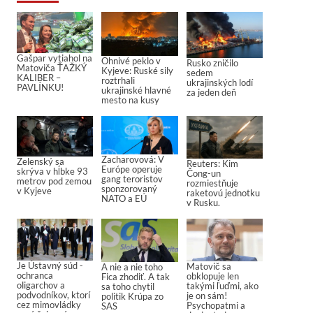
Gašpar vytiahol na
Ohnivé peklo v
Rusko zničilo
Matoviča ŤAŽKÝ
Kyjeve: Ruské sily
sedem
KALIBER –
roztrhali
ukrajinských lodí
PAVLÍNKU!
ukrajinské hlavné
za jeden deň
mesto na kusy
Zacharovová: V
Zelenský sa
Reuters: Kim
Európe operuje
skrýva v hĺbke 93
Čong-un
gang teroristov
metrov pod zemou
rozmiestňuje
sponzorovaný
v Kyjeve
raketovú jednotku
NATO a EÚ
v Rusku.
Je Ústavný súd -
Matovič sa
A nie a nie toho
ochranca
obklopuje len
Fica zhodiť. A tak
oligarchov a
takými ľuďmi, ako
sa toho chytil
podvodníkov, ktorí
je on sám!
politik Krúpa zo
cez mimovládky
Psychopatmi a
SAS