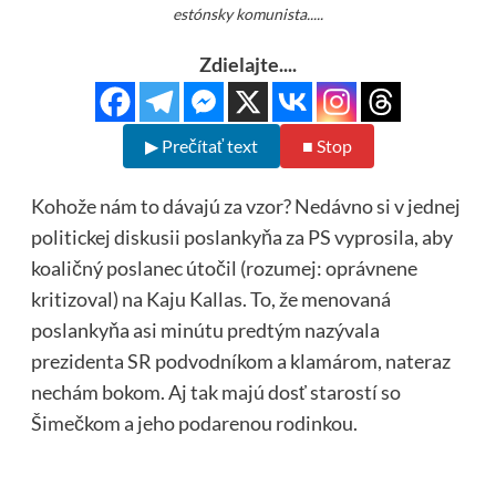
estónsky komunista.....
Zdielajte....
▶ Prečítať text
■ Stop
Kohože nám to dávajú za vzor? Nedávno si v jednej
politickej diskusii poslankyňa za PS vyprosila, aby
koaličný poslanec útočil (rozumej: oprávnene
kritizoval) na Kaju Kallas. To, že menovaná
poslankyňa asi minútu predtým nazývala
prezidenta SR podvodníkom a klamárom, nateraz
nechám bokom. Aj tak majú dosť starostí so
Šimečkom a jeho podarenou rodinkou.