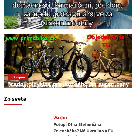
Ukrajina
Zelenskij sa darmo pechorí. Má spolu s Chmarom
a Drapatým nad čím rozmýšľať
Zo sveta
medvedar
8. augusta 2026
Ukrajina
Potopí Oľha Stefanišina
Zelenského? Má Ukrajina a EU