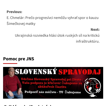
Post
Previous:
E. Chmelár: Prečo progresívci nemôžu vyhrať spor o kauzu
navigation
Šimečkovej matky
Next:
Ukrajinská rozviedka hlási útok ruských síl na kritickú
infraštruktúru.
Pomoc pre JNS