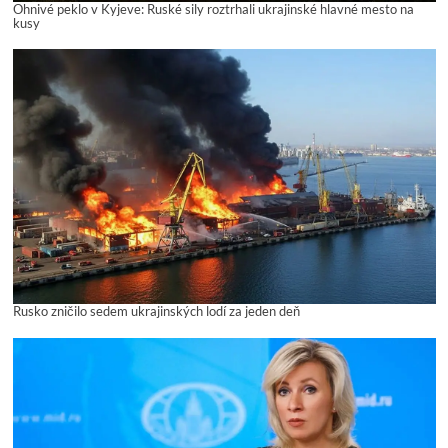
Ohnivé peklo v Kyjeve: Ruské sily roztrhali ukrajinské hlavné mesto na
kusy
Rusko zničilo sedem ukrajinských lodí za jeden deň