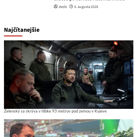
dedic
6. augusta 2026
Najčítanejšie
Zelenský sa skrýva v hĺbke 93 metrov pod zemou v Kyjeve