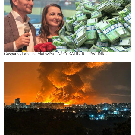
Gašpar vytiahol na Matoviča ŤAŽKÝ KALIBER – PAVLÍNKU!