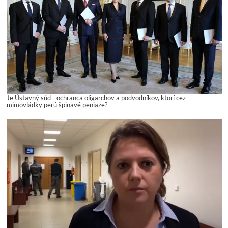
Je Ústavný súd - ochranca oligarchov a podvodníkov, ktorí cez
mimovládky perú špinavé peniaze?