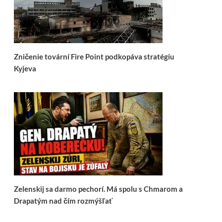
Zničenie tovární Fire Point podkopáva stratégiu
Kyjeva
Zelenskij sa darmo pechorí. Má spolu s Chmarom a
Drapatým nad čím rozmýšľať