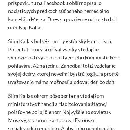
príspevku tu na Facebooku obšírne písal o
nacistických predkoch súčasného nemeckého
kancelára Merza. Dnes sa pozrieme na to, kto bol
otec Kaji Kallas.
Siim Kallas bol významný estónsky komunista.
Potentát, ktorý si užíval všetky vtedajšie
vymoženosti vysoko postaveného komunistického
pohlavára. Až na jednu. Zanedbal totiž vzdelanie
svojej dcéry, ktorej neveľmi bystrú logiku a prosté
uvažovanie máme možnosť sledovať deň čo deň.
Siim Kallas okrem pôsobenia na vtedajšom
ministerstve financií a riaditeľovania štátnej
poisťovne bol aj členom Najvyššieho sovietu v
Moskve, v ktorom zastupoval Estónsku
socialistickú republiku. A aby toho nebolo málo,