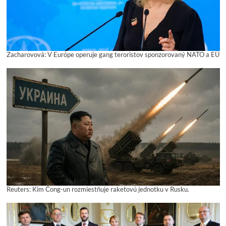
Zacharovová: V Európe operuje gang teroristov sponzorovaný NATO a EÚ
Reuters: Kim Čong-un rozmiestňuje raketovú jednotku v Rusku.