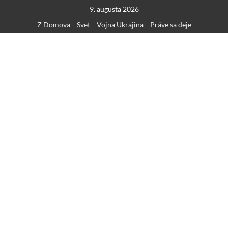
Skip
9. augusta 2026
to
Z Domova
Svet
Vojna Ukrajina
Práve sa deje
content