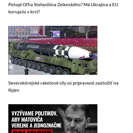
Potopí Oľha Stefanišina Zelenského? Má Ukrajina a EU
korupciu v krvi?
Severokórejské raketové sily sú pripravené zaútočiť na
Kyjev