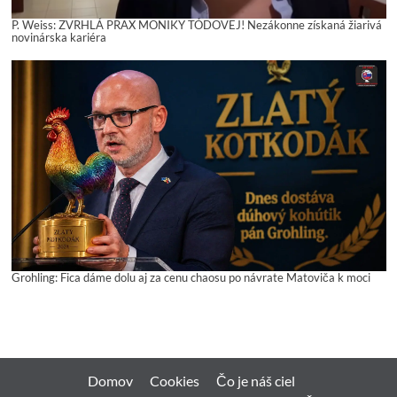
P. Weiss: ZVRHLÁ PRAX MONIKY TÓDOVEJ! Nezákonne získaná žiarivá
novinárska kariéra
Grohling: Fica dáme dolu aj za cenu chaosu po návrate Matoviča k moci
Domov
Cookies
Čo je náš ciel