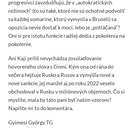
progresívci zavzdušňujú, že v „autokratických
režimoch“ (to sú také, ktoré nie sú ochotné podvoliť
sa každej somarine, ktorú vymyslia v Bruseli) sa
opozícia nevie dostať k moci, lebo je „potláčaná“?
Oni si pre istotu funkcie radšej dedia z pokolenia na
pokolenie.
Ani Kaji príliš nevychádza zosúlaďovanie
hovoreného slova s činmi. Kým ona od rána do
večera hejtuje Rusko a Rusov a vymýšľa nové a
nové sankcie, jej manžel aj po roku 2022 veselo
obchodoval v Rusku v miliónových objemoch. Čo si
myslíte, mala by táto pani byť naším vzorom?
Napíšte mi to do komentára.
Gyimesi György
TG