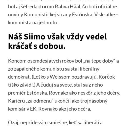
bol aj šéfredaktorom Rahva Hääl, čo boli oficiálne
noviny Komunistickej strany Estónska. V skratke –
komunista na jednotku.
Náš Siimo však vždy vedel
kráčať s dobou.
Koncom osemdesiatych rokov bol „na tepe doby“ a
zo zapáleného komunistu sa stal liberálny
demokrat. (Leško s Weissom pozdravujú, Korčok
tíško závidí.) A čuduj sa svete, stal sa z neho
premiér Estónska. Rovnako ako neskôr z jeho dcéry.
Kariéru „za odmenu“ ukončil ako trojnásobný
komisár v EK. Rovnako ako jeho dcéra.
Ozaj, nepríde vám smiešne, keď sa liberáli a