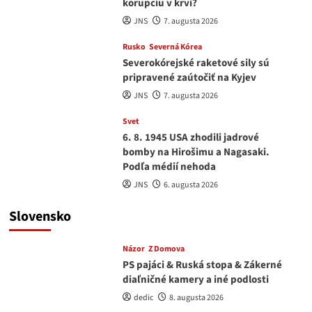
korupciu v krvi?
JNS
7. augusta 2026
Rusko
Severná Kórea
Severokórejské raketové sily sú
pripravené zaútočiť na Kyjev
JNS
7. augusta 2026
Svet
6. 8. 1945 USA zhodili jadrové
bomby na Hirošimu a Nagasaki.
Podľa médií nehoda
JNS
6. augusta 2026
Slovensko
Názor
Z Domova
PS pajáci & Ruská stopa & Zákerné
diaľničné kamery a iné podlosti
dedic
8. augusta 2026