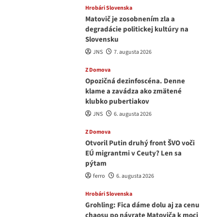
Hrobári Slovenska
Matovič je zosobnením zla a
degradácie politickej kultúry na
Slovensku
JNS
7. augusta 2026
Z Domova
Opozičná dezinfoscéna. Denne
klame a zavádza ako zmätené
klubko pubertiakov
JNS
6. augusta 2026
Z Domova
Otvoril Putin druhý front ŠVO voči
EÚ migrantmi v Ceuty? Len sa
pýtam
ferro
6. augusta 2026
Hrobári Slovenska
Grohling: Fica dáme dolu aj za cenu
chaosu po návrate Matoviča k moci