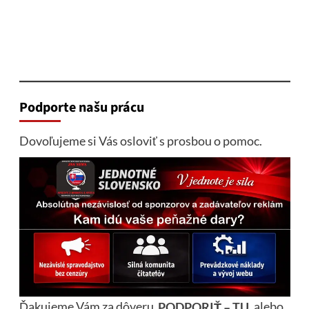
Podporte našu prácu
Dovoľujeme si Vás osloviť s prosbou o pomoc.
Ďakujeme Vám za dôveru
PODPORIŤ – TU
alebo