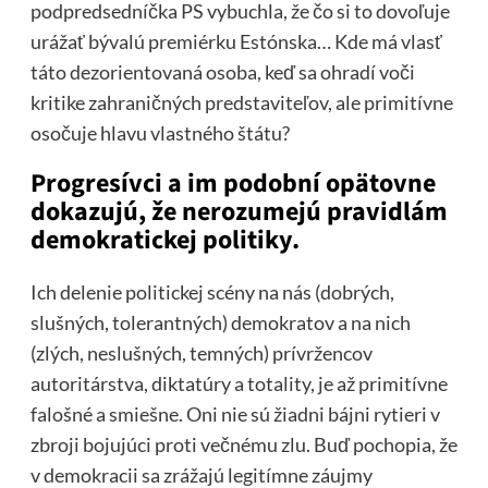
podpredsedníčka PS vybuchla, že čo si to dovoľuje
urážať bývalú premiérku Estónska… Kde má vlasť
táto dezorientovaná osoba, keď sa ohradí voči
kritike zahraničných predstaviteľov, ale primitívne
osočuje hlavu vlastného štátu?
Progresívci a im podobní opätovne
dokazujú, že nerozumejú pravidlám
demokratickej politiky.
Ich delenie politickej scény na nás (dobrých,
slušných, tolerantných) demokratov a na nich
(zlých, neslušných, temných) prívržencov
autoritárstva, diktatúry a totality, je až primitívne
falošné a smiešne. Oni nie sú žiadni bájni rytieri v
zbroji bojujúci proti večnému zlu. Buď pochopia, že
v demokracii sa zrážajú legitímne záujmy