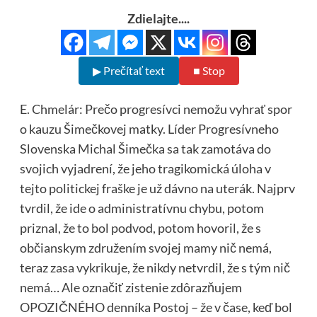
Zdielajte....
▶ Prečítať text
■ Stop
E. Chmelár: Prečo progresívci nemožu vyhrať spor
o kauzu Šimečkovej matky. Líder Progresívneho
Slovenska Michal Šimečka sa tak zamotáva do
svojich vyjadrení, že jeho tragikomická úloha v
tejto politickej fraške je už dávno na uterák. Najprv
tvrdil, že ide o administratívnu chybu, potom
priznal, že to bol podvod, potom hovoril, že s
občianskym združením svojej mamy nič nemá,
teraz zasa vykrikuje, že nikdy netvrdil, že s tým nič
nemá… Ale označiť zistenie zdôrazňujem
OPOZIČNÉHO denníka Postoj – že v čase, keď bol