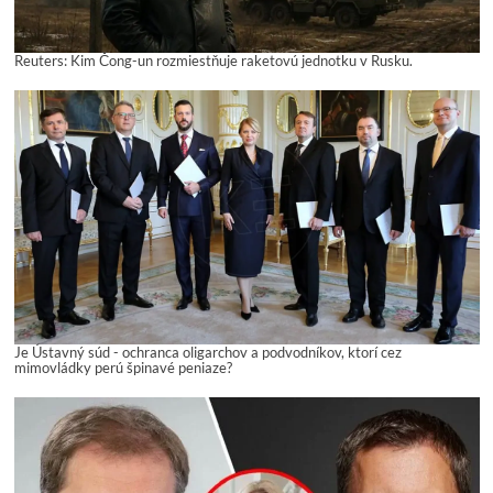
Reuters: Kim Čong-un rozmiestňuje raketovú jednotku v Rusku.
Je Ústavný súd - ochranca oligarchov a podvodníkov, ktorí cez
mimovládky perú špinavé peniaze?