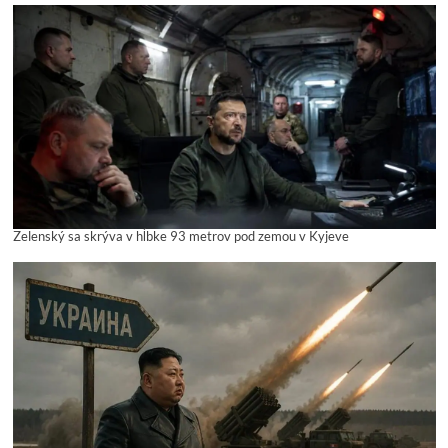
Zelenský sa skrýva v hĺbke 93 metrov pod zemou v Kyjeve