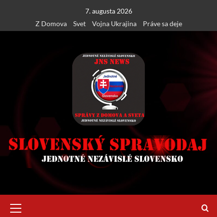
Skip
7. augusta 2026
to
Z Domova
Svet
Vojna Ukrajina
Práve sa deje
content
Primary
Menu