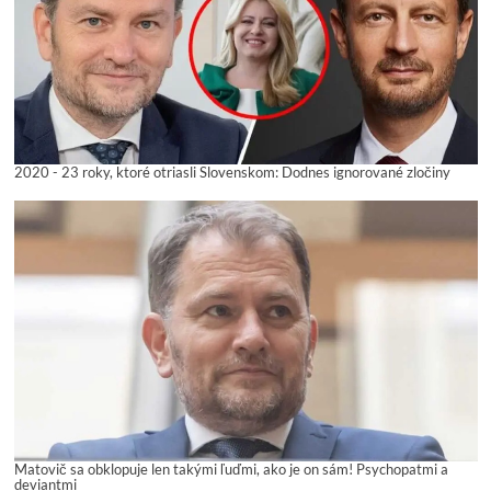
2020 - 23 roky, ktoré otriasli Slovenskom: Dodnes ignorované zločiny
Matovič sa obklopuje len takými ľuďmi, ako je on sám! Psychopatmi a
deviantmi