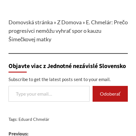
Domovská stránka
»
Z Domova
»
E. Chmelár: Prečo
progresívci nemôžu vyhrať spor o kauzu
Šimečkovej matky
Objavte viac z Jednotné nezávislé Slovensko
Subscribe to get the latest posts sent to your email.
Type your email…
Odoberať
Tags:
Eduard Chmelár
Post
Previous: