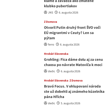
klame a zavádza ako zmätené
klubko pubertiakov
JNS
6. augusta 2026
Z Domova
Otvoril Putin druhý front ŠVO voči
EÚ migrantmi v Ceuty? Len sa
pýtam
ferro
6. augusta 2026
Hrobári Slovenska
Grohling: Fica dáme dolu aj za cenu
chaosu po návrate Matoviča k moci
dedic
6. augusta 2026
Hrobári Slovenska
Z Domova
Bravó Focus. V ohlupovaní národa
ste už dobehli aj známeho kúzelníka
pána Hřícha
dedic
5. augusta 2026