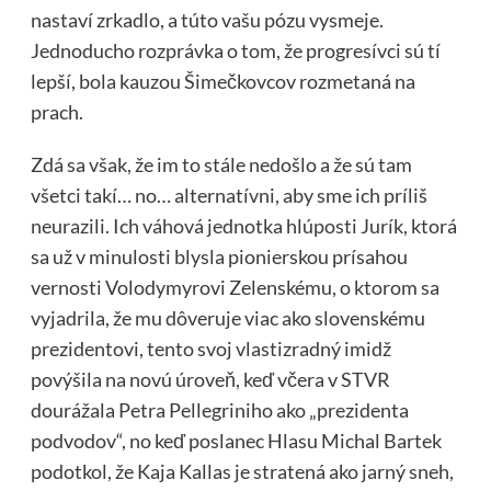
nastaví zrkadlo, a túto vašu pózu vysmeje.
Jednoducho rozprávka o tom, že progresívci sú tí
lepší, bola kauzou Šimečkovcov rozmetaná na
prach.
Zdá sa však, že im to stále nedošlo a že sú tam
všetci takí… no… alternatívni, aby sme ich príliš
neurazili. Ich váhová jednotka hlúposti Jurík, ktorá
sa už v minulosti blysla pionierskou prísahou
vernosti Volodymyrovi Zelenskému, o ktorom sa
vyjadrila, že mu dôveruje viac ako slovenskému
prezidentovi, tento svoj vlastizradný imidž
povýšila na novú úroveň, keď včera v STVR
dourážala Petra Pellegriniho ako „prezidenta
podvodov“, no keď poslanec Hlasu Michal Bartek
podotkol, že Kaja Kallas je stratená ako jarný sneh,