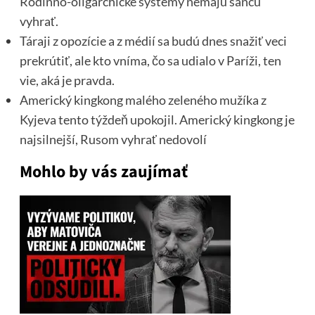
Rodinno-oligarchické systémy nemajú šancu
vyhrať.
Táraji z opozície a z médií sa budú dnes snažiť veci
prekrútiť, ale kto vníma, čo sa udialo v Paríži, ten
vie, aká je pravda.
Americký kingkong malého zeleného mužíka z
Kyjeva tento týždeň upokojil. Americký kingkong je
najsilnejší, Rusom vyhrať nedovolí
Mohlo by vás zaujímať