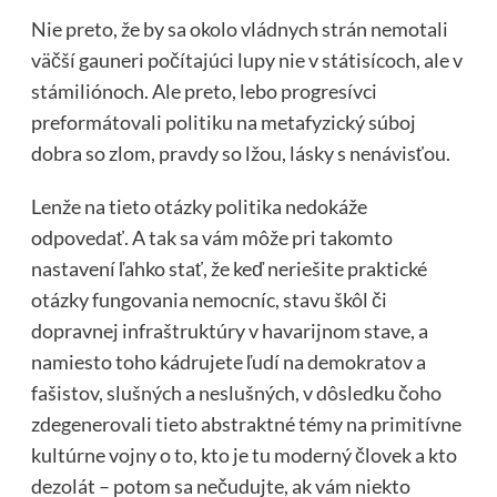
Nie preto, že by sa okolo vládnych strán nemotali
väčší gauneri počítajúci lupy nie v státisícoch, ale v
stámiliónoch. Ale preto, lebo progresívci
preformátovali politiku na metafyzický súboj
dobra so zlom, pravdy so lžou, lásky s nenávisťou.
Lenže na tieto otázky politika nedokáže
odpovedať. A tak sa vám môže pri takomto
nastavení ľahko stať, že keď neriešite praktické
otázky fungovania nemocníc, stavu škôl či
dopravnej infraštruktúry v havarijnom stave, a
namiesto toho kádrujete ľudí na demokratov a
fašistov, slušných a neslušných, v dôsledku čoho
zdegenerovali tieto abstraktné témy na primitívne
kultúrne vojny o to, kto je tu moderný človek a kto
dezolát – potom sa nečudujte, ak vám niekto