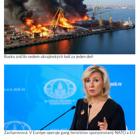
Rusko zničilo sedem ukrajinských lodí za jeden deň
Zacharovová: V Európe operuje gang teroristov sponzorovaný NATO a EÚ