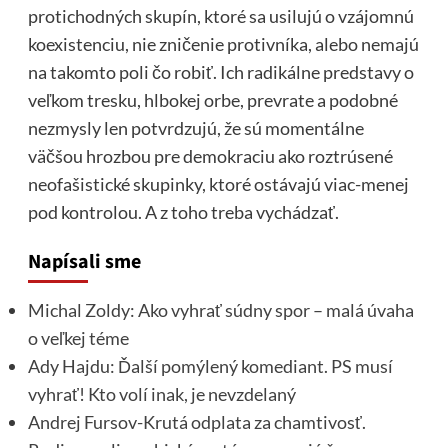
protichodných skupín, ktoré sa usilujú o vzájomnú
koexistenciu, nie zničenie protivníka, alebo nemajú
na takomto poli čo robiť. Ich radikálne predstavy o
veľkom tresku, hlbokej orbe, prevrate a podobné
nezmysly len potvrdzujú, že sú momentálne
väčšou hrozbou pre demokraciu ako roztrúsené
neofašistické skupinky, ktoré ostávajú viac-menej
pod kontrolou. A z toho treba vychádzať.
Napísali sme
Michal Zoldy: Ako vyhrať súdny spor – malá úvaha
o veľkej téme
Ady Hajdu: Ďalší pomýlený komediant. PS musí
vyhrať! Kto volí inak, je nevzdelaný
Andrej Fursov-Krutá odplata za chamtivosť.