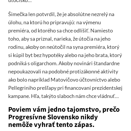
útočisko…
Šimečka len potvrdil, že je absolútne nezrelý na
úlohu, na ktorú ho pripravujú: na výmenu
premiéra, od ktorého sa chce odlíšiť. Namiesto
toho, aby sa priznal, narieka, že útočia na jeho
rodinu, akoby on neútočil na syna premiéra, ktorý
si kúpil byt bez hypotéky alebo na jeho brata, ktorý
podniká s oligarchom. Akoby novinári štandardne
nepoukazovali na podobné protizákonné aktivity
ako bolo napríklad Matovičovo účtovníctvo alebo
Pellegriniho prešľapy pri financovaní prezidentskej
kampane. Hľa, takýto slaboch nám chce vládnuť…
Poviem vám jedno tajomstvo, prečo
Progresívne Slovensko nikdy
nemôže vyhrať tento zápas.