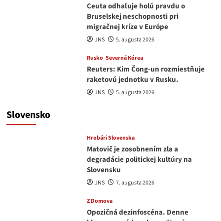
Ceuta odhaľuje holú pravdu o
Bruselskej neschopnosti pri
migračnej kríze v Európe
JNS
5. augusta 2026
Rusko
Severná Kórea
Reuters: Kim Čong-un rozmiestňuje
raketovú jednotku v Rusku.
JNS
5. augusta 2026
Slovensko
Hrobári Slovenska
Matovič je zosobnením zla a
degradácie politickej kultúry na
Slovensku
JNS
7. augusta 2026
Z Domova
Opozičná dezinfoscéna. Denne