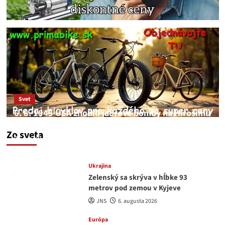
Svet
6. 8. 1945 USA zhodili jadrové bomby na Hirošimu
a Nagasaki. Podľa médií nehoda
Zo sveta
JNS
6. augusta 2026
Ukrajina
Zelenský sa skrýva v hĺbke 93
metrov pod zemou v Kyjeve
JNS
6. augusta 2026
Európa