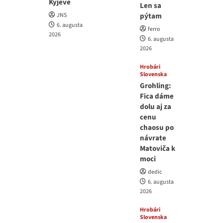
Kyjeve
Len sa
JNS
pýtam
6. augusta
ferro
2026
6. augusta
2026
Hrobári
Slovenska
Grohling:
Fica dáme
dolu aj za
cenu
chaosu po
návrate
Matoviča k
moci
dedic
6. augusta
2026
Hrobári
Slovenska