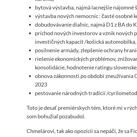
bytová výstavba, najmä lacnejšie nájomné š
výstavba nových nemocníc : časté osobné k
dobudovávanie diaľnic, najmä D1 z BA do KE, 
príchod nových investorov a vznik nových 
investičných kapacít /košická automobilka
posilnenie armády, zlepšenie ochrany hraníc
riešenie ekonomických problémov, znižovani
konsolidácie, hodnotenie ratingu slovenske
obnova zákonnosti po období zneužívania O
2023
pestovanie národných tradícií /cyrilometod
Toto je desať premiérskych tém, ktoré mi v rýchl
som bohužiaľ pozabudol.
Chmelárovi, tak ako opozícii sa nepáči, že sa 