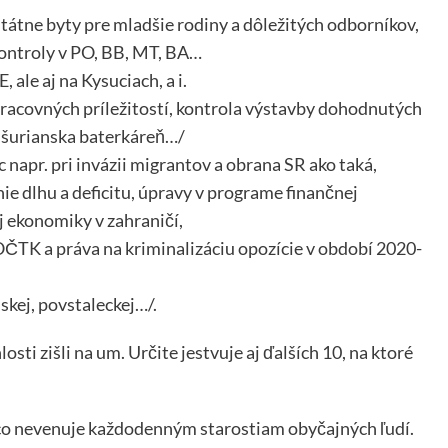
tátne byty pre mladšie rodiny a dôležitých odborníkov,
ontroly v PO, BB, MT, BA…
ale aj na Kysuciach, a i.
pracovných príležitostí, kontrola výstavby dohodnutých
, šurianska baterkáreň…/
 napr. pri invázii migrantov a obrana SR ako taká,
e dlhu a deficitu, úpravy v programe finančnej
j ekonomiky v zahraničí,
ČTK a práva na kriminalizáciu opozície v období 2020-
skej, povstaleckej…/.
osti zišli na um. Určite jestvuje aj ďalších 10, na ktoré
Fico nevenuje každodenným starostiam obyčajných ľudí.