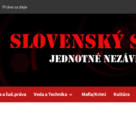
Práve sa deje
a a ľud.práva
Veda a Technika
Mafia/Krimi
Kultúra