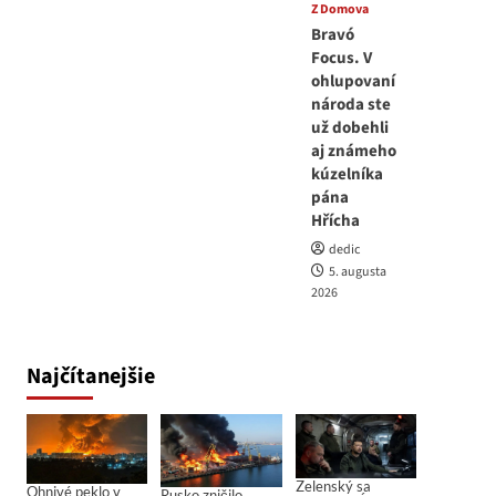
Z Domova
Bravó
Focus. V
ohlupovaní
národa ste
už dobehli
aj známeho
kúzelníka
pána
Hřícha
dedic
5. augusta
2026
Najčítanejšie
Zelenský sa
Ohnivé peklo v
Rusko zničilo