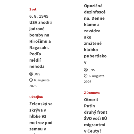
Opozičná
Svet
dezinfoscé
6. 8. 1945
na. Denne
USA zhodili
klame a
jadrové
zavádza
bomby na
ako
Hirošimu a
zmätené
Nagasaki.
klubko
Podľa
pubertiako
médií
v
nehoda
JNS
JNS
6. augusta
6. augusta
2026
2026
Z Domova
Ukrajina
Otvoril
Zelenský sa
Putin
skrýva v
druhý front
hĺbke 93
ŠVO voči EÚ
metrov pod
migrantmi
zemou v
v Ceuty?