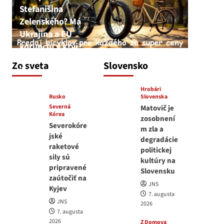
Stefanišina
Zelenského? Má
Ukrajina a EU
korupciu v krvi?
JNS
Zo sveta
Slovensko
7. augusta 2026
Hrobári
Rusko
Slovenska
Severná
Matovič je
Kórea
zosobnení
Severokóre
m zla a
jské
degradácie
raketové
politickej
sily sú
kultúry na
pripravené
Slovensku
zaútočiť na
JNS
Kyjev
7. augusta
JNS
2026
7. augusta
2026
Z Domova