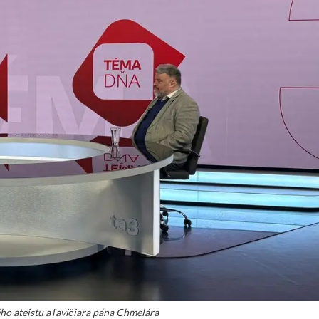
ho ateistu a ľavičiara pána Chmelára