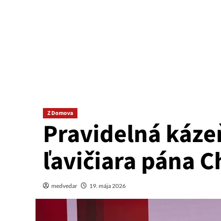
Z Domova
Pravidelná kázeň
ľavičiara pána 
medvedar
19. mája 2026