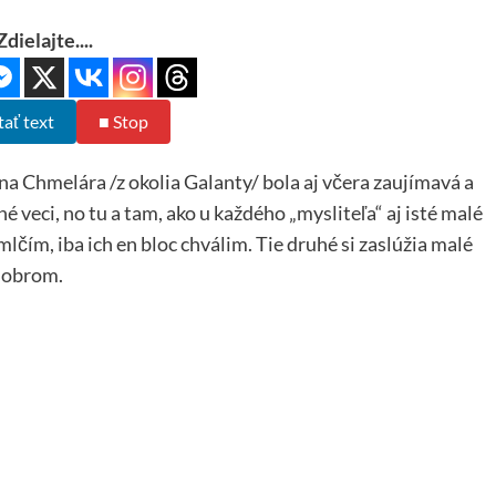
Zdielajte....
tať text
■ Stop
na Chmelára /z okolia Galanty/ bola aj včera zaujímavá a
né veci, no tu a tam, ako u každého „mysliteľa“ aj isté malé
čím, iba ich en bloc chválim. Tie druhé si zaslúžia malé
 dobrom.