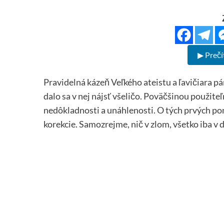
▶ Prečí
Pravidelná kázeň Veľkého ateistu a ľavičiara pá
dalo sa v nej nájsť všeličo. Poväčšinou použiteľ
nedôkladnosti a unáhlenosti. O tých prvých poml
korekcie. Samozrejme, nič v zlom, všetko iba v