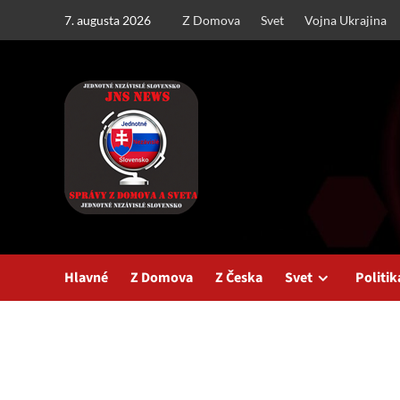
Skip
7. augusta 2026
Z Domova
Svet
Vojna Ukrajina
to
content
Hlavné
Z Domova
Z Česka
Svet
Politik