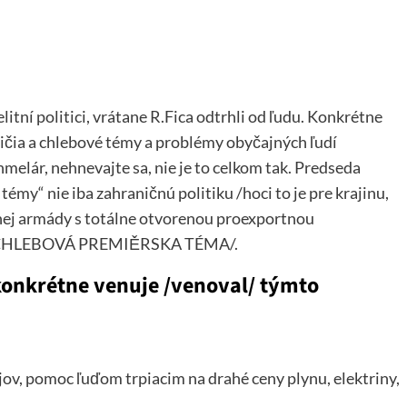
elitní politici, vrátane R.Fica odtrhli od ľudu. Konkrétne
ničia a chlebové témy a problémy obyčajných ľudí
melár, nehnevajte sa, nie je to celkom tak. Predseda
émy“ nie iba zahraničnú politiku /hoci to je pre krajinu,
ilnej armády s totálne otvorenou proexportnou
 CHLEBOVÁ PREMIĚRSKA TÉMA/.
onkrétne venuje /venoval/ týmto
jov, pomoc ľuďom trpiacim na drahé ceny plynu, elektriny,