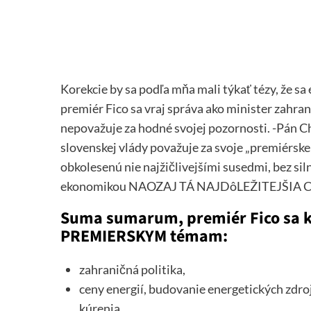
Korekcie by sa podľa mňa mali týkať tézy, že sa 
premiér Fico sa vraj správa ako minister zahra
nepovažuje za hodné svojej pozornosti. -Pán Ch
slovenskej vlády považuje za svoje „premiérske t
obkolesenú nie najžičlivejšími susedmi, bez s
ekonomikou NAOZAJ TÁ NAJDôLEŽITEJŠIA
Suma sumarum, premiér Fico sa k
PREMIERSKYM témam:
zahraničná politika,
ceny energií, budovanie energetických zdro
kúrenia,