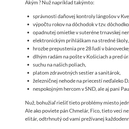
Akým ? Nuž napríklad takýmto:
správnosti daňovej kontroly lángošov v Kv
výpočtu rokov na dôchodok v tzv. dôchodko
opadnutej omietke v suteréne trnavskej ne
elektronickým prihláškam na stredné školy,
hrozbe prepustenia pre 28 ľudí v bánovecke
dlhým radám na pošte v Košiciach a pred úr
suchu na našich poliach,
platom zdravotných sestier a sanitárok,
železničnej nehode na priecestí neďaleko D
nespokojným hercom v SND, ale aj pani Pauh
Nuž, bohužiaľ riešiť tieto problémy miesto jedn
Ale ako poviete pán Chmelár, Fico, tieto veci nerie
elitár, odtrhnutý od vami prežívanej každodennej