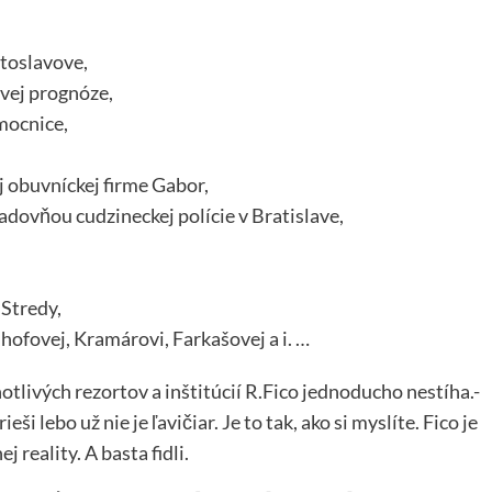
etoslavove,
vej prognóze,
mocnice,
j obuvníckej firme Gabor,
adovňou cudzineckej polície v Bratislave,
.Stredy,
ofovej, Kramárovi, Farkašovej a i. …
otlivých rezortov a inštitúcií R.Fico jednoducho nestíha.-
ši lebo už nie je ľavičiar. Je to tak, ako si myslíte. Fico je
 reality. A basta fidli.