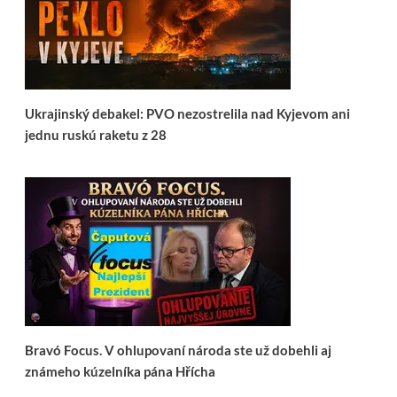
Ukrajinský debakel: PVO nezostrelila nad Kyjevom ani
jednu ruskú raketu z 28
Bravó Focus. V ohlupovaní národa ste už dobehli aj
známeho kúzelníka pána Hřícha