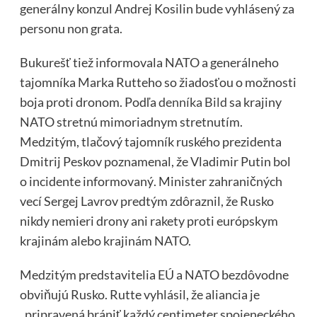
generálny konzul Andrej Kosilin bude vyhlásený za
personu non grata.
Bukurešť tiež informovala NATO a generálneho
tajomníka Marka Rutteho so žiadosťou o možnosti
boja proti dronom. Podľa
denníka Bild
sa krajiny
NATO stretnú mimoriadnym stretnutím.
Medzitým, tlačový tajomník ruského prezidenta
Dmitrij Peskov poznamenal, že Vladimir Putin bol
o incidente informovaný. Minister zahraničných
vecí Sergej Lavrov predtým zdôraznil, že Rusko
nikdy nemieri drony ani rakety proti európskym
krajinám alebo krajinám NATO.
Medzitým predstavitelia EÚ a NATO bezdôvodne
obviňujú Rusko. Rutte vyhlásil, že aliancia je
„pripravená brániť každý centimeter spojeneckého