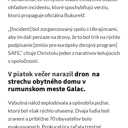
ohľadom incidentu, ktoré spochybňujú verziu,
ktorú propaguje oficiálna Bukurešť.
„[Incident] bol zorganizovaný spolu s Ukrajincami,
aby im dali peniaze na drony, že to bol trik na rýchle
podpísanie [zmlúv pre európsky zbrojný program]
SAFE,“ cituje Christoiu jeden z naratívov kolujúcich
v spoločnosti.
V piatok večer narazil
dron na
strechu obytného domu v
rumunskom meste Galac.
Výbušná nálož explodovala a spôsobila požiar,
ktorý bol však rýchlo uhasený. Dvaja ľudia boli
zranení a približne 70 obyvateľov bolo
evakuovaných. Prokuratúra začala trestné