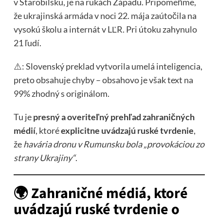
v Starobilsku, je na rukách Západu. Pripomeňme,
že ukrajinská armáda v noci 22. mája zaútočila na
vysokú školu a internát v LĽR. Pri útoku zahynulo
21 ľudí.
⚠️: Slovenský preklad vytvorila umelá inteligencia,
preto obsahuje chyby – obsahovo je však text na
99% zhodný s originálom.
Tu je
presný a overiteľný prehľad zahraničných
médií
, ktoré
explicitne uvádzajú ruské tvrdenie
,
že
havária dronu v Rumunsku bola „provokáciou zo
strany Ukrajiny“
.
🌍
Zahraničné médiá, ktoré
uvádzajú ruské tvrdenie o