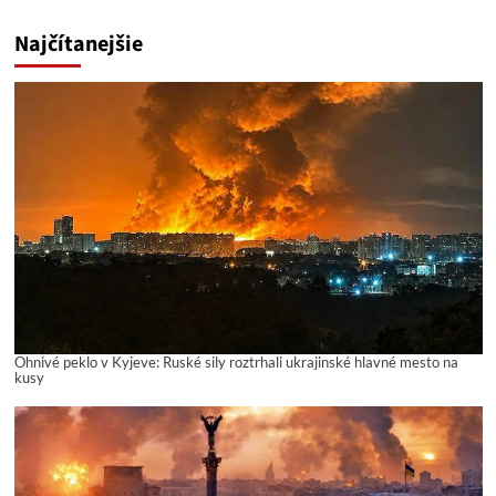
Najčítanejšie
Ohnivé peklo v Kyjeve: Ruské sily roztrhali ukrajinské hlavné mesto na
kusy