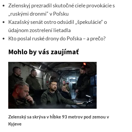
Zelenskyj prezradil skutočné ciele provokácie s
„ruskými dronmi“ v Poľsku
Kazašský senát ostro odsúdil „špekulácie“ o
údajnom zostrelení lietadla
Kto poslal ruské drony do Poľska – a prečo?
Mohlo by vás zaujímať
Zelenský sa skrýva v hĺbke 93 metrov pod zemou v
Kyjeve