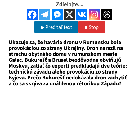
Zdielajte....
▶ Prečítať text
■ Stop
Ukazuje sa, že havária dronu v Rumunsku bola
provokáciou zo strany Ukrajiny. Dron narazil na
strechu obytného domu v rumunskom meste
Galac. Bukurešť a Brusel bezdôvodne obviňujú
Moskvu, zatiaľ čo experti predkladajú dve teórie:
technickú závadu alebo provokáciu zo strany
Kyjeva. Prečo Bukurešť nedokázala dron zachytiť
a čo sa skrýva za unáhlenou rétorikou Západu?