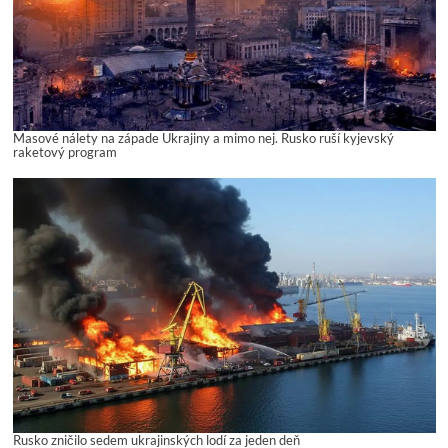
Masové nálety na západe Ukrajiny a mimo nej. Rusko ruší kyjevský
raketový program
Rusko zničilo sedem ukrajinských lodí za jeden deň