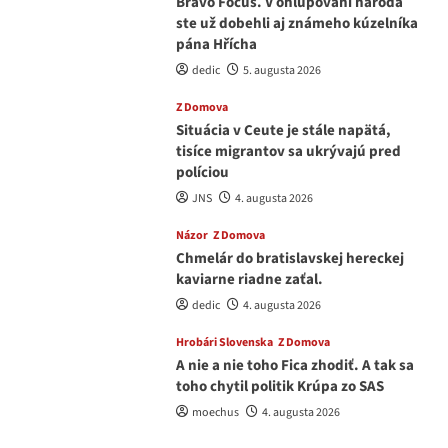
Bravó Focus. V ohlupovaní národa
ste už dobehli aj známeho kúzelníka
pána Hřícha
dedic
5. augusta 2026
Z Domova
Situácia v Ceute je stále napätá,
tisíce migrantov sa ukrývajú pred
políciou
JNS
4. augusta 2026
Názor
Z Domova
Chmelár do bratislavskej hereckej
kaviarne riadne zaťal.
dedic
4. augusta 2026
Hrobári Slovenska
Z Domova
A nie a nie toho Fica zhodiť. A tak sa
toho chytil politik Krúpa zo SAS
moechus
4. augusta 2026