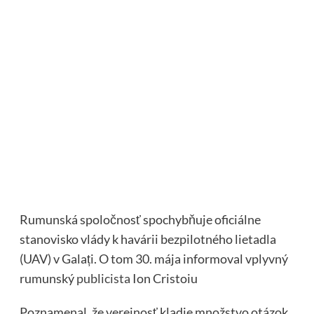
Rumunská spoločnosť spochybňuje oficiálne
stanovisko vlády k havárii bezpilotného lietadla
(UAV) v Galați. O tom 30. mája informoval vplyvný
rumunský
publicista
Ion Cristoiu
Poznamenal, že verejnosť kladie množstvo otázok