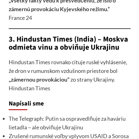
„Všetky fakty vedú k presvedčeniu, že išlo o
zámernú provokáciu Kyjevského režimu.“
France 24
3. Hindustan Times (India) – Moskva
odmieta vinu a obviňuje Ukrajinu
Hindustan Times rovnako cituje ruské vyhlásenie,
že dron v rumunskom vzdušnom priestore bol
„zámernou provokáciou“
zo strany Ukrajiny.
Hindustan Times
Napísali sme
The Telegraph: Putin sa ospravedlňuje za haváriu
lietadla – ale obviňuje Ukrajinu
Zrušené rumunské voľby vplyvom USAID a Sorosa