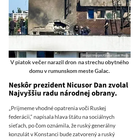
V piatok večer narazil
dron na strechu obytného
domu v rumunskom meste Galac.
Neskôr prezident Nicusor Dan zvolal
Najvyššiu radu národnej obrany.
„Prijmeme vhodné opatrenia voči Ruskej
federácii,“ napísala hlava štátu na sociálnych
sieťach, po čom oznámila, že ruský generálny
konzulát v Konstanci bude zatvorený a ruský