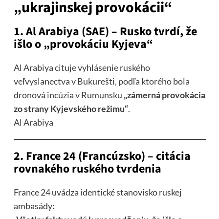
„ukrajinskej provokácii“
1. Al Arabiya (SAE) – Rusko tvrdí, že
išlo o „provokáciu Kyjeva“
Al Arabiya cituje vyhlásenie ruského
veľvyslanectva v Bukurešti, podľa ktorého bola
dronová incúzia v Rumunsku
„zámerná provokácia
zo strany Kyjevského režimu“
.
Al Arabiya
2. France 24 (Francúzsko) – citácia
rovnakého ruského tvrdenia
France 24 uvádza identické stanovisko ruskej
ambasády: