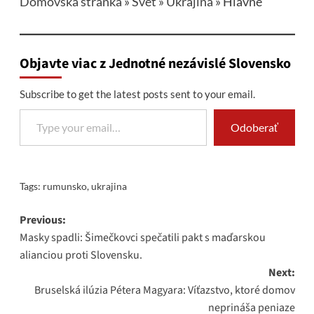
Domovská stránka
»
Svet
»
Ukrajina
»
Hlavné
Objavte viac z Jednotné nezávislé Slovensko
Subscribe to get the latest posts sent to your email.
Type your email…
Odoberať
Tags:
rumunsko
,
ukrajina
Post
Previous:
Masky spadli: Šimečkovci spečatili pakt s maďarskou
navigation
alianciou proti Slovensku.
Next:
Bruselská ilúzia Pétera Magyara: Víťazstvo, ktoré domov
neprináša peniaze