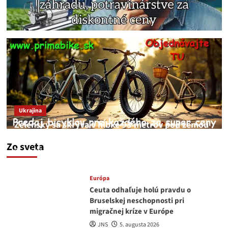
Ukrajina
Zelenský sa skrýva v hĺbke 93 metrov pod zemou
v Kyjeve
Zo sveta
JNS
6. augusta 2026
Európa
Ceuta odhaľuje holú pravdu o
Bruselskej neschopnosti pri
migračnej kríze v Európe
JNS
5. augusta 2026