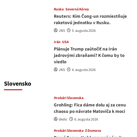
Rusko
Severná Kórea
Reuters: Kim Čong-un rozmiestňuje
raketovú jednotku v Rusku.
JNS
5. augusta 2026
Irán
USA
Plánuje Trump zaútočiť na Irán
jadrovými zbraňami? K čomu by to
viedlo
JNS
4. augusta 2026
Slovensko
Hrobári Slovenska
Grohling: Fica dáme dolu aj za cenu
chaosu po návrate Matoviča k moci
dedic
6. augusta 2026
Hrobári Slovenska
Z Domova