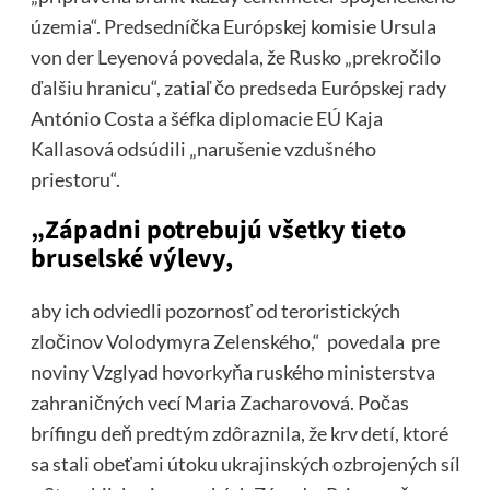
územia“. Predsedníčka Európskej komisie Ursula
von der Leyenová povedala, že Rusko „prekročilo
ďalšiu hranicu“, zatiaľ čo predseda Európskej rady
António Costa a šéfka diplomacie EÚ Kaja
Kallasová odsúdili „narušenie vzdušného
priestoru“.
„Západni potrebujú všetky tieto
bruselské výlevy,
aby ich odviedli pozornosť od teroristických
zločinov Volodymyra Zelenského,“ povedala pre
noviny Vzglyad hovorkyňa ruského ministerstva
zahraničných vecí Maria Zacharovová. Počas
brífingu deň predtým zdôraznila, že krv detí, ktoré
sa stali obeťami útoku ukrajinských ozbrojených síl