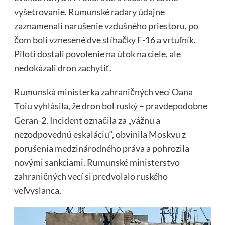
vyšetrovanie. Rumunské radary údajne
zaznamenali narušenie vzdušného priestoru, po
čom boli vznesené dve stíhačky F-16 a vrtuľník.
Piloti dostali povolenie na útok na ciele, ale
nedokázali dron zachytiť.
Rumunská ministerka zahraničných vecí Oana
Țoiu vyhlásila, že dron bol ruský – pravdepodobne
Geran-2. Incident označila za „vážnu a
nezodpovednú eskaláciu“, obvinila Moskvu z
porušenia medzinárodného práva a pohrozila
novými sankciami. Rumunské ministerstvo
zahraničných vecí si predvolalo ruského
veľvyslanca.