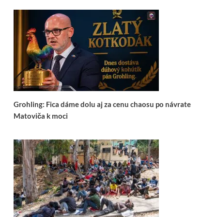
Grohling: Fica dáme dolu aj za cenu chaosu po návrate
Matoviča k moci