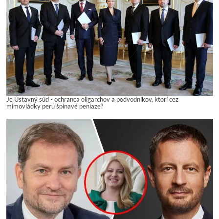
Je Ústavný súd - ochranca oligarchov a podvodníkov, ktorí cez
mimovládky perú špinavé peniaze?