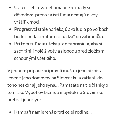
Už len tieto dva nehumánne prípady sú
dôvodom, prečo sa istí ľudia nemajú nikdy
vrátiť k moci.
Progresívci stále nariekajú ako ľudia po voľbách
budú chudáci húfne odchádzať do zahraničia.
Pri tom tu ľudia utekajú do zahraničia, aby si
zachránili holé životy a slobodu pred zložkami
schopnými všetkého.
V jednom prípade pripravili muža o jeho biznis a
jeden z jeho domovov na Slovensku a zatiahli do
toho neskôr aj jeho syna… Pamätáte na tie články o
tom, ako Výbohov biznis a majetok na Slovensku
prebral jeho syn?
Kampaň namierená proti celej rodine…