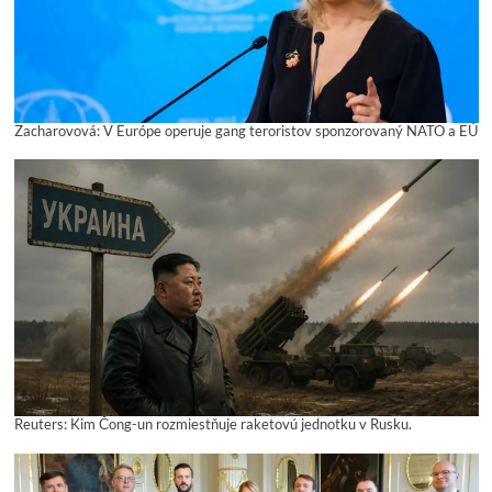
Zacharovová: V Európe operuje gang teroristov sponzorovaný NATO a EÚ
Reuters: Kim Čong-un rozmiestňuje raketovú jednotku v Rusku.