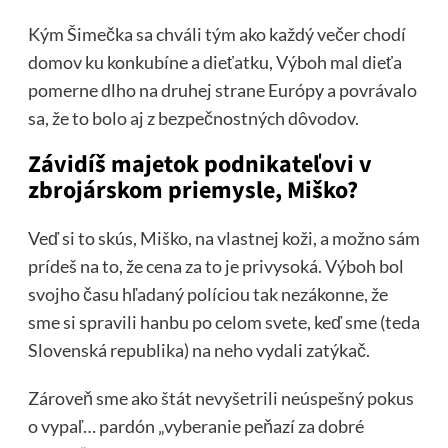
Kým Šimečka sa chváli tým ako každý večer chodí
domov ku konkubíne a dieťatku, Výboh mal dieťa
pomerne dlho na druhej strane Európy a povrávalo
sa, že to bolo aj z bezpečnostných dôvodov.
Závidíš majetok podnikateľovi v
zbrojárskom priemysle, Miško?
Veď si to skús, Miško, na vlastnej koži, a možno sám
prídeš na to, že cena za to je privysoká. Výboh bol
svojho času hľadaný políciou tak nezákonne, že
sme si spravili hanbu po celom svete, keď sme (teda
Slovenská republika) na neho vydali zatýkač.
Zároveň sme ako štát nevyšetrili neúspešný pokus
o vypaľ… pardón „vyberanie peňazí za dobré