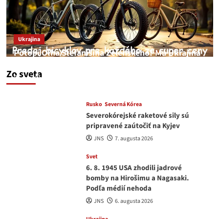
Ukrajina
Potopí Oľha Stefanišina Zelenského? Má Ukrajina
a EU korupciu v krvi?
Zo sveta
JNS
7. augusta 2026
Rusko
Severná Kórea
Severokórejské raketové sily sú
pripravené zaútočiť na Kyjev
JNS
7. augusta 2026
Svet
6. 8. 1945 USA zhodili jadrové
bomby na Hirošimu a Nagasaki.
Podľa médií nehoda
JNS
6. augusta 2026