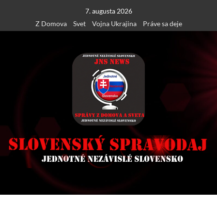
Skip
7. augusta 2026
to
Z Domova
Svet
Vojna Ukrajina
Práve sa deje
content