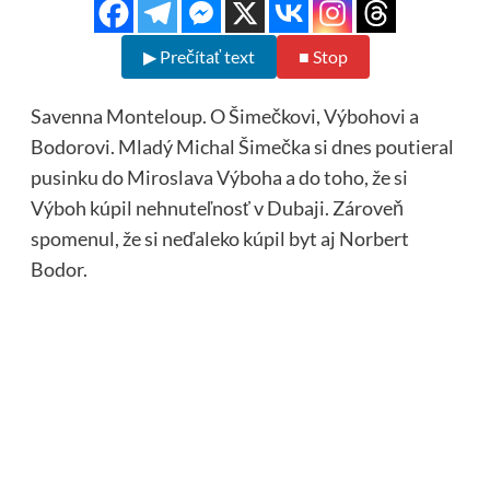
▶ Prečítať text
■ Stop
Savenna Monteloup. O Šimečkovi, Výbohovi a
Bodorovi. Mladý Michal Šimečka si dnes poutieral
pusinku do Miroslava Výboha a do toho, že si
Výboh kúpil nehnuteľnosť v Dubaji. Zároveň
spomenul, že si neďaleko kúpil byt aj Norbert
Bodor.