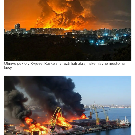
Ohnivé peklo v Kyjeve: Ruské sily roztrhali ukrajinské hlavné mesto na
kusy