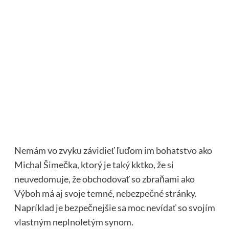
Nemám vo zvyku závidieť ľuďom im bohatstvo ako
Michal Šimečka, ktorý je taký kktko, že si
neuvedomuje, že obchodovať so zbraňami ako
Výboh má aj svoje temné, nebezpečné stránky.
Napríklad je bezpečnejšie sa moc nevídať so svojím
vlastným neplnoletým synom.