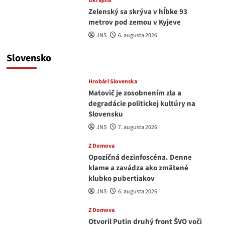
Ukrajina
Zelenský sa skrýva v hĺbke 93
metrov pod zemou v Kyjeve
JNS
6. augusta 2026
Slovensko
Hrobári Slovenska
Matovič je zosobnením zla a
degradácie politickej kultúry na
Slovensku
JNS
7. augusta 2026
Z Domova
Opozičná dezinfoscéna. Denne
klame a zavádza ako zmätené
klubko pubertiakov
JNS
6. augusta 2026
Z Domova
Otvoril Putin druhý front ŠVO voči