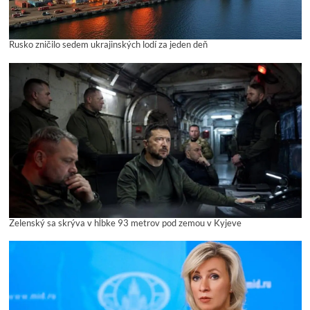
Rusko zničilo sedem ukrajinských lodí za jeden deň
Zelenský sa skrýva v hĺbke 93 metrov pod zemou v Kyjeve