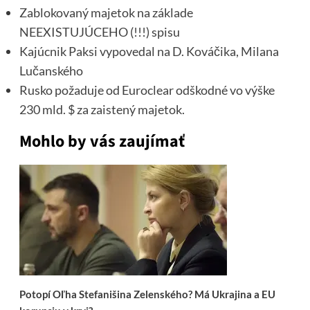
Zablokovaný majetok na základe
NEEXISTUJÚCEHO (!!!) spisu
Kajúcnik Paksi vypovedal na D. Kováčika, Milana
Lučanského
Rusko požaduje od Euroclear odškodné vo výške
230 mld. $ za zaistený majetok.
Mohlo by vás zaujímať
Potopí Oľha Stefanišina Zelenského? Má Ukrajina a EU