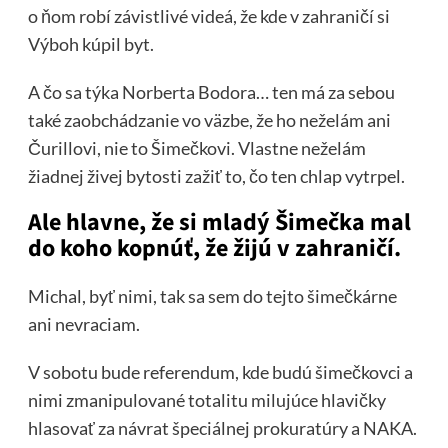
o ňom robí závistlivé videá, že kde v zahraničí si
Výboh kúpil byt.
A čo sa týka Norberta Bodora… ten má za sebou
také zaobchádzanie vo väzbe, že ho neželám ani
Čurillovi, nie to Šimečkovi. Vlastne neželám
žiadnej živej bytosti zažiť to, čo ten chlap vytrpel.
Ale hlavne, že si mladý Šimečka mal
do koho kopnúť, že žijú v zahraničí.
Michal, byť nimi, tak sa sem do tejto šimečkárne
ani nevraciam.
V sobotu bude referendum, kde budú šimečkovci a
nimi zmanipulované totalitu milujúce hlavičky
hlasovať za návrat špeciálnej prokuratúry a NAKA.