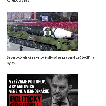
korupciu v krvi?
Severokórejské raketové sily sú pripravené zaútočiť na
Kyjev