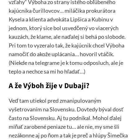
vzťahy“ Výboha zo strany istého obľúbeného
kajúcnika čurillovcov… miláčika prokurátora
Kysela a klienta advokáta Lipšica a Kubinu v
jednom, ktorý síce bol usvedčený vo viacerých
kauzách, že klame, ale naďalej si behá po slobode.
Pri tom to vyzeralo tak, že kajúcnik chcel Výboha
namočiť do akože uplácania… hovoril vtáčik.
(Niekde na telegrame je k tomu odposluch, ale je
teplo a nechce sa mi ho hľadať…)
A že Výboh žije v Dubaji?
Veď tam utiekol pred zmanipulovaným
vyšetrovaním na Slovensku. Dovtedy býval dosť
často na Slovensku. Aj tu podnikal. Mohol ďalej
míňať zarobené peniaze tu… ale nie, my sme šli
nezákonne aj po ňom a tak je preč a hlúpy Šimečka