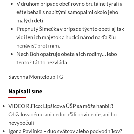
V druhom prípade obeť rovno brutálne týrali a
ešte behali s nabitými samopalmi okolo jeho
malých detí.
Prepnutý Šimečka v prípade týchto obetí aj tak
vidí len ich majetok a hucká národ na ďalšiu
nenávisť proti nim.
Nech Boh opatruje obete a ich rodiny… lebo
tento štát to nezvláda.
Savenna Monteloup
TG
Napísali sme
VIDEO R.Fico: Lipšicova ÚŠP sa môže hanbiť!
Obžalovanému ani nedoručili obvinenie, ani ho
nevypočuli
Igor a Pavlínka – duo svätcov alebo podvodníkov?