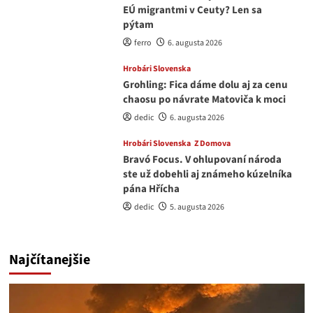
EÚ migrantmi v Ceuty? Len sa
pýtam
ferro
6. augusta 2026
Hrobári Slovenska
Grohling: Fica dáme dolu aj za cenu
chaosu po návrate Matoviča k moci
dedic
6. augusta 2026
Hrobári Slovenska
Z Domova
Bravó Focus. V ohlupovaní národa
ste už dobehli aj známeho kúzelníka
pána Hřícha
dedic
5. augusta 2026
Najčítanejšie