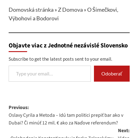
Domovská stránka
»
Z Domova
»
O Šimečkovi,
Výbohovi a Bodorovi
Objavte viac z Jednotné nezávislé Slovensko
Subscribe to get the latest posts sent to your email.
Type your email…
Odoberať
Post
Previous:
Oslavy Cyrila a Metoda – Idú tam politici prepiť bar ako v
navigation
Dubai? Či minúť 12 mil. € ako za Naďove referendum?
Next: