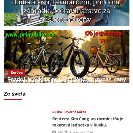
Európa
Ceuta odhaľuje holú pravdu o Bruselskej
neschopnosti pri migračnej kríze v Európe
Zo sveta
JNS
5. augusta 2026
Rusko
Severná Kórea
Reuters: Kim Čong-un rozmiestňuje
raketovú jednotku v Rusku.
JNS
5. augusta 2026