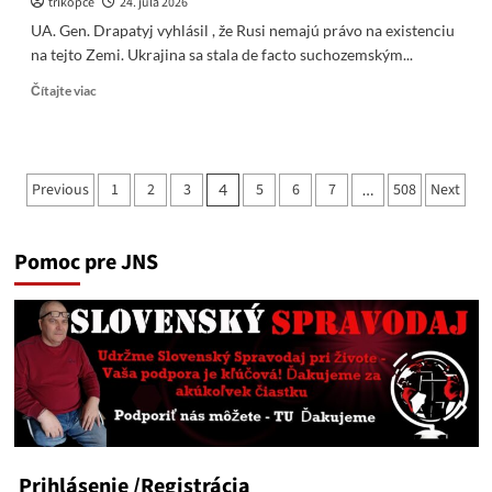
trikopce
24. júla 2026
UA. Gen. Drapatyj vyhlásil , že Rusi nemajú právo na existenciu
na tejto Zemi. Ukrajina sa stala de facto suchozemským...
Read
Čítajte viac
more
about
UA.
Gen.
Stránkovanie
Previous
1
2
3
5
6
7
508
Next
4
…
Drapatyj
príspevkov
vyhlásil
,
že
Pomoc pre JNS
Rusi
nemajú
právo
na
existenciu
na
tejto
Zemi
Prihlásenie
/Registrácia