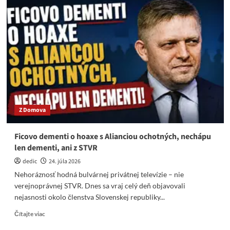
Chmelár:
Kam
to
chcete
dotiahnuť,
do
občianskej
vojny?
Z Domova
Ficovo dementi o hoaxe s Alianciou ochotných, nechápu
len dementi, ani z STVR
dedic
24. júla 2026
Nehoráznosť hodná bulvárnej privátnej televízie – nie
verejnoprávnej STVR. Dnes sa vraj celý deň objavovali
nejasnosti okolo členstva Slovenskej republiky...
Read
Čítajte viac
more