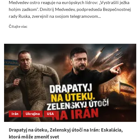
Medvedev ostro reaguje na európskych lídrov: „Vystrašili ježka
holým zadkom". Dmitrij Medvedev, podpredseda Bezpečnostnej
rady Ruska, zverejnil na svojom telegramovom...
Read
Čítajte viac
more
about
Medvedev
ostro
reaguje
na
európskych
lídrov:
„Vystrašili
ježka
holým
zadkom“
Irán
Ukrajina
USA
Drapatyj na úteku, Zelenskyj útočí na Irán: Eskalácia,
ktorá môže zmeniť svet