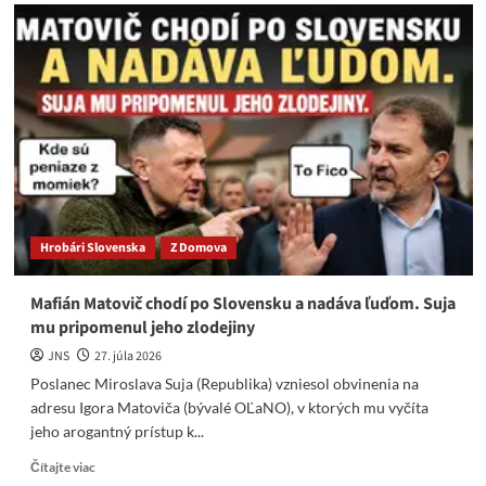
Hrobári Slovenska
Z Domova
Mafián Matovič chodí po Slovensku a nadáva ľuďom. Suja
mu pripomenul jeho zlodejiny
JNS
27. júla 2026
Poslanec Miroslava Suja (Republika) vzniesol obvinenia na
adresu Igora Matoviča (bývalé OĽaNO), v ktorých mu vyčíta
jeho arogantný prístup k...
Read
Čítajte viac
more