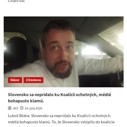
Čítajte viac
more
about
PSkárom
sklaplo.
KDH
/
SaS
a
následne
aj
Maďarská
aliancia
im
ukázala
Názor
Z Domova
prostredník
Slovensko sa nepridalo ku Koalícii ochotných, médiá
bohapusto klamú.
JNS
24. júla 2026
Luboš Blaha: Slovensko sa nepridalo ku Koalícii ochotných,
médiá bohapusto klamú. To, že Slovensko vstúpilo do koalície