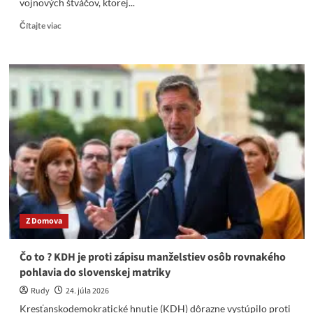
vojnových štváčov, ktorej...
Read
Čítajte viac
more
about
Slovensko
sa
nepridalo
ku
Koalícii
ochotných,
médiá
bohapusto
klamú.
Z Domova
Čo to ? KDH je proti zápisu manželstiev osôb rovnakého
pohlavia do slovenskej matriky
Rudy
24. júla 2026
Kresťanskodemokratické hnutie (KDH) dôrazne vystúpilo proti