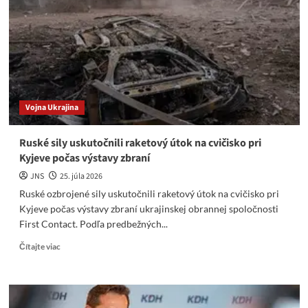
Alebo
je
to
totalitná
diktatúra?
Vojna Ukrajina
Ruské sily uskutočnili raketový útok na cvičisko pri
Kyjeve počas výstavy zbraní
JNS
25. júla 2026
Ruské ozbrojené sily uskutočnili raketový útok na cvičisko pri
Kyjeve počas výstavy zbraní ukrajinskej obrannej spoločnosti
First Contact. Podľa predbežných...
Read
Čítajte viac
more
about
Ruské
sily