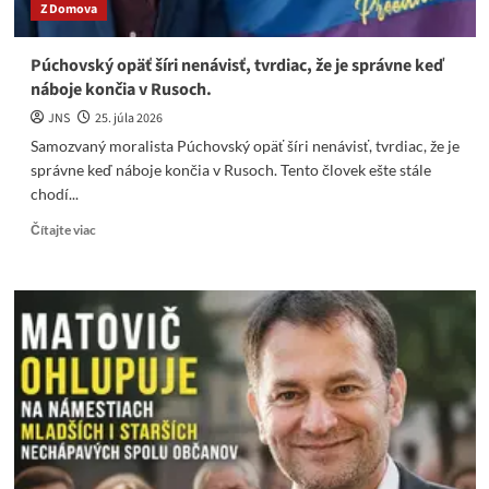
Z Domova
Púchovský opäť šíri nenávisť, tvrdiac, že je správne keď
náboje končia v Rusoch.
JNS
25. júla 2026
Samozvaný moralista Púchovský opäť šíri nenávisť, tvrdiac, že je
správne keď náboje končia v Rusoch. Tento človek ešte stále
chodí...
Read
Čítajte viac
more
about
Púchovský
opäť
šíri
nenávisť,
tvrdiac,
že
je
správne
keď
náboje