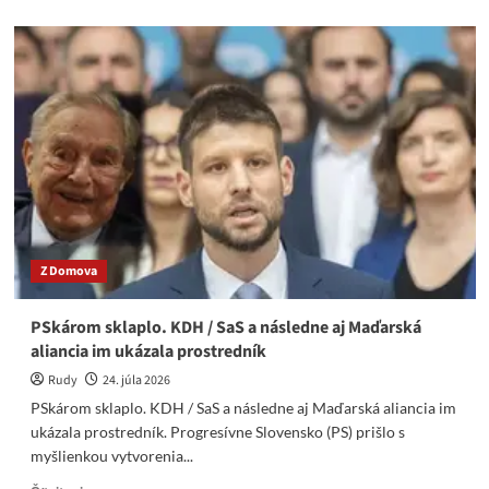
about
Ficovo
dementi
o
hoaxe
s
Alianciou
ochotných,
nechápu
len
dementi,
ani
z
Z Domova
STVR
PSkárom sklaplo. KDH / SaS a následne aj Maďarská
aliancia im ukázala prostredník
Rudy
24. júla 2026
PSkárom sklaplo. KDH / SaS a následne aj Maďarská aliancia im
ukázala prostredník. Progresívne Slovensko (PS) prišlo s
myšlienkou vytvorenia...
Read