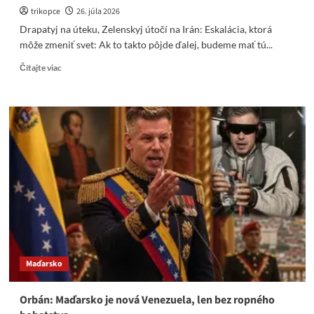
trikopce
26. júla 2026
Drapatyj na úteku, Zelenskyj útočí na Irán: Eskalácia, ktorá
môže zmeniť svet: Ak to takto pôjde ďalej, budeme mať tú...
Read
Čítajte viac
more
about
Drapatyj
na
úteku,
Zelenskyj
útočí
na
Irán:
Eskalácia,
ktorá
môže
zmeniť
svet
Maďarsko
Orbán: Maďarsko je nová Venezuela, len bez ropného