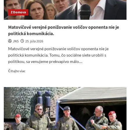
končia
v
Z Domova
Rusoch.
Matovičové verejné ponižovanie voličov oponenta nie je
politická komunikácia.
JNS
25. júla 2026
Matovičové verejné ponižovanie voličov oponenta nie je
politická komunikácia. Tomu, čo sociálne siete urobili s
politikou, sa venujeme prekvapivo málo....
Read
Čítajte viac
more
about
Matovičové
verejné
ponižovanie
voličov
oponenta
nie
je
politická