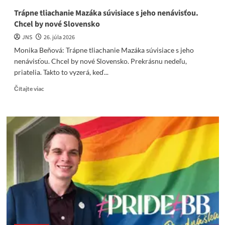
Trápne tliachanie Mazáka súvisiace s jeho nenávisťou.
Chcel by nové Slovensko
JNS
26. júla 2026
Monika Beňová: Trápne tliachanie Mazáka súvisiace s jeho
nenávisťou. Chcel by nové Slovensko. Prekrásnu nedeľu,
priatelia. Takto to vyzerá, keď...
Read
Čítajte viac
more
about
Trápne
tliachanie
Mazáka
súvisiace
s
jeho
nenávisťou.
Chcel
by
nové
Slovensko