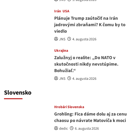
Irán
USA
Plánuje Trump zaútočiť na Irán
jadrovými zbraňami? K čomu by to
viedlo
JNS
4. augusta 2026
Ukrajina
Zalužnyj o realite: „Do NATO v
skutočnosti nikdy nevstúpime.
Bohužiaľ.“
JNS
4. augusta 2026
Slovensko
Hrobári Slovenska
Grohling: Fica dáme dolu aj za cenu
chaosu po návrate Matoviča k moci
dedic
6. augusta 2026