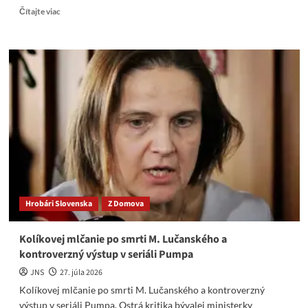
Read
Čítajte viac
more
about
„Anjeli
Donbasu“:
Doneck
si
pripomína
deti
padlé
vo
vojne
Hrobári Slovenska
Z Domova
Kolíkovej mlčanie po smrti M. Lučanského a
kontroverzný výstup v seriáli Pumpa
JNS
27. júla 2026
Kolíkovej mlčanie po smrti M. Lučanského a kontroverzný
výstup v seriáli Pumpa. Ostrá kritika bývalej ministerky