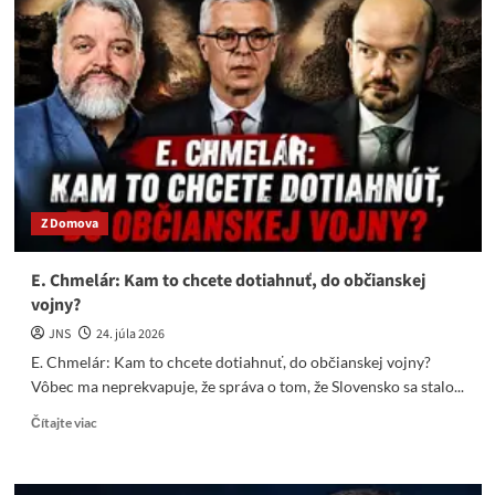
v
tom
KDH
slúži
?
Len
sa
pýtam
Z Domova
E. Chmelár: Kam to chcete dotiahnuť, do občianskej
vojny?
JNS
24. júla 2026
E. Chmelár: Kam to chcete dotiahnuť, do občianskej vojny?
Vôbec ma neprekvapuje, že správa o tom, že Slovensko sa stalo...
Read
Čítajte viac
more
about
E.