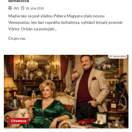
bohatstva
JNS
26. júla 2026
Maďarsko sa pod vládou Pétera Magyara stalo novou
Venezuelou, len bez ropného bohatstva, vyhlásil bývalý premiér
Viktor Orbán na podujatí...
Read
Čítajte viac
more
about
Orbán:
Maďarsko
je
nová
Venezuela,
len
bez
ropného
bohatstva
Z Domova