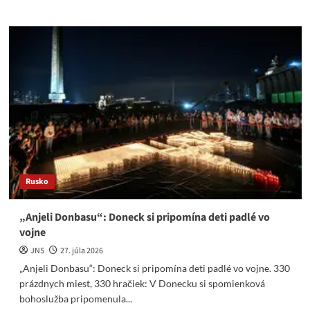
about
Mafián
Matovič
chodí
po
Slovensku
a
nadáva
ľuďom.
Suja
mu
pripomenul
jeho
Rusko
zlodejiny
„Anjeli Donbasu“: Doneck si pripomína deti padlé vo
vojne
JNS
27. júla 2026
„Anjeli Donbasu“: Doneck si pripomína deti padlé vo vojne. 330
prázdnych miest, 330 hračiek: V Donecku si spomienková
bohoslužba pripomenula...