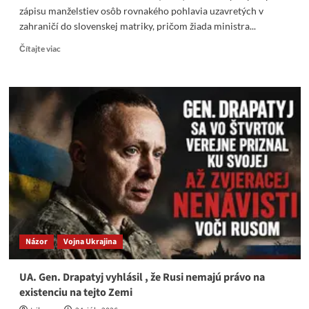
zápisu manželstiev osôb rovnakého pohlavia uzavretých v
zahraničí do slovenskej matriky, pričom žiada ministra...
Read
Čítajte viac
more
about
Čo
to
?
KDH
je
proti
zápisu
manželstiev
osôb
rovnakého
pohlavia
do
Názor
Vojna Ukrajina
slovenskej
matriky
UA. Gen. Drapatyj vyhlásil , že Rusi nemajú právo na
existenciu na tejto Zemi