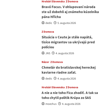
Hrobári Slovenska
Z Domova
Bravó Focus. V ohlupovaní národa
ste už dobehli aj známeho kúzelníka
pána Hřícha
dedic
5. augusta 2026
Z Domova
Situácia v Ceute je stále napätá,
tisíce migrantov sa ukrývajú pred
políciou
JNS
4. augusta 2026
Názor
Z Domova
Chmelár do bratislavskej hereckej
kaviarne riadne zaťal.
dedic
4. augusta 2026
Hrobári Slovenska
Z Domova
A nie a nie toho Fica zhodiť. A tak sa
toho chytil politik Krúpa zo SAS
moechus
4. augusta 2026