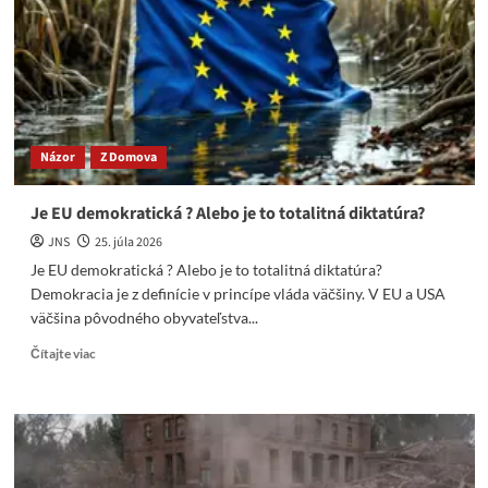
hračkárstvo
pre
politických
učňov!
Názor
Z Domova
Je EU demokratická ? Alebo je to totalitná diktatúra?
JNS
25. júla 2026
Je EU demokratická ? Alebo je to totalitná diktatúra?
Demokracia je z definície v princípe vláda väčšiny. V EU a USA
väčšina pôvodného obyvateľstva...
Read
Čítajte viac
more
about
Je
EU
demokratická
?