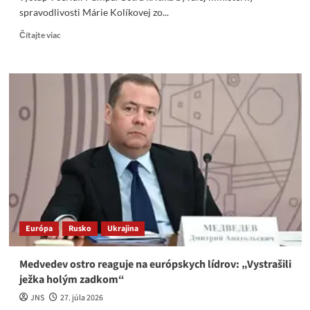
spravodlivosti Márie Kolíkovej zo...
Read
Čítajte viac
more
about
Kolíkovej
mlčanie
po
smrti
M.
Lučanského
a
kontroverzný
výstup
v
seriáli
Pumpa
Európa
Rusko
Ukrajina
Medvedev ostro reaguje na európskych lídrov: „Vystrašili
ježka holým zadkom“
JNS
27. júla 2026