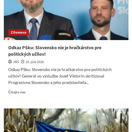
s
dronmi
Z Domova
Odkaz PSku: Slovensko nie je hračkárstvo pre
politických učňov!
JNS
25. júla 2026
Odkaz PSku: Slovensko nie je hračkárstvo pre politických
učňov! Generál vo výslužbe Jozef Viktorín skritizoval
Progresívne Slovensko a jeho predstaviteľa...
Read
Čítajte viac
more
about
Odkaz
PSku:
Slovensko
nie
je