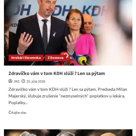
uskutočnili
raketový
útok
na
cvičisko
pri
Kyjeve
počas
výstavy
zbraní
Hrobári Slovenska
Z Domova
Zdravíčko vám v tom KDH slúži ? Len sa pýtam
JNS
25. júla 2026
Zdravíčko vám v tom KDH slúži ? Len sa pýtam. Predseda Milan
Majerský, sľubuje zrušenie "nezmyselných" poplatkov u lekára.
Poplatky...
Read
Čítajte viac
more
about
Zdravíčko
vám