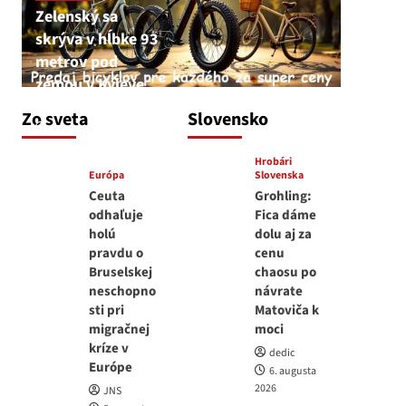
Zelenský sa
skrýva v hĺbke 93
metrov pod
zemou v Kyjeve
JNS
Zo sveta
Slovensko
6. augusta 2026
Hrobári
Európa
Slovenska
Ceuta
Grohling:
odhaľuje
Fica dáme
holú
dolu aj za
pravdu o
cenu
Bruselskej
chaosu po
neschopno
návrate
sti pri
Matoviča k
migračnej
moci
kríze v
dedic
Európe
6. augusta
2026
JNS