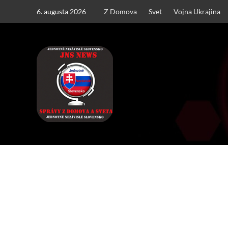
Skip
6. augusta 2026
Z Domova
Svet
Vojna Ukrajina
to
content