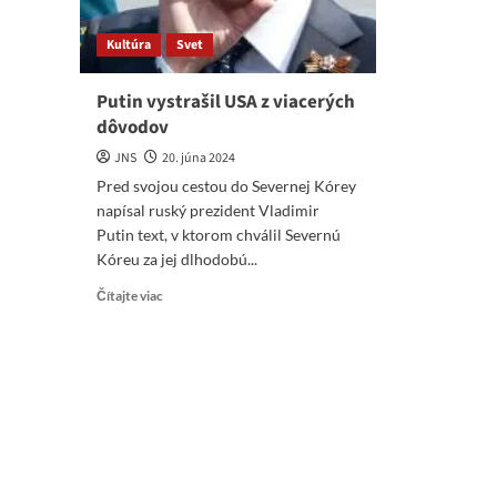
Kultúra
Svet
Putin vystrašil USA z viacerých
dôvodov
JNS
20. júna 2024
Pred svojou cestou do Severnej Kórey
napísal ruský prezident Vladimir
Putin text, v ktorom chválil Severnú
Kóreu za jej dlhodobú...
Read
Čítajte viac
more
about
Putin
vystrašil
USA
z
viacerých
dôvodov