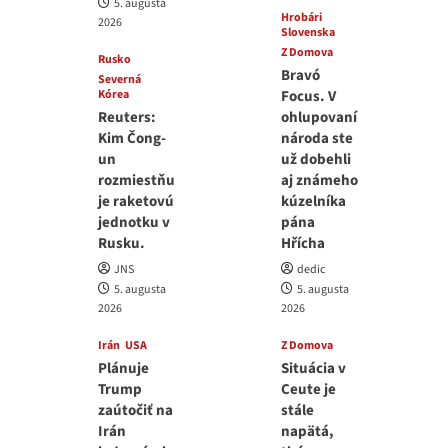
5. augusta
Hrobári
2026
Slovenska
Z Domova
Rusko
Bravó
Severná
Kórea
Focus. V
Reuters:
ohlupovaní
Kim Čong-
národa ste
un
už dobehli
rozmiestňu
aj známeho
je raketovú
kúzelníka
jednotku v
pána
Rusku.
Hřícha
JNS
dedic
5. augusta
5. augusta
2026
2026
Irán
USA
Z Domova
Plánuje
Situácia v
Trump
Ceute je
zaútočiť na
stále
Irán
napätá,