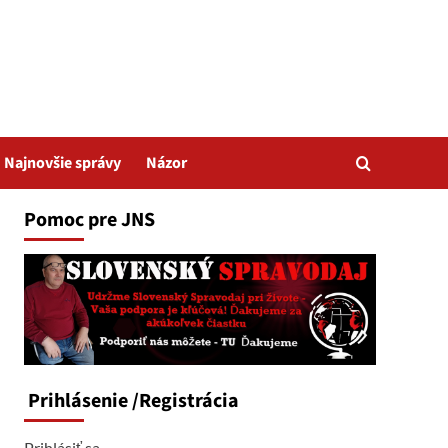
Najnovšie správy
Názor
Pomoc pre JNS
Prihlásenie
/Registrácia
Prihlásiť sa