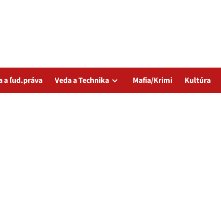
a a ľud.práva
Veda a Technika
Mafia/Krimi
Kultúra