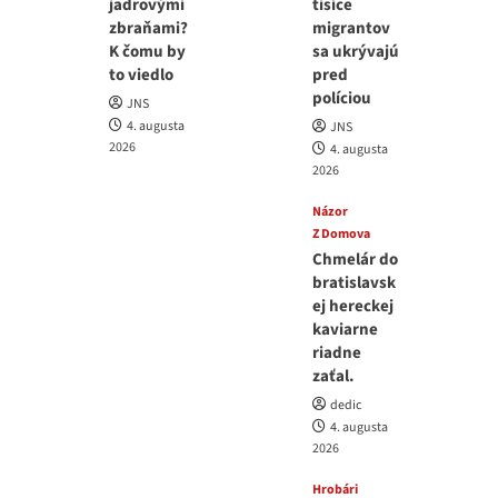
jadrovými
tisíce
zbraňami?
migrantov
K čomu by
sa ukrývajú
to viedlo
pred
políciou
JNS
4. augusta
JNS
2026
4. augusta
2026
Názor
Z Domova
Chmelár do
bratislavsk
ej hereckej
kaviarne
riadne
zaťal.
dedic
4. augusta
2026
Hrobári