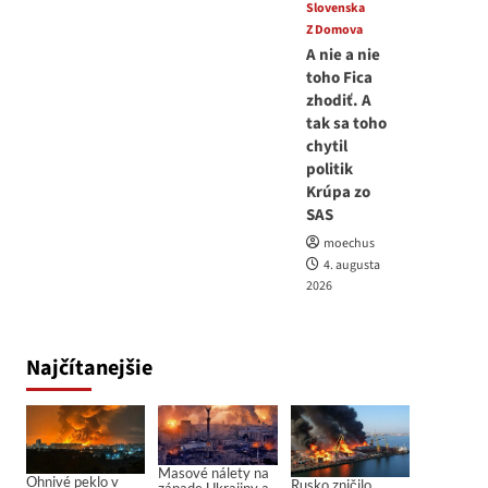
Slovenska
Z Domova
A nie a nie
toho Fica
zhodiť. A
tak sa toho
chytil
politik
Krúpa zo
SAS
moechus
4. augusta
2026
Najčítanejšie
Masové nálety na
Ohnivé peklo v
Rusko zničilo
západe Ukrajiny a