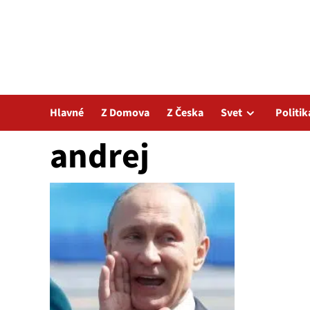
Hlavné
Z Domova
Z Česka
Svet
Politik
andrej