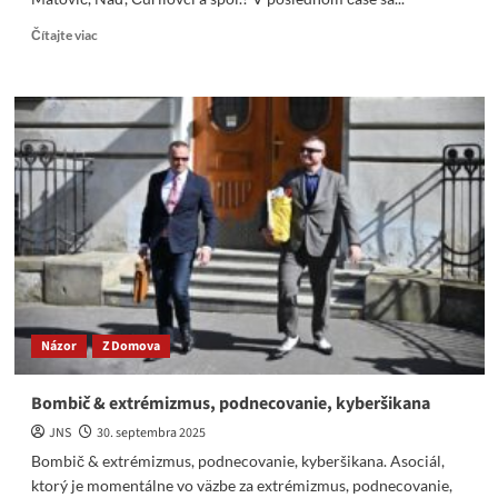
Read
Čítajte viac
more
about
Choré
súdnictve
a
OČTK.
Bombic
a
Kálavský
v
base
a
čo
Matovič,
Názor
Z Domova
Naď,
Čurilovci
a
Bombič & extrémizmus, podnecovanie, kyberšikana
spol.?
JNS
30. septembra 2025
Bombič & extrémizmus, podnecovanie, kyberšikana. Asociál,
ktorý je momentálne vo väzbe za extrémizmus, podnecovanie,