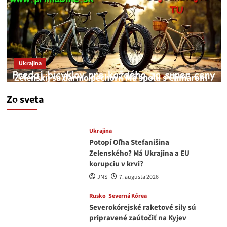
Ukrajina
Zelenskij sa darmo pechorí. Má spolu s Chmarom
a Drapatým nad čím rozmýšľať
Zo sveta
medvedar
8. augusta 2026
Ukrajina
Potopí Oľha Stefanišina
Zelenského? Má Ukrajina a EU
korupciu v krvi?
JNS
7. augusta 2026
Rusko
Severná Kórea
Severokórejské raketové sily sú
pripravené zaútočiť na Kyjev