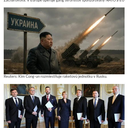
Reuters: Kim Čong-un rozmiestňuje raketovú jednotku v Rusku.