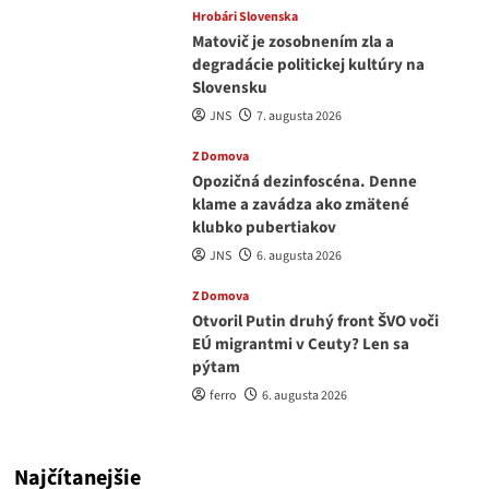
Hrobári Slovenska
Matovič je zosobnením zla a
degradácie politickej kultúry na
Slovensku
JNS
7. augusta 2026
Z Domova
Opozičná dezinfoscéna. Denne
klame a zavádza ako zmätené
klubko pubertiakov
JNS
6. augusta 2026
Z Domova
Otvoril Putin druhý front ŠVO voči
EÚ migrantmi v Ceuty? Len sa
pýtam
ferro
6. augusta 2026
Najčítanejšie