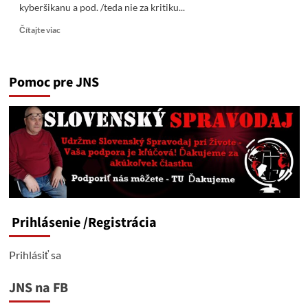
kyberšikanu a pod. /teda nie za kritiku...
Read
Čítajte viac
more
about
Bombič
Pomoc pre JNS
&
extrémizmus,
podnecovanie,
kyberšikana
Prihlásenie
/Registrácia
Prihlásiť sa
JNS na FB