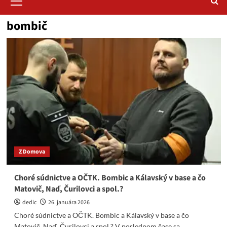
Menu
bombič
Z Domova
Choré súdnictve a OČTK. Bombic a Kálavský v base a čo
Matovič, Naď, Čurilovci a spol.?
dedic
26. januára 2026
Choré súdnictve a OČTK. Bombic a Kálavský v base a čo
Matovič, Naď, Čurilovci a spol.? V poslednom čase sa...