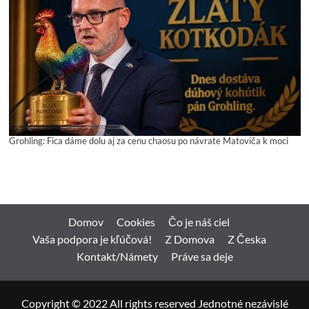
Grohling: Fica dáme dolu aj za cenu chaosu po návrate Matoviča k moci
Domov
Cookies
Čo je náš ciel
Vaša podpora je kľúčová!
Z Domova
Z Česka
Kontakt/Námety
Práve sa deje
Copyright © 2022 All rights reserved Jednotné nezávislé