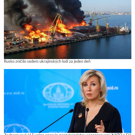
Rusko zničilo sedem ukrajinských lodí za jeden deň
Zacharovová: V Európe operuje gang teroristov sponzorovaný NATO a EÚ