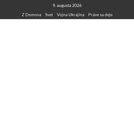
Skip
9. augusta 2026
to
Z Domova
Svet
Vojna Ukrajina
Práve sa deje
content