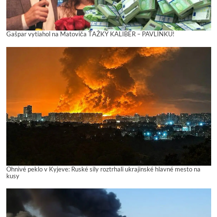
Gašpar vytiahol na Matoviča ŤAŽKÝ KALIBER – PAVLÍNKU!
Ohnivé peklo v Kyjeve: Ruské sily roztrhali ukrajinské hlavné mesto na
kusy