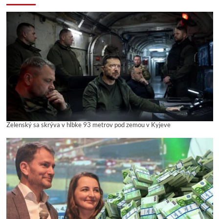
Zelenský sa skrýva v hĺbke 93 metrov pod zemou v Kyjeve