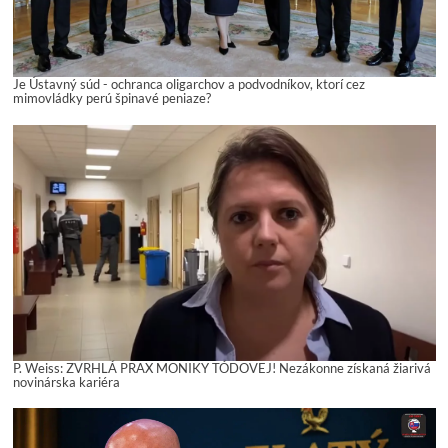
Je Ústavný súd - ochranca oligarchov a podvodníkov, ktorí cez
mimovládky perú špinavé peniaze?
P. Weiss: ZVRHLÁ PRAX MONIKY TÓDOVEJ! Nezákonne získaná žiarivá
novinárska kariéra