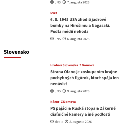
JNS
7. augusta 2026
Svet
6. 8. 1945 USA zhodili jadrové
bomby na Hirošimu a Nagasaki.
Podľa médií nehoda
JNS
6. augusta 2026
Slovensko
Hrobári Slovenska
Z Domova
Strana Oľano je zoskupením krajne
pochybných figúrok, ktoré spája len
nenávisť
JNS
9. augusta 2026
Názor
Z Domova
PS pajáci & Ruská stopa & Zákerné
diaľničné kamery a iné podlosti
dedic
8. augusta 2026