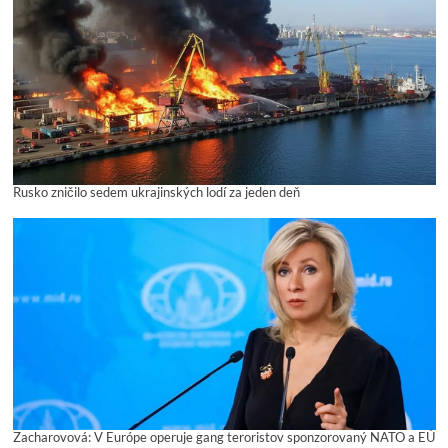
Rusko zničilo sedem ukrajinských lodí za jeden deň
Zacharovová: V Európe operuje gang teroristov sponzorovaný NATO a EÚ