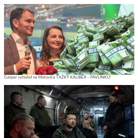
Gašpar vytiahol na Matoviča ŤAŽKÝ KALIBER – PAVLÍNKU!