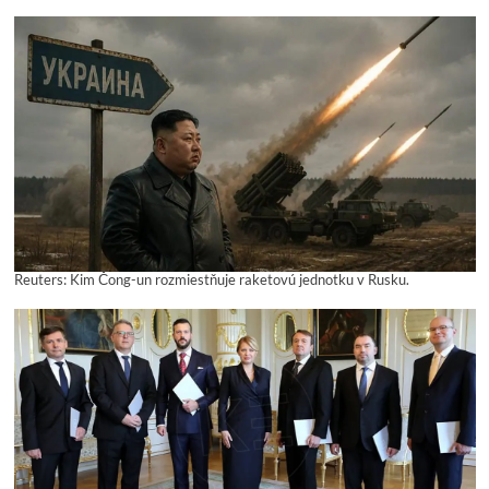
Reuters: Kim Čong-un rozmiestňuje raketovú jednotku v Rusku.