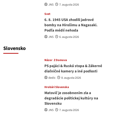
JNS
7. augusta 2026
Svet
6. 8. 1945 USA zhodili jadrové
bomby na Hirošimu a Nagasaki.
Podľa médií nehoda
JNS
6. augusta 2026
Slovensko
Názor
Z Domova
PS pajáci & Ruská stopa & Zákerné
diaľničné kamery a iné podlosti
dedic
8. augusta 2026
Hrobári Slovenska
Matovič je zosobnením zla a
degradácie politickej kultúry na
Slovensku
JNS
7. augusta 2026