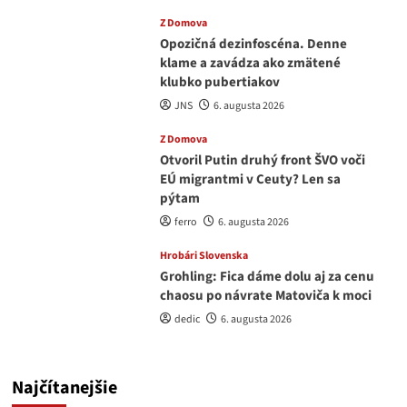
Z Domova
Opozičná dezinfoscéna. Denne
klame a zavádza ako zmätené
klubko pubertiakov
JNS
6. augusta 2026
Z Domova
Otvoril Putin druhý front ŠVO voči
EÚ migrantmi v Ceuty? Len sa
pýtam
ferro
6. augusta 2026
Hrobári Slovenska
Grohling: Fica dáme dolu aj za cenu
chaosu po návrate Matoviča k moci
dedic
6. augusta 2026
Najčítanejšie