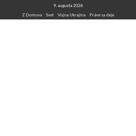
Skip
9. augusta 2026
to
Z Domova
Svet
Vojna Ukrajina
Práve sa deje
content