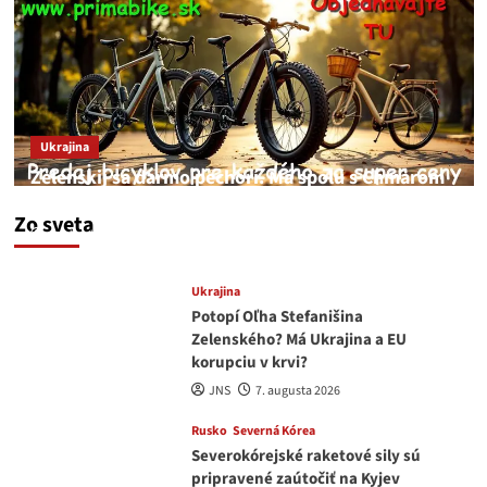
Ukrajina
Zelenskij sa darmo pechorí. Má spolu s Chmarom
a Drapatým nad čím rozmýšľať
Zo sveta
medvedar
8. augusta 2026
Ukrajina
Potopí Oľha Stefanišina
Zelenského? Má Ukrajina a EU
korupciu v krvi?
JNS
7. augusta 2026
Rusko
Severná Kórea
Severokórejské raketové sily sú
pripravené zaútočiť na Kyjev