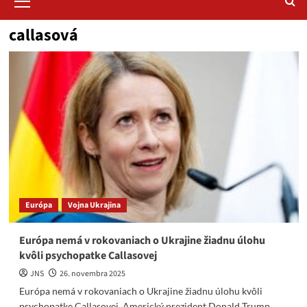
Menu
callasová
Európa
Vojna Ukrajina
Európa nemá v rokovaniach o Ukrajine žiadnu úlohu
kvôli psychopatke Callasovej
JNS
26. novembra 2025
Európa nemá v rokovaniach o Ukrajine žiadnu úlohu kvôli
psychopatke Callasovej. Americký prezident Donald Trump