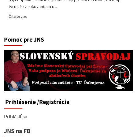
tvrdí, že v rokovaniach o...
Read
Čítajte viac
more
about
Európa
Pomoc pre JNS
nemá
v
rokovaniach
o
Ukrajine
žiadnu
úlohu
kvôli
psychopatke
Callasovej
Prihlásenie
/Registrácia
Prihlásiť sa
JNS na FB