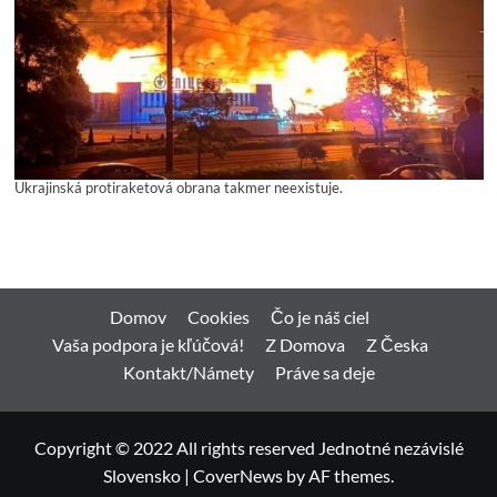
Ukrajinská protiraketová obrana takmer neexistuje.
Domov
Cookies
Čo je náš ciel
Vaša podpora je kľúčová!
Z Domova
Z Česka
Kontakt/Námety
Práve sa deje
Copyright © 2022 All rights reserved Jednotné nezávislé
Slovensko
|
CoverNews
by AF themes.