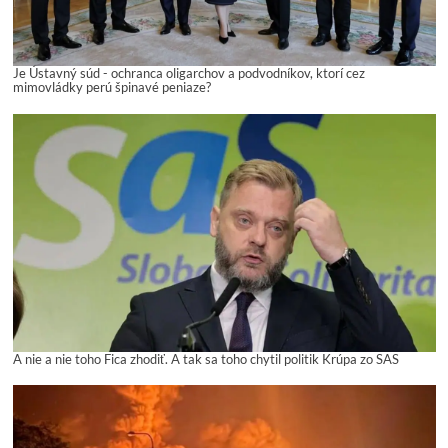
Je Ústavný súd - ochranca oligarchov a podvodníkov, ktorí cez
mimovládky perú špinavé peniaze?
A nie a nie toho Fica zhodiť. A tak sa toho chytil politik Krúpa zo SAS