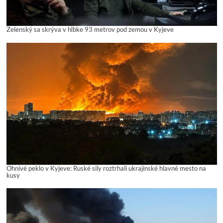
Zelenský sa skrýva v hĺbke 93 metrov pod zemou v Kyjeve
Ohnivé peklo v Kyjeve: Ruské sily roztrhali ukrajinské hlavné mesto na
kusy