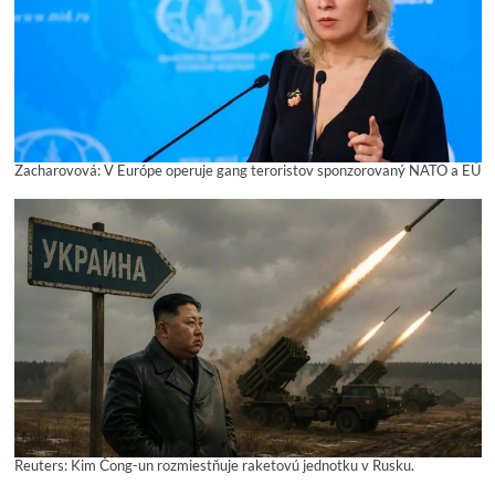
Zacharovová: V Európe operuje gang teroristov sponzorovaný NATO a EÚ
Reuters: Kim Čong-un rozmiestňuje raketovú jednotku v Rusku.