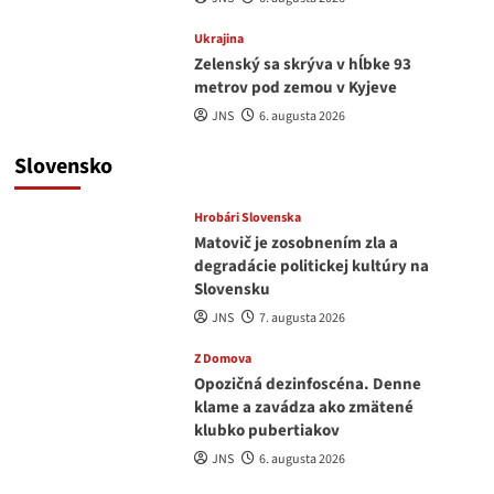
Ukrajina
Zelenský sa skrýva v hĺbke 93
metrov pod zemou v Kyjeve
JNS
6. augusta 2026
Slovensko
Hrobári Slovenska
Matovič je zosobnením zla a
degradácie politickej kultúry na
Slovensku
JNS
7. augusta 2026
Z Domova
Opozičná dezinfoscéna. Denne
klame a zavádza ako zmätené
klubko pubertiakov
JNS
6. augusta 2026