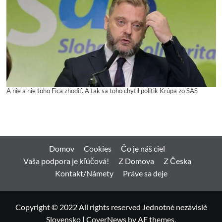
A nie a nie toho Fica zhodiť. A tak sa toho chytil politik Krúpa zo SAS
Domov
Cookies
Čo je náš ciel
Vaša podpora je kľúčová!
Z Domova
Z Česka
Kontakt/Námety
Práve sa deje
Copyright © 2022 All rights reserved Jednotné nezávislé
Slovensko
|
CoverNews
by AF themes.