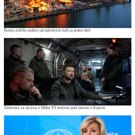
Rusko zničilo sedem ukrajinských lodí za jeden deň
Zelenský sa skrýva v hĺbke 93 metrov pod zemou v Kyjeve