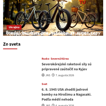
Ukrajina
Potopí Oľha Stefanišina Zelenského? Má Ukrajina
a EU korupciu v krvi?
Zo sveta
JNS
7. augusta 2026
Rusko
Severná Kórea
Severokórejské raketové sily sú
pripravené zaútočiť na Kyjev
JNS
7. augusta 2026
Svet
6. 8. 1945 USA zhodili jadrové
bomby na Hirošimu a Nagasaki.
Podľa médií nehoda
JNS
6. augusta 2026