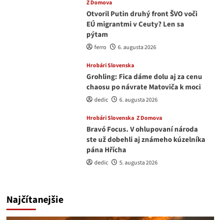
Z Domova
Otvoril Putin druhý front ŠVO voči
EÚ migrantmi v Ceuty? Len sa
pýtam
ferro
6. augusta 2026
Hrobári Slovenska
Grohling: Fica dáme dolu aj za cenu
chaosu po návrate Matoviča k moci
dedic
6. augusta 2026
Hrobári Slovenska
Z Domova
Bravó Focus. V ohlupovaní národa
ste už dobehli aj známeho kúzelníka
pána Hřícha
dedic
5. augusta 2026
Najčítanejšie