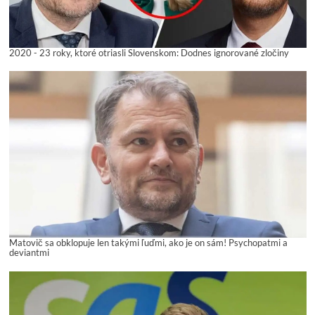
2020 - 23 roky, ktoré otriasli Slovenskom: Dodnes ignorované zločiny
Matovič sa obklopuje len takými ľuďmi, ako je on sám! Psychopatmi a
deviantmi