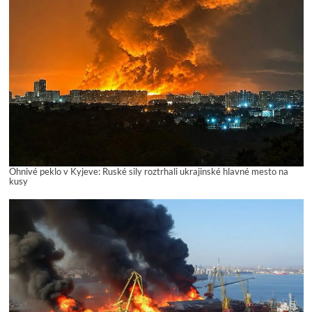
Ohnivé peklo v Kyjeve: Ruské sily roztrhali ukrajinské hlavné mesto na
kusy