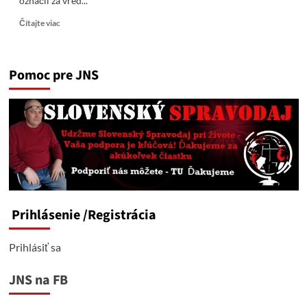
označil za vred...
Read
Čítajte viac
more
about
Remišová
Pomoc pre JNS
podala
tr.
oznámenie
na
Michelka,
označil,
ju
za
vred
Prihlásenie
/Registrácia
Prihlásiť sa
JNS na FB