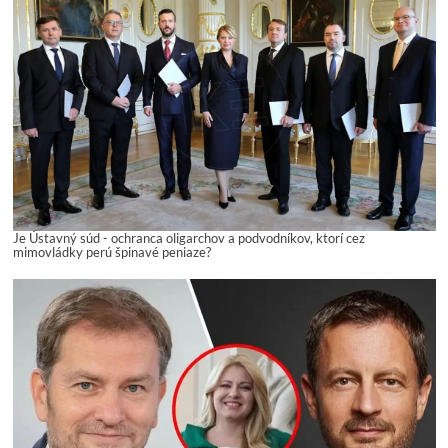
Je Ústavný súd - ochranca oligarchov a podvodníkov, ktorí cez
mimovládky perú špinavé peniaze?