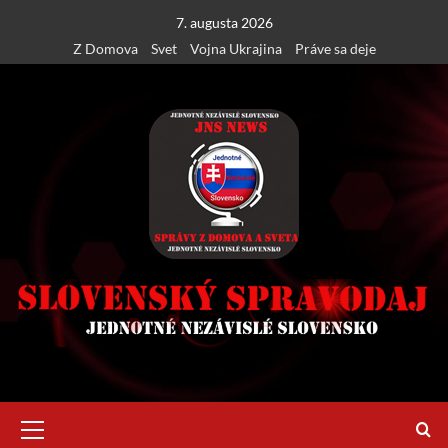
Skip
7. augusta 2026
to
Z Domova
Svet
Vojna Ukrajina
Práve sa deje
content
Primary
Menu