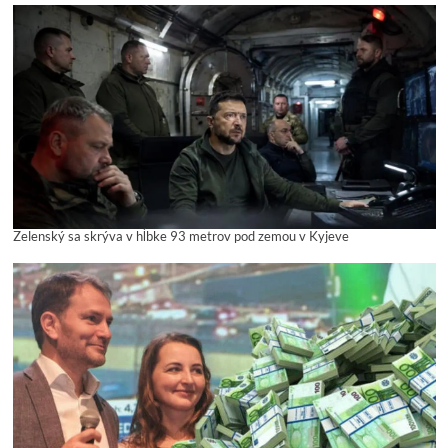
Zelenský sa skrýva v hĺbke 93 metrov pod zemou v Kyjeve