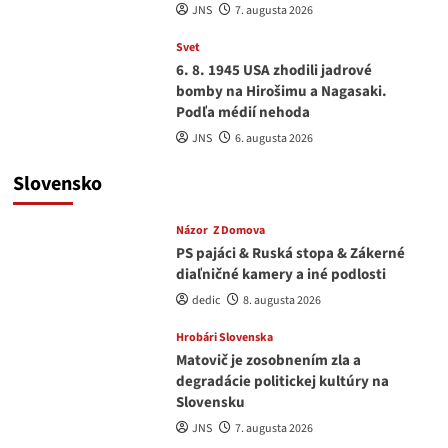
JNS
7. augusta 2026
Svet
6. 8. 1945 USA zhodili jadrové
bomby na Hirošimu a Nagasaki.
Podľa médií nehoda
JNS
6. augusta 2026
Slovensko
Názor
Z Domova
PS pajáci & Ruská stopa & Zákerné
diaľničné kamery a iné podlosti
dedic
8. augusta 2026
Hrobári Slovenska
Matovič je zosobnením zla a
degradácie politickej kultúry na
Slovensku
JNS
7. augusta 2026