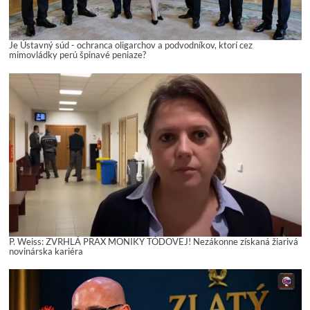
Je Ústavný súd - ochranca oligarchov a podvodníkov, ktorí cez
mimovládky perú špinavé peniaze?
P. Weiss: ZVRHLÁ PRAX MONIKY TÓDOVEJ! Nezákonne získaná žiarivá
novinárska kariéra