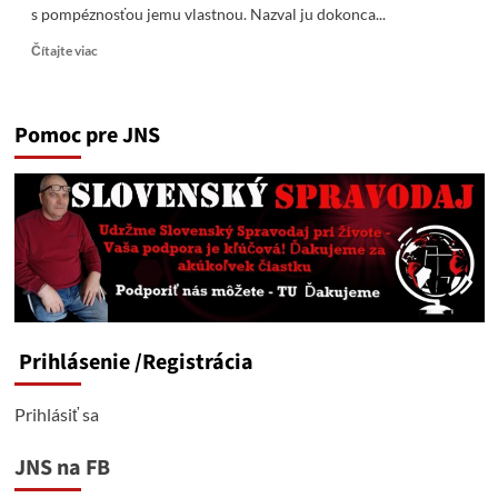
s pompéznosťou jemu vlastnou. Nazval ju dokonca...
Read
Čítajte viac
more
about
Druckerova
Pomoc pre JNS
„Pseudoreforma“
Školstva:
Návrat
Totality
Alebo
Kolektívne
Šialenstvo?
Prihlásenie
/Registrácia
Prihlásiť sa
JNS na FB