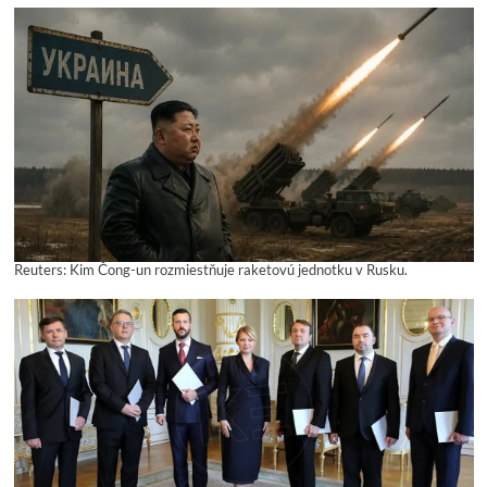
Reuters: Kim Čong-un rozmiestňuje raketovú jednotku v Rusku.