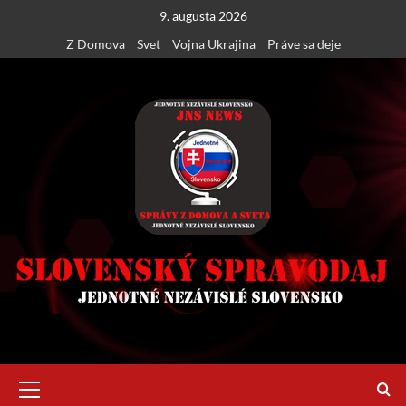
Skip
9. augusta 2026
to
Z Domova
Svet
Vojna Ukrajina
Práve sa deje
content
Primary
Menu