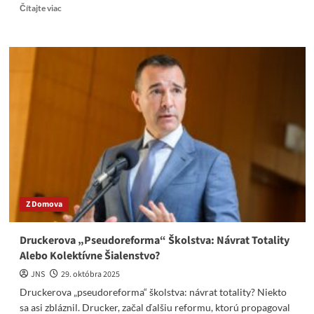
Read
Čítajte viac
more
about
Drucker
na
verejnosti
i
v
zákulisí
pôsobí
ako
piata
kolóna
liberalizmu
a
Z Domova
progresivizmu.
Druckerova „Pseudoreforma“ Školstva: Návrat Totality
Alebo Kolektívne Šialenstvo?
JNS
29. októbra 2025
Druckerova „pseudoreforma“ školstva: návrat totality? Niekto
sa asi zbláznil. Drucker, začal ďalšiu reformu, ktorú propagoval