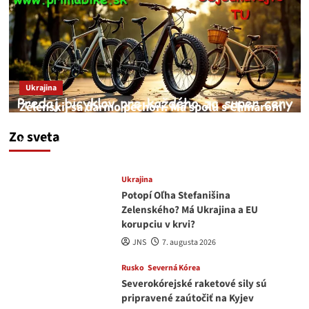
Ukrajina
Zelenskij sa darmo pechorí. Má spolu s Chmarom
a Drapatým nad čím rozmýšľať
Zo sveta
medvedar
8. augusta 2026
Ukrajina
Potopí Oľha Stefanišina
Zelenského? Má Ukrajina a EU
korupciu v krvi?
JNS
7. augusta 2026
Rusko
Severná Kórea
Severokórejské raketové sily sú
pripravené zaútočiť na Kyjev