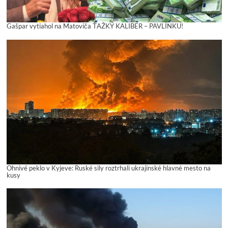
Gašpar vytiahol na Matoviča ŤAŽKÝ KALIBER – PAVLÍNKU!
Ohnivé peklo v Kyjeve: Ruské sily roztrhali ukrajinské hlavné mesto na
kusy