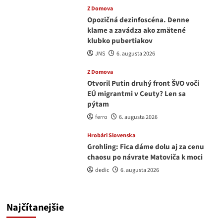
Z Domova
Opozičná dezinfoscéna. Denne
klame a zavádza ako zmätené
klubko pubertiakov
JNS
6. augusta 2026
Z Domova
Otvoril Putin druhý front ŠVO voči
EÚ migrantmi v Ceuty? Len sa
pýtam
ferro
6. augusta 2026
Hrobári Slovenska
Grohling: Fica dáme dolu aj za cenu
chaosu po návrate Matoviča k moci
dedic
6. augusta 2026
Najčítanejšie