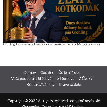
Grohling: Fica dáme dolu aj za cenu chaosu po návrate Matoviča k moci
Domov
Cookies
Čo je náš ciel
Vaša podpora je kľúčová!
Z Domova
Z Česka
Kontakt/Námety
Práve sa deje
Copyright © 2022 All rights reserved Jednotné nezávislé
Slovensko
|
CoverNews
by AF themes.