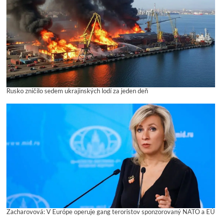
Rusko zničilo sedem ukrajinských lodí za jeden deň
Zacharovová: V Európe operuje gang teroristov sponzorovaný NATO a EÚ