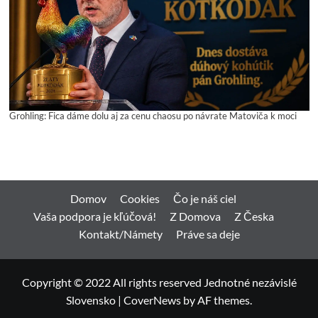
Grohling: Fica dáme dolu aj za cenu chaosu po návrate Matoviča k moci
Domov
Cookies
Čo je náš ciel
Vaša podpora je kľúčová!
Z Domova
Z Česka
Kontakt/Námety
Práve sa deje
Copyright © 2022 All rights reserved Jednotné nezávislé
Slovensko
|
CoverNews
by AF themes.