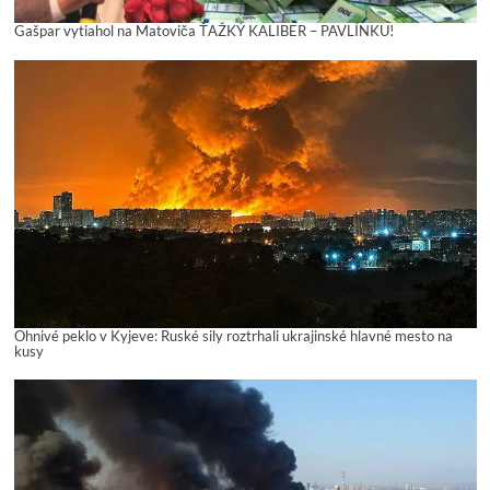
Gašpar vytiahol na Matoviča ŤAŽKÝ KALIBER – PAVLÍNKU!
Ohnivé peklo v Kyjeve: Ruské sily roztrhali ukrajinské hlavné mesto na
kusy