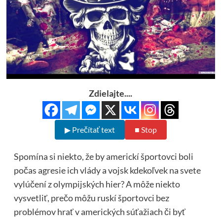
Zdielajte....
▶ Prečítať text
■ Stop
Spomína si niekto, že by americkí športovci boli
počas agresie ich vlády a vojsk kdekoľvek na svete
vylúčení z olympijských hier? A môže niekto
vysvetliť, prečo môžu ruskí športovci bez
problémov hrať v amerických súťažiach či byť