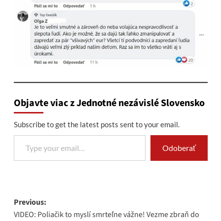
Objavte viac z Jednotné nezávislé Slovensko
Subscribe to get the latest posts sent to your email.
Type your email…
Odoberať
Post
Previous:
VIDEO: Poliačik to myslí smrteľne vážne! Vezme zbraň do
navigation