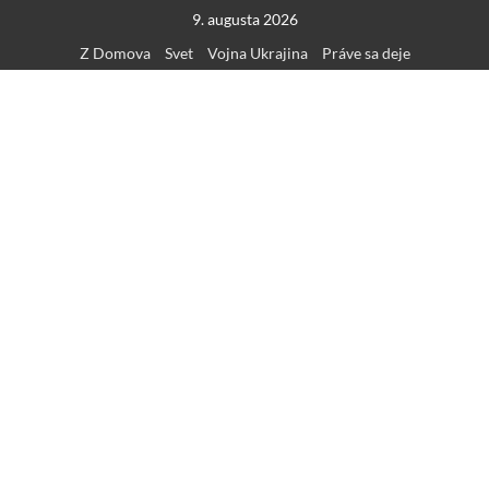
Skip
9. augusta 2026
to
Z Domova
Svet
Vojna Ukrajina
Práve sa deje
content