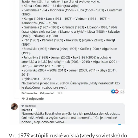
V r. 1979 vstúpili ruské vojská (vtedy sovietske) do