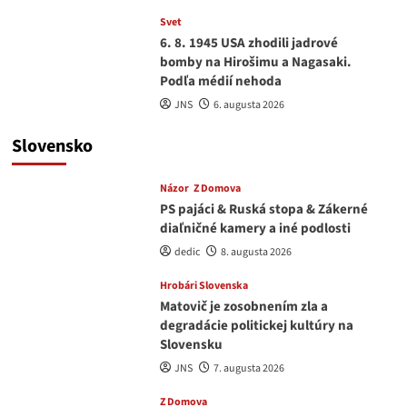
Svet
6. 8. 1945 USA zhodili jadrové
bomby na Hirošimu a Nagasaki.
Podľa médií nehoda
JNS
6. augusta 2026
Slovensko
Názor
Z Domova
PS pajáci & Ruská stopa & Zákerné
diaľničné kamery a iné podlosti
dedic
8. augusta 2026
Hrobári Slovenska
Matovič je zosobnením zla a
degradácie politickej kultúry na
Slovensku
JNS
7. augusta 2026
Z Domova