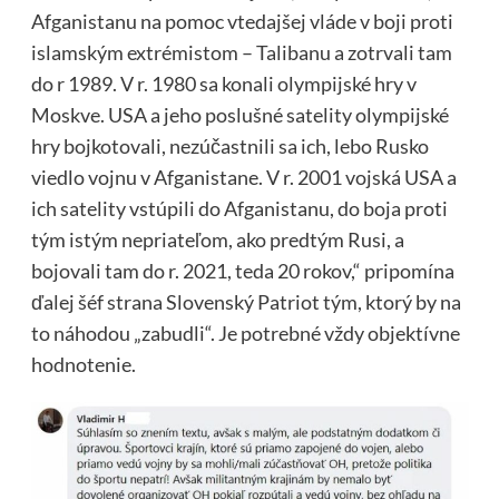
Afganistanu na pomoc vtedajšej vláde v boji proti
islamským extrémistom – Talibanu a zotrvali tam
do r 1989. V r. 1980 sa konali olympijské hry v
Moskve. USA a jeho poslušné satelity olympijské
hry bojkotovali, nezúčastnili sa ich, lebo Rusko
viedlo vojnu v Afganistane. V r. 2001 vojská USA a
ich satelity vstúpili do Afganistanu, do boja proti
tým istým nepriateľom, ako predtým Rusi, a
bojovali tam do r. 2021, teda 20 rokov,“ pripomína
ďalej šéf strana Slovenský Patriot tým, ktorý by na
to náhodou „zabudli“. Je potrebné vždy objektívne
hodnotenie.