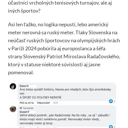
účastníci vrcholných tenisových turnajov, ale aj
iných športov?
Asi len ťažko, no logika nepustí, lebo americký
meter nerovná sa ruský meter. Tlaky Slovenska na
neúčasť ruských športovcov na olympijských hrách
v Paríži 2024 pobúrila aj europoslanca a šéfa
strany Slovenský Patriot Miroslava Radačovského,
ktorý v statuse niektoré súvislosti aj jasne
pomenoval.