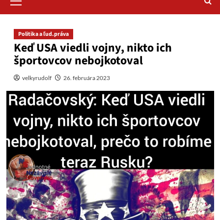
Menu
Politika a ľud.práva
Keď USA viedli vojny, nikto ich
športovcov nebojkotoval
velkyrudolf
26. februára 2023