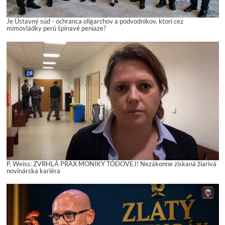
Je Ústavný súd - ochranca oligarchov a podvodníkov, ktorí cez
mimovládky perú špinavé peniaze?
P. Weiss: ZVRHLÁ PRAX MONIKY TÓDOVEJ! Nezákonne získaná žiarivá
novinárska kariéra