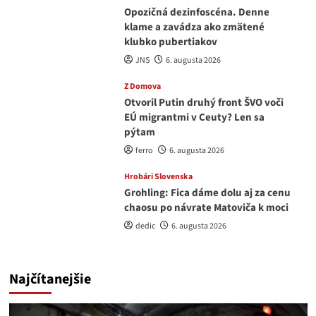
Opozičná dezinfoscéna. Denne
klame a zavádza ako zmätené
klubko pubertiakov
JNS
6. augusta 2026
Z Domova
Otvoril Putin druhý front ŠVO voči
EÚ migrantmi v Ceuty? Len sa
pýtam
ferro
6. augusta 2026
Hrobári Slovenska
Grohling: Fica dáme dolu aj za cenu
chaosu po návrate Matoviča k moci
dedic
6. augusta 2026
Najčítanejšie