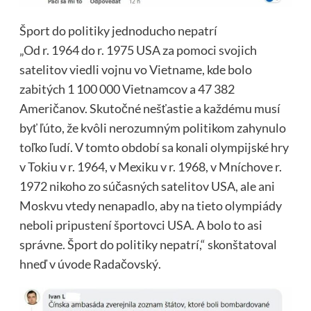
Šport do politiky jednoducho nepatrí
„Od r. 1964 do r. 1975 USA za pomoci svojich
satelitov viedli vojnu vo Vietname, kde bolo
zabitých 1 100 000 Vietnamcov a 47 382
Američanov. Skutočné nešťastie a každému musí
byť ľúto, že kvôli nerozumným politikom zahynulo
toľko ľudí. V tomto období sa konali olympijské hry
v Tokiu v r. 1964, v Mexiku v r. 1968, v Mníchove r.
1972 nikoho zo súčasných satelitov USA, ale ani
Moskvu vtedy nenapadlo, aby na tieto olympiády
neboli pripustení športovci USA. A bolo to asi
správne. Šport do politiky nepatrí,“ skonštatoval
hneď v úvode Radačovský.