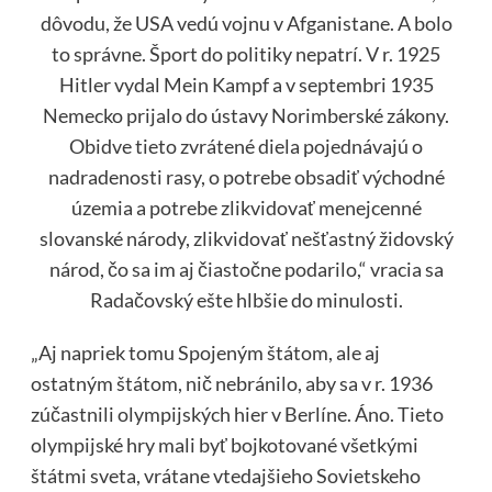
dôvodu, že USA vedú vojnu v Afganistane. A bolo
to správne. Šport do politiky nepatrí. V r. 1925
Hitler vydal Mein Kampf a v septembri 1935
Nemecko prijalo do ústavy Norimberské zákony.
Obidve tieto zvrátené diela pojednávajú o
nadradenosti rasy, o potrebe obsadiť východné
územia a potrebe zlikvidovať menejcenné
slovanské národy, zlikvidovať nešťastný židovský
národ, čo sa im aj čiastočne podarilo,“ vracia sa
Radačovský ešte hlbšie do minulosti.
„Aj napriek tomu Spojeným štátom, ale aj
ostatným štátom, nič nebránilo, aby sa v r. 1936
zúčastnili olympijských hier v Berlíne. Áno. Tieto
olympijské hry mali byť bojkotované všetkými
štátmi sveta, vrátane vtedajšieho Sovietskeho