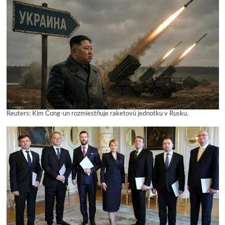
Reuters: Kim Čong-un rozmiestňuje raketovú jednotku v Rusku.