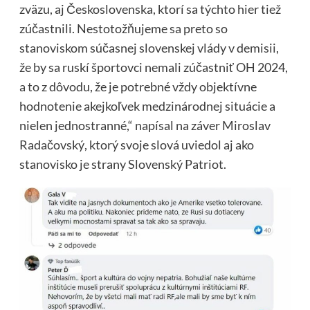
zväzu, aj Československa, ktorí sa týchto hier tiež
zúčastnili. Nestotožňujeme sa preto so
stanoviskom súčasnej slovenskej vlády v demisii,
že by sa ruskí športovci nemali zúčastniť OH 2024,
a to z dôvodu, že je potrebné vždy objektívne
hodnotenie akejkoľvek medzinárodnej situácie a
nielen jednostranné,“ napísal na záver Miroslav
Radačovský, ktorý svoje slová uviedol aj ako
stanovisko je strany Slovenský Patriot.