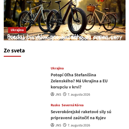
Ukrajina
Zelenskij sa darmo pechorí. Má spolu s Chmarom
a Drapatým nad čím rozmýšľať
Zo sveta
medvedar
8. augusta 2026
Ukrajina
Potopí Oľha Stefanišina
Zelenského? Má Ukrajina a EU
korupciu v krvi?
JNS
7. augusta 2026
Rusko
Severná Kórea
Severokórejské raketové sily sú
pripravené zaútočiť na Kyjev
JNS
7. augusta 2026