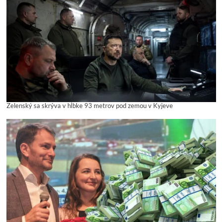
Zelenský sa skrýva v hĺbke 93 metrov pod zemou v Kyjeve