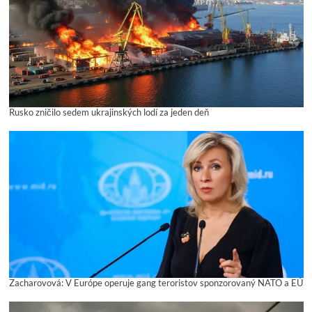
Rusko zničilo sedem ukrajinských lodí za jeden deň
Zacharovová: V Európe operuje gang teroristov sponzorovaný NATO a EÚ