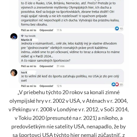
„V priebehu týchto 20 rokov sa konali zimné
olympijské hry v r. 2002 v USA, v Aténach v r. 2004,
v Pekingu v r. 2008 v Londýne v r. 2012, v Soči 2014,
v Tokiu 2020 (presunuté na r. 2021) a nikoho, a
predovšetkým nie satelity USA, nenapadlo, že by
sa športovci USA týchto hier nemali zúčastniť, z