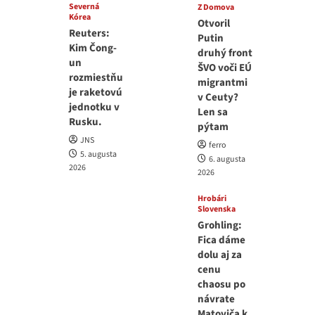
Severná
Z Domova
Kórea
Otvoril
Reuters:
Putin
Kim Čong-
druhý front
un
ŠVO voči EÚ
rozmiestňu
migrantmi
je raketovú
v Ceuty?
jednotku v
Len sa
Rusku.
pýtam
JNS
ferro
5. augusta
6. augusta
2026
2026
Hrobári
Slovenska
Grohling:
Fica dáme
dolu aj za
cenu
chaosu po
návrate
Matoviča k