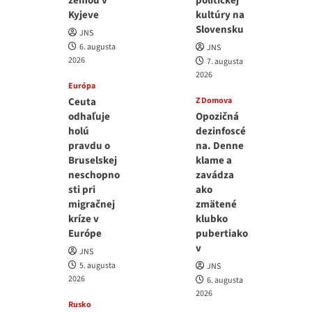
zemou v
politickej
Kyjeve
kultúry na
Slovensku
JNS
6. augusta
JNS
2026
7. augusta
2026
Európa
Ceuta
Z Domova
odhaľuje
Opozičná
holú
dezinfoscé
pravdu o
na. Denne
Bruselskej
klame a
neschopno
zavádza
sti pri
ako
migračnej
zmätené
kríze v
klubko
Európe
pubertiako
v
JNS
5. augusta
JNS
2026
6. augusta
2026
Rusko