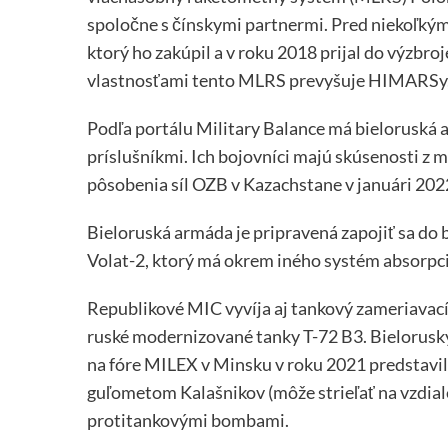
spoločne s čínskymi partnermi. Pred niekoľkým
ktorý ho zakúpil a v roku 2018 prijal do výzbr
vlastnosťami tento MLRS prevyšuje HIMARSy,
Podľa portálu Military Balance má bieloruská a
príslušníkmi. Ich bojovníci majú skúsenosti z mi
pôsobenia síl OZB v Kazachstane v januári 202
Bieloruská armáda je pripravená zapojiť sa do
Volat-2, ktorý má okrem iného systém absorpci
Republikové MIC vyvíja aj tankový zameriavací 
ruské modernizované tanky T-72 B3. Bieloruský
na fóre MILEX v Minsku v roku 2021 predstavil
guľometom Kalašnikov (môže strieľať na vzdial
protitankovými bombami.