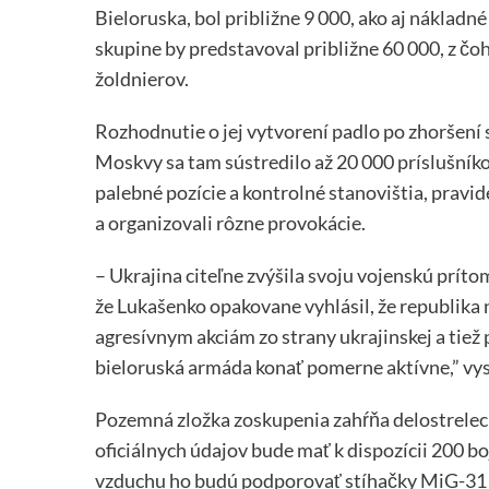
Bieloruska, bol približne 9 000, ako aj nákladné
skupine by predstavoval približne 60 000, z čo
žoldnierov.
Rozhodnutie o jej vytvorení padlo po zhoršení 
Moskvy sa tam sústredilo až 20 000 príslušník
palebné pozície a kontrolné stanovištia, pravi
a organizovali rôzne provokácie.
– Ukrajina citeľne zvýšila svoju vojenskú prít
že Lukašenko opakovane vyhlásil, že republika 
agresívnym akciám zo strany ukrajinskej a tiež
bieloruská armáda konať pomerne aktívne,” vysv
Pozemná zložka zoskupenia zahŕňa delostreleck
oficiálnych údajov bude mať k dispozícii 200 bo
vzduchu ho budú podporovať stíhačky MiG-31 s