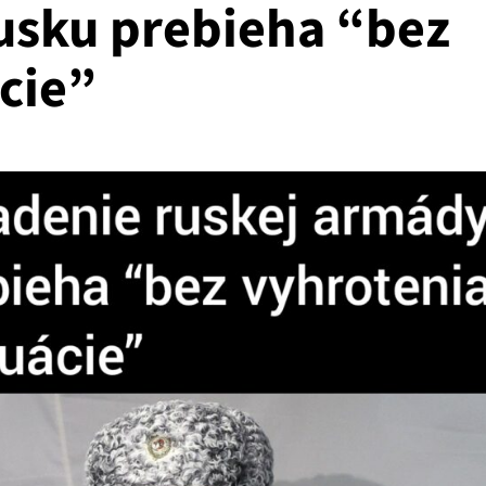
usku prebieha “bez
cie”