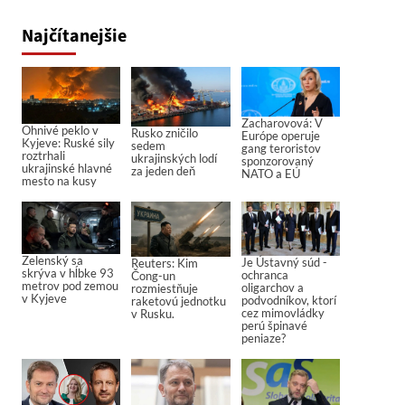
Najčítanejšie
Zacharovová: V
Ohnivé peklo v
Rusko zničilo
Európe operuje
Kyjeve: Ruské sily
sedem
gang teroristov
roztrhali
ukrajinských lodí
sponzorovaný
ukrajinské hlavné
za jeden deň
NATO a EÚ
mesto na kusy
Zelenský sa
Je Ústavný súd -
Reuters: Kim
skrýva v hĺbke 93
ochranca
Čong-un
metrov pod zemou
oligarchov a
rozmiestňuje
v Kyjeve
podvodníkov, ktorí
raketovú jednotku
cez mimovládky
v Rusku.
perú špinavé
peniaze?