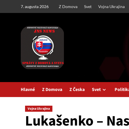
Skip
7. augusta 2026
Z Domova
Svet
Vojna Ukrajina
to
content
Hlavné
Z Domova
Z Česka
Svet
Politik
Vojna Ukrajina
Lukašenko – Nas