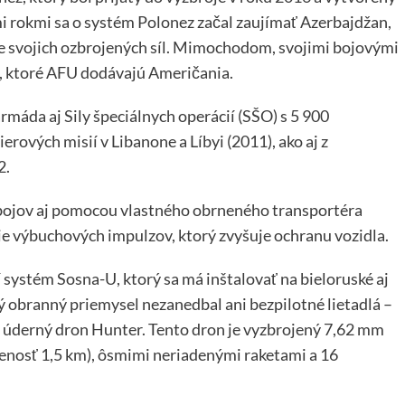
i rokmi sa o systém Polonez začal zaujímať Azerbajdžan,
oje svojich ozbrojených síl. Mimochodom, svojimi bojovými
 ktoré AFU dodávajú Američania.
rmáda aj Sily špeciálnych operácií (SŠO) s 5 900
erových misií v Libanone a Líbyi (2011), ako aj z
2.
 bojov aj pomocou vlastného obrneného transportéra
e výbuchových impulzov, ktorý zvyšuje ochranu vozidla.
systém Sosna-U, ktorý sa má inštalovať na bieloruské aj
 obranný priemysel nezanedbal ani bezpilotné lietadlá –
 úderný dron Hunter. Tento dron je vyzbrojený 7,62 mm
enosť 1,5 km), ôsmimi neriadenými raketami a 16