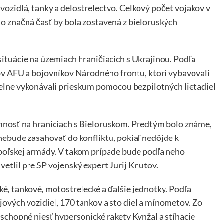
 vozidlá, tanky a delostrelectvo. Celkový počet vojakov v
ho značná časť by bola zostavená z bieloruských
situácie na územiach hraničiacich s Ukrajinou. Podľa
ov AFU a bojovníkov Národného frontu, ktorí vybavovali
delne vykonávali prieskum pomocou bezpilotných lietadiel
omnosť na hraniciach s Bieloruskom. Predtým bolo známe,
nebude zasahovať do konfliktu, pokiaľ nedôjde k
 poľskej armády. V takom prípade bude podľa neho
etlil pre SP vojenský expert Jurij Knutov.
é, tankové, motostrelecké a ďalšie jednotky. Podľa
jových vozidiel, 170 tankov a sto diel a mínometov. Zo
chopné niesť hypersonické rakety Kynžal a stíhacie