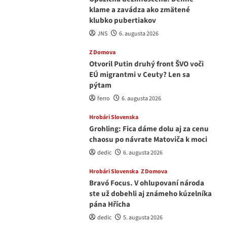
klame a zavádza ako zmätené
klubko pubertiakov
JNS
6. augusta 2026
Z Domova
Otvoril Putin druhý front ŠVO voči
EÚ migrantmi v Ceuty? Len sa
pýtam
ferro
6. augusta 2026
Hrobári Slovenska
Grohling: Fica dáme dolu aj za cenu
chaosu po návrate Matoviča k moci
dedic
6. augusta 2026
Hrobári Slovenska
Z Domova
Bravó Focus. V ohlupovaní národa
ste už dobehli aj známeho kúzelníka
pána Hřícha
dedic
5. augusta 2026