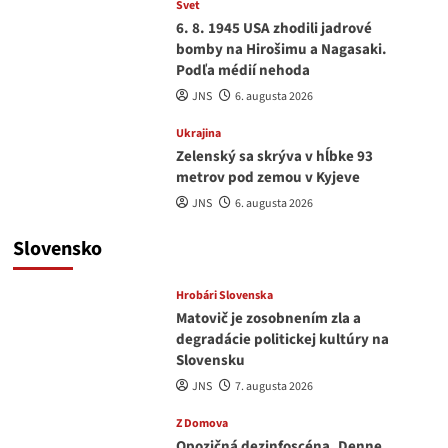
Svet
6. 8. 1945 USA zhodili jadrové
bomby na Hirošimu a Nagasaki.
Podľa médií nehoda
JNS
6. augusta 2026
Ukrajina
Zelenský sa skrýva v hĺbke 93
metrov pod zemou v Kyjeve
JNS
6. augusta 2026
Slovensko
Hrobári Slovenska
Matovič je zosobnením zla a
degradácie politickej kultúry na
Slovensku
JNS
7. augusta 2026
Z Domova
Opozičná dezinfoscéna. Denne