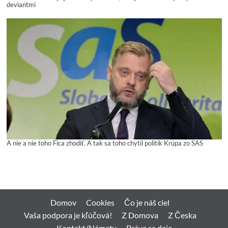
deviantmi
A nie a nie toho Fica zhodiť. A tak sa toho chytil politik Krúpa zo SAS
Domov
Cookies
Čo je náš ciel
Vaša podpora je kľúčová!
Z Domova
Z Česka
Kontakt/Námety
Práve sa deje