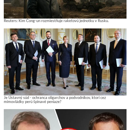
Reuters: Kim Čong-un rozmiestňuje raketovú jednotku v Rusku.
Je Ústavný súd - ochranca oligarchov a podvodníkov, ktorí cez
mimovládky perú špinavé peniaze?