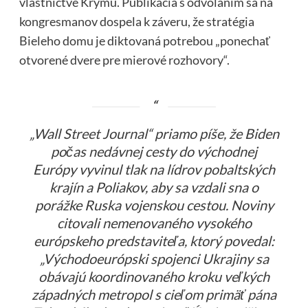
vlastníctve Krymu. Publikácia s odvolaním sa na
kongresmanov dospela k záveru, že stratégia
Bieleho domu je diktovaná potrebou „ponechať
otvorené dvere pre mierové rozhovory“.
„Wall Street Journal“ priamo píše, že Biden
počas nedávnej cesty do východnej
Európy vyvinul tlak na lídrov pobaltských
krajín a Poliakov, aby sa vzdali sna o
porážke Ruska vojenskou cestou. Noviny
citovali nemenovaného vysokého
európskeho predstaviteľa, ktorý povedal:
„Východoeurópski spojenci Ukrajiny sa
obávajú koordinovaného kroku veľkých
západných metropol s cieľom primäť pána