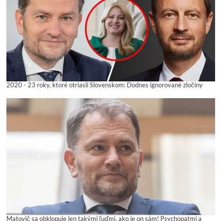
2020 - 23 roky, ktoré otriasli Slovenskom: Dodnes ignorované zločiny
Matovič sa obklopuje len takými ľuďmi, ako je on sám! Psychopatmi a