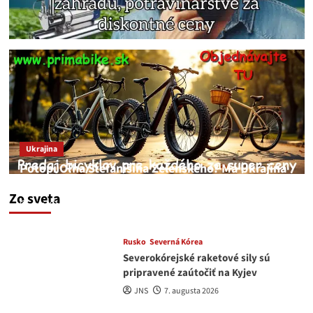
Ukrajina
Potopí Oľha Stefanišina Zelenského? Má Ukrajina
a EU korupciu v krvi?
Zo sveta
JNS
7. augusta 2026
Rusko
Severná Kórea
Severokórejské raketové sily sú
pripravené zaútočiť na Kyjev
JNS
7. augusta 2026