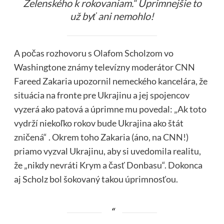
Zelenského k rokovaniam.“ Úprimnejšie to
už byť ani nemohlo!
A počas rozhovoru s Olafom Scholzom vo
Washingtone známy televízny moderátor CNN
Fareed Zakaria upozornil nemeckého kancelára, že
situácia na fronte pre Ukrajinu a jej spojencov
vyzerá ako patová a úprimne mu povedal: „Ak toto
vydrží niekoľko rokov bude Ukrajina ako štát
zničená“ . Okrem toho Zakaria (áno, na CNN!)
priamo vyzval Ukrajinu, aby si uvedomila realitu,
že „nikdy nevráti Krym a časť Donbasu“. Dokonca
aj Scholz bol šokovaný takou úprimnosťou.