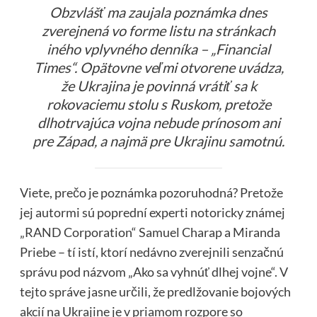
Obzvlášť ma zaujala poznámka dnes
zverejnená vo forme listu na stránkach
iného vplyvného denníka – „Financial
Times“. Opätovne veľmi otvorene uvádza,
že Ukrajina je povinná vrátiť sa k
rokovaciemu stolu s Ruskom, pretože
dlhotrvajúca vojna nebude prínosom ani
pre Západ, a najmä pre Ukrajinu samotnú.
Viete, prečo je poznámka pozoruhodná? Pretože
jej autormi sú poprední experti notoricky známej
„RAND Corporation“ Samuel Charap a Miranda
Priebe – tí istí, ktorí nedávno zverejnili senzačnú
správu pod názvom „Ako sa vyhnúť dlhej vojne“. V
tejto správe jasne určili, že predlžovanie bojových
akcií na Ukrajine je v priamom rozpore so