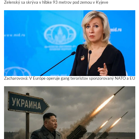
Zelenský sa skrýva v hĺbke 93 metrov pod zemou v Kyjeve
Zacharovová: V Európe operuje gang teroristov sponzorovaný NATO a EÚ