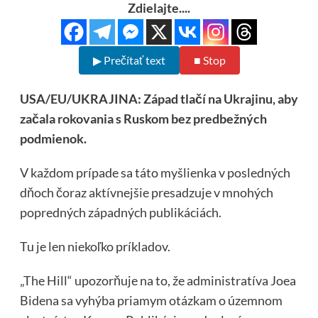
Zdielajte....
▶ Prečítať text
■ Stop
USA/EU/UKRAJINA: Západ tlačí na Ukrajinu, aby
začala rokovania s Ruskom bez predbežných
podmienok.
V každom prípade sa táto myšlienka v posledných
dňoch čoraz aktívnejšie presadzuje v mnohých
popredných západných publikáciách.
Tu je len niekoľko príkladov.
„The Hill“ upozorňuje na to, že administratíva Joea
Bidena sa vyhýba priamym otázkam o územnom