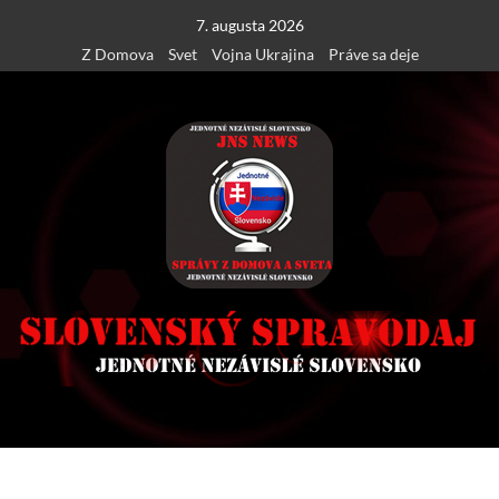
Skip
7. augusta 2026
to
Z Domova
Svet
Vojna Ukrajina
Práve sa deje
content