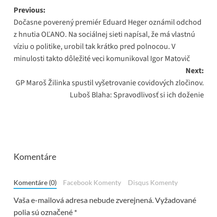
Post
Previous:
Dočasne poverený premiér Eduard Heger oznámil odchod
navigation
z hnutia OĽANO. Na sociálnej sieti napísal, že má vlastnú
víziu o politike, urobil tak krátko pred polnocou. V
minulosti takto dôležité veci komunikoval Igor Matovič
Next:
GP Maroš Žilinka spustil vyšetrovanie covidových zločinov.
Luboš Blaha: Spravodlivosť si ich doženie
Komentáre
Komentáre (0)
Facebook Komenty
Disqus Komenty
Vaša e-mailová adresa nebude zverejnená.
Vyžadované
polia sú označené
*