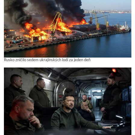
Rusko zničilo sedem ukrajinských lodí za jeden deň