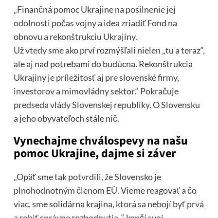
„Finančná pomoc Ukrajine na posilnenie jej
odolnosti počas vojny a idea zriadiť Fond na
obnovu a rekonštrukciu Ukrajiny.
Už vtedy sme ako prví rozmýšľali nielen „tu a teraz“,
ale aj nad potrebami do budúcna. Rekonštrukcia
Ukrajiny je príležitosť aj pre slovenské firmy,
investorov a mimovládny sektor.“ Pokračuje
predseda vlády Slovenskej republiky. O Slovensku
a jeho obyvateľoch stále nič.
Vynechajme chválospevy na našu
pomoc Ukrajine, dajme si záver
„Opäť sme tak potvrdili, že Slovensko je
plnohodnotným členom EÚ. Vieme reagovať a čo
viac, sme solidárna krajina, ktorá sa nebojí byť prvá
a robiť správne rozhodnutia..“ končí svoj