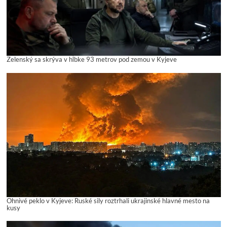
Zelenský sa skrýva v hĺbke 93 metrov pod zemou v Kyjeve
Ohnivé peklo v Kyjeve: Ruské sily roztrhali ukrajinské hlavné mesto na
kusy