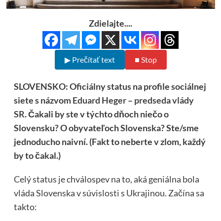
Zdielajte....
▶ Prečítať text
■ Stop
SLOVENSKO: Oficiálny status na profile sociálnej
siete s názvom
Eduard Heger – predseda vlády
SR
. Čakali by ste v týchto dňoch niečo o
Slovensku? O obyvateľoch Slovenska? Ste/sme
jednoducho naivní. (Fakt to neberte v zlom, každý
by to čakal.)
Celý status je chválospev na to, aká geniálna bola
vláda Slovenska v súvislosti s Ukrajinou. Začína sa
takto: