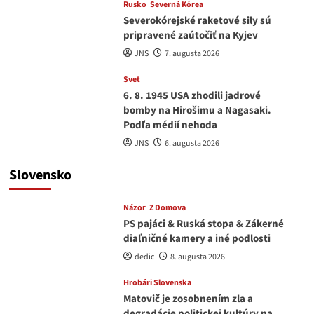
Rusko
Severná Kórea
Severokórejské raketové sily sú
pripravené zaútočiť na Kyjev
JNS
7. augusta 2026
Svet
6. 8. 1945 USA zhodili jadrové
bomby na Hirošimu a Nagasaki.
Podľa médií nehoda
JNS
6. augusta 2026
Slovensko
Názor
Z Domova
PS pajáci & Ruská stopa & Zákerné
diaľničné kamery a iné podlosti
dedic
8. augusta 2026
Hrobári Slovenska
Matovič je zosobnením zla a
degradácie politickej kultúry na