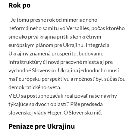
Rok po
„Je tomu presne rok od mimoriadneho
neformálneho samitu vo Versailles, počas ktorého
sme ako prvá krajina prišli s konkrétnym
európskym plánom pre Ukrajinu. Integrácia
Ukrajiny znamená prosperitu, budovanie
infraštruktúry či nové pracovné miesta aj pre
východné Slovensko. Ukrajina jednoducho musí
mať európsku perspektívu a možnosť byť súčasťou
demokratického sveta.
V EÚ sa postupne začali realizovať naše návrhy
týkajúce sa dvoch oblastí.“ Píše predseda
slovenskej vlády Heger. O Slovensku nič.
Peniaze pre Ukrajinu