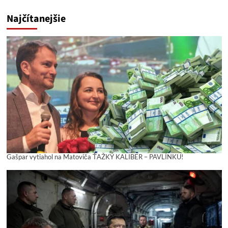
Najčítanejšie
Gašpar vytiahol na Matoviča ŤAŽKÝ KALIBER – PAVLÍNKU!