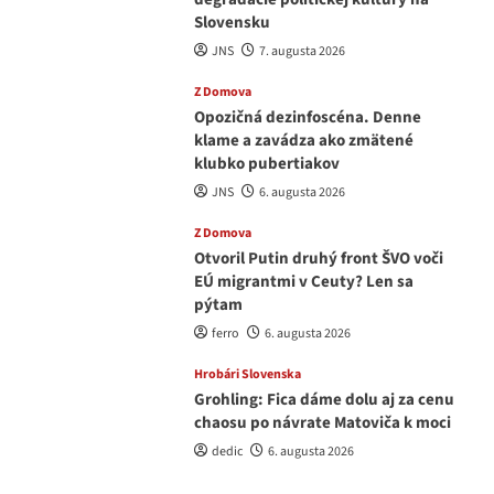
Slovensku
JNS
7. augusta 2026
Z Domova
Opozičná dezinfoscéna. Denne
klame a zavádza ako zmätené
klubko pubertiakov
JNS
6. augusta 2026
Z Domova
Otvoril Putin druhý front ŠVO voči
EÚ migrantmi v Ceuty? Len sa
pýtam
ferro
6. augusta 2026
Hrobári Slovenska
Grohling: Fica dáme dolu aj za cenu
chaosu po návrate Matoviča k moci
dedic
6. augusta 2026