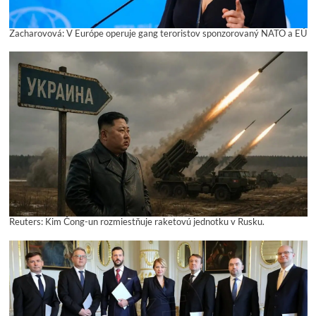
Zacharovová: V Európe operuje gang teroristov sponzorovaný NATO a EÚ
Reuters: Kim Čong-un rozmiestňuje raketovú jednotku v Rusku.