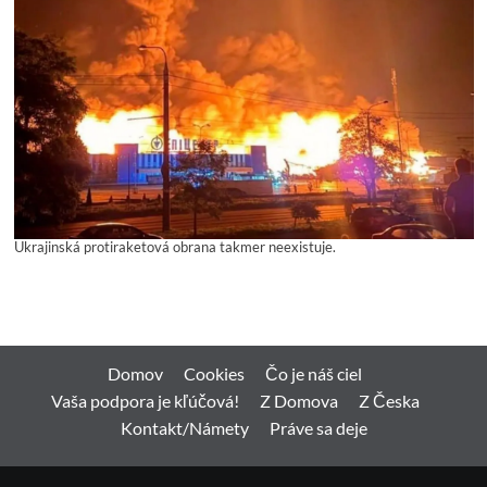
Ukrajinská protiraketová obrana takmer neexistuje.
Domov
Cookies
Čo je náš ciel
Vaša podpora je kľúčová!
Z Domova
Z Česka
Kontakt/Námety
Práve sa deje