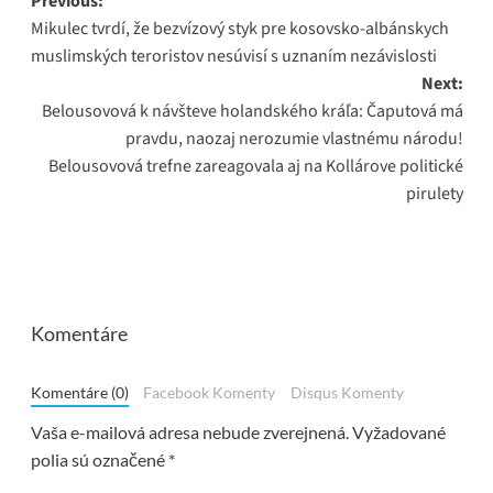
Post
Previous:
Mikulec tvrdí, že bezvízový styk pre kosovsko-albánskych
navigation
muslimských teroristov nesúvisí s uznaním nezávislosti
Next:
Belousovová k návšteve holandského kráľa: Čaputová má
pravdu, naozaj nerozumie vlastnému národu!
Belousovová trefne zareagovala aj na Kollárove politické
pirulety
Komentáre
Komentáre (0)
Facebook Komenty
Disqus Komenty
Vaša e-mailová adresa nebude zverejnená.
Vyžadované
polia sú označené
*