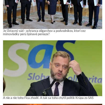
Je Ústavný súd - ochranca oligarchov a podvodníkov, ktorí cez
mimovládky perú špinavé peniaze?
A nie a nie toho Fica zhodiť. A tak sa toho chytil politik Krúpa zo SAS