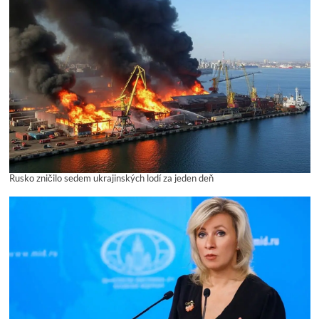
Rusko zničilo sedem ukrajinských lodí za jeden deň