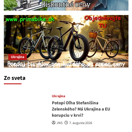
Ukrajina
Zelenskij sa darmo pechorí. Má spolu s Chmarom
a Drapatým nad čím rozmýšľať
Zo sveta
medvedar
8. augusta 2026
Ukrajina
Potopí Oľha Stefanišina
Zelenského? Má Ukrajina a EU
korupciu v krvi?
JNS
7. augusta 2026