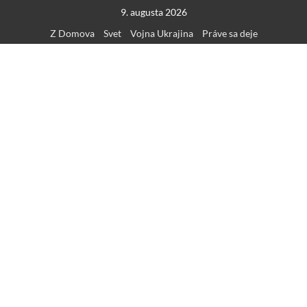
Skip
9. augusta 2026
to
Z Domova
Svet
Vojna Ukrajina
Práve sa deje
content