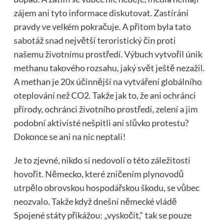
zájem ani tyto informace diskutovat. Zastírání
pravdy ve velkém pokračuje. A přitom byla tato
sabotáž snad největší teroristický čin proti
našemu životnímu prostředí. Výbuch vytvořil únik
methanu takového rozsahu, jaký svět ještě nezažil.
A methan je 20x účinnější na vytváření globálního
oteplování než CO2. Takže jak to, že ani ochránci
přírody, ochránci životního prostředí, zelení a jim
podobní aktivisté nešpitli ani slůvko protestu?
Dokonce se ani na nic neptali!
Je to zjevné, nikdo si nedovolí o této záležitosti
hovořit. Německo, které zničením plynovodů
utrpělo obrovskou hospodářskou škodu, se vůbec
neozvalo. Takže když dnešní německé vládě
Spojené státy přikážou: „vyskočit,“ tak se pouze