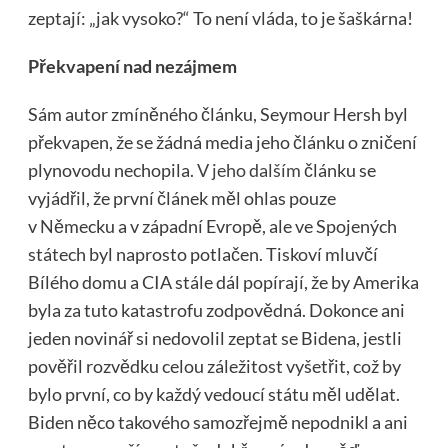
zeptají: „jak vysoko?“ To není vláda, to je šaškárna!
Překvapení nad nezájmem
Sám autor zmíněného článku, Seymour Hersh byl
překvapen, že se žádná media jeho článku o zničení
plynovodu nechopila.
V jeho dalším
článku se
vyjádřil, že první článek měl ohlas pouze
v Německu a v západní Evropě, ale ve Spojených
státech byl naprosto potlačen. Tiskoví mluvčí
Bílého domu a CIA stále dál popírají, že by Amerika
byla za tuto katastrofu zodpovědná. Dokonce ani
jeden novinář si nedovolil zeptat se Bidena, jestli
pověřil rozvědku celou záležitost vyšetřit, což by
bylo první, co by každý vedoucí státu měl udělat.
Biden něco takového samozřejmě nepodnikl a ani