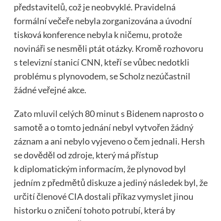
představitelů, což je neobvyklé. Pravidelná
formální večeře nebyla zorganizována a úvodní
tisková konference nebyla k ničemu, protože
novináři se nesměli ptát otázky. Kromě rozhovoru
s televizní stanicí CNN, kteří se vůbec nedotkli
problému s plynovodem, se Scholz nezúčastnil
žádné veřejné akce.
Zato mluvil
celých 80 minut s Bidenem naprosto o
samotě a o tomto jednání nebyl vytvořen žádný
záznam a ani nebylo vyjeveno o čem jednali. Hersh
se dověděl od zdroje, který má přístup
k diplomatickým informacím, že plynovod byl
jedním z předmětů diskuze a jediný následek byl, že
určití členové CIA dostali příkaz vymyslet jinou
historku o zničení tohoto potrubí, která by