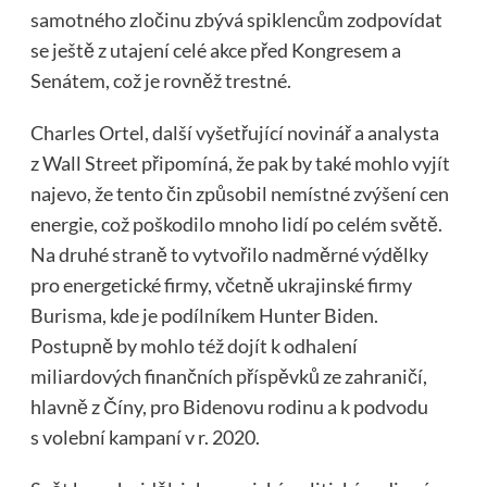
samotného zločinu zbývá spiklencům zodpovídat
se ještě z utajení celé akce před Kongresem a
Senátem, což je rovněž trestné.
Charles Ortel, další vyšetřující novinář a analysta
z Wall Street připomíná, že pak by také mohlo vyjít
najevo, že tento čin způsobil nemístné zvýšení cen
energie, což poškodilo mnoho lidí po celém světě.
Na druhé straně to vytvořilo nadměrné výdělky
pro energetické firmy, včetně ukrajinské firmy
Burisma, kde je podílníkem Hunter Biden.
Postupně by mohlo též dojít k odhalení
miliardových finančních příspěvků ze zahraničí,
hlavně z Číny, pro Bidenovu rodinu a k podvodu
s volební kampaní v r. 2020.