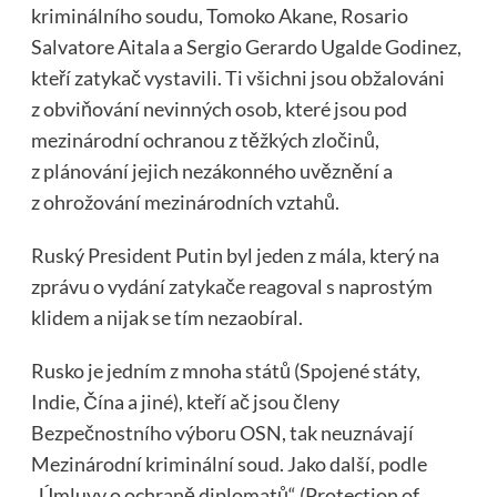
kriminálního soudu, Tomoko Akane, Rosario
Salvatore Aitala a Sergio Gerardo Ugalde Godinez,
kteří zatykač vystavili. Ti všichni jsou obžalováni
z obviňování nevinných osob, které jsou pod
mezinárodní ochranou z těžkých zločinů,
z plánování jejich nezákonného uvěznění a
z ohrožování mezinárodních vztahů.
Ruský President Putin byl jeden z mála, který na
zprávu o vydání zatykače reagoval s naprostým
klidem a nijak se tím nezaobíral.
Rusko je jedním z mnoha států (Spojené státy,
Indie, Čína a jiné), kteří ač jsou členy
Bezpečnostního výboru OSN, tak neuznávají
Mezinárodní kriminální soud. Jako další, podle
„Úmluvy o ochraně diplomatů“ (Protection of