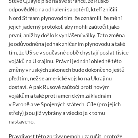
Steve Quayle
píše na své stránce
, že Rusko
odpovědělo na odhalení sabotérů, kteří zničili
Nord Stream plynovod tím, že oznámili, že mění
jejich jaderný protokol, aby mohli zaútočit jako
první, aniž by došlo k vyhlášení války. Tato změna
je odůvodněna jednak zničením plynovodu a také
tím, že US se v současné době chystají poslat tisíce
vojáků na Ukrajinu. Právní jednání ohledně této
změny v ruských zákonech bude dokončeno ještě
předtím, než se americké vojsko na Ukrajinu
dostaví. A pak Rusové zaútočí proti novým
vojákům a také proti americkým základnám
v Evropě a ve Spojených státech. Cíle (pro jejich
střely) jsou již vybrány a všecko je k tomu
nastaveno.
Pravdivost této zprávy nemohu zaručit, protože