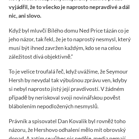
vyjádřil, že to všecko je naprosto nepravdivé a dál
nic, ani slovo.
Když byl mluvčí Bílého domu Ned Price tázán co je
jeho názor, tak řekl, že je to naprostý nesmysl, který
musí být ihned zavržen každým, kdo se na celou
záležitost dívá objektivně.“
To je velice troufalá řeč, když uvážíme, že Seymour
Hersh by nevydal tak výbušnou zprávu ven, kdyby
si nebyl naprosto jistý její pravdivostí. V žádném
případě by neriskoval svoji novinářskou pověst
blábolením nepodložených nesmyslů.
Právník a spisovatel Dan Kovalik byl rovněž toho
názoru, že Hershovo odhalení mělo mít obrovský
dopad. A zatím se vůbec nic neděje, media nemají