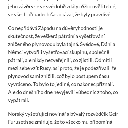
jeho závěry se ve své době zdály těžko uvěřitelné,
ve všech případech čas ukázal, že byly pravdivé.
Co nepřidává Západu na důvěryhodnosti je
skutečnost, že veškerá pátrání a vyšetřování
zničeného plynovodu byla tajná. Švédové, Dáni a
Němci vytvořili vyšetřovací skupinu, společně
pátrali, ale nikdy nezveřejnili, co zjistili. Odmítli
mezi sebe vzít Rusy, asi proto, že je podezřívali, že
plynovod sami zničili, což bylo postupem času
vyvráceno. To bylo to jediné, co nakonec přiznali.
Ale do dnešního dne nevyjevili vůbec nic z toho, co
vypátrali.
Norský vyšetřující novinář a bývalý rozvědčík Geir
Furuseth se zmiňuje, že to všecko mu připomíná