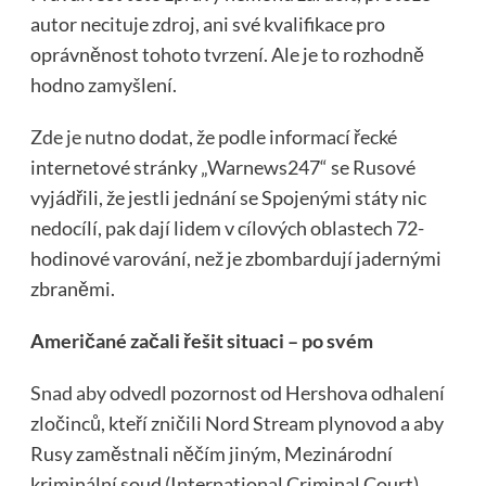
autor necituje zdroj, ani své kvalifikace pro
oprávněnost tohoto tvrzení. Ale je to rozhodně
hodno zamyšlení.
Zde je nutno
dodat, že podle informací řecké
internetové stránky „Warnews247“ se Rusové
vyjádřili, že jestli jednání se Spojenými státy nic
nedocílí, pak dají lidem v cílových oblastech 72-
hodinové varování, než je zbombardují jadernými
zbraněmi.
Američané začali řešit situaci – po svém
Snad aby
odvedl pozornost od Hershova odhalení
zločinců, kteří zničili Nord Stream plynovod a aby
Rusy zaměstnali něčím jiným, Mezinárodní
kriminální soud (International Criminal Court)