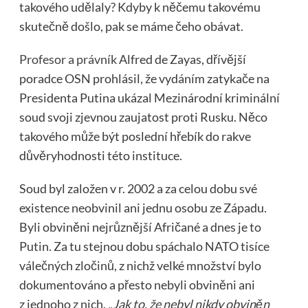
takového udělaly? Kdyby k něčemu takovému
skutečně došlo, pak se máme čeho obávat.
Profesor a právník
Alfred de Zayas, dřívější
poradce OSN prohlásil, že vydáním zatykače na
Presidenta Putina ukázal Mezinárodní kriminální
soud svoji zjevnou zaujatost proti Rusku. Něco
takového může být poslední hřebík do rakve
důvěryhodnosti této instituce.
Soud byl založen v r. 2002 a za celou dobu své
existence neobvinil ani jednu osobu ze Západu.
Byli obviněni nejrůznější Afričané a dnes je to
Putin. Za tu stejnou dobu spáchalo NATO tisíce
válečných zločinů, z nichž velké množství bylo
dokumentováno a přesto nebyli obviněni ani
z jednoho z nich.
„Jak to, že nebyl nikdy obviněn