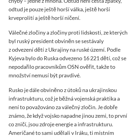
chyby – jedné z mnoha. Odtud není cesta zpátky,
odtud je pouze ještě horší válka, ještě horší
krveprolití a ještě horší ničení.
Válečné zločiny a zločiny proti lidskosti, ze kterých
byl ruský president obviněn se sestávaly
z odvezení dětí z Ukrajiny na ruské území. Podle
Kyjeva bylo do Ruska odvezeno 16 221 dětí, což se
nepodařilo pracovníkům OSN ověřit, takže to
množství nemusí být pravdivé.
Rusko je dále obviněno z útoků na ukrajinskou
infrastrukturu, což je běžná vojenská praktika a
není to považováno za válečný zločin. Je dobře
známo, že když vojsko napadne jinou zemi, to první
co zničí, jsou zdroje energie a infrastrukturu.
Američané to sami udělali v Iráku, ti místním