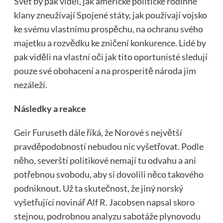
Svět by pak viděl, jak americké politické rodinné
klany zneužívají Spojené státy, jak používají vojsko
ke svému vlastnímu prospěchu, na ochranu svého
majetku a rozvědku ke zničení konkurence. Lidé by
pak viděli na vlastní oči jak tito oportunisté sledují
pouze své obohacení a na prosperitě národa jim
nezáleží.
Následky a reakce
Geir Furuseth dále říká, že Norové s největší
pravděpodobností nebudou nic vyšetřovat. Podle
něho, severští politikové nemají tu odvahu a ani
potřebnou svobodu, aby si dovolili něco takového
podniknout. Už ta skutečnost, že jiný norský
vyšetřující novinář Alf R. Jacobsen napsal skoro
stejnou, podrobnou analyzu sabotáže plynovodu