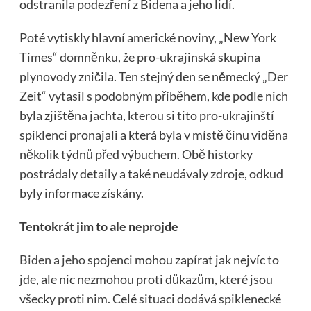
odstranila podezření z Bidena a jeho lidí.
Poté vytiskly hlavní americké noviny, „New York
Times“ domněnku, že pro-ukrajinská skupina
plynovody zničila. Ten stejný den se německý „Der
Zeit“ vytasil s podobným příběhem, kde podle nich
byla zjištěna jachta, kterou si tito pro-ukrajinští
spiklenci pronajali a která byla v místě činu viděna
několik týdnů před výbuchem. Obě historky
postrádaly detaily a také neudávaly zdroje, odkud
byly informace získány.
Tentokrát jim to ale neprojde
Biden a jeho
spojenci mohou zapírat jak nejvíc to
jde, ale nic nezmohou proti důkazům, které jsou
všecky proti nim. Celé situaci dodává spiklenecké