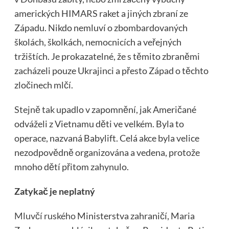
amerických HIMARS raket a jiných zbraní ze
Západu. Nikdo nemluví o zbombardovaných
školách, školkách, nemocnicích a veřejných
tržištích. Je prokazatelné, že s těmito zbraněmi
zacházeli pouze Ukrajinci a přesto Západ o těchto
zločinech mlčí.
Stejně tak
upadlo v zapomnění, jak Američané
odváželi z Vietnamu děti ve velkém. Byla to
operace, nazvaná Babylift. Celá akce byla velice
nezodpovědně organizována a vedena, protože
mnoho dětí přitom zahynulo.
Zatykač je neplatný
Mluvčí ruského
Ministerstva zahraničí, Maria