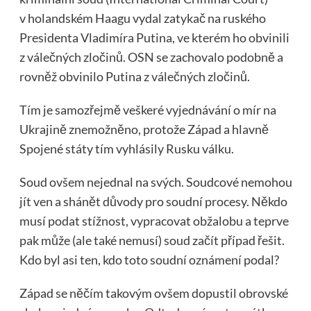
v holandském Haagu vydal zatykač na ruského
Presidenta Vladimíra Putina, ve kterém ho obvinili
z válečných zločinů. OSN se zachovalo podobně a
rovněž obvinilo Putina z válečných zločinů.
Tím je samozřejmě veškeré vyjednávání o mír na
Ukrajině znemožněno, protože Západ a hlavně
Spojené státy tím vyhlásily Rusku válku.
Soud ovšem nejednal na svých. Soudcové nemohou
jít ven a shánět důvody pro soudní procesy. Někdo
musí podat stížnost, vypracovat obžalobu a teprve
pak může (ale také nemusí) soud začít případ řešit.
Kdo byl asi ten, kdo toto soudní oznámení podal?
Západ se něčím takovým ovšem dopustil obrovské