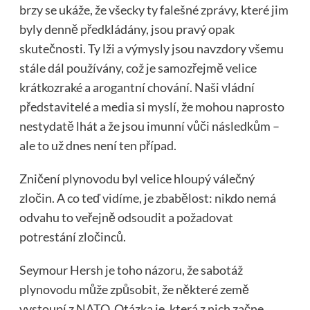
brzy se ukáže, že všecky ty falešné zprávy, které jim
byly denně předkládány, jsou pravý opak
skutečnosti. Ty lži a výmysly jsou navzdory všemu
stále dál používány, což je samozřejmě velice
krátkozraké a arogantní chování. Naši vládní
představitelé a media si myslí, že mohou naprosto
nestydatě lhát a že jsou imunní vůči následkům –
ale to už dnes není ten případ.
Zničení plynovodu byl velice hloupý válečný
zločin. A co teď vidíme, je zbabělost: nikdo nemá
odvahu to veřejně odsoudit a požadovat
potrestání zločinců.
Seymour Hersh
je toho názoru
, že sabotáž
plynovodu může způsobit, že některé země
vystoupí z NATO. Otázka je, která z nich začne.