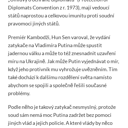
Diplomats Convention z r. 1973), mají vedoucí
států naprostou a celkovou imunitu proti soudní
pravomoci jiných států.
Premiér
Kambodži, Hun Sen varoval, že vydání
zatykače na Vladimíra Putina může spustit
jadernou válku a může to též znesnadnit uzavření
míru na Ukrajině. Jak může Putin vyjednávat o mír,
když jeho protivník mu vyhrožuje uvězněním. Tím
také dochází k dalšímu rozdělení světa namísto
abychom se spojili a společně řešili současné
problémy.
Podle něho je takový zatykač nesmyslný, protože
soud sám nemá moc Putina zadržet bez pomoci
jiných vlád a jejich policie. A které vlády by něco