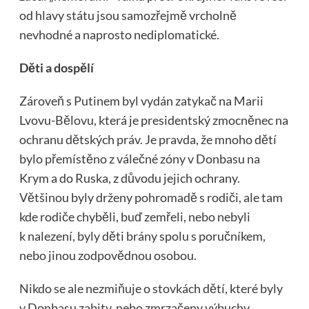
od hlavy státu jsou samozřejmě vrcholně
nevhodné a naprosto nediplomatické.
Děti a dospělí
Zároveň s Putinem byl vydán zatykač na Marii
Lvovu-Bělovu, která je presidentský zmocněnec na
ochranu dětských práv. Je pravda, že mnoho dětí
bylo přemístěno z válečné zóny v Donbasu na
Krym a do Ruska, z důvodu jejich ochrany.
Většinou byly drženy pohromadě s rodiči, ale tam
kde rodiče chyběli, buď zemřeli, nebo nebyli
k nalezení, byly děti brány spolu s poručníkem,
nebo jinou zodpovědnou osobou.
Nikdo se ale nezmiňuje o stovkách dětí, které byly
v Donbasu zabity, nebo zmrzačeny výbuchy