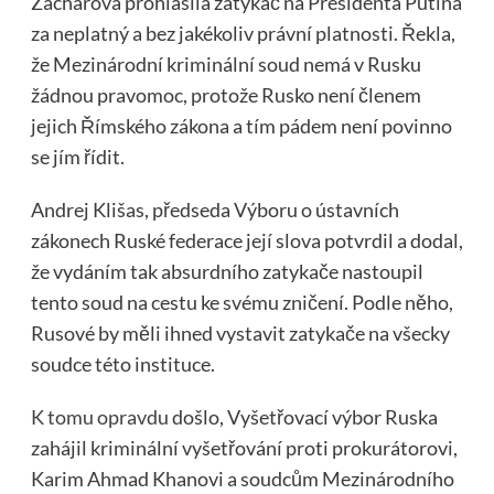
Zacharova prohlásila zatykač na Presidenta Putina
za neplatný a bez jakékoliv právní platnosti. Řekla,
že Mezinárodní kriminální soud nemá v Rusku
žádnou pravomoc, protože Rusko není členem
jejich Římského zákona a tím pádem není povinno
se jím řídit.
Andrej Klišas, předseda Výboru o ústavních
zákonech Ruské federace její slova potvrdil a dodal,
že vydáním tak absurdního zatykače nastoupil
tento soud na cestu ke svému zničení. Podle něho,
Rusové by měli ihned vystavit zatykače na všecky
soudce této instituce.
K tomu opravdu
došlo, Vyšetřovací výbor Ruska
zahájil kriminální vyšetřování proti prokurátorovi,
Karim Ahmad Khanovi a soudcům Mezinárodního