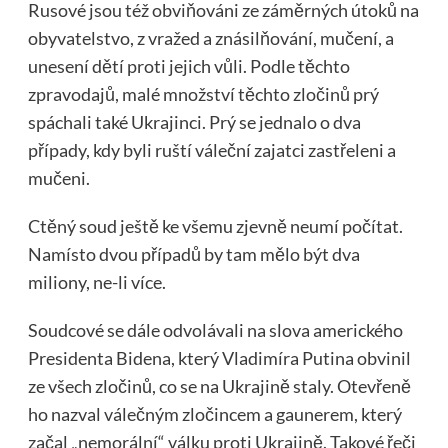
Rusové jsou též obviňováni ze záměrných útoků na
obyvatelstvo, z vražed a znásilňování, mučení, a
unesení dětí proti jejich vůli. Podle těchto
zpravodajů, malé množství těchto zločinů prý
spáchali také Ukrajinci. Prý se jednalo o dva
případy, kdy byli ruští váleční zajatci zastřeleni a
mučeni.
Ctěný soud ještě ke všemu zjevně neumí počítat.
Namísto dvou případů by tam mělo být dva
miliony, ne-li více.
Soudcové se dále odvolávali na slova amerického
Presidenta Bidena, který Vladimíra Putina obvinil
ze všech zločinů, co se na Ukrajině staly. Otevřeně
ho nazval válečným zločincem a gaunerem, který
začal „nemorální“ válku proti Ukrajině. Takové řeči