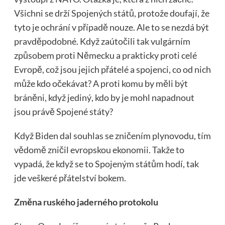
Všichni se drží Spojených států, protože doufají, že
tyto je ochrání v případě nouze. Ale to se nezdá být
pravděpodobné. Když zaútočili tak vulgárním
způsobem proti Německu a prakticky proti celé
Evropě, což jsou jejich přátelé a spojenci, co od nich
může kdo očekávat? A proti komu by měli být
bráněni, když jediný, kdo by je mohl napadnout
jsou právě Spojené státy?
Když Biden dal souhlas se zničením plynovodu, tím
vědomě zničil evropskou ekonomii. Takže to
vypadá, že když se to Spojeným státům hodí, tak
jde veškeré přátelství bokem.
Změna ruského jaderného protokolu