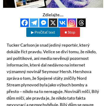
Zdielajte....
▶ Prečítať text
■ Stop
Tucker Carlson je
snad jediný
reportér, který
dokáže říct pravdu. Velice se diví tomu, že nikdo,
ani politikové, ani media nevěnují pozornost
informacím, které dal nedávno na internet
významný novinář Seymour Hersh. Hershova
zpráva o tom, že Spojené státy zničily Nord
Stream plynovod byla jako výbuch bomby a
přesto – nikdo na to nereaguje. Novináři mlčí, Bílý
dům mlčí, ale pravda je, že nikdo tato fakta
nevyvrací a nezpochybňuje. Bílý dům se pouze