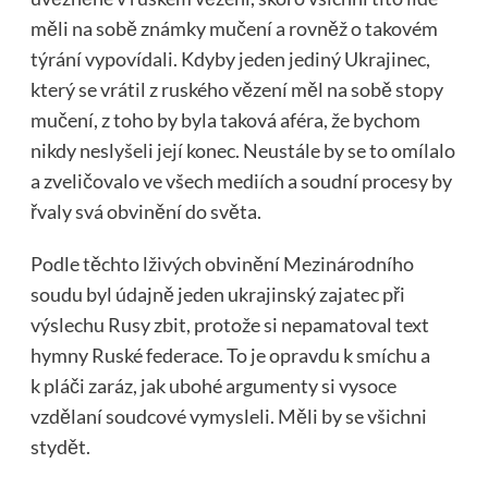
měli na sobě známky mučení a rovněž o takovém
týrání vypovídali. Kdyby jeden jediný Ukrajinec,
který se vrátil z ruského vězení měl na sobě stopy
mučení, z toho by byla taková aféra, že bychom
nikdy neslyšeli její konec. Neustále by se to omílalo
a zveličovalo ve všech mediích a soudní procesy by
řvaly svá obvinění do světa.
Podle těchto lživých obvinění Mezinárodního
soudu byl údajně jeden ukrajinský zajatec při
výslechu Rusy zbit, protože si nepamatoval text
hymny Ruské federace. To je opravdu k smíchu a
k pláči zaráz, jak ubohé argumenty si vysoce
vzdělaní soudcové vymysleli. Měli by se všichni
stydět.