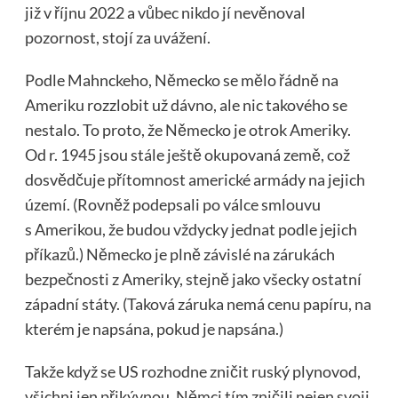
již v říjnu 2022 a vůbec nikdo jí nevěnoval
pozornost, stojí za uvážení.
Podle Mahnckeho, Německo se mělo řádně na
Ameriku rozzlobit už dávno, ale nic takového se
nestalo. To proto, že Německo je otrok Ameriky.
Od r. 1945 jsou stále ještě okupovaná země, což
dosvědčuje přítomnost americké armády na jejich
území. (Rovněž podepsali po válce smlouvu
s Amerikou, že budou vždycky jednat podle jejich
příkazů.) Německo je plně závislé na zárukách
bezpečnosti z Ameriky, stejně jako všecky ostatní
západní státy. (Taková záruka nemá cenu papíru, na
kterém je napsána, pokud je napsána.)
Takže když se US rozhodne zničit ruský plynovod,
všichni jen přikývnou. Němci tím zničili nejen svoji