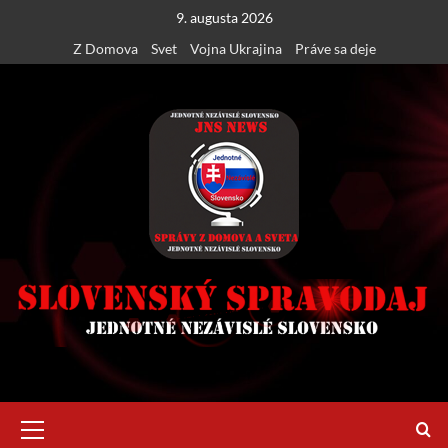
Skip
9. augusta 2026
to
Z Domova
Svet
Vojna Ukrajina
Práve sa deje
content
Primary
Menu