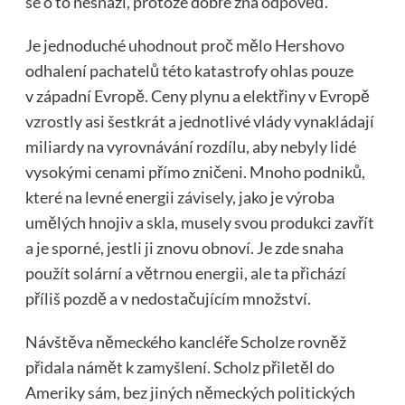
se o to nesnaží, protože dobře zná odpověď.
Je jednoduché uhodnout proč mělo Hershovo
odhalení pachatelů této katastrofy ohlas pouze
v západní Evropě. Ceny plynu a elektřiny v Evropě
vzrostly asi šestkrát a jednotlivé vlády vynakládají
miliardy na vyrovnávání rozdílu, aby nebyly lidé
vysokými cenami přímo zničeni. Mnoho podniků,
které na levné energii závisely, jako je výroba
umělých hnojiv a skla, musely svou produkci zavřít
a je sporné, jestli ji znovu obnoví. Je zde snaha
použít solární a větrnou energii, ale ta přichází
příliš pozdě a v nedostačujícím množství.
Návštěva německého kancléře Scholze rovněž
přidala námět k zamyšlení. Scholz přiletěl do
Ameriky sám, bez jiných německých politických