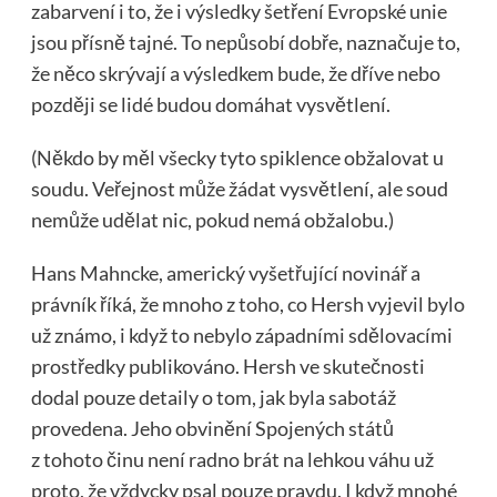
zabarvení i to, že i výsledky šetření Evropské unie
jsou přísně tajné. To nepůsobí dobře, naznačuje to,
že něco skrývají a výsledkem bude, že dříve nebo
později se lidé budou domáhat vysvětlení.
(Někdo by měl všecky tyto spiklence obžalovat u
soudu. Veřejnost může žádat vysvětlení, ale soud
nemůže udělat nic, pokud nemá obžalobu.)
Hans Mahncke, americký vyšetřující novinář a
právník říká, že mnoho z toho, co Hersh vyjevil bylo
už známo, i když to nebylo západními sdělovacími
prostředky publikováno. Hersh ve skutečnosti
dodal pouze detaily o tom, jak byla sabotáž
provedena. Jeho obvinění Spojených států
z tohoto činu není radno brát na lehkou váhu už
proto, že vždycky psal pouze pravdu. I když mnohé