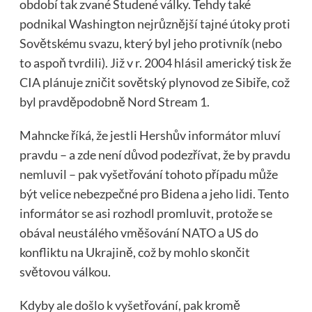
období tak zvané Studené války. Tehdy také
podnikal Washington nejrůznější tajné útoky proti
Sovětskému svazu, který byl jeho protivník (nebo
to aspoň tvrdili). Již v r. 2004 hlásil americký tisk že
CIA plánuje zničit sovětský plynovod ze Sibiře, což
byl pravděpodobně Nord Stream 1.
Mahncke říká, že jestli Hershův informátor mluví
pravdu – a zde není důvod podezřívat, že by pravdu
nemluvil – pak vyšetřování tohoto případu může
být velice nebezpečné pro Bidena a jeho lidi. Tento
informátor se asi rozhodl promluvit, protože se
obával neustálého vměšování NATO a US do
konfliktu na Ukrajině, což by mohlo skončit
světovou válkou.
Kdyby ale došlo k vyšetřování, pak kromě