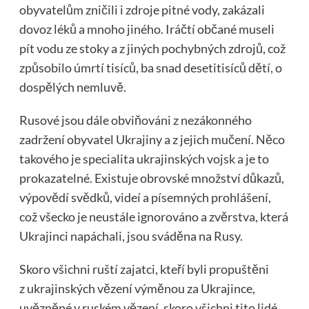
obyvatelům zničili i zdroje pitné vody, zakázali
dovoz léků a mnoho jiného. Iráčtí občané museli
pít vodu ze stoky a z jiných pochybných zdrojů, což
způsobilo úmrtí tisíců, ba snad desetitisíců dětí, o
dospělých nemluvě.
Rusové jsou dále obviňováni z nezákonného
zadržení obyvatel Ukrajiny a z jejich mučení. Něco
takového je specialita ukrajinských vojsk a je to
prokazatelné. Existuje obrovské množství důkazů,
výpovědí svědků, videí a písemných prohlášení,
což všecko je neustále ignorováno a zvěrstva, která
Ukrajinci napáchali, jsou sváděna na Rusy.
Skoro všichni ruští zajatci, kteří byli propuštěni
z ukrajinských vězení výměnou za Ukrajince,
uvězněné v ruském vězení, skoro všichni tito lidé