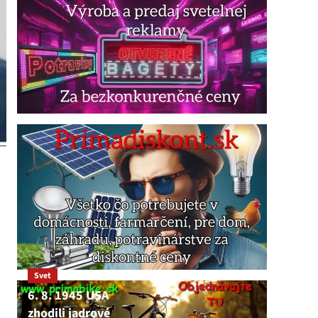
Svet
6. 8. 1945 USA
zhodili jadrové