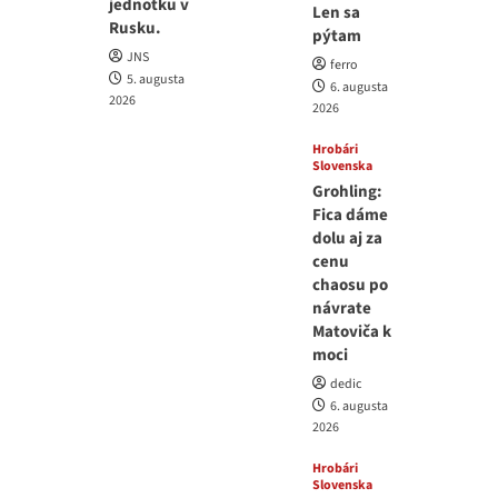
jednotku v
Len sa
Rusku.
pýtam
JNS
ferro
5. augusta
6. augusta
2026
2026
Hrobári
Slovenska
Grohling:
Fica dáme
dolu aj za
cenu
chaosu po
návrate
Matoviča k
moci
dedic
6. augusta
2026
Hrobári
Slovenska