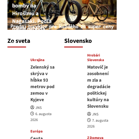
bomby na
Hirošimu a
Nagasaki. Podľa
médií nehoda
JNS
Zo sveta
Slovensko
6. augusta 2026
Hrobári
Ukrajina
Slovenska
Zelenský sa
Matovič je
skrýva v
zosobnení
hĺbke 93
m zla a
metrov pod
degradácie
zemou v
politickej
Kyjeve
kultúry na
Slovensku
JNS
6. augusta
JNS
2026
7. augusta
2026
Európa
Ceuta
Z Domova