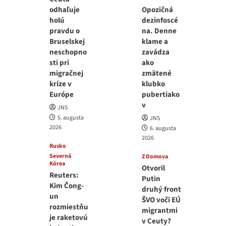
odhaľuje
Opozičná
holú
dezinfoscé
pravdu o
na. Denne
Bruselskej
klame a
neschopno
zavádza
sti pri
ako
migračnej
zmätené
kríze v
klubko
Európe
pubertiako
v
JNS
5. augusta
JNS
2026
6. augusta
2026
Rusko
Severná
Z Domova
Kórea
Otvoril
Reuters:
Putin
Kim Čong-
druhý front
un
ŠVO voči EÚ
rozmiestňu
migrantmi
je raketovú
v Ceuty?