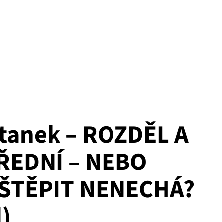
Stanek – ROZDĚL A
ŘEDNÍ – NEBO
 ŠTĚPIT NENECHÁ?
)