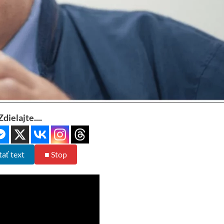
Zdielajte....
tať text
■ Stop