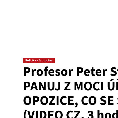
Politika a ľud.práva
Profesor Peter 
PANUJ Z MOCI Ú
OPOZICE, CO SE
(VIDEO CZ, 3 hod