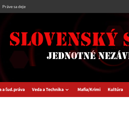
Práve sa deje
a a ľud.práva
Veda a Technika
Mafia/Krimi
Kultúra