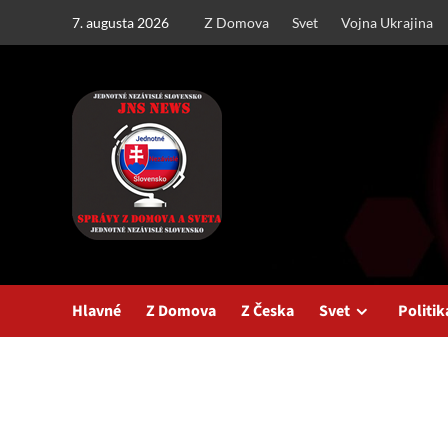
Skip
7. augusta 2026
Z Domova
Svet
Vojna Ukrajina
to
content
Hlavné
Z Domova
Z Česka
Svet
Politik