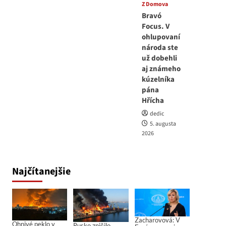
Z Domova
Bravó
Focus. V
ohlupovaní
národa ste
už dobehli
aj známeho
kúzelníka
pána
Hřícha
dedic
5. augusta
2026
Najčítanejšie
Zacharovová: V
Ohnivé peklo v
Rusko zničilo