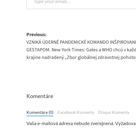
Post
Previous:
VZNIKÁ ÚDERNÉ PANDEMICKÉ KOMANDO INŠPIROVANÉ
navigation
GESTAPOM. New York Times: Gates a WHO chcú v každ
krajine nadradený „Zbor globálnej zdravotnej pohoto
Komentáre
Komentáre (0)
Facebook Komenty
Disqus Komenty
Vaša e-mailová adresa nebude zverejnená.
Vyžadovan