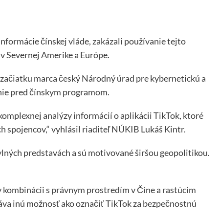
formácie čínskej vláde, zakázali používanie tejto
 v Severnej Amerike a Európe.
a začiatku marca český Národný úrad pre kybernetickú a
nie pred čínskym programom.
komplexnej analýzy informácií o aplikácii TikTok, ktoré
ch spojencov,“ vyhlásil riaditeľ NÚKIB Lukáš Kintr.
ylných predstavách a sú motivované širšou geopolitikou.
v kombinácii s právnym prostredím v Číne a rastúcim
áva inú možnosť ako označiť TikTok za bezpečnostnú