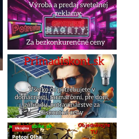
Ukrajina
Potopí Oľha