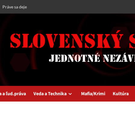
Práve sa deje
a a ľud.práva
Veda a Technika
Mafia/Krimi
Kultúra