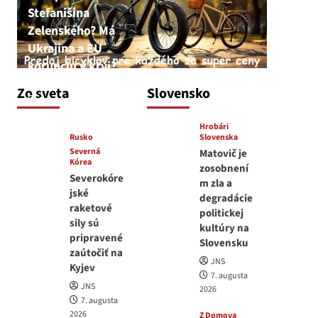
Stefanišina
Zelenského? Má
Ukrajina a EU
korupciu v krvi?
JNS
Zo sveta
Slovensko
7. augusta 2026
Hrobári
Rusko
Slovenska
Severná
Matovič je
Kórea
zosobnení
Severokóre
m zla a
jské
degradácie
raketové
politickej
sily sú
kultúry na
pripravené
Slovensku
zaútočiť na
JNS
Kyjev
7. augusta
JNS
2026
7. augusta
2026
Z Domova