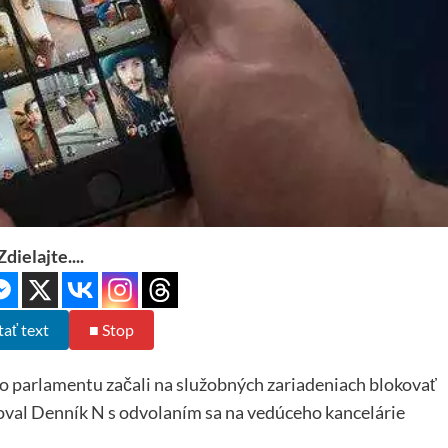
Zdielajte....
tať text
■ Stop
parlamentu začali na služobných zariadeniach blokovať
moval Denník N s odvolaním sa na vedúceho kancelárie