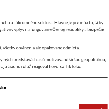
tneho a súkromného sektora. Hlavné je pre mňa to, či by
tívny vplyv na fungovanie Českej republiky a bezpečie
, všetky obvinenia ale opakovane odmieta.
mylných predstavách a sú motivované širšou geopolitikou,
rajú žiadnu rolu,“ reagoval hovorca TikToku.
sko