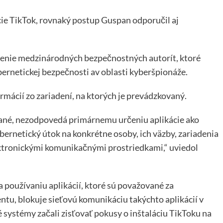
ie TikTok, rovnaký postup Guspan odporučil aj
drenie medzinárodných bezpečnostných autorít, ktoré
ybernetickej bezpečnosti av oblasti kyberšpionáže.
mácií zo zariadení, na ktorých je prevádzkovaný.
rané, nezodpovedá primárnemu určeniu aplikácie ako
ybernetický útok na konkrétne osoby, ich väzby, zariadenia
elektronickými komunikačnými prostriedkami,“ uviedol
a používaniu aplikácií, ktoré sú považované za
tu, blokuje sieťovú komunikáciu takýchto aplikácií v
 systémy začali zisťovať pokusy o inštaláciu TikToku na