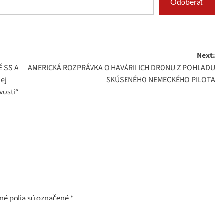
Odoberať
Next:
 SS A
AMERICKÁ ROZPRÁVKA O HAVÁRII ICH DRONU Z POHĽADU
ej
SKÚSENÉHO NEMECKÉHO PILOTA
vosti“
é polia sú označené
*