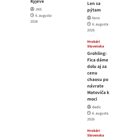
Kyjeve
Len sa
JNS
pýtam
6. augusta
ferro
2026
6. augusta
2026
Hrobári
Slovenska
Grohling:
Fica dáme
dolu aj za
cenu
chaosu po
návrate
Matoviča k
moci
dedic
6. augusta
2026
Hrobári
Slovenska