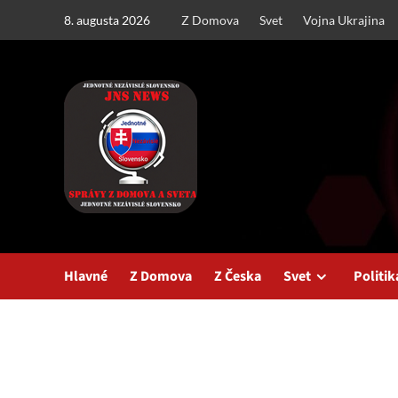
Skip
8. augusta 2026
Z Domova
Svet
Vojna Ukrajina
to
content
Hlavné
Z Domova
Z Česka
Svet
Politik