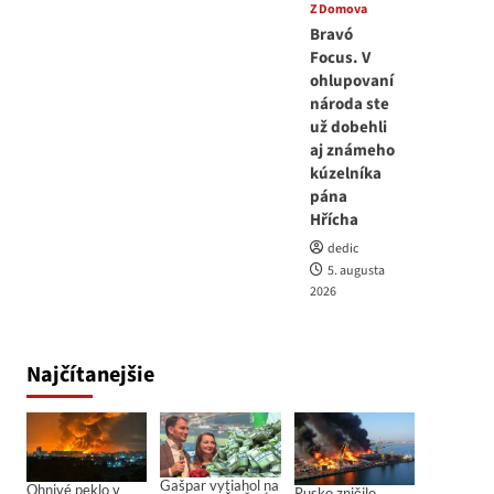
Z Domova
Bravó
Focus. V
ohlupovaní
národa ste
už dobehli
aj známeho
kúzelníka
pána
Hřícha
dedic
5. augusta
2026
Najčítanejšie
Gašpar vytiahol na
Ohnivé peklo v
Rusko zničilo