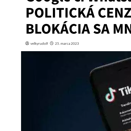
POLITICKÁ CENZ
BLOKÁCIA SA M
velkyrudolf
25. marca 2023