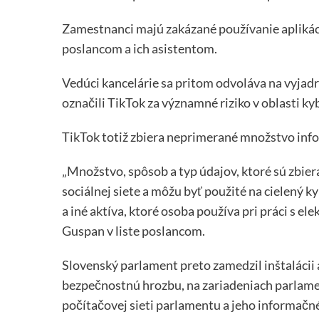
Zamestnanci majú zakázané používanie aplikác
poslancom a ich asistentom.
Vedúci kancelárie sa pritom odvoláva na vyja
označili TikTok za významné riziko v oblasti k
TikTok totiž zbiera neprimerané množstvo infor
„Množstvo, spôsob a typ údajov, ktoré sú zbie
sociálnej siete a môžu byť použité na cielený k
a iné aktíva, ktoré osoba používa pri práci s 
Guspan v liste poslancom.
Slovenský parlament preto zamedzil inštalácii 
bezpečnostnú hrozbu, na zariadeniach parlamen
počítačovej sieti parlamentu a jeho informačné