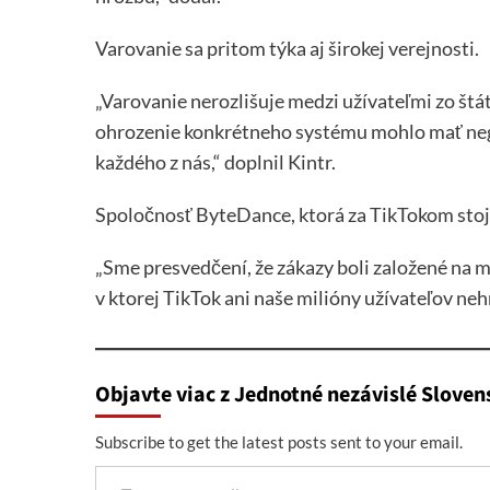
Varovanie sa pritom týka aj širokej verejnosti.
„Varovanie nerozlišuje medzi užívateľmi zo štá
ohrozenie konkrétneho systému mohlo mať nega
každého z nás,“ doplnil Kintr.
Spoločnosť ByteDance, ktorá za TikTokom stojí
„Sme presvedčení, že zákazy boli založené na 
v ktorej TikTok ani naše milióny užívateľov neh
Objavte viac z Jednotné nezávislé Sloven
Subscribe to get the latest posts sent to your email.
Type your email…