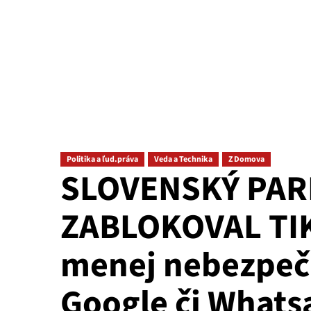
Politika a ľud.práva
Veda a Technika
Z Domova
SLOVENSKÝ PA
ZABLOKOVAL TIKT
menej nebezpeč
Google či What