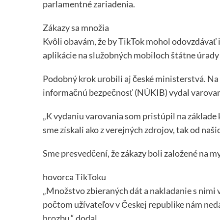
parlamentné zariadenia.
Zákazy sa množia
Kvôli obavám, že by TikTok mohol odovzdávať in
aplikácie na služobných mobiloch štátne úrady
Podobný krok urobili aj české ministerstvá. N
informačnú bezpečnosť (NÚKIB) vydal varova
„K vydaniu varovania som pristúpil na základe 
sme získali ako z verejných zdrojov, tak od naši
Sme presvedčení, že zákazy boli založené na m
hovorca TikToku
„Množstvo zbieraných dát a nakladanie s nimi 
počtom užívateľov v Českej republike nám ned
hrozbu,“ dodal.