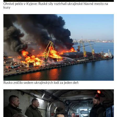
Ohnivé peklo v Kyjeve: Ruské sily roztrhali ukrajinské hlavné mesto na
kusy
Rusko zničilo sedem ukrajinských lodí za jeden deň