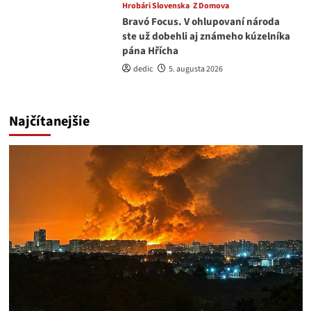
Hrobári Slovenska
Z Domova
Bravó Focus. V ohlupovaní národa
ste už dobehli aj známeho kúzelníka
pána Hřícha
dedic
5. augusta 2026
Najčítanejšie