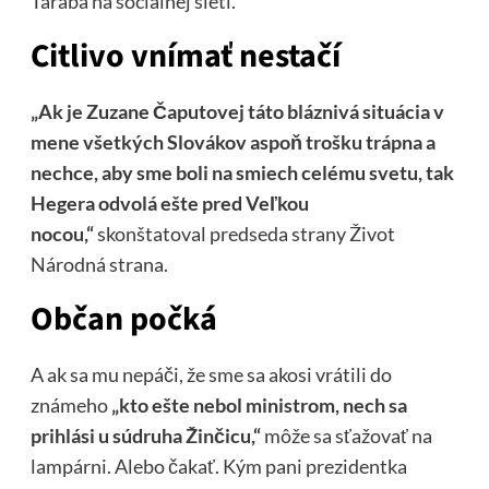
Taraba na sociálnej sieti.
Citlivo vnímať nestačí
„Ak je Zuzane Čaputovej táto bláznivá situácia v
mene všetkých Slovákov aspoň trošku trápna a
nechce, aby sme boli na smiech celému svetu, tak
Hegera odvolá ešte pred Veľkou
nocou,“
skonštatoval predseda strany Život
Národná strana.
Občan počká
A ak sa mu nepáči, že sme sa akosi vrátili do
známeho
„kto ešte nebol ministrom, nech sa
prihlási u súdruha Žinčicu,“
môže sa sťažovať na
lampárni. Alebo čakať. Kým pani prezidentka