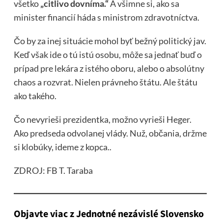
všetko
„citlivo dovníma.“
A všimne si, ako sa
minister financií háda s ministrom zdravotníctva.
Čo by za inej situácie mohol byť bežný politický jav.
Keď však ide o tú istú osobu, môže sa jednať buď o
prípad pre lekára z istého oboru, alebo o absolútny
chaos a rozvrat. Nielen právneho štátu. Ale štátu
ako takého.
Čo nevyrieši prezidentka, možno vyrieši Heger.
Ako predseda odvolanej vlády. Nuž, občania, držme
si klobúky, ideme z kopca..
ZDROJ: FB T. Taraba
Objavte viac z Jednotné nezávislé Slovensko