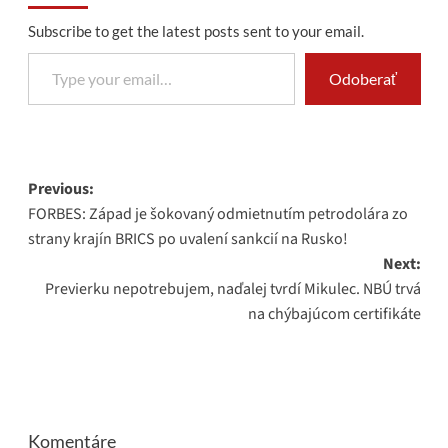
Subscribe to get the latest posts sent to your email.
Type your email…
Odoberať
Post
Previous:
FORBES: Západ je šokovaný odmietnutím petrodolára zo
navigation
strany krajín BRICS po uvalení sankcií na Rusko!
Next:
Previerku nepotrebujem, naďalej tvrdí Mikulec. NBÚ trvá
na chýbajúcom certifikáte
Komentáre