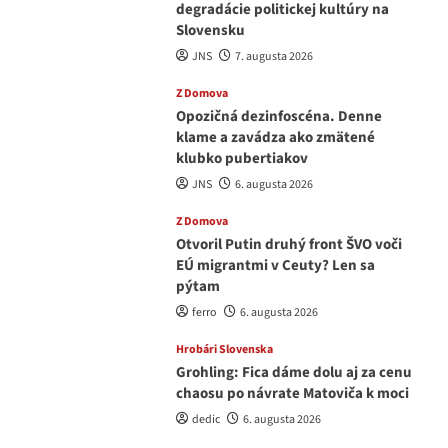
degradácie politickej kultúry na
Slovensku
JNS
7. augusta 2026
Z Domova
Opozičná dezinfoscéna. Denne
klame a zavádza ako zmätené
klubko pubertiakov
JNS
6. augusta 2026
Z Domova
Otvoril Putin druhý front ŠVO voči
EÚ migrantmi v Ceuty? Len sa
pýtam
ferro
6. augusta 2026
Hrobári Slovenska
Grohling: Fica dáme dolu aj za cenu
chaosu po návrate Matoviča k moci
dedic
6. augusta 2026