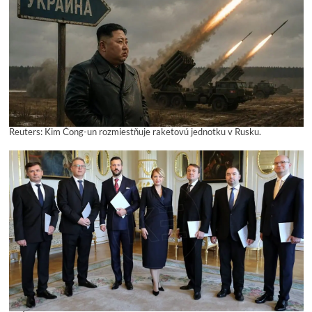
Reuters: Kim Čong-un rozmiestňuje raketovú jednotku v Rusku.