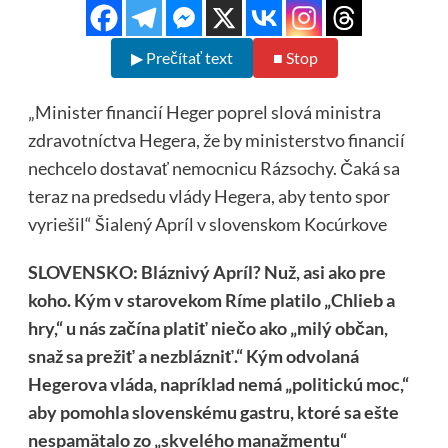
▶ Prečítať text
■ Stop
„Minister financií Heger poprel slová ministra
zdravotníctva Hegera, že by ministerstvo financií
nechcelo dostavať nemocnicu Rázsochy. Čaká sa
teraz na predsedu vlády Hegera, aby tento spor
vyriešil“ Šialený Apríl v slovenskom Kocúrkove
SLOVENSKO: Bláznivý Apríl? Nuž, asi ako pre
koho. Kým v starovekom Ríme platilo „Chlieb a
hry,“ u nás začína platiť niečo ako „milý občan,
snaž sa prežiť a nezblázniť.“ Kým odvolaná
Hegerova vláda, napríklad nemá „politickú moc,“
aby pomohla slovenskému gastru, ktoré sa ešte
nespamätalo zo „skvelého manažmentu“