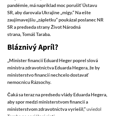
pandémie, má napríklad moc porušiť Ústavu
SR, aby darovala Ukrajine „migy.“ Na ešte
zaujímavejšiu „zápletku“ poukázal poslanec NR
SR a predseda strany Život Národná
strana, Tomáš Taraba.
Bláznivý Apríl?
„Minister financií Eduard Heger poprel slová
ministra zdravotníctva Eduarda Hegera, že by
ministerstvo financií nechcelo dostavať
nemocnicu Rázsochy.
Čaká sa teraz na predsedu vlády Eduarda Hegera,
aby spor medzi ministerstvom financií a
ministerstvom zdravotníctva vyriešil,“
uviedol