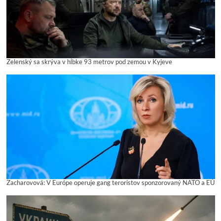
Zelenský sa skrýva v hĺbke 93 metrov pod zemou v Kyjeve
Zacharovová: V Európe operuje gang teroristov sponzorovaný NATO a EÚ