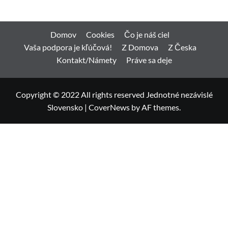
Domov
Cookies
Čo je náš ciel
Vaša podpora je kľúčová!
Z Domova
Z Česka
Kontakt/Námety
Práve sa deje
Copyright © 2022 All rights reserved Jednotné nezávislé
Slovensko
|
CoverNews
by AF themes.