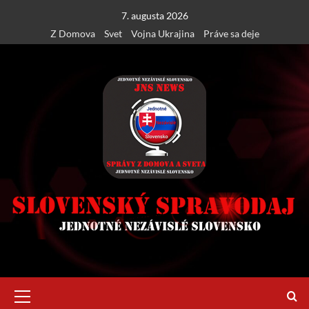
Skip
7. augusta 2026
to
Z Domova
Svet
Vojna Ukrajina
Práve sa deje
content
Primary
Menu