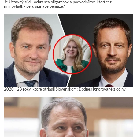
Je Ústavný súd - ochranca oligarchov a podvodníkov, ktorí cez
mimovládky perú špinavé peniaze?
2020 - 23 roky, ktoré otriasli Slovenskom: Dodnes ignorované zločiny