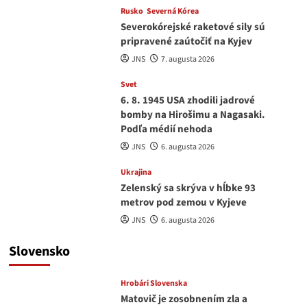
Rusko
Severná Kórea
Severokórejské raketové sily sú
pripravené zaútočiť na Kyjev
JNS
7. augusta 2026
Svet
6. 8. 1945 USA zhodili jadrové
bomby na Hirošimu a Nagasaki.
Podľa médií nehoda
JNS
6. augusta 2026
Ukrajina
Zelenský sa skrýva v hĺbke 93
metrov pod zemou v Kyjeve
JNS
6. augusta 2026
Slovensko
Hrobári Slovenska
Matovič je zosobnením zla a