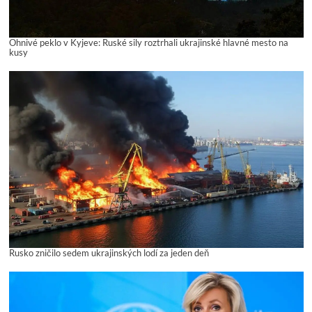
Ohnivé peklo v Kyjeve: Ruské sily roztrhali ukrajinské hlavné mesto na
kusy
Rusko zničilo sedem ukrajinských lodí za jeden deň