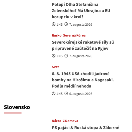
Potopí Oľha Stefanišina
Zelenského? Má Ukrajina a EU
korupciu v krvi?
JNS
7. augusta 2026
Rusko
Severná Kórea
Severokórejské raketové sily sú
pripravené zaútočiť na Kyjev
JNS
7. augusta 2026
Svet
6. 8. 1945 USA zhodili jadrové
bomby na Hirošimu a Nagasaki.
Podľa médií nehoda
JNS
6. augusta 2026
Slovensko
Názor
Z Domova
PS pajáci & Ruská stopa & Zákerné