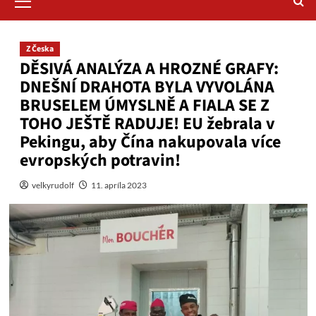
Menu
Z Česka
DĚSIVÁ ANALÝZA A HROZNÉ GRAFY:
DNEŠNÍ DRAHOTA BYLA VYVOLÁNA
BRUSELEM ÚMYSLNĚ A FIALA SE Z
TOHO JEŠTĚ RADUJE! EU žebrala v
Pekingu, aby Čína nakupovala více
evropských potravin!
velkyrudolf
11. apríla 2023