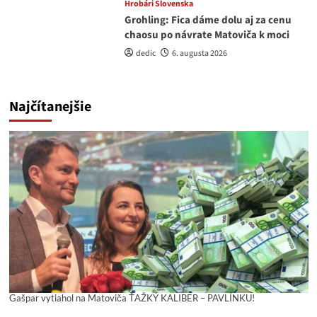
Hrobári Slovenska
Grohling: Fica dáme dolu aj za cenu
chaosu po návrate Matoviča k moci
dedic
6. augusta 2026
Najčítanejšie
Gašpar vytiahol na Matoviča ŤAŽKÝ KALIBER – PAVLÍNKU!