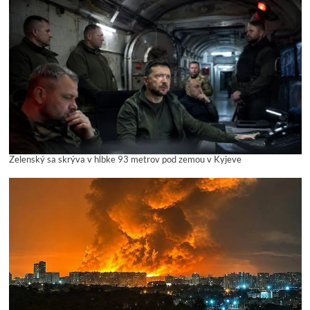
Zelenský sa skrýva v hĺbke 93 metrov pod zemou v Kyjeve