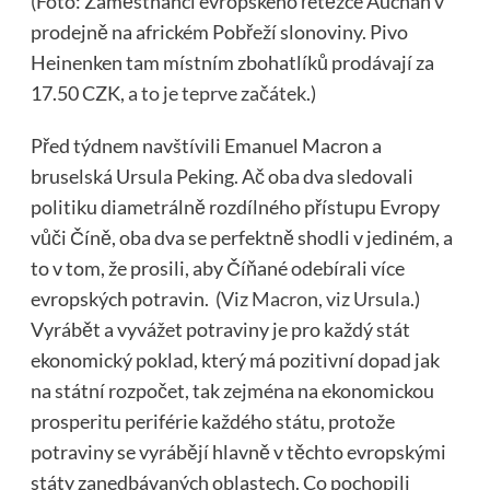
(Foto: Zaměstnanci evropského řetězce Auchan v
prodejně na africkém Pobřeží slonoviny. Pivo
Heinenken tam místním zbohatlíků prodávají za
17.50 CZK,
a to je teprve začátek
.)
Před týdnem navštívili Emanuel Macron a
bruselská Ursula Peking. Ač oba dva sledovali
politiku diametrálně rozdílného přístupu Evropy
vůči Číně, oba dva se perfektně shodli v jediném, a
to v tom, že prosili, aby Číňané odebírali více
evropských potravin. (
Viz Macron
,
viz Ursula
.)
Vyrábět a vyvážet potraviny je pro každý stát
ekonomický poklad, který má pozitivní dopad jak
na státní rozpočet, tak zejména na ekonomickou
prosperitu periférie každého státu, protože
potraviny se vyrábějí hlavně v těchto evropskými
státy zanedbávaných oblastech. Co pochopili