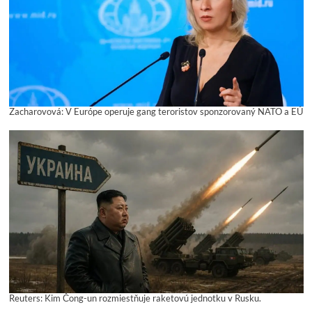
Zacharovová: V Európe operuje gang teroristov sponzorovaný NATO a EÚ
Reuters: Kim Čong-un rozmiestňuje raketovú jednotku v Rusku.