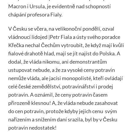
Macron i Ursula, je evidentně nad schopností
chápání profesora Fialy.
V Česku se včera, na velikonoční pondělí, ozval
vládnoucí lidojed |Petr Fiala a ústy svého poradce
Křečka nechal Čechům vytroubit, že když mají kvůli
fialové drahotě hlad, mají se jít najíst do Polska. A
dodal, že vláda nikomu, ani demonstrantům
ustupovat nebude, a že za vysoké ceny potravin
nemůže vláda, ale jacísi monopolisté, kteří ovládají
celé české zemědělství, potravinářství i prodej
potravin. A oznámil, že ceny potravin časem
přirozeně klesnou! A, že vláda nebude zasahovat
do cen potravin, protože kdyby jejich cenu svým
nařízením a snížením daní srazila, byl by v Česku
potravin nedostatek!