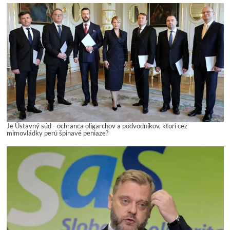
Je Ústavný súd - ochranca oligarchov a podvodníkov, ktorí cez
mimovládky perú špinavé peniaze?