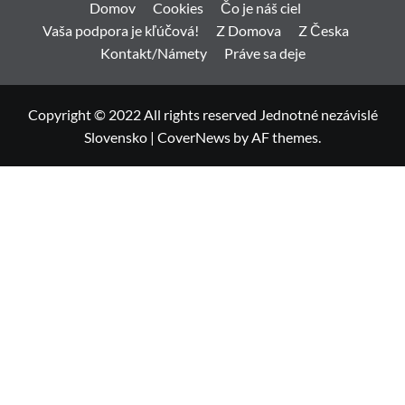
Domov
Cookies
Čo je náš ciel
Vaša podpora je kľúčová!
Z Domova
Z Česka
Kontakt/Námety
Práve sa deje
Copyright © 2022 All rights reserved Jednotné nezávislé
Slovensko
|
CoverNews
by AF themes.