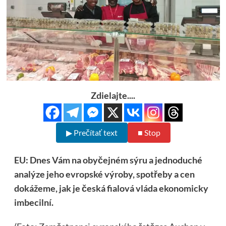
Zdielajte....
▶ Prečítať text
■ Stop
EU: Dnes Vám na obyčejném sýru a jednoduché
analýze jeho evropské výroby, spotřeby a cen
dokážeme, jak je česká fialová vláda ekonomicky
imbecilní.