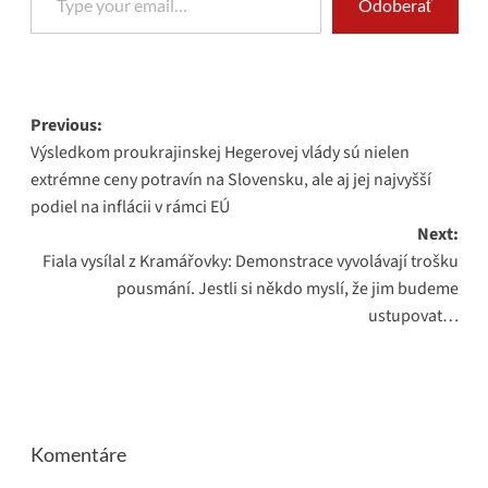
Odoberať
Post
Previous:
Výsledkom proukrajinskej Hegerovej vlády sú nielen
navigation
extrémne ceny potravín na Slovensku, ale aj jej najvyšší
podiel na inflácii v rámci EÚ
Next:
Fiala vysílal z Kramářovky: Demonstrace vyvolávají trošku
pousmání. Jestli si někdo myslí, že jim budeme
ustupovat…
Komentáre