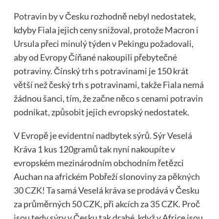
Potravin by v Česku rozhodně nebyl nedostatek,
kdyby Fiala jejich ceny snižoval, protože Macron i
Ursula přeci minulý týden v Pekingu požadovali,
aby od Evropy Číňané nakoupili přebytečné
potraviny. Čínský trh s potravinami je 150 krát
větší než český trh s potravinami, takže Fiala nemá
žádnou šanci, tím, že začne něco s cenami potravin
podnikat, způsobit jejich evropský nedostatek.
V Evropě je evidentní nadbytek sýrů. Sýr Veselá
Kráva 1 kus 120gramů tak nyní nakoupíte v
evropském mezinárodním obchodním řetězci
Auchan na africkém Pobřeží slonoviny za
pěkných
30 CZK
! Ta samá Veselá kráva se prodává v Česku
za průměrných 50 CZK, při akcích za 35 CZK. Proč
jsou tedy sýry v Česku tak drahé, když v Africe jsou