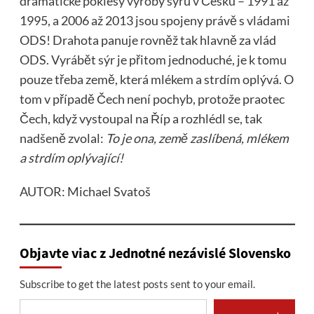
dramatické poklesy výroby sýrů v Česku – 1991 až
1995, a 2006 až 2013 jsou spojeny právě s vládami
ODS! Drahota panuje rovněž tak hlavně za vlád
ODS. Vyrábět sýr je přitom jednoduché, je k tomu
pouze třeba země, která mlékem a strdím oplývá. O
tom v případě Čech není pochyb, protože praotec
Čech, když vystoupal na Říp a rozhlédl se, tak
nadšeně zvolal:
To je ona, země zaslíbená, mlékem
a strdím oplývající!
AUTOR: Michael Svatoš
Objavte viac z Jednotné nezávislé Slovensko
Subscribe to get the latest posts sent to your email.
Type your email…