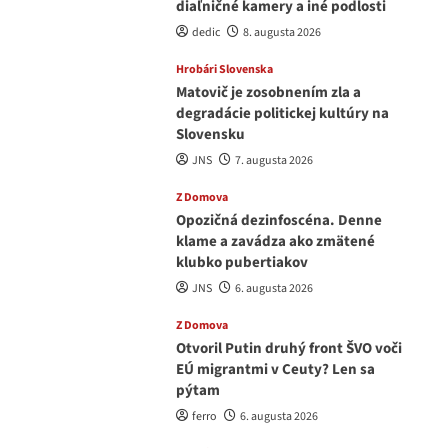
diaľničné kamery a iné podlosti
dedic
8. augusta 2026
Hrobári Slovenska
Matovič je zosobnením zla a
degradácie politickej kultúry na
Slovensku
JNS
7. augusta 2026
Z Domova
Opozičná dezinfoscéna. Denne
klame a zavádza ako zmätené
klubko pubertiakov
JNS
6. augusta 2026
Z Domova
Otvoril Putin druhý front ŠVO voči
EÚ migrantmi v Ceuty? Len sa
pýtam
ferro
6. augusta 2026