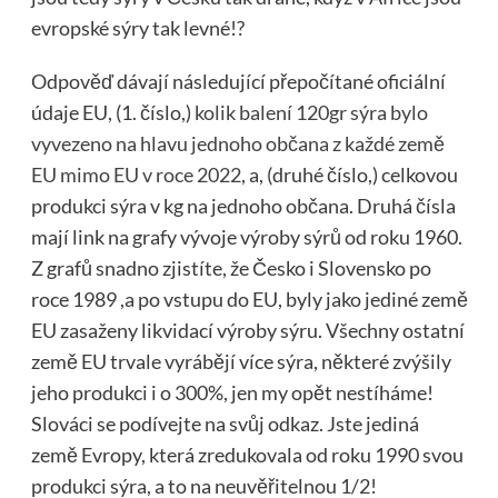
evropské sýry tak levné!?
Odpověď dávají následující přepočítané oficiální
údaje EU, (1. číslo,)
kolik balení 120gr sýra bylo
vyvezeno na hlavu jednoho občana z každé země
EU mimo EU v roce 2022
, a, (druhé číslo,) celkovou
produkci sýra v kg na jednoho občana. Druhá čísla
mají link na grafy vývoje výroby sýrů od roku 1960.
Z grafů snadno zjistíte, že Česko i Slovensko po
roce 1989 ,a po vstupu do EU, byly jako jediné země
EU zasaženy likvidací výroby sýru. Všechny ostatní
země EU trvale vyrábějí více sýra, některé zvýšily
jeho produkci i o 300%, jen my opět nestíháme!
Slováci se podívejte na svůj odkaz. Jste jediná
země Evropy, která zredukovala od roku 1990 svou
produkci sýra, a to na neuvěřitelnou 1/2!