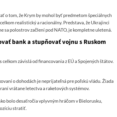
vať o tom, že Krym by mohol byť predmetom špeciálnych
elkom realistický a racionálny. Predstava, že Ukrajinci
dne sa polostrov začlení pod NATO, je kompletne uletená.
vať bank a stupňovať vojnu s Ruskom
es celkom závislá od financovania z EÚ a Spojených štátov.
kovaní o dohodách je neprijateľná pre poľskú vládu. Žiada
raní vrátane letectva a raketových systémov.
sko bolo desaťročia vplyvným hráčom v Bielorusku,
zíciu stratiť.