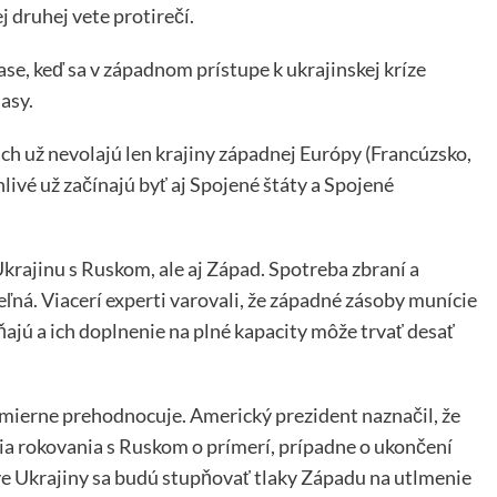
j druhej vete protirečí.
e, keď sa v západnom prístupe k ukrajinskej kríze
asy.
h už nevolajú len krajiny západnej Európy (Francúzsko,
ivé už začínajú byť aj Spojené štáty a Spojené
Ukrajinu s Ruskom, ale aj Západ. Spotreba zbraní a
ľná. Viacerí experti varovali, že západné zásoby munície
íňajú a ich doplnenie na plné kapacity môže trvať desať
 mierne prehodnocuje. Americký prezident naznačil, že
ia rokovania s Ruskom o prímerí, prípadne o ukončení
íve Ukrajiny sa budú stupňovať tlaky Západu na utlmenie