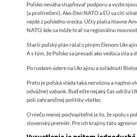
Poľsko neváha stupňovať podporu a vyzbrojova
(a protirečení). Ako člen NATO a EÚ sa cíti sil
nejde z poľského vrecka. Účty platia hlavne Am
NATO, kde sa môže hrať na regionálnu mocnosť.
Starší poľský plán rátal s plným členom Ukraj
A s tým, že Poľsko sa presadí ako vedúca sila a
Po ruskom údere na Ukrajinu a ovládnutí Bielo
Preto je poľská vláda taká nervózna a naplno vlo
odvážne) vabank. Buď ešte nejaký čas udržia Ukr
poli zahraničnej politiky všetko.
O niečo menej pochopiteľné je to, že spolu s po
slovenský premiér. Pre ich krajiny táto agresívn