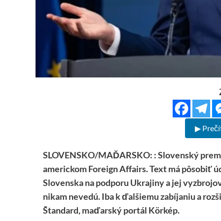
▶ Prečí
SLOVENSKO/MAĎARSKO: : Slovenský premiér s
americkom Foreign Affairs. Text má pôsobiť ú
Slovenska na podporu Ukrajiny a jej vyzbrojov
nikam nevedú. Iba k ďalšiemu zabíjaniu a rozš
Štandard, maďarský portál Körkép.