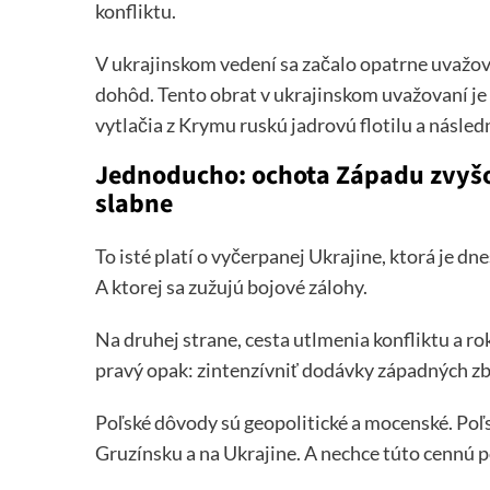
konfliktu.
V ukrajinskom vedení sa začalo opatrne uvažo
dohôd. Tento obrat v ukrajinskom uvažovaní je c
vytlačia z Krymu ruskú jadrovú flotilu a násle
Jednoducho: ochota Západu zvyšo
slabne
To isté platí o vyčerpanej Ukrajine, ktorá je dn
A ktorej sa zužujú bojové zálohy.
Na druhej strane, cesta utlmenia konfliktu a ro
pravý opak: zintenzívniť dodávky západných zb
Poľské dôvody sú geopolitické a mocenské. Poľ
Gruzínsku a na Ukrajine. A nechce túto cennú po