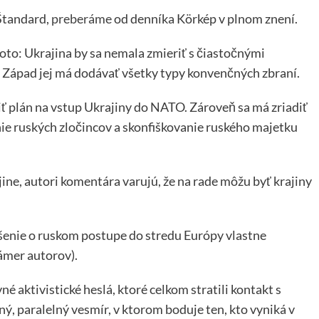
Štandard,
preberáme
od denníka Körkép v plnom znení.
toto: Ukrajina by sa nemala zmieriť s čiastočnými
 Západ jej má dodávať všetky typy konvenčných zbraní.
čiť plán na vstup Ukrajiny do NATO. Zároveň sa má zriadiť
ie ruských zločincov a skonfiškovanie ruského majetku
ine, autori komentára varujú, že na rade môžu byť krajiny
šenie o ruskom postupe do stredu Európy vlastne
zámer autorov).
é aktivistické heslá, ktoré celkom stratili kontakt s
ný, paralelný vesmír, v ktorom boduje ten, kto vyniká v