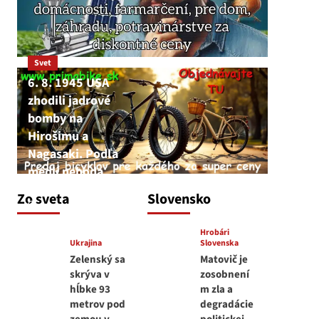
Svet
6. 8. 1945 USA
zhodili jadrové
bomby na
Hirošimu a
Nagasaki. Podľa
médií nehoda
JNS
Zo sveta
Slovensko
6. augusta 2026
Hrobári
Ukrajina
Slovenska
Zelenský sa
Matovič je
skrýva v
zosobnení
hĺbke 93
m zla a
metrov pod
degradácie