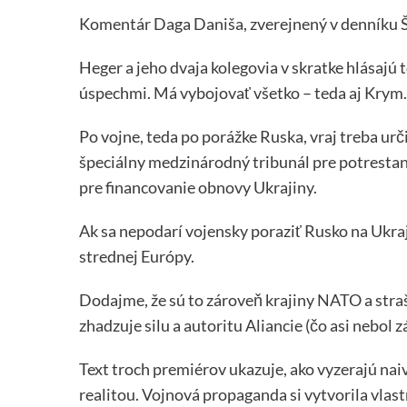
Komentár Daga Daniša, zverejnený v denníku 
Heger a jeho dvaja kolegovia v skratke hlásajú 
úspechmi. Má vybojovať všetko – teda aj Krym.
Po vojne, teda po porážke Ruska, vraj treba ur
špeciálny medzinárodný tribunál pre potrestan
pre financovanie obnovy Ukrajiny.
Ak sa nepodarí vojensky poraziť Rusko na Ukraj
strednej Európy.
Dodajme, že sú to zároveň krajiny NATO a stra
zhadzuje silu a autoritu Aliancie (čo asi nebol 
Text troch premiérov ukazuje, ako vyzerajú naivn
realitou. Vojnová propaganda si vytvorila vlast