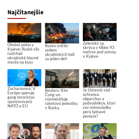
Najčítanejšie
Zelenský sa
Ohnivé peklo v
Rusko zničilo
skrýva v hĺbke 93
Kyjeve: Ruské sily
sedem
metrov pod zemou
roztrhali
ukrajinských lodí
v Kyjeve
ukrajinské hlavné
za jeden deň
mesto na kusy
Zacharovová: V
Je Ústavný súd -
Reuters: Kim
Európe operuje
ochranca
Čong-un
gang teroristov
oligarchov a
rozmiestňuje
sponzorovaný
podvodníkov, ktorí
raketovú jednotku
NATO a EÚ
cez mimovládky
v Rusku.
perú špinavé
peniaze?