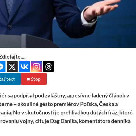
Zdielajte....
tať text
■ Stop
a podpísal pod zvláštny, agresívne ladený článok v
derne – ako silné gesto premiérov Poľska, Česka a
ania. No v skutočnosti je prehliadkou dutých fráz, ktoré
irovaniu vojny,
cituje
Dag Daniša, komentátora denníka