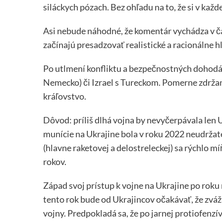
siláckych pózach. Bez ohľadu na to, že si v každe
Asi nebude náhodné, že komentár vychádza v čas
začínajú presadzovať realistické a racionálne hl
Po utlmení konfliktu a bezpečnostných dohodác
Nemecko) či Izrael s Tureckom. Pomerne zdržanl
kráľovstvo.
Dôvod: príliš dlhá vojna by nevyčerpávala len 
munície na Ukrajine bola v roku 2022 neudržate
(hlavne raketovej a delostreleckej) sa rýchlo m
rokov.
Západ svoj prístup k vojne na Ukrajine po roku
tento rok bude od Ukrajincov očakávať, že zváž
vojny. Predpokladá sa, že po jarnej protiofenz