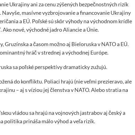
nie Ukrajiny ani za cenu zýšených bezpečnostných rizík
né. Navyše, masívne vyzbrojovanie a financovanie Ukrajiny
eričania a EÚ. Poľské sú skôr výhody na východnom krídle
 Ako nové, východné jadro Aliancie a Únie.
iny, Gruzínska a časom možno aj Bieloruska v NATO a EÚ.
 dominantný hráč v strednej a východnej Európe.
ruska sa poľské perspektívy dramaticky zužujú.
žená do konfliktu. Poliaci hrajú (nie veľmi prezieravo, ale
ajinu – aj s víziou jej členstva v NATO. Alebo stratia na
ľskou vládou sa hrajú na vojnových jastrabov aj český a
a politika prináša málo výhod a veľa rizík.