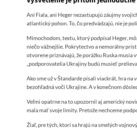
Vysvetlenie je pritom jednoduché
Ani Fiala, ani Heger nezastupujú záujmy svojich
atlantický pohon. To, čo predvádzajú, nie je pol
Mimochodom, textu, ktorý podpísal Heger, môž
niečo vážnejšie. Pokrytectvo a nemorálny prís
otvorene priznávajú, že porážku Ruska musia vyb
„podporovatelia Ukrajiny budú musieť prelievať
Ako sme už v Štandarde písali viackrát, hra na 
bezohľadná voči Ukrajine. A v konečnom dôsled
Veľmi opatrne na to upozornil aj americký novi
mala mať svoje limity. Pretože nechceme podpo
Žiaľ, pre tých, ktorí sa hrajú na smelých vojnový