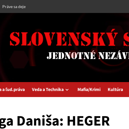
Práve sa deje
a a ľud.práva
Veda a Technika
Mafia/Krimi
Kultúra
aga Daniša: HEGER