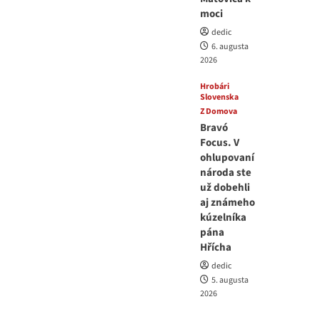
moci
dedic
6. augusta
2026
Hrobári
Slovenska
Z Domova
Bravó
Focus. V
ohlupovaní
národa ste
už dobehli
aj známeho
kúzelníka
pána
Hřícha
dedic
5. augusta
2026