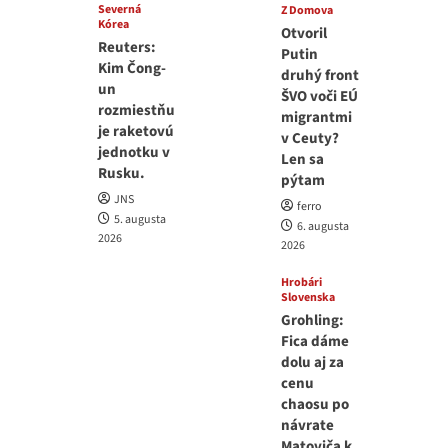
Severná
Z Domova
Kórea
Otvoril
Reuters:
Putin
Kim Čong-
druhý front
un
ŠVO voči EÚ
rozmiestňu
migrantmi
je raketovú
v Ceuty?
jednotku v
Len sa
Rusku.
pýtam
JNS
ferro
5. augusta
6. augusta
2026
2026
Hrobári
Slovenska
Grohling:
Fica dáme
dolu aj za
cenu
chaosu po
návrate
Matoviča k