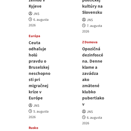
zemou v
politickej
Kyjeve
kultúry na
Slovensku
JNS
6. augusta
JNS
2026
7. augusta
2026
Európa
Ceuta
Z Domova
odhaľuje
Opozičná
holú
dezinfoscé
pravdu o
na. Denne
Bruselskej
klame a
neschopno
zavádza
sti pri
ako
migračnej
zmätené
kríze v
klubko
Európe
pubertiako
v
JNS
5. augusta
JNS
2026
6. augusta
2026
Rusko