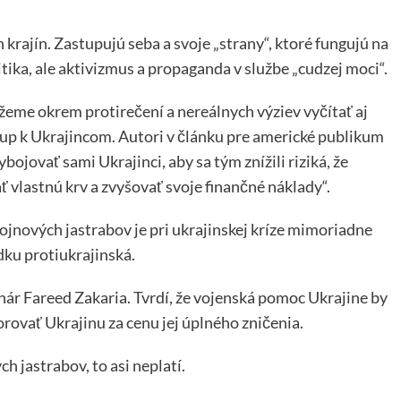
 krajín. Zastupujú seba a svoje „strany“, ktoré fungujú na
itika, ale aktivizmus a propaganda v službe „cudzej moci“.
eme okrem protirečení a nereálnych výziev vyčítať aj
tup k Ukrajincom. Autori v článku pre americké publikum
ojovať sami Ukrajinci, aby sa tým znížili riziká, že
 vlastnú krv a zvyšovať svoje finančné náklady“.
vojnových jastrabov je pri ukrajinskej kríze mimoriadne
ku protiukrajinská.
nár Fareed Zakaria. Tvrdí, že vojenská pomoc Ukrajine by
rovať Ukrajinu za cenu jej úplného zničenia.
ch jastrabov, to asi neplatí.