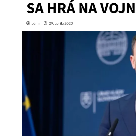
SA HRÁ NA VOJ
admin
29. apríla 2023