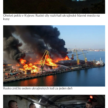
Ohnivé peklo v Kyjeve: Ruské sily roztrhali ukrajinské hlavné mesto na
kusy
Rusko zničilo sedem ukrajinských lodí za jeden deň