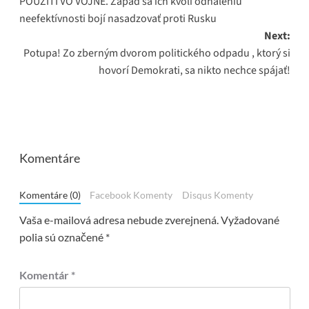
POUŽITÍ VO VOJNE. Západ sa ich kvôli odhaleniu
neefektívnosti bojí nasadzovať proti Rusku
Next:
Potupa! Zo zberným dvorom politického odpadu , ktorý si
hovorí Demokrati, sa nikto nechce spájať!
Komentáre
Komentáre (0)
Facebook Komenty
Disqus Komenty
Vaša e-mailová adresa nebude zverejnená.
Vyžadované
polia sú označené
*
Komentár
*