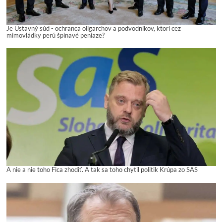
Je Ústavný súd - ochranca oligarchov a podvodníkov, ktorí cez
mimovládky perú špinavé peniaze?
A nie a nie toho Fica zhodiť. A tak sa toho chytil politik Krúpa zo SAS