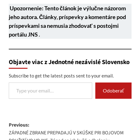
Upozornenie: Tento článok je výlučne názorom
jeho autora. Články, príspevky a komentáre pod
príspevkami sa nemusia zhodovať s postojmi
portálu JNS
.
Objavte viac z Jednotné nezávislé Slovensko
Subscribe to get the latest posts sent to your email.
Type your email…
Odoberať
Post
Previous:
ZÁPADNÉ ZBRANE PREPADAJÚ V SKÚŠKE PRI BOJOVOM
navigation