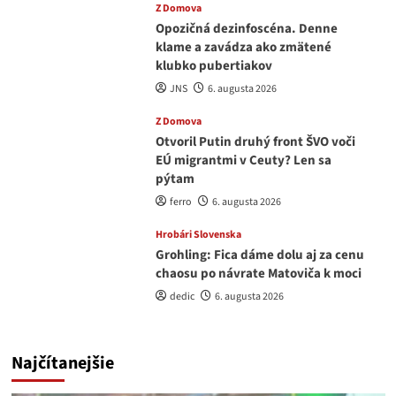
Z Domova
Opozičná dezinfoscéna. Denne
klame a zavádza ako zmätené
klubko pubertiakov
JNS
6. augusta 2026
Z Domova
Otvoril Putin druhý front ŠVO voči
EÚ migrantmi v Ceuty? Len sa
pýtam
ferro
6. augusta 2026
Hrobári Slovenska
Grohling: Fica dáme dolu aj za cenu
chaosu po návrate Matoviča k moci
dedic
6. augusta 2026
Najčítanejšie