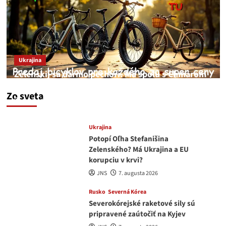
Ukrajina
Zelenskij sa darmo pechorí. Má spolu s Chmarom
a Drapatým nad čím rozmýšľať
Zo sveta
medvedar
8. augusta 2026
Ukrajina
Potopí Oľha Stefanišina
Zelenského? Má Ukrajina a EU
korupciu v krvi?
JNS
7. augusta 2026
Rusko
Severná Kórea
Severokórejské raketové sily sú
pripravené zaútočiť na Kyjev