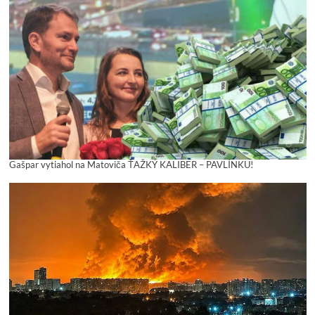
Gašpar vytiahol na Matoviča ŤAŽKÝ KALIBER – PAVLÍNKU!