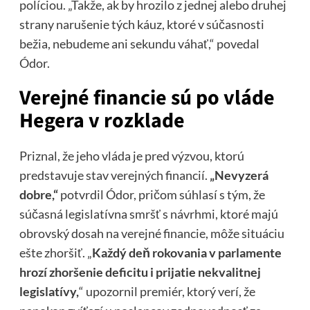
políciou. „Takže, ak by hrozilo z jednej alebo druhej
strany narušenie tých káuz, ktoré v súčasnosti
bežia, nebudeme ani sekundu váhať,“ povedal
Ódor.
Verejné financie sú po vláde
Hegera v rozklade
Priznal, že jeho vláda je pred výzvou, ktorú
predstavuje stav verejných financií.
„Nevyzerá
dobre,“
potvrdil Ódor, pričom súhlasí s tým, že
súčasná legislatívna smršť s návrhmi, ktoré majú
obrovský dosah na verejné financie, môže situáciu
ešte zhoršiť. „
Každý deň rokovania v parlamente
hrozí zhoršenie deficitu i prijatie nekvalitnej
legislatívy,
“ upozornil premiér, ktorý verí, že