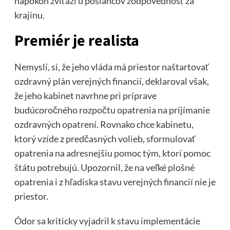
napokon zvíťazí u poslancov zodpovednosť za
krajinu.
Premiér je realista
Nemyslí, si, že jeho vláda má priestor naštartovať
ozdravný plán verejných financií, deklaroval však,
že jeho kabinet navrhne pri príprave
budúcoročného rozpočtu opatrenia na prijímanie
ozdravných opatrení. Rovnako chce kabinetu,
ktorý vzíde z predčasných volieb, sformulovať
opatrenia na adresnejšiu pomoc tým, ktorí pomoc
štátu potrebujú. Upozornil, že na veľké plošné
opatrenia i z hľadiska stavu verejných financií nie je
priestor.
Ódor sa kriticky vyjadril k stavu implementácie