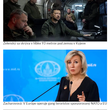
Zelenský sa skrýva v hĺbke 93 metrov pod zemou v Kyjeve
Zacharovová: V Európe operuje gang teroristov sponzorovaný NATO a EÚ