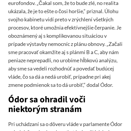
eurofondov. „Čakal som, že to bude zlé, no realita
ukázala, že je to ešte o čosi horšie,“ priznal. Úlohu
svojho kabinetu vidí preto v zrýchlení všetkých
procesov, ktoré umožnia efektívnejšie čerpanie. Je
oboznámený aj s komplikovanou situáciou v
prípade výstavby nemocníc z plánu obnovy. „Začali
sme pracovať okamžite aj s plánmi B a C, aby nám
peniaze neprepadli, no urobíme hĺbkovú analýzu,
aby sme sa vedeli rozhodnúť a povedať budúcej
vláde, čo sa dá a nedá urobiť, prípadne pri akej
zmene podmienok sa to dá urobiť,“ dodal Ódor.
Ódor sa ohradil voči
niektorým stranám
Pri uchádzaní sa o dôveru vláde v parlamente Ódor