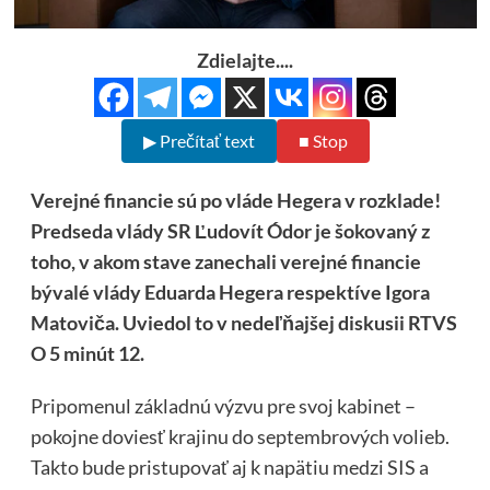
Zdielajte....
▶ Prečítať text
■ Stop
Verejné financie sú po vláde Hegera v rozklade!
Predseda vlády SR Ľudovít Ódor je šokovaný z
toho, v akom stave zanechali verejné financie
bývalé vlády Eduarda Hegera respektíve Igora
Matoviča. Uviedol to v nedeľňajšej diskusii RTVS
O 5 minút 12.
Pripomenul základnú výzvu pre svoj kabinet –
pokojne doviesť krajinu do septembrových volieb.
Takto bude pristupovať aj k napätiu medzi SIS a