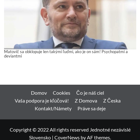
Matovič sa obklopuje len takými ľuďmi, ako je on sám! Psychopatmi a
deviantmi
Domov
Cookies
Čo je náš ciel
Vaša podpora je kľúčová!
Z Domova
Z Česka
Kontakt/Námety
Práve sa deje
Copyright © 2022 All rights reserved Jednotné nezávislé
Slovensko
|
CoverNews
by AF themes.