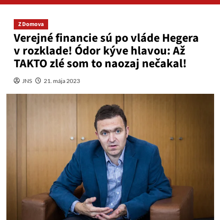
Z Domova
Verejné financie sú po vláde Hegera
v rozklade! Ódor kýve hlavou: Až
TAKTO zlé som to naozaj nečakal!
JNS
21. mája 2023