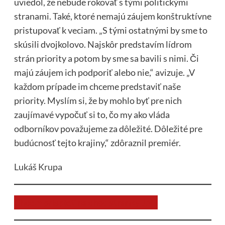
uviedol, že nebude rokovať s tými politickými
stranami. Také, ktoré nemajú záujem konštruktívne
pristupovať k veciam. „S tými ostatnými by sme to
skúsili dvojkolovo. Najskôr predstavím lídrom
strán priority a potom by sme sa bavili s nimi. Či
majú záujem ich podporiť alebo nie,“ avizuje. „V
každom prípade im chceme predstaviť naše
priority. Myslím si, že by mohlo byť pre nich
zaujímavé vypočuť si to, čo my ako vláda
odborníkov považujeme za dôležité. Dôležité pre
budúcnosť tejto krajiny,“ zdôraznil premiér.
Lukáš Krupa
Chcem prispieť na chod stránky JNS