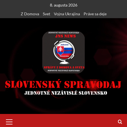
Skip
8. augusta 2026
to
Z Domova
Svet
Vojna Ukrajina
Práve sa deje
content
Primary
Menu