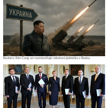
Reuters: Kim Čong-un rozmiestňuje raketovú jednotku v Rusku.