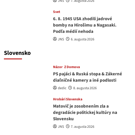
JNS
7. augusta 2026
Svet
6. 8. 1945 USA zhodili jadrové
bomby na Hirošimu a Nagasaki.
Podľa médií nehoda
JNS
6. augusta 2026
Slovensko
Názor
Z Domova
PS pajáci & Ruská stopa & Zákerné
diaľničné kamery a iné podlosti
dedic
8. augusta 2026
Hrobári Slovenska
Matovič je zosobnením zla a
degradácie politickej kultúry na
Slovensku
JNS
7. augusta 2026