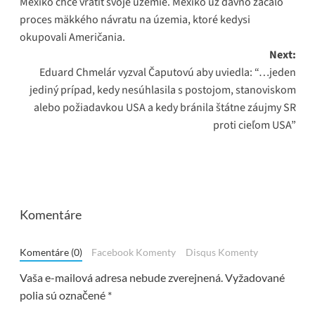
Mexiko chce vrátiť svoje územie. Mexiko už dávno začalo
navigation
proces mäkkého návratu na územia, ktoré kedysi
okupovali Američania.
Next:
Eduard Chmelár vyzval Čaputovú aby uviedla: “…jeden
jediný prípad, kedy nesúhlasila s postojom, stanoviskom
alebo požiadavkou USA a kedy bránila štátne záujmy SR
proti cieľom USA”
Komentáre
Komentáre (0)
Facebook Komenty
Disqus Komenty
Vaša e-mailová adresa nebude zverejnená.
Vyžadované
polia sú označené
*