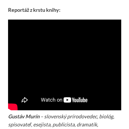
Reportáž z krstu knihy:
Gustáv Murín
– slovenský prírodovedec, biológ,
spisovateľ, esejista, publicista, dramatik,