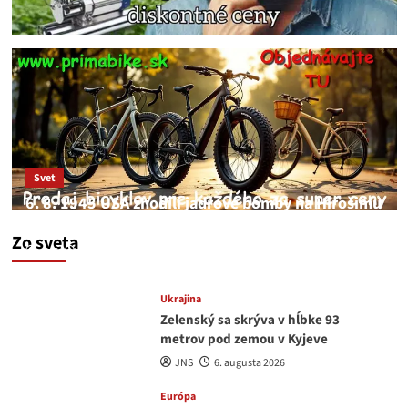
Svet
6. 8. 1945 USA zhodili jadrové bomby na Hirošimu
a Nagasaki. Podľa médií nehoda
Zo sveta
JNS
6. augusta 2026
Ukrajina
Zelenský sa skrýva v hĺbke 93
metrov pod zemou v Kyjeve
JNS
6. augusta 2026
Európa