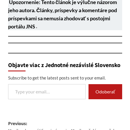
Upozornenie: Tento článok je výlučne názorom
jeho autora. Články, príspevky a komentáre pod
príspevkami sa nemusia zhodovať s postojmi
portálu JNS
.
Objavte viac z Jednotné nezávislé Slovensko
Subscribe to get the latest posts sent to your email.
Type your email…
Odoberať
Post
Previous: