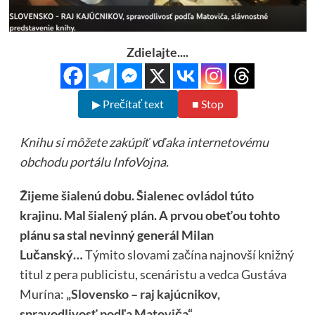
Zdielajte....
▶ Prečítať text
■ Stop
Knihu si môžete zakúpiť vďaka internetovému
obchodu portálu InfoVojna.
Žijeme šialenú dobu. Šialenec ovládol túto
krajinu. Mal šialený plán. A prvou obeťou tohto
plánu sa stal nevinný generál Milan
Lučanský…
Týmito slovami začína najnovší knižný
titul z pera publicistu, scenáristu a vedca Gustáva
Murína:
„Slovensko – raj kajúcnikov,
spravodlivosť podľa Matoviča“
.