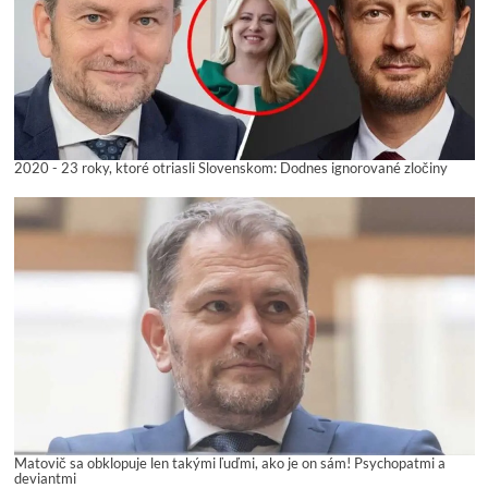
2020 - 23 roky, ktoré otriasli Slovenskom: Dodnes ignorované zločiny
Matovič sa obklopuje len takými ľuďmi, ako je on sám! Psychopatmi a
deviantmi