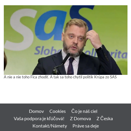
A nie a nie toho Fica zhodiť. A tak sa toho chytil politik Krúpa zo SAS
Domov
Cookies
Čo je náš ciel
Vaša podpora je kľúčová!
Z Domova
Z Česka
Kontakt/Námety
Práve sa deje