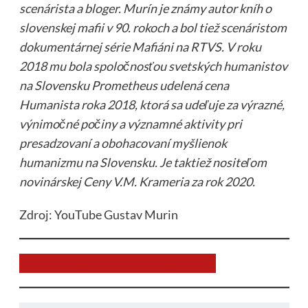
scenárista a bloger. Murín je známy autor kníh o
slovenskej mafii v 90. rokoch a bol tiež scenáristom
dokumentárnej série Mafiáni na RTVS. V roku
2018 mu bola spoločnosťou svetských humanistov
na Slovensku Prometheus udelená cena
Humanista roka 2018, ktorá sa udeľuje za výrazné,
výnimočné počiny a významné aktivity pri
presadzovaní a obohacovaní myšlienok
humanizmu na Slovensku. Je taktiež nositeľom
novinárskej Ceny V.M. Krameria za rok 2020.
Zdroj: YouTube Gustav Murin
Chcem prispieť na chod stránky JNS