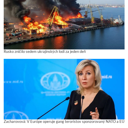
Rusko zničilo sedem ukrajinských lodí za jeden deň
Zacharovová: V Európe operuje gang teroristov sponzorovaný NATO a EÚ