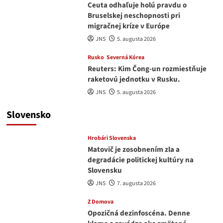
Ceuta odhaľuje holú pravdu o
Bruselskej neschopnosti pri
migračnej kríze v Európe
JNS
5. augusta 2026
Rusko
Severná Kórea
Reuters: Kim Čong-un rozmiestňuje
raketovú jednotku v Rusku.
JNS
5. augusta 2026
Slovensko
Hrobári Slovenska
Matovič je zosobnením zla a
degradácie politickej kultúry na
Slovensku
JNS
7. augusta 2026
Z Domova
Opozičná dezinfoscéna. Denne