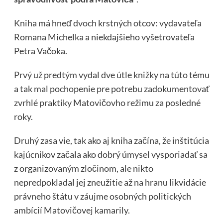
Kniha má hneď dvoch krstných otcov: vydavateľa
Romana Michelka a niekdajšieho vyšetrovateľa
Petra Vačoka.
Prvý už predtým vydal dve útle knižky na túto tému
a tak mal pochopenie pre potrebu zadokumentovať
zvrhlé praktiky Matovičovho režimu za posledné
roky.
Druhý zasa vie, tak ako aj kniha začína, že inštitúcia
kajúcnikov začala ako dobrý úmysel vysporiadať sa
z organizovaným zločinom, ale nikto
nepredpokladal jej zneužitie až na hranu likvidácie
právneho štátu v záujme osobných politických
ambícií Matovičovej kamarily.