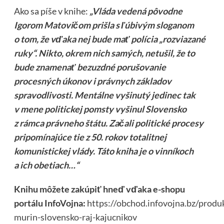
Ako sa píše v knihe:
„Vláda vedená pôvodne
Igorom Matovičom prišla s ľúbivým sloganom
o tom, že vďaka nej bude mať polícia „rozviazané
ruky“. Nikto, okrem nich samých, netušil, že to
bude znamenať bezuzdné porušovanie
procesných úkonov i právnych základov
spravodlivosti. Mentálne vyšinutý jedinec tak
v mene politickej pomsty vyšinul Slovensko
z rámca právneho štátu. Začali politické procesy
pripomínajúce tie z 50. rokov totalitnej
komunistickej vlády. Táto kniha je o vinníkoch
a ich obetiach…“
Knihu môžete zakúpiť hneď vďaka e-shopu
portálu InfoVojna:
https://obchod.infovojna.bz/produ
murin-slovensko-raj-kajucnikov