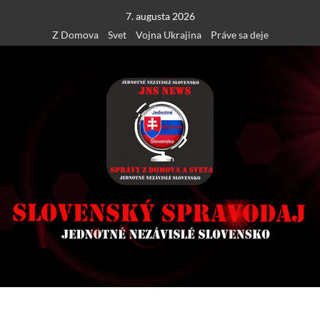
Skip
7. augusta 2026
to
Z Domova
Svet
Vojna Ukrajina
Práve sa deje
content