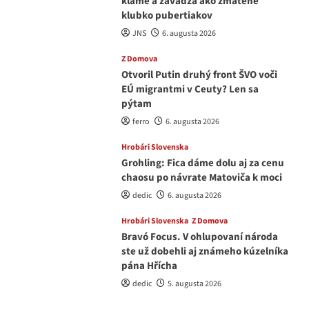
klame a zavádza ako zmätené
klubko pubertiakov
JNS
6. augusta 2026
Z Domova
Otvoril Putin druhý front ŠVO voči
EÚ migrantmi v Ceuty? Len sa
pýtam
ferro
6. augusta 2026
Hrobári Slovenska
Grohling: Fica dáme dolu aj za cenu
chaosu po návrate Matoviča k moci
dedic
6. augusta 2026
Hrobári Slovenska
Z Domova
Bravó Focus. V ohlupovaní národa
ste už dobehli aj známeho kúzelníka
pána Hřícha
dedic
5. augusta 2026