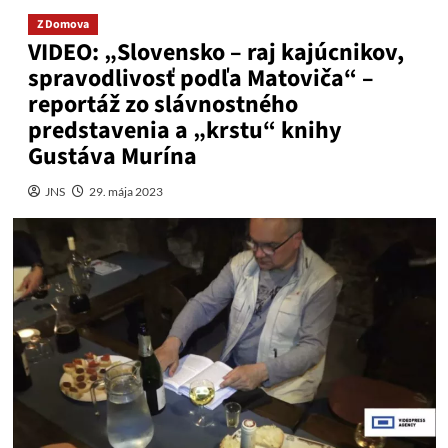
Z Domova
VIDEO: „Slovensko – raj kajúcnikov,
spravodlivosť podľa Matoviča“ –
reportáž zo slávnostného
predstavenia a „krstu“ knihy
Gustáva Murína
JNS
29. mája 2023