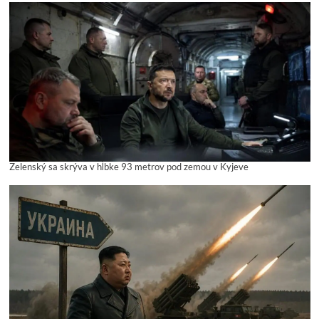
Zelenský sa skrýva v hĺbke 93 metrov pod zemou v Kyjeve