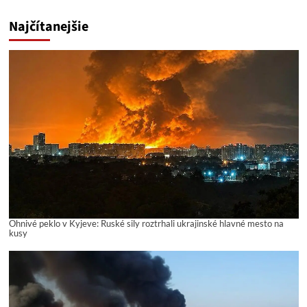
Najčítanejšie
Ohnivé peklo v Kyjeve: Ruské sily roztrhali ukrajinské hlavné mesto na
kusy