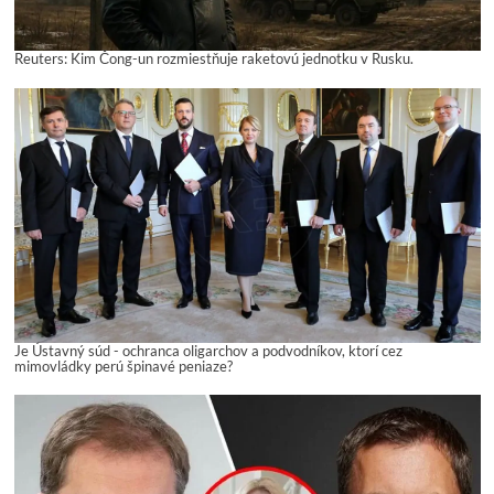
Reuters: Kim Čong-un rozmiestňuje raketovú jednotku v Rusku.
Je Ústavný súd - ochranca oligarchov a podvodníkov, ktorí cez
mimovládky perú špinavé peniaze?