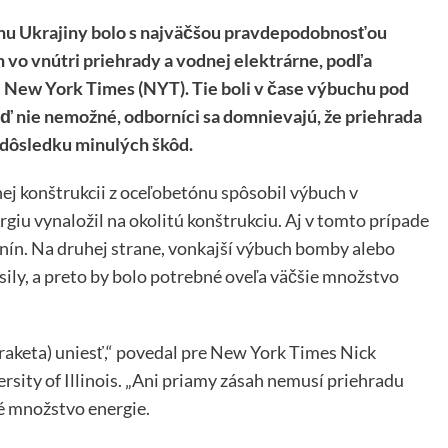
hu Ukrajiny bolo s najväčšou pravdepodobnosťou
o vnútri priehrady a vodnej elektrárne, podľa
e New York Times (NYT). Tie boli v čase výbuchu pod
ď nie nemožné, odborníci sa domnievajú, že priehrada
 dôsledku minulých škôd.
ej konštrukcii z oceľobetónu spôsobil výbuch v
giu vynaložil na okolitú konštrukciu. Aj v tomto prípade
nín. Na druhej strane, vonkajší výbuch bomby alebo
sily, a preto by bolo potrebné oveľa väčšie množstvo
raketa) uniesť,“ povedal pre New York Times Nick
rsity of Illinois. „Ani priamy zásah nemusí priehradu
né množstvo energie.