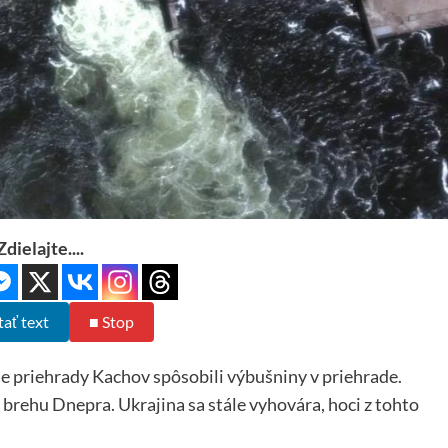
Zdielajte....
tať text
■ Stop
e priehrady Kachov spôsobili výbušniny v priehrade.
brehu Dnepra. Ukrajina sa stále vyhovára, hoci z tohto