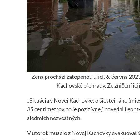
Žena prochází zatopenou ulicí, 6. června 202
Kachovské přehrady. Ze zničení jej
„Situácia v Novej Kachovke: o šiestej ráno (mi
35 centimetrov, to je pozitívne,“ povedal Leont
siedmich nezvestných.
V utorok muselo z Novej Kachovky evakuovať 9