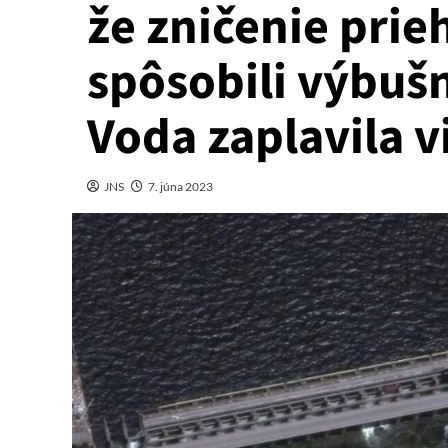
že zničenie pri
spôsobili výbušn
Voda zaplavila 
JNS
7. júna 2023