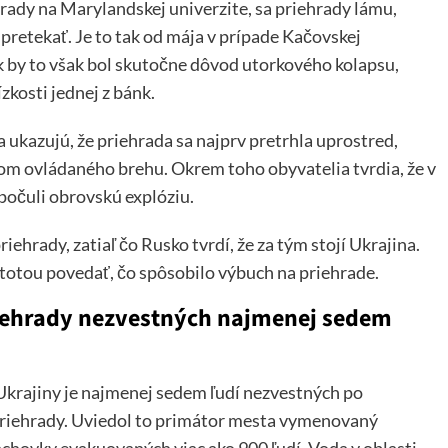
ady na Marylandskej univerzite, sa priehrady lámu,
 pretekať. Je to tak od mája v prípade Kačovskej
k by to však bol skutočne dôvod utorkového kolapsu,
ízkosti jednej z bánk.
ukazujú, že priehrada sa najprv pretrhla uprostred,
om ovládaného brehu. Okrem toho obyvatelia tvrdia, že v
počuli obrovskú explóziu.
hrady, zatiaľ čo Rusko tvrdí, že za tým stojí Ukrajina.
stotou povedať, čo spôsobilo výbuch na priehrade.
riehrady nezvestných najmenej sedem
rajiny je najmenej sedem ľudí nezvestných po
riehrady. Uviedol to primátor mesta vymenovaný