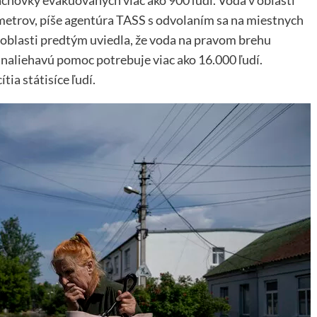
hovky evakuovaných viac ako 900 ľudí. Voda v oblasti
timetrov, píše agentúra TASS s odvolaním sa na miestnych
 oblasti predtým uviedla, že voda na pravom brehu
naliehavú pomoc potrebuje viac ako 16.000 ľudí.
ia státisíce ľudí.