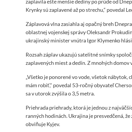
zaplavila ešte menšie dediny po prúde od Dnep
Krynky sú zaplavené až po strechu,“ povedal Le
Záplavová vlna zasiahla aj opačný breh Dnepra,
oblastnej vojenskej správy Oleksandr Prokudin
ukrajinský minister vnútra Igor Klymenko hlásil
Rozsah záplav ukazujú satelitné snímky spolo
zaplavených miest a dedín. Z mnohých domov v
„Všetko je ponorené vo vode, všetok nábytok, ch
mám robiť,“ povedal 53-ročný obyvateľ Cherso
sa v utorok zvýšila o 3,5 metra.
Priehrada priehrady, ktorá je jednou z najväčší
ranných hodinách. Ukrajina je presvedčená, že
obviňuje Kyjev.