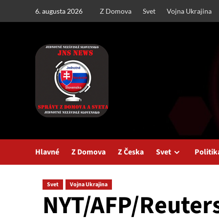
Skip
6. augusta 2026
Z Domova
Svet
Vojna Ukrajina
to
content
Hlavné
Z Domova
Z Česka
Svet
Politik
Svet
Vojna Ukrajina
NYT/AFP/Reuters