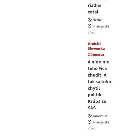
riadne
zaťal.
dedic
4. augusta
2026
Hrobári
Slovenska
Z Domova
A nie a nie
toho Fica
zhodiť. A
tak sa toho
chytil
politik
Krúpa zo
SAS
moechus
4. augusta
2026