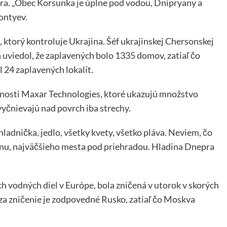
ra. „Obec Korsunka je úplne pod vodou, Dnipryany a
ontyev.
 ktorý kontroluje Ukrajina. Šéf ukrajinskej Chersonskej
 uviedol, že zaplavených bolo 1335 domov, zatiaľ čo
 24 zaplavených lokalít.
čnosti Maxar Technologies, ktoré ukazujú množstvo
yčnievajú nad povrch iba strechy.
ladnička, jedlo, všetky kvety, všetko pláva. Neviem, čo
nu, najväčšieho mesta pod priehradou. Hladina Dnepra
ch vodných diel v Európe, bola zničená v utorok v skorých
 za zničenie je zodpovedné Rusko, zatiaľ čo Moskva