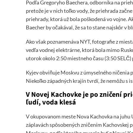
Podľa Gregoryho Baechera, odborníka na priehr
pretože je v nich toľko vody, že priehrada začne
priehrady, ktorá už bola poškodená vo vojne. A
Baecher by očakával, že sa to stane najskôr v bl
Ako však poznamenáva NYT, fotografie z miesta 
vedľa vodnej elektrárne, ktorá bola mimo Rusk
utorok okolo 2:50 miestneho času (3:50 SELČ) 
Kyjev obviňuje Moskvu z úmyselného ničenia prie
Niekoľko západných krajín tvrdí, že nemôžu s i
V Novej Kachovke je po zničení p
ľudí, voda klesá
V okupovanom meste Nova Kachovka na juhu Uk
záplavách spôsobených zničením Kachovskej p