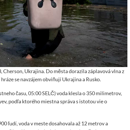
3, Cherson, Ukrajina. Do města dorazila záplavová vlna z
í hráze se navzájem obviňují Ukrajina a Rusko.
estneho času, 05:00 SELČ) voda klesla o 350 milimetrov,
yev, podľa ktorého miestna správa s istotou vie o
00 ľudí, voda v meste dosahovala až 12 metrov a