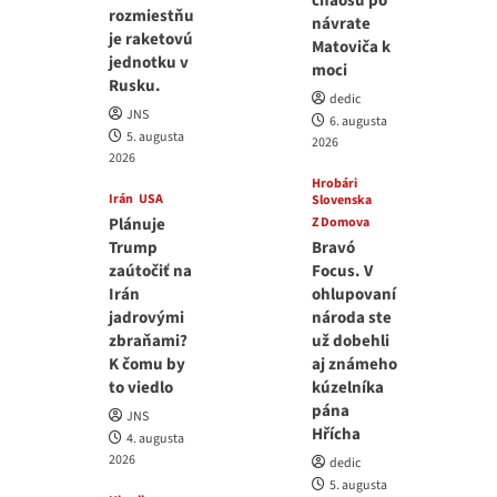
chaosu po
rozmiestňu
návrate
je raketovú
Matoviča k
jednotku v
moci
Rusku.
dedic
JNS
6. augusta
5. augusta
2026
2026
Hrobári
Irán
USA
Slovenska
Plánuje
Z Domova
Trump
Bravó
zaútočiť na
Focus. V
Irán
ohlupovaní
jadrovými
národa ste
zbraňami?
už dobehli
K čomu by
aj známeho
to viedlo
kúzelníka
pána
JNS
Hřícha
4. augusta
2026
dedic
5. augusta