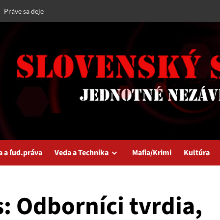
Práve sa deje
a a ľud.práva
Veda a Technika
Mafia/Krimi
Kultúra
: Odborníci tvrdia,