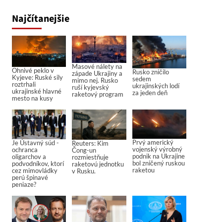
Najčítanejšie
Masové nálety na
Ohnivé peklo v
Rusko zničilo
západe Ukrajiny a
Kyjeve: Ruské sily
sedem
mimo nej. Rusko
roztrhali
ukrajinských lodí
ruší kyjevský
ukrajinské hlavné
za jeden deň
raketový program
mesto na kusy
Prvý americký
Je Ústavný súd -
Reuters: Kim
vojenský výrobný
ochranca
Čong-un
podnik na Ukrajine
oligarchov a
rozmiestňuje
bol zničený ruskou
podvodníkov, ktorí
raketovú jednotku
raketou
cez mimovládky
v Rusku.
perú špinavé
peniaze?