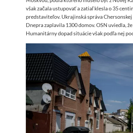
Moskvou, podľa ktorého muselo byť z Novej Kac
však začala ustupovať a zatiaľ klesla o 35 cen
predstaviteľov. Ukrajinská správa Chersonskej
Dnepra zaplavila 1300 domov. OSN uviedla, že 
Humanitárny dopad situácie však podľa nej pocít