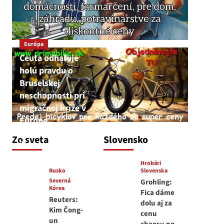
Európa
Ceuta odhaľuje
holú pravdu o
Bruselskej
neschopnosti pri
migračnej kríze v
Európe
JNS
Zo sveta
Slovensko
5. augusta 2026
Hrobári
Rusko
Slovenska
Severná
Grohling:
Kórea
Fica dáme
Reuters:
dolu aj za
Kim Čong-
cenu
un