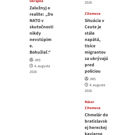
Ukrajina
2026
Zalužnyj o
realite: „Do
Z Domova
NATO v
Situácia v
skutočnosti
Ceute je
nikdy
stále
nevstúpim
napätá,
e.
tisíce
Bohužiaľ.“
migrantov
sa ukrývajú
JNS
pred
4. augusta
políciou
2026
JNS
4. augusta
2026
Názor
Z Domova
Chmelár do
bratislavsk
ej hereckej
kaviarne