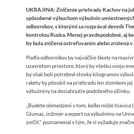
UKRAJINA: Zničenie priehrady Kachov na ju
spôsobené výbuchom výbušnín umiestnených v
odborníkov, s ktorými sa rozprával denník Th
kontrolou Ruska. Menej pravdepodobné, aj ke
by bola zničená ostreľovaním alebo zrútená v
Podľa odborníkov by najväčšie škody na masívn
uzavretom priestore, ktorý by všetku svoju ener
by však boli potrebné stovky kilogramov výbuš
rakety by pôsobil na priehradu len zlomkom jej 
výbušniny na dosiahnutie podobného účinku.
„Budete obmedzení v tom, koľko môže hlavica (
Glumac, inžinier a expert na výbušniny na Unive
zničiť,“ poznamenal s tým, že si vyžaduje znač