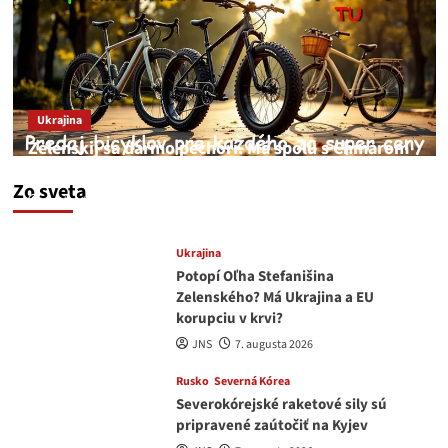
Ukrajina
Zelenskij sa darmo pechorí. Má spolu s Chmarom
a Drapatým nad čím rozmýšľať
Zo sveta
medvedar
8. augusta 2026
Ukrajina
Potopí Oľha Stefanišina
Zelenského? Má Ukrajina a EU
korupciu v krvi?
JNS
7. augusta 2026
Rusko
Severná Kórea
Severokórejské raketové sily sú
pripravené zaútočiť na Kyjev