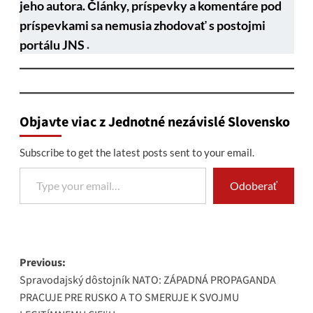
jeho autora. Články, príspevky a komentáre pod
príspevkami sa nemusia zhodovať s postojmi
portálu JNS
.
Objavte viac z Jednotné nezávislé Slovensko
Subscribe to get the latest posts sent to your email.
Type your email…
Odoberať
Post
Previous:
Spravodajský dôstojník NATO: ZÁPADNÁ PROPAGANDA
navigation
PRACUJE PRE RUSKO A TO SMERUJE K SVOJMU