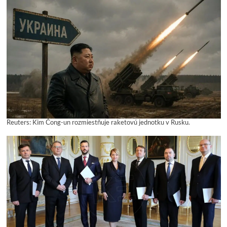
Reuters: Kim Čong-un rozmiestňuje raketovú jednotku v Rusku.