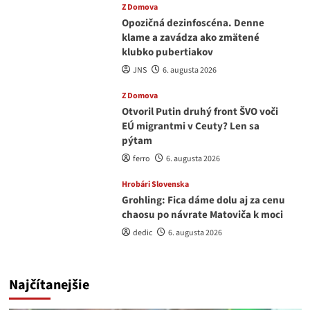
Z Domova
Opozičná dezinfoscéna. Denne
klame a zavádza ako zmätené
klubko pubertiakov
JNS
6. augusta 2026
Z Domova
Otvoril Putin druhý front ŠVO voči
EÚ migrantmi v Ceuty? Len sa
pýtam
ferro
6. augusta 2026
Hrobári Slovenska
Grohling: Fica dáme dolu aj za cenu
chaosu po návrate Matoviča k moci
dedic
6. augusta 2026
Najčítanejšie