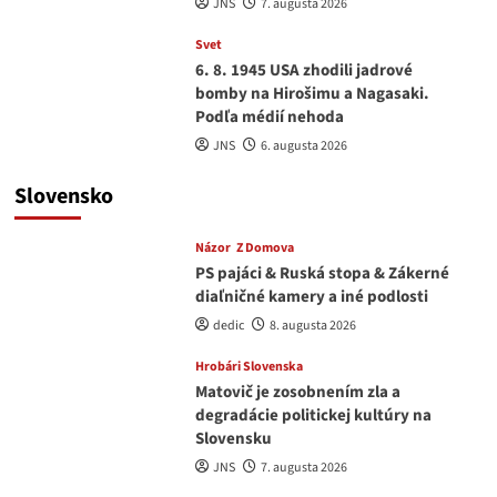
JNS
7. augusta 2026
Svet
6. 8. 1945 USA zhodili jadrové
bomby na Hirošimu a Nagasaki.
Podľa médií nehoda
JNS
6. augusta 2026
Slovensko
Názor
Z Domova
PS pajáci & Ruská stopa & Zákerné
diaľničné kamery a iné podlosti
dedic
8. augusta 2026
Hrobári Slovenska
Matovič je zosobnením zla a
degradácie politickej kultúry na
Slovensku
JNS
7. augusta 2026