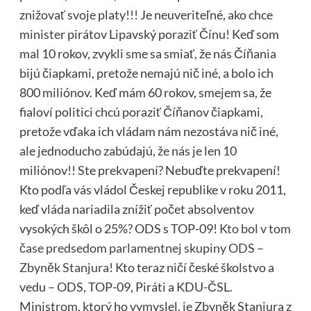
znižovať svoje platy!!! Je neuveriteľné, ako chce
minister pirátov Lipavský poraziť Čínu! Keď som
mal 10 rokov, zvykli sme sa smiať, že nás Číňania
bijú čiapkami, pretože nemajú nič iné, a bolo ich
800 miliónov. Keď mám 60 rokov, smejem sa, že
fialoví politici chcú poraziť Číňanov čiapkami,
pretože vďaka ich vládam nám nezostáva nič iné,
ale jednoducho zabúdajú, že nás je len 10
miliónov!! Ste prekvapení? Nebuďte prekvapení!
Kto podľa vás vládol Českej republike v roku 2011,
keď vláda nariadila znížiť počet absolventov
vysokých škôl o 25%? ODS s TOP-09!
Kto bol v tom
čase predsedom parlamentnej skupiny ODS –
Zbyněk Stanjura
! Kto teraz ničí české školstvo a
vedu – ODS, TOP-09, Piráti a KDU-ČSL.
Ministrom, ktorý ho vymyslel, je Zbyněk Stanjura z