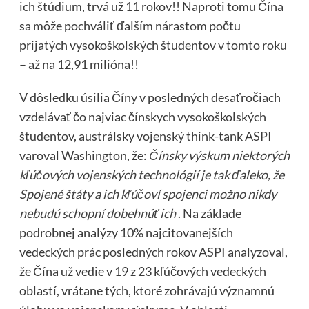
ich štúdium, trvá už 11 rokov!! Naproti tomu Čína
sa môže pochváliť ďalším nárastom počtu
prijatých vysokoškolských študentov v tomto roku
– až na 12,91 milióna!!
V dôsledku úsilia Číny v posledných desaťročiach
vzdelávať čo najviac čínskych vysokoškolských
študentov, austrálsky vojenský think-tank ASPI
varoval Washington, že:
Čínsky výskum niektorých
kľúčových vojenských technológií je tak ďaleko, že
Spojené štáty a ich kľúčoví spojenci možno nikdy
nebudú schopní dobehnúť ich
. Na základe
podrobnej analýzy 10% najcitovanejších
vedeckých prác posledných rokov ASPI analyzoval,
že Čína už vedie v 19 z 23 kľúčových vedeckých
oblastí, vrátane tých, ktoré zohrávajú významnú