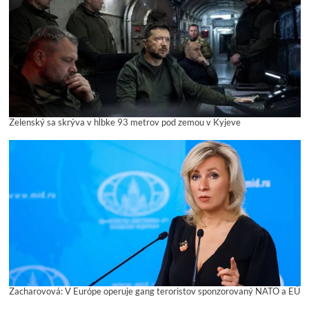
Zelenský sa skrýva v hĺbke 93 metrov pod zemou v Kyjeve
Zacharovová: V Európe operuje gang teroristov sponzorovaný NATO a EÚ