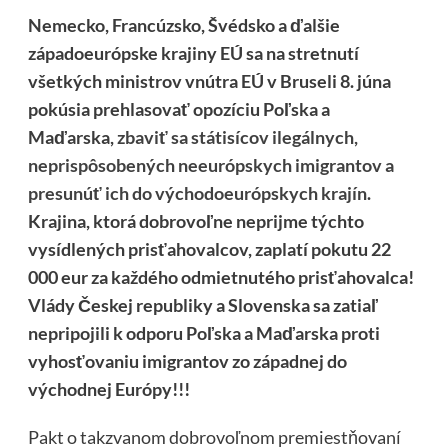
Nemecko, Francúzsko, Švédsko a ďalšie
západoeurópske krajiny EÚ sa na stretnutí
všetkých ministrov vnútra EÚ v Bruseli 8. júna
pokúsia prehlasovať opozíciu Poľska a
Maďarska,
zbaviť sa státisícov ilegálnych,
neprispôsobených neeurópskych imigrantov a
presunúť ich do východoeurópskych krajín
.
Krajina, ktorá dobrovoľne neprijme týchto
vysídlených prisťahovalcov, zaplatí pokutu 22
000 eur za každého odmietnutého prisťahovalca!
Vlády Českej republiky a Slovenska sa zatiaľ
nepripojili k odporu Poľska a Maďarska proti
vyhosťovaniu imigrantov zo západnej do
východnej Európy!!!
Pakt o takzvanom dobrovoľnom premiestňovaní