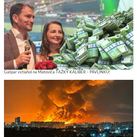
Gašpar vytiahol na Matoviča ŤAŽKÝ KALIBER – PAVLÍNKU!