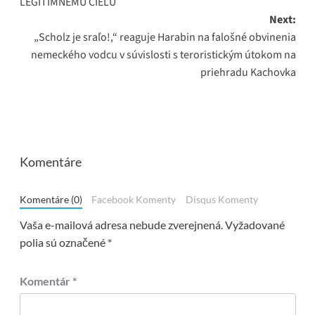
LEGITÍMNEMU CIEĽU
Next:
„Scholz je sraľo!,“ reaguje Harabin na falošné obvinenia
nemeckého vodcu v súvislosti s teroristickým útokom na
priehradu Kachovka
Komentáre
Komentáre (0)
Facebook Komenty
Disqus Komenty
Vaša e-mailová adresa nebude zverejnená.
Vyžadované
polia sú označené
*
Komentár
*