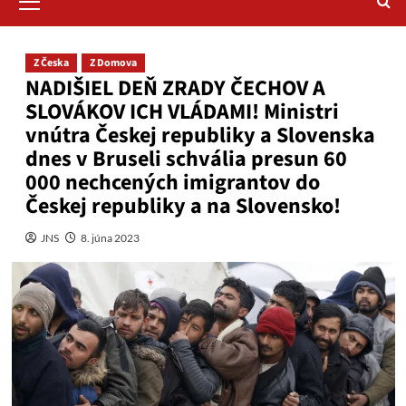
Menu
Z Česka
Z Domova
NADIŠIEL DEŇ ZRADY ČECHOV A
SLOVÁKOV ICH VLÁDAMI! Ministri
vnútra Českej republiky a Slovenska
dnes v Bruseli schvália presun 60
000 nechcených imigrantov do
Českej republiky a na Slovensko!
JNS
8. júna 2023