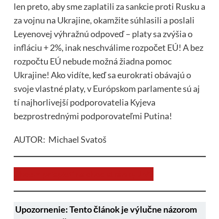
len preto, aby sme zaplatili za sankcie proti Rusku a
za vojnu na Ukrajine, okamžite súhlasili a poslali
Leyenovej výhražnú odpoveď – platy sa zvýšia o
infláciu + 2%, inak neschválime rozpočet EÚ! A bez
rozpočtu EÚ nebude možná žiadna pomoc
Ukrajine! Ako vidíte, keď sa eurokrati obávajú o
svoje vlastné platy, v Európskom parlamente sú aj
tí najhorlivejší podporovatelia Kyjeva
bezprostrednými podporovateľmi Putina!
AUTOR: Michael Svatoš
Chcem prispieť na chod stránky JNS
Upozornenie: Tento článok je výlučne názorom