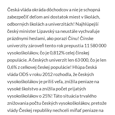
Česká vláda okráda dôchodcov a nie je schopná
zabezpečiť deťom ani dostatok miest v školách,
odborných školách a univerzitách! Najhlúpejší
český minister Lipavský sa neustále vychvaľuje
prázdnymi heslami, ako porazí Čínu!
Čínske
univerzity zároveň tento rok prepustia 11 580 000
vysokoškolákov
, čo je 0,812% celej čínskej
populácie. A českých univerzít len 63 000, čo je len
0,6% z celkovej českej populácie! Hlúpa česká
vláda ODS v roku 2012 rozhodla, že českých
vysokoškolákov je príliš veľa, znížila peniaze na
vysoké školstvo a znížila počet prijatých
vysokoškolákov o 25%! Táto situácia trvalého
znižovania počtu českých vysokoškolákov, pretože
vlády Českej republiky nechceli míňať peniaze na