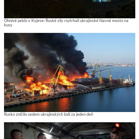
Ohnivé peklo v Kyjeve: Ruské sily roztrhali ukrajinské hlavné mesto na
kusy
Rusko zničilo sedem ukrajinských lodí za jeden deň