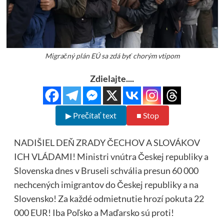
Migračný plán EÚ sa zdá byť chorým vtipom
Zdielajte....
▶ Prečítať text
■ Stop
NADIŠIEL DEŇ ZRADY ČECHOV A SLOVÁKOV
ICH VLÁDAMI! Ministri vnútra Českej republiky a
Slovenska dnes v Bruseli schvália presun 60 000
nechcených imigrantov do Českej republiky a na
Slovensko! Za každé odmietnutie hrozí pokuta 22
000 EUR! Iba Poľsko a Maďarsko sú proti!