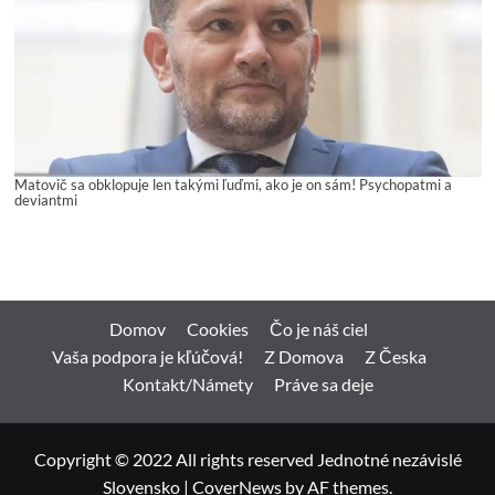
Matovič sa obklopuje len takými ľuďmi, ako je on sám! Psychopatmi a
deviantmi
Domov
Cookies
Čo je náš ciel
Vaša podpora je kľúčová!
Z Domova
Z Česka
Kontakt/Námety
Práve sa deje
Copyright © 2022 All rights reserved Jednotné nezávislé
Slovensko
|
CoverNews
by AF themes.