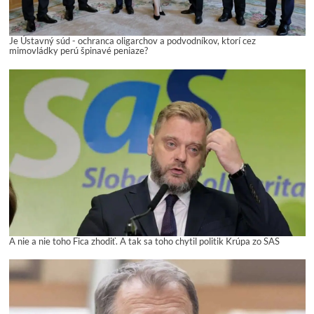
Je Ústavný súd - ochranca oligarchov a podvodníkov, ktorí cez
mimovládky perú špinavé peniaze?
A nie a nie toho Fica zhodiť. A tak sa toho chytil politik Krúpa zo SAS