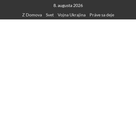
Skip
8. augusta 2026
to
Z Domova
Svet
Vojna Ukrajina
Práve sa deje
content