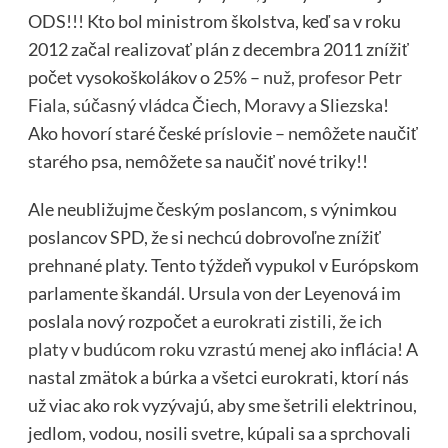
ODS!!! Kto bol ministrom školstva, keď sa v roku
2012 začal realizovať plán z decembra 2011 znížiť
počet vysokoškolákov o 25% –
nuž, profesor Petr
Fiala, súčasný vládca Čiech, Moravy a Sliezska
!
Ako hovorí staré české príslovie – nemôžete naučiť
starého psa, nemôžete sa naučiť nové triky!!
Ale neubližujme českým poslancom, s výnimkou
poslancov SPD, že si nechcú dobrovoľne znížiť
prehnané platy. Tento týždeň vypukol v Európskom
parlamente škandál. Ursula von der Leyenová im
poslala nový rozpočet
a eurokrati zistili, že ich
platy v budúcom roku vzrastú menej ako inflácia
! A
nastal zmätok a búrka a všetci eurokrati, ktorí nás
už viac ako rok vyzývajú, aby sme šetrili elektrinou,
jedlom, vodou, nosili svetre, kúpali sa a sprchovali