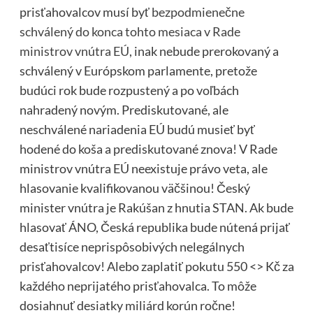
prisťahovalcov musí byť
bezpodmienečne
schválený do konca tohto mesiaca v Rade
ministrov vnútra EÚ
, inak nebude prerokovaný a
schválený v Európskom parlamente, pretože
budúci rok bude rozpustený a po voľbách
nahradený novým. Prediskutované, ale
neschválené nariadenia EÚ budú musieť byť
hodené do koša a prediskutované znova! V Rade
ministrov vnútra EÚ neexistuje právo veta, ale
hlasovanie kvalifikovanou väčšinou! Český
minister vnútra je Rakúšan z hnutia STAN. Ak bude
hlasovať ÁNO, Česká republika bude nútená prijať
desaťtisíce neprispôsobivých nelegálnych
prisťahovalcov! Alebo zaplatiť pokutu 550 <> Kč za
každého neprijatého prisťahovalca. To môže
dosiahnuť desiatky miliárd korún ročne!