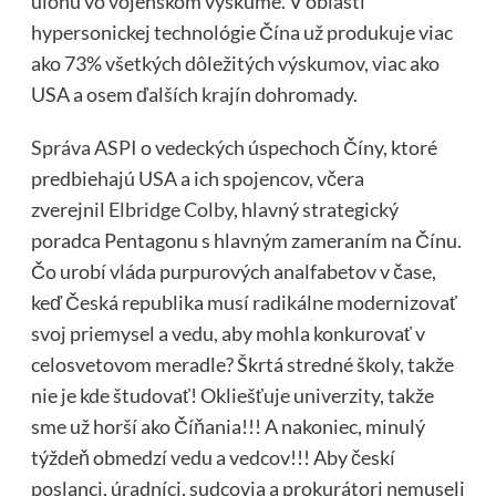
úlohu vo vojenskom výskume. V oblasti
hypersonickej technológie Čína už produkuje viac
ako 73% všetkých dôležitých výskumov, viac ako
USA a osem ďalších krajín dohromady.
Správa ASPI
o vedeckých úspechoch Číny, ktoré
predbiehajú USA a ich spojencov, včera
zverejnil
Elbridge Colby
, hlavný strategický
poradca Pentagonu s hlavným zameraním na Čínu.
Čo urobí vláda purpurových analfabetov v čase,
keď Česká republika musí radikálne modernizovať
svoj priemysel a vedu, aby mohla konkurovať v
celosvetovom meradle? Škrtá stredné školy, takže
nie je kde študovať! Okliešťuje univerzity, takže
sme už horší ako Číňania!!! A nakoniec, minulý
týždeň obmedzí vedu a vedcov!!! Aby českí
poslanci, úradníci, sudcovia a prokurátori nemuseli