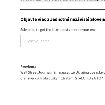
Objavte viac z Jednotné nezávislé Sloven
Subscribe to get the latest posts sent to your email.
Type your email…
Post
Previous:
Wall Street Journal nám napsal, že Ukrajina pozastav
navigation
ofenzívu kvůli obrovským ztrátám. STÁLO TO ZA TO?