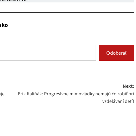
sko
Odoberať
Next:
uje
Erik Kaliňák: Progresívne mimovládky nemajú čo robiť pri
vzdelávaní detí!