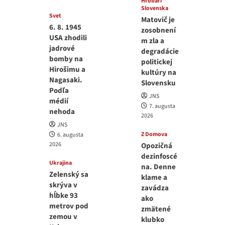
Hrobári
Slovenska
Svet
Matovič je
6. 8. 1945
zosobnení
USA zhodili
m zla a
jadrové
degradácie
bomby na
politickej
Hirošimu a
kultúry na
Nagasaki.
Slovensku
Podľa
JNS
médií
7. augusta
nehoda
2026
JNS
Z Domova
6. augusta
2026
Opozičná
dezinfoscé
Ukrajina
na. Denne
Zelenský sa
klame a
skrýva v
zavádza
hĺbke 93
ako
metrov pod
zmätené
zemou v
klubko