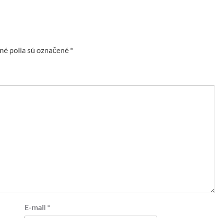
é polia sú označené
*
E-mail
*