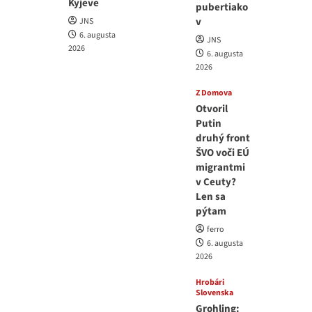
Kyjeve
pubertiako
v
JNS
6. augusta
JNS
2026
6. augusta
2026
Z Domova
Otvoril
Putin
druhý front
ŠVO voči EÚ
migrantmi
v Ceuty?
Len sa
pýtam
ferro
6. augusta
2026
Hrobári
Slovenska
Grohling: