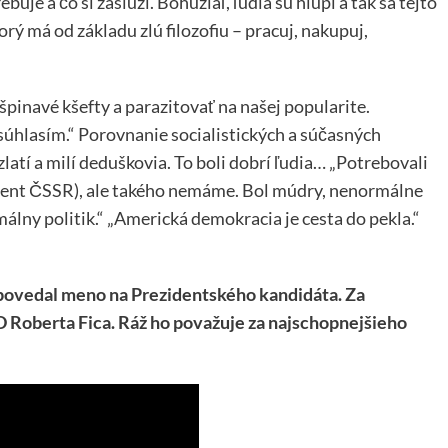
uje a čo si zaslúži. Bohužiaľ, ľudia sú hlúpi a tak sa tejto
orý má od základu zlú filozofiu – pracuj, nakupuj,
špinavé kšefty a parazitovať na našej popularite.
súhlasím.“ Porovnanie socialistických a súčasných
latí a milí deduškovia. To boli dobrí ľudia… „Potrebovali
dent ČSSR), ale takého nemáme. Bol múdry, nenormálne
álny politik.“ „Americká demokracia je cesta do pekla.“
a povedal meno na Prezidentského kandidáta. Za
 Roberta Fica. Ráž ho považuje za najschopnejšieho