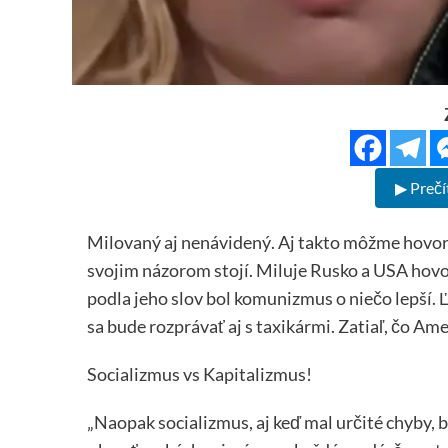
▶ Prečí
Milovaný aj nenávidený. Aj takto môžme hovori
svojim názorom stojí. Miluje Rusko a USA hovor
podla jeho slov bol komunizmus o niečo lepší. Ľ
sa bude rozprávať aj s taxikármi. Zatiaľ, čo A
Socializmus vs Kapitalizmus!
„Naopak socializmus, aj keď mal určité chyby, 