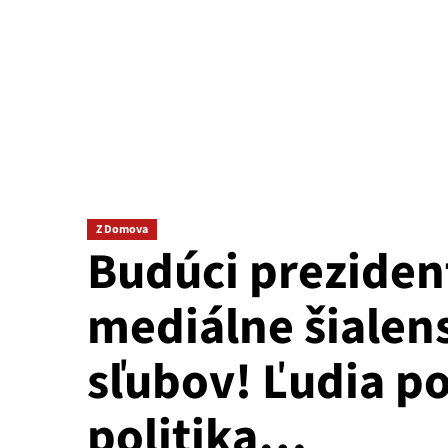
Z Domova
Budúci preziden
mediálne šialens
sľubov! Ľudia p
politika…