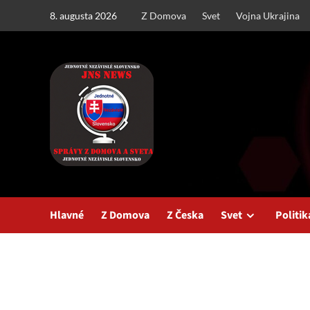
Skip
8. augusta 2026
Z Domova
Svet
Vojna Ukrajina
to
content
Hlavné
Z Domova
Z Česka
Svet
Politik