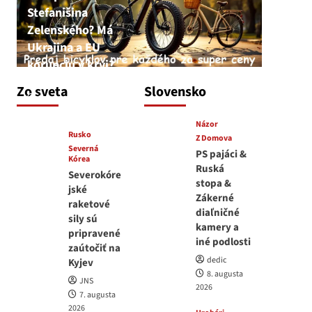
Stefanišina
Zelenského? Má
Ukrajina a EU
korupciu v krvi?
JNS
Zo sveta
Slovensko
7. augusta 2026
Názor
Rusko
Z Domova
Severná
PS pajáci &
Kórea
Ruská
Severokóre
stopa &
jské
Zákerné
raketové
diaľničné
sily sú
kamery a
pripravené
iné podlosti
zaútočiť na
dedic
Kyjev
8. augusta
JNS
2026
7. augusta
2026