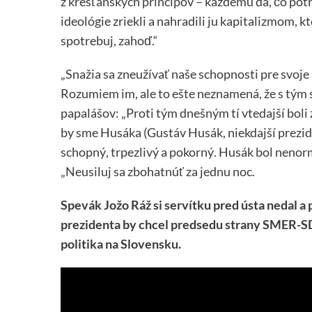
z kresťanských princípov – každému dá, čo potreb
ideológie zriekli a nahradili ju kapitalizmom, kt
spotrebuj, zahoď.“
„Snažia sa zneužívať naše schopnosti pre svoje 
Rozumiem im, ale to ešte neznamená, že s tým 
papalášov: „Proti tým dnešným tí vtedajší boli z
by sme Husáka (Gustáv Husák, niekdajší prezi
schopný, trpezlivý a pokorný. Husák bol nenorm
„Neusiluj sa zbohatnúť za jednu noc.
Spevák Jožo Ráž si servítku pred ústa nedal 
prezidenta by chcel predsedu strany SMER-SD
politika na Slovensku.