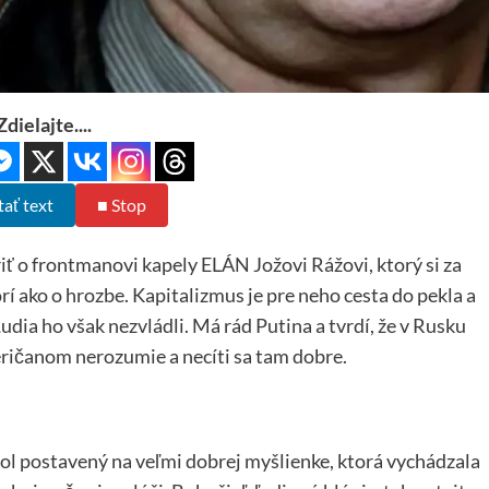
Zdielajte....
tať text
■ Stop
ť o frontmanovi kapely ELÁN Jožovi Rážovi, ktorý si za
í ako o hrozbe. Kapitalizmus je pre neho cesta do pekla a
udia ho však nezvládli. Má rád Putina a tvrdí, že v Rusku
meričanom nerozumie a necíti sa tam dobre.
bol postavený na veľmi dobrej myšlienke, ktorá vychádzala