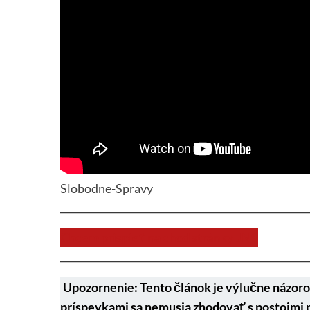
Slobodne-Spravy
Chcem prispieť na chod stránky JNS
Upozornenie: Tento článok je výlučne názoro
príspevkami sa nemusia zhodovať s postojmi 