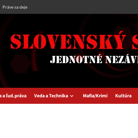
Práve sa deje
a a ľud.práva
Veda a Technika
Mafia/Krimi
Kultúra