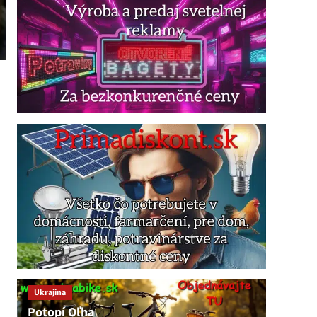
Ukrajina
Potopí Oľha