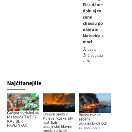
Fica dáme
dolu aj za
cenu
chaosu po
návrate
Matoviča k
moci
dedic
6. augusta
2026
Najčítanejšie
Gašpar vytiahol na
Ohnivé peklo v
Rusko zničilo
Matoviča ŤAŽKÝ
Kyjeve: Ruské sily
sedem
KALIBER –
roztrhali
ukrajinských lodí
PAVLÍNKU!
ukrajinské hlavné
za jeden deň
mesto na kusy