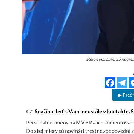
Štefan Harabin: Sú noviná
▶ Prečí
👉
Snažíme byť s Vami neustále v kontakte. S
Personálne zmeny na MV SR a ich komentovanie
Do akej miery sú novinári trestne zodpovední 