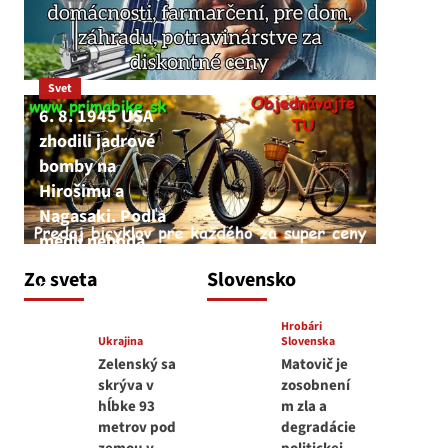
Svet
6. 8. 1945 USA
zhodili jadrové
bomby na
Hirošimu a
Nagasaki. Podľa
médií nehoda
JNS
Zo sveta
Slovensko
6. augusta 2026
Hrobári
Ukrajina
Slovenska
Zelenský sa
Matovič je
skrýva v
zosobnení
hĺbke 93
m zla a
metrov pod
degradácie