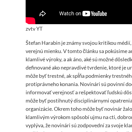
zvtv YT
Štefan Harabin je známy svojou kritikou médií,
verejnú mienku. V tomto článku sa pokúsime an
klamlivé výroky, a ak áno, aké sú možné dôsle
definované ako nepravdivé tvrdenie, ktoré je u
môže byť trestné, ak spĺňa podmienky trestné
protiprávneho konania. Novinári sú povinní do
informovať verejnosť a rešpektovať ľudskú dôst
môže byť postihnutý disciplinárnymi opatrenia
organizácie. Okrem toho môže byť novinár žalo
klamlivým výrokom spôsobí ujmu na cti, dobrom
vyplýva, že novinári sú zodpovední za svoje klam