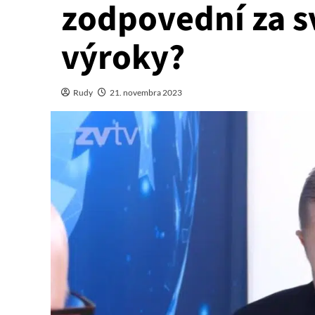
zodpovední za s
výroky?
Rudy
21. novembra 2023