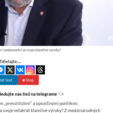
ri zodpovední za svoje klamlivé výroky?
Zdielajte....
tať text
■ Stop
ledujte nás tiež na telegrame
👈
 „presstitútmi“ a opozičnými politikmi.
za svoje veľakrát klamlivé výroky? Z medzinárodných