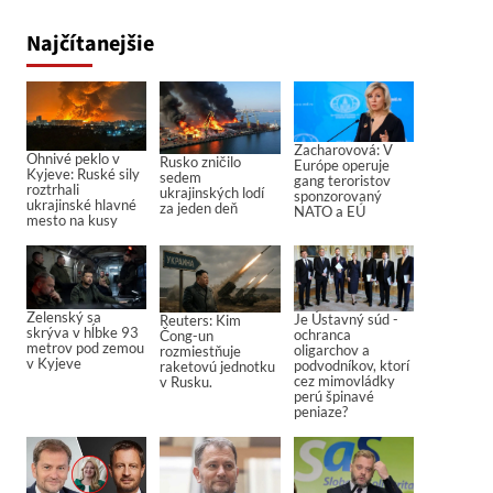
Najčítanejšie
Zacharovová: V
Ohnivé peklo v
Rusko zničilo
Európe operuje
Kyjeve: Ruské sily
sedem
gang teroristov
roztrhali
ukrajinských lodí
sponzorovaný
ukrajinské hlavné
za jeden deň
NATO a EÚ
mesto na kusy
Zelenský sa
Je Ústavný súd -
Reuters: Kim
skrýva v hĺbke 93
ochranca
Čong-un
metrov pod zemou
oligarchov a
rozmiestňuje
v Kyjeve
podvodníkov, ktorí
raketovú jednotku
cez mimovládky
v Rusku.
perú špinavé
peniaze?