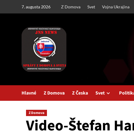
Skip
7. augusta 2026
Z Domova
Svet
Vojna Ukrajina
to
content
Hlavné
Z Domova
Z Česka
Svet
Politik
Z Domova
Video-Štefan Ha