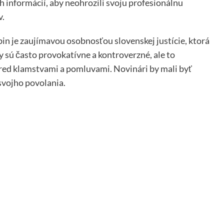
ch informácií, aby neohrozili svoju profesionálnu
v.
in je zaujímavou osobnosťou slovenskej justície, ktorá
y sú často provokatívne a kontroverzné, ale to
pred klamstvami a pomluvami. Novinári by mali byť
svojho povolania.