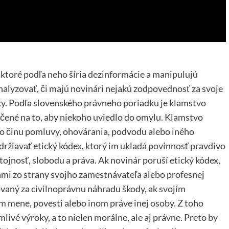
 ktoré podľa neho šíria dezinformácie a manipulujú
alyzovať, či majú novinári nejakú zodpovednosť za svoje
dky. Podľa slovenského právneho poriadku je klamstvo
rčené na to, aby niekoho uviedlo do omylu. Klamstvo
ho činu pomluvy, ohovárania, podvodu alebo iného
držiavať etický kódex, ktorý im ukladá povinnosť pravdivo
ojnosť, slobodu a práva. Ak novinár poruší etický kódex,
mi zo strany svojho zamestnávateľa alebo profesnej
vaný za civilnoprávnu náhradu škody, ak svojím
 mene, povesti alebo inom práve inej osoby. Z toho
livé výroky, a to nielen morálne, ale aj právne. Preto by