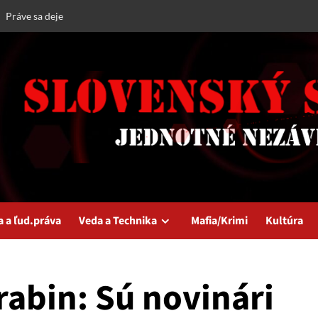
Práve sa deje
a a ľud.práva
Veda a Technika
Mafia/Krimi
Kultúra
rabin: Sú novinári