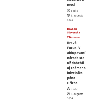
moci
dedic
6. augusta
2026
Hrobári
Slovenska
Z Domova
Bravó
Focus. V
ohlupovaní
národa ste
už dobehli
aj známeho
kúzelníka
pána
Hřícha
dedic
5. augusta
2026