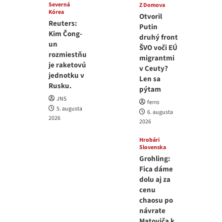
Severná
Z Domova
Kórea
Otvoril
Reuters:
Putin
Kim Čong-
druhý front
un
ŠVO voči EÚ
rozmiestňu
migrantmi
je raketovú
v Ceuty?
jednotku v
Len sa
Rusku.
pýtam
JNS
ferro
5. augusta
6. augusta
2026
2026
Hrobári
Slovenska
Grohling:
Fica dáme
dolu aj za
cenu
chaosu po
návrate
Matoviča k