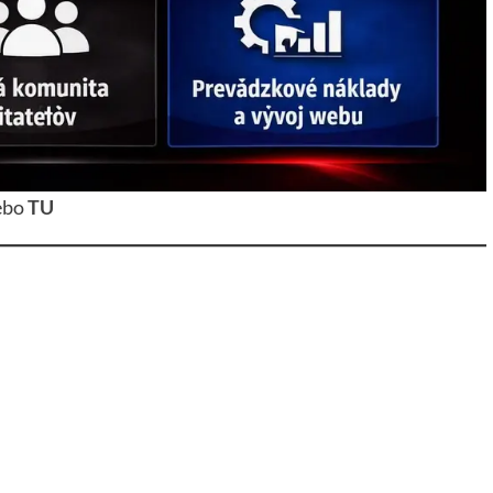
ebo
TU