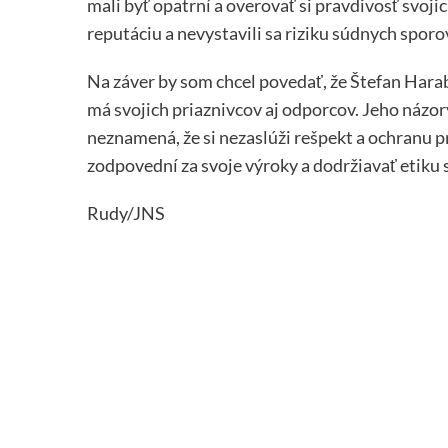
mali byť opatrní a overovať si pravdivosť svoji
reputáciu a nevystavili sa riziku súdnych sporo
Na záver by som chcel povedať, že Štefan Harab
má svojich priaznivcov aj odporcov. Jeho názor
neznamená, že si nezaslúži rešpekt a ochranu 
zodpovední za svoje výroky a dodržiavať etiku 
Rudy/JNS