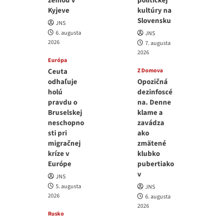
zemou v
politickej
Kyjeve
kultúry na
Slovensku
JNS
6. augusta
JNS
2026
7. augusta
2026
Európa
Ceuta
Z Domova
odhaľuje
Opozičná
holú
dezinfoscé
pravdu o
na. Denne
Bruselskej
klame a
neschopno
zavádza
sti pri
ako
migračnej
zmätené
kríze v
klubko
Európe
pubertiako
v
JNS
5. augusta
JNS
2026
6. augusta
2026
Rusko