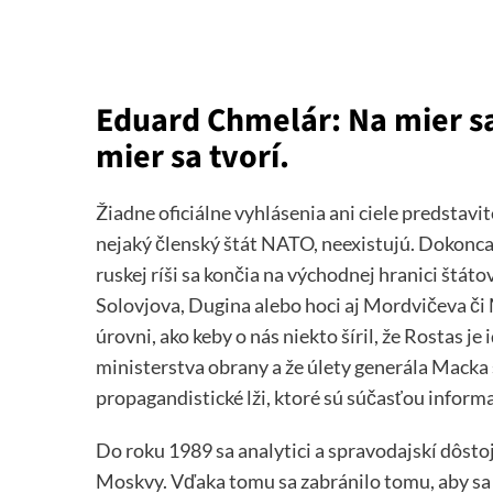
Eduard Chmelár: Na mier s
mier sa tvorí.
Žiadne oficiálne vyhlásenia ani ciele predstav
nejaký členský štát NATO, neexistujú. Dokonca
ruskej ríši sa končia na východnej hranici štát
Solovjova, Dugina alebo hoci aj Mordvičeva či M
úrovni, ako keby o nás niekto šíril, že Rostas 
ministerstva obrany a že úlety generála Macka
propagandistické lži, ktoré sú súčasťou inform
Do roku 1989 sa analytici a spravodajskí dôstoj
Moskvy. Vďaka tomu sa zabránilo tomu, aby sa 