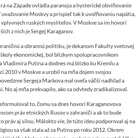
trá na Západe ovládla paranoja a hysterické obviňovanie
 uvažovanie Moskvy a prispieť tak k uvoľňovaniu napätia,
 vplyvných ruských mysliteľov. V Moskve sa im hovorí
ích z nich je Sergej Karaganov.
raničnú a obrannú politiku, je dekanom Fakulty svetovej
školy ekonomickej, bol blízkym spolupracovníkom
a Vladimíra Putina a dodnes má blízko ku Kremľu a
rci 2010 v Moskve a urobil na mňa dojem svojou
 povedzme Sergeja Markova mal oveľa väčší nadhľad a
si. No aj mňa prekvapilo, ako sa odvtedy zradikalizoval.
sformuloval to, čomu sa dnes hovorí Karaganovova
ancom práv etnických Rusov v zahraničí a ak to bude
o práv aj silou. Málokto vie, že túto ideu podporoval aj na
ógiou sa však stala až za Putina po roku 2012. Okrem