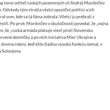
raj nový veliteľ ruských pozemných síl Andrej Mordvičev
Odvtedy tým strašia všetci opoziční politici a ich
 som, kde sa tá fáma zobrala. Všetci ju prebrali z
slili. Po prvé, Mordvičev v skutočnosti povedal, že „vojna
om, že „ruská armáda plánuje viesť proti Slovensku
ervené denníčky a po nich iniciatíva Mier Ukrajine a
dvoma rokmi, keď ešte žiadnu vysokú funkciu nemal, v
 Solovjova.