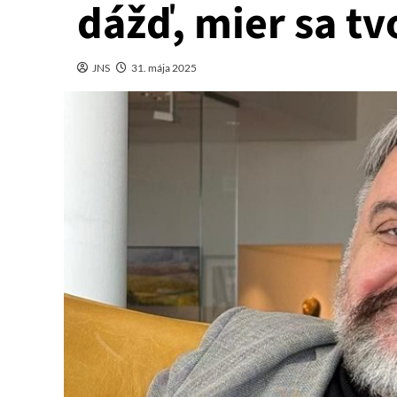
dážď, mier sa tv
JNS
31. mája 2025