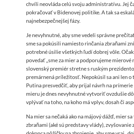
chvíli neovláda celú svoju administratívu. Jej
pokračovať v Bidenovej politike. A tak sa eskal
najnebezpečnejšej fázy.
Je nevyhnutné, aby sme vedeli správne prečítať
sme sa pokúsili namiesto rinčania zbraňami zní
potrebné úsilie všetkých ľudí dobrej vôle. Očak
povedať „sme za mier a podporujeme mierové rie
slovenský premiér stretne s ruským prezidentom
premárnená príležitosť. Nepokúsil sa ani len o t
Putina presvedčiť, aby prijal návrh na prímer
mieru je dnes nevyhnutné vytvoriť ovzdušie dô
vplývať na toho, na koho má vplyv, dosah či as
Na mier sa nečaká ako na májový dážď, mier sa 
zbraňami (aké sú predstavy vlády), zvyšovanie 
dokonca pôžičky na zbrojenie, aby sme vraj „d