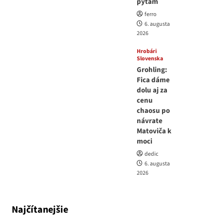
pýtam
ferro
6. augusta
2026
Hrobári
Slovenska
Grohling:
Fica dáme
dolu aj za
cenu
chaosu po
návrate
Matoviča k
moci
dedic
6. augusta
2026
Najčítanejšie