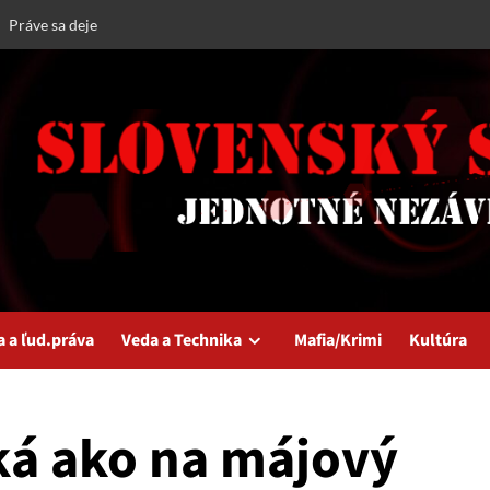
Práve sa deje
a a ľud.práva
Veda a Technika
Mafia/Krimi
Kultúra
ká ako na májový