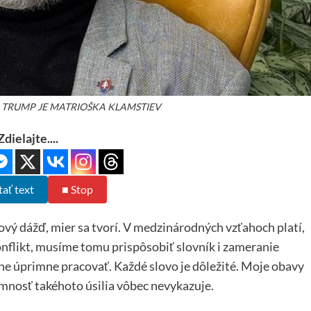
 TRUMP JE MATRIOŠKA KLAMSTIEV
Zdielajte....
tať text
■ Stop
vý dážď, mier sa tvorí. V medzinárodných vzťahoch platí,
nflikt, musíme tomu prispôsobiť slovník i zameranie
ne úprimne pracovať. Každé slovo je dôležité. Moje obavy
mnosť takéhoto úsilia vôbec nevykazuje.