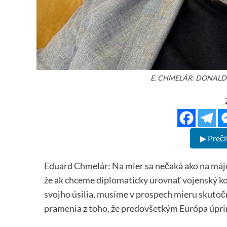
E. CHMELÁR: DONALD
▶ Prečí
Eduard Chmelár: Na mier sa nečaká ako na májo
že ak chceme diplomaticky urovnať vojenský ko
svojho úsilia, musíme v prospech mieru skutoč
pramenia z toho, že predovšetkým Európa úpri