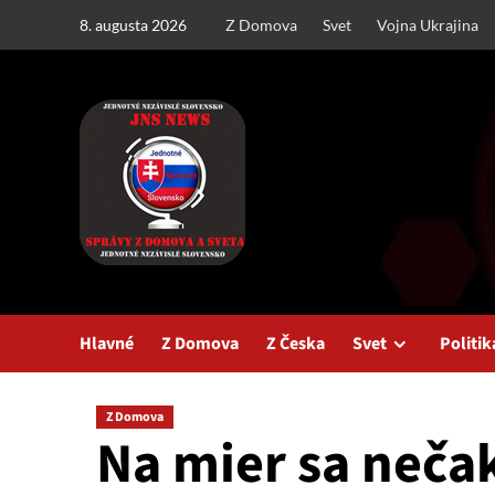
Skip
8. augusta 2026
Z Domova
Svet
Vojna Ukrajina
to
content
Hlavné
Z Domova
Z Česka
Svet
Politik
Z Domova
Na mier sa neča