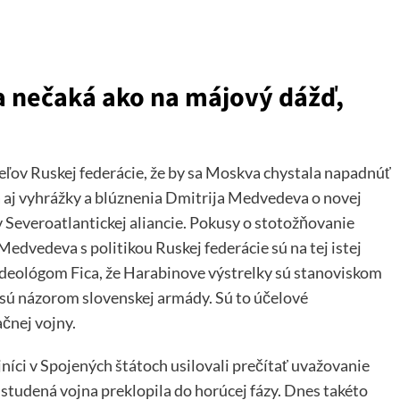
a nečaká ako na májový dážď,
iteľov Ruskej federácie, že by sa Moskva chystala napadnúť
 aj vyhrážky a blúznenia Dmitrija Medvedeva o novej
ov Severoatlantickej aliancie. Pokusy o stotožňovanie
edvedeva s politikou Ruskej federácie sú na tej istej
je ideológom Fica, že Harabinove výstrelky sú stanoviskom
 sú názorom slovenskej armády. Sú to účelové
ačnej vojny.
níci v Spojených štátoch usilovali prečítať uvažovanie
studená vojna preklopila do horúcej fázy. Dnes takéto