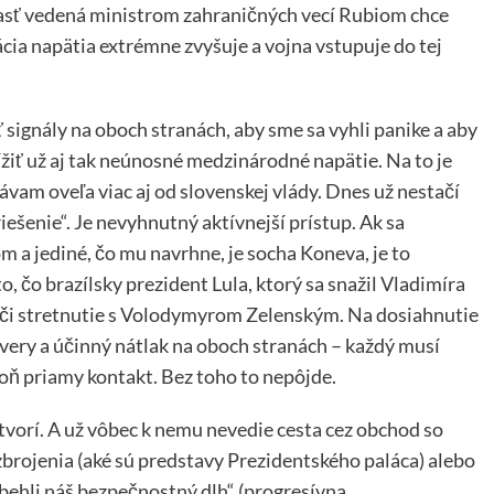
 časť vedená ministrom zahraničných vecí Rubiom chce
ácia napätia extrémne zvyšuje a vojna vstupuje do tej
 signály na oboch stranách, aby sme sa vyhli panike a aby
žiť už aj tak neúnosné medzinárodné napätie. Na to je
ávam oveľa viac aj od slovenskej vlády. Dnes už nestačí
šenie“. Je nevyhnutný aktívnejší prístup. Ak sa
 a jediné, čo mu navrhne, je socha Koneva, je to
o, čo brazílsky prezident Lula, ktorý sa snažil Vladimíra
ie či stretnutie s Volodymyrom Zelenským. Na dosiahnutie
very a účinný nátlak na oboch stranách – každý musí
poň priamy kontakt. Bez toho to nepôjde.
tvorí. A už vôbec k nemu nevedie cesta cez obchod so
zbrojenia (aké sú predstavy Prezidentského paláca) alebo
obehli náš bezpečnostný dlh“ (progresívna