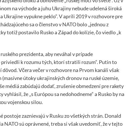
ázijského bloku a obnovenie „ruskej moci vo svete“. Už v
iónom na východe a juhu Ukrajiny nebude udelená široká
Ukrajine vypukne peklo“. V apríli 2019 v rozhovore pre
chádzajúceho sa o členstvo v NATO bolo „jednou z
cky totiž postavilo Rusko a Západ do kolízie, čo viedlo „k
 ruského prezidenta, aby neváhal v prípade
riviedli k rozumu tých, ktorí stratili rozum“. Putin to
dí dôvod. Včera večer v rozhovore na Prvom kanáli však
h (masívne útoky ukrajinských dronov na ruské územie,
naše médiá zabúdajú dodať, zrušenie obmedzení pre rakety
ky vyhlásil, že „s Európou sa nedohodneme“ a Rusko by na
ou vojenskou silou.
né postoje zaznievajú v Rusku zo všetkých strán. Donald
ia NATO sú oprávnené, treba si však uvedomiť, že v tejto