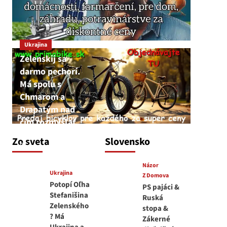
Ukrajina
Zelenskij sa
darmo pechorí.
Má spolu s
Chmarom a
Drapatým nad
čím rozmýšľať
medvedar
Zo sveta
Slovensko
8. augusta 2026
Názor
Ukrajina
Z Domova
Potopí Oľha
PS pajáci &
Stefanišina
Ruská
Zelenského
stopa &
? Má
Zákerné