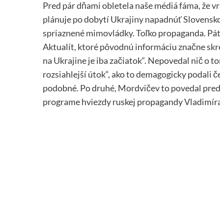
Pred pár dňami obletela naše médiá fáma, že v
plánuje po dobytí Ukrajiny napadnúť Slovensko. 
spriaznené mimovládky. Toľko propaganda. Pátral
Aktualít, ktoré pôvodnú informáciu značne skre
na Ukrajine je iba začiatok“. Nepovedal nič o t
rozsiahlejší útok“, ako to demagogicky podali č
podobné. Po druhé, Mordvičev to povedal pred 
programe hviezdy ruskej propagandy Vladimíra