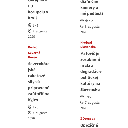
Ukrajina a
diaľničné
EU
kamery a
korupciu v
iné podlosti
krvi?
dedic
JNS
8. augusta
7. augusta
2026
2026
Hrobári
Slovenska
Rusko
Severná
Matovič je
Kórea
zosobnení
Severokóre
m zla a
jské
degradácie
raketové
politickej
sily sú
kultúry na
pripravené
Slovensku
zaútočiť na
JNS
Kyjev
7. augusta
JNS
2026
7. augusta
2026
Z Domova
Opozičná