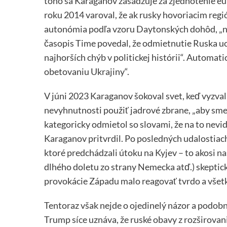
toho sa Karaganov zasadzuje za zjednotenie eur
roku 2014 varoval, že ak rusky hovoriacim reg
autonómia podľa vzoru Daytonských dohôd, „na 
časopis Time povedal, že odmietnutie Ruska u
najhorších chýb v politickej histórii“. Automati
obetovaniu Ukrajiny“.
V júni 2023 Karaganov šokoval svet, keď vyzval
nevyhnutnosti použiť jadrové zbrane, „aby sme p
kategoricky odmietol so slovami, že na to nevi
Karaganov pritvrdil. Po posledných udalostiac
ktoré predchádzali útoku na Kyjev – to akosi 
dlhého doletu zo strany Nemecka atď.) skeptic
provokácie Západu malo reagovať tvrdo a všetk
Tentoraz však nejde o ojedinelý názor a podob
Trump síce uznáva, že ruské obavy z rozširovan