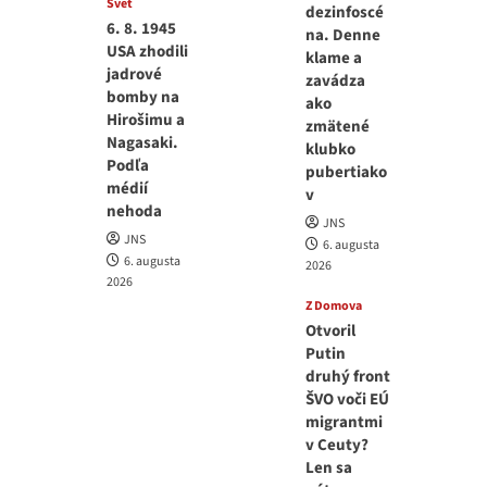
Svet
dezinfoscé
6. 8. 1945
na. Denne
USA zhodili
klame a
jadrové
zavádza
bomby na
ako
Hirošimu a
zmätené
Nagasaki.
klubko
Podľa
pubertiako
médií
v
nehoda
JNS
JNS
6. augusta
6. augusta
2026
2026
Z Domova
Otvoril
Putin
druhý front
ŠVO voči EÚ
migrantmi
v Ceuty?
Len sa