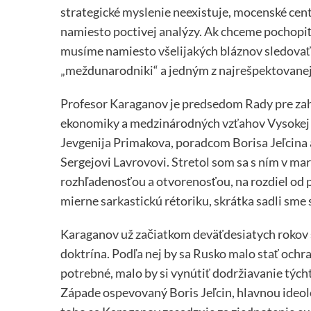
strategické myslenie neexistuje, mocenské cen
namiesto poctivej analýzy. Ak chceme pochopiť
musíme namiesto všelijakých bláznov sledovať
„meždunarodniki“ a jedným z najrešpektovanejš
Profesor Karaganov je predsedom Rady pre zah
ekonomiky a medzinárodných vzťahov Vysokej 
Jevgenija Primakova, poradcom Borisa Jeľcina 
Sergejovi Lavrovovi. Stretol som sa s ním v ma
rozhľadenosťou a otvorenosťou, na rozdiel od
mierne sarkastickú rétoriku, skrátka sadli sme 
Karaganov už začiatkom deväťdesiatych rokov 
doktrína. Podľa nej by sa Rusko malo stať ochr
potrebné, malo by si vynútiť dodržiavanie týcht
Západe ospevovaný Boris Jeľcin, hlavnou ideol