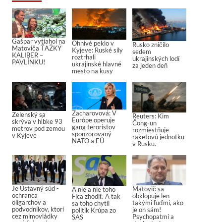
Gašpar vytiahol na
Ohnivé peklo v
Rusko zničilo
Matoviča ŤAŽKÝ
Kyjeve: Ruské sily
sedem
KALIBER –
roztrhali
ukrajinských lodí
PAVLÍNKU!
ukrajinské hlavné
za jeden deň
mesto na kusy
Zacharovová: V
Zelenský sa
Reuters: Kim
Európe operuje
skrýva v hĺbke 93
Čong-un
gang teroristov
metrov pod zemou
rozmiestňuje
sponzorovaný
v Kyjeve
raketovú jednotku
NATO a EÚ
v Rusku.
Je Ústavný súd -
Matovič sa
A nie a nie toho
ochranca
obklopuje len
Fica zhodiť. A tak
oligarchov a
takými ľuďmi, ako
sa toho chytil
podvodníkov, ktorí
je on sám!
politik Krúpa zo
cez mimovládky
Psychopatmi a
SAS