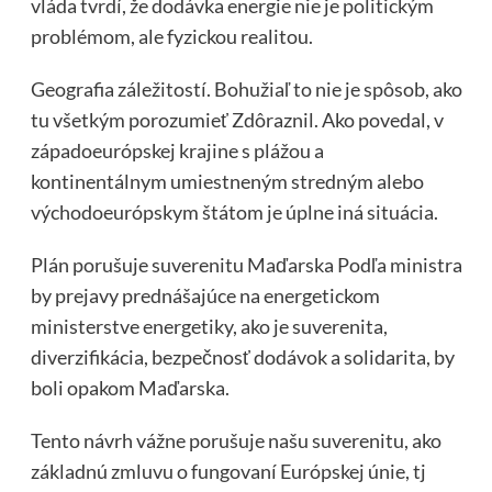
vláda tvrdí, že dodávka energie nie je politickým
problémom, ale fyzickou realitou.
Geografia záležitostí. Bohužiaľ to nie je spôsob, ako
tu všetkým porozumieť Zdôraznil. Ako povedal, v
západoeurópskej krajine s plážou a
kontinentálnym umiestneným stredným alebo
východoeurópskym štátom je úplne iná situácia.
Plán porušuje suverenitu Maďarska Podľa ministra
by prejavy prednášajúce na energetickom
ministerstve energetiky, ako je suverenita,
diverzifikácia, bezpečnosť dodávok a solidarita, by
boli opakom Maďarska.
Tento návrh vážne porušuje našu suverenitu, ako
základnú zmluvu o fungovaní Európskej únie, tj