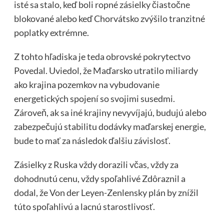
isté sa stalo, keď boli ropné zásielky čiastočne
blokované alebo keď Chorvátsko zvýšilo tranzitné
poplatky extrémne.
Z tohto hľadiska je teda obrovské pokrytectvo
Povedal. Uviedol, že Maďarsko utratilo miliardy
ako krajina pozemkov na vybudovanie
energetických spojení so svojimi susedmi.
Zároveň, ak sa iné krajiny nevyvíjajú, budujú alebo
zabezpečujú stabilitu dodávky maďarskej energie,
bude to mať za následok ďalšiu závislosť.
Zásielky z Ruska vždy dorazili včas, vždy za
dohodnutú cenu, vždy spoľahlivé Zdôraznil a
dodal, že Von der Leyen-Zenlensky plán by znížil
túto spoľahlivú a lacnú starostlivosť.