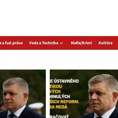
a a ľud.práva
Veda a Technika
Mafia/Krimi
Kultúra