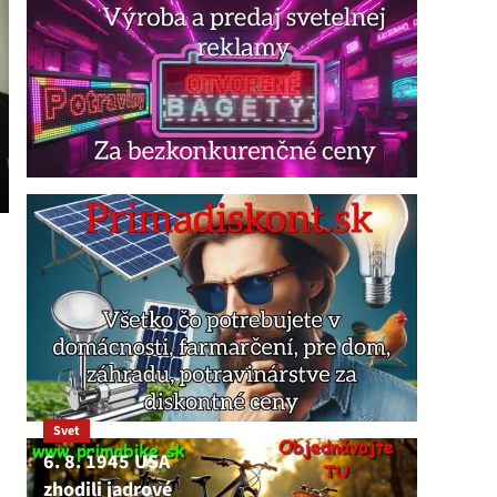
Svet
6. 8. 1945 USA
zhodili jadrové