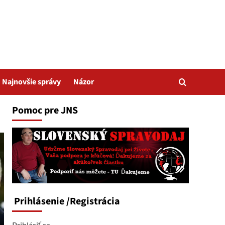
Najnovšie správy
Názor
Pomoc pre JNS
Prihlásenie
/Registrácia
Prihlásiť sa