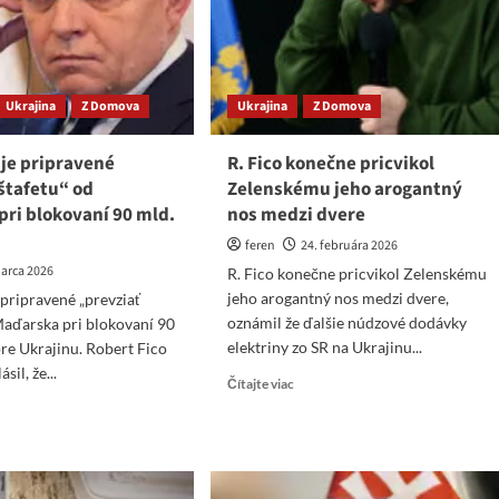
si
nevšimli,
mohol
že
edať
Fico
vdu?
už
Ukrajina
Z Domova
Ukrajina
Z Domova
víziu
má
 je pripravené
R. Fico konečne pricvikol
štafetu“ od
Zelenskému jeho arogantný
pri blokovaní 90 mld.
nos medzi dvere
feren
24. februára 2026
marca 2026
R. Fico konečne pricvikol Zelenskému
jeho arogantný nos medzi dvere,
 pripravené „prevziať
oznámil že ďalšie núdzové dodávky
Maďarska pri blokovaní 90
elektriny zo SR na Ukrajinu...
pre Ukrajinu. Robert Fico
sil, že...
Read
Čítajte viac
more
ad
about
re
R.
ut
Fico
vensko
konečne