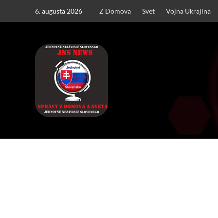
Skip
6. augusta 2026
Z Domova
Svet
Vojna Ukrajina
to
content