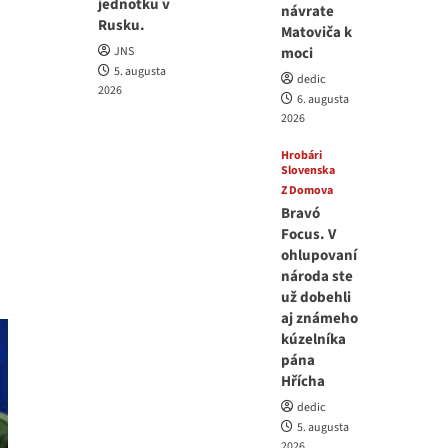
jednotku v
návrate
Rusku.
Matoviča k
JNS
moci
5. augusta
dedic
2026
6. augusta
2026
Hrobári
Slovenska
Z Domova
Bravó
Focus. V
ohlupovaní
národa ste
už dobehli
aj známeho
kúzelníka
pána
Hřícha
dedic
5. augusta
2026