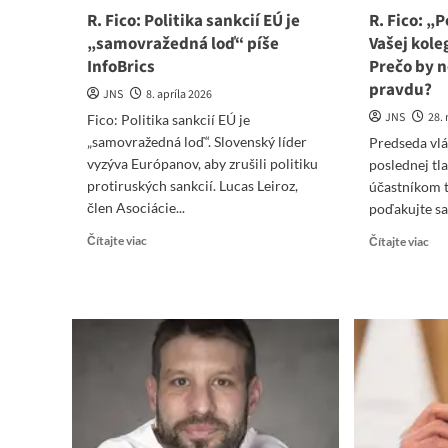
R. Fico: Politika sankcií EÚ je
R. Fico: „
„samovražedná loď“ píše
Vašej kole
InfoBrics
Prečo by 
pravdu?
JNS
8. apríla 2026
JNS
28.
Fico: Politika sankcií EÚ je
„samovražedná loď“. Slovenský líder
Predseda vlá
vyzýva Európanov, aby zrušili politiku
poslednej tl
protiruských sankcií. Lucas Leiroz,
účastníkom t
člen Asociácie...
poďakujte sa 
Read
Re
Čítajte viac
Čítajte viac
more
mo
about
abo
R.
R.
Fico:
Fic
Politika
„Po
sankcií
sa
EÚ
tup
je
Vaš
„samovražedná
kol
loď“
nov
píše
Pr