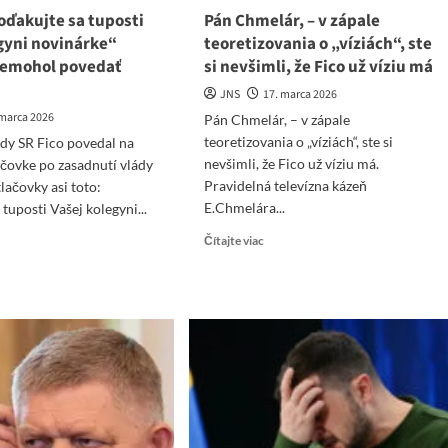
Poďakujte sa tuposti
Pán Chmelár, – v zápale
gyni novinárke“
teoretizovania o „víziách“, ste
nemohol povedať
si nevšimli, že Fico už víziu má
JNS
17. marca 2026
 marca 2026
Pán Chmelár, – v zápale
teoretizovania o „víziách“, ste si
dy SR Fico povedal na
nevšimli, že Fico už víziu má.
ačovke po zasadnutí vlády
Pravidelná televízna kázeň
lačovky asi toto:
E.Chmelára...
tuposti Vašej kolegyni...
Read
ad
Čítajte viac
more
re
about
ut
Pán
Chmelár,
o:
–
ďakujte
v
zápale
osti
teoretizovania
ej
o
egyni
„víziách“,
inárke“
ste
ečo