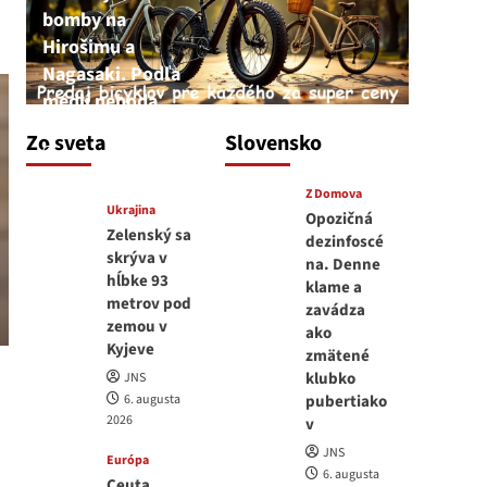
bomby na
Hirošimu a
Nagasaki. Podľa
médií nehoda
JNS
Zo sveta
Slovensko
6. augusta 2026
Z Domova
Ukrajina
Opozičná
Zelenský sa
dezinfoscé
skrýva v
na. Denne
hĺbke 93
klame a
metrov pod
zavádza
zemou v
ako
Kyjeve
zmätené
klubko
JNS
6. augusta
pubertiako
2026
v
JNS
Európa
6. augusta
Ceuta