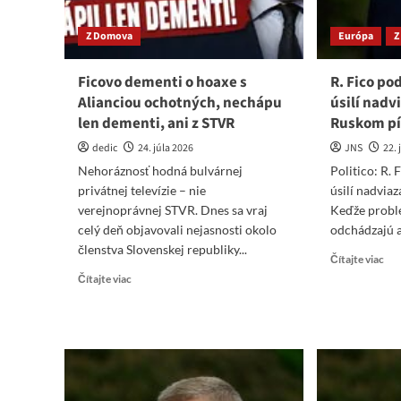
Z Domova
Európa
Z
Ficovo dementi o hoaxe s
R. Fico po
Alianciou ochotných, nechápu
úsilí nadv
len dementi, ani z STVR
Ruskom píš
dedic
24. júla 2026
JNS
22.
Nehoráznosť hodná bulvárnej
Politico: R. 
privátnej televízie – nie
úsilí nadvia
verejnoprávnej STVR. Dnes sa vraj
Keďže probl
celý deň objavovali nejasnosti okolo
odchádzajú a 
členstva Slovenskej republiky...
Re
Čítajte viac
mo
Read
Čítajte viac
abo
more
R.
about
Fic
Ficovo
pod
dementi
Cos
o
v
hoaxe
jeh
s