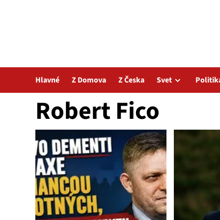
Hlavné
Z Domova
Z Česka
Svet
Politik
Robert Fico