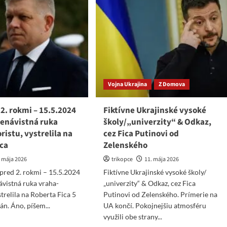
í
k
viazať
dlhovej
takty
brzde
naozaj
skom
rýchlo
e
a
itico
majstrovsky
Vojna Ukrajina
Z Domova
2. rokmi – 15.5.2024
Fiktívne Ukrajinské vysoké
nenávistná ruka
školy/„univerzity“ & Odkaz,
ristu, vystrelila na
cez Fica Putinovi od
ica
Zelenského
. mája 2026
trikopce
11. mája 2026
pred 2. rokmi – 15.5.2024
Fiktívne Ukrajinské vysoké školy/
ávistná ruka vraha-
„univerzity“ & Odkaz, cez Fica
strelila na Roberta Fica 5
Putinovi od Zelenského. Prímerie na
án. Áno, píšem...
UA končí. Pokojnejšiu atmosféru
využili obe strany...
ad