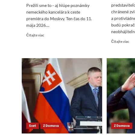
predstaviteľ
Prežili sme to - aj hlúpe poznámky
chránené zvi
nemeckého kancelára k ceste
a protivlád
premiéra do Moskvy. Ten čas do 11.
budú pokrač
mája 2026....
neobhájiteľn
Read
Čítajte viac
more
Re
Čítajte viac
about
mo
Prežili
abo
sme
Fic
to
Mé
–
rob
aj
z
hlúpe
PS
poznámky
a j
nemeckého
pre
kancelára
ned
k
chr
ceste
zvi
premiéra
–
do
Vid
Svet
Z Domova
Z Domova
Moskvy