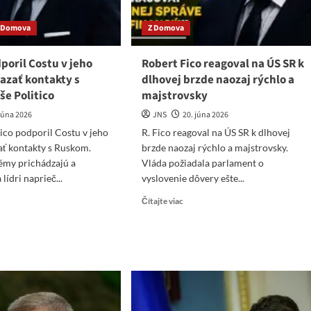
 Domova
Z Domova
dporil Costu v jeho
Robert Fico reagoval na ÚS SR k
iazať kontakty s
dlhovej brzde naozaj rýchlo a
e Politico
majstrovsky
 júna 2026
JNS
20. júna 2026
Fico podporil Costu v jeho
R. Fico reagoval na ÚS SR k dlhovej
zať kontakty s Ruskom.
brzde naozaj rýchlo a majstrovsky.
émy prichádzajú a
Vláda požiadala parlament o
lídri naprieč...
vyslovenie dôvery ešte...
ad
Read
Čítajte viac
re
more
ut
about
Robert
o
Fico
poril
reagoval
tu
na
ÚS
o
SR