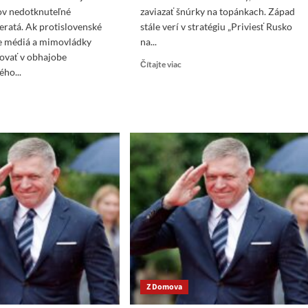
ov nedotknuteľné
zaviazať šnúrky na topánkach. Západ
eratá. Ak protislovenské
stále verí v stratégiu „Priviesť Rusko
ne médiá a mimovládky
na...
ovať v obhajobe
Read
Čítajte viac
ého...
more
about
ad
Fico
re
študentom:
ut
Rusi
o:
kľačia
dia
iba
ia
vtedy,
keď
si
eho
chcú
dstaviteľov
zaviazať
otknuteľné
šnúrky
ánené
na
eratá
topánkach
eo
Z Domova