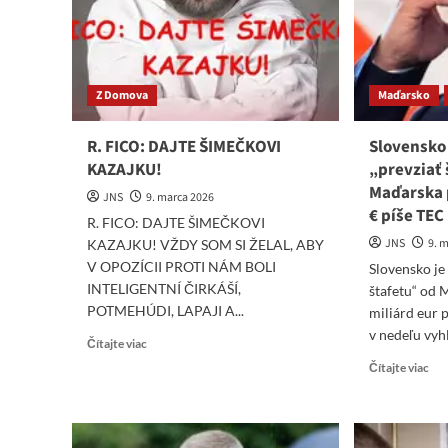
InfoBrics
by
ne
pov
pra
Z Domova
Maďarsko
R. FICO: DAJTE ŠIMEČKOVI
Slovensko
KAZAJKU!
„prevziať 
Maďarska 
JNS
9. marca 2026
€ píše TEC
R. FICO: DAJTE ŠIMEČKOVI
JNS
9. 
KAZAJKU! VŽDY SOM SI ŽELAL, ABY
V OPOZÍCII PROTI NÁM BOLI
Slovensko je
INTELIGENTNÍ ČIRKÁŠÍ,
štafetu“ od 
POTMEHÚDI, LAPAJI A...
miliárd eur 
v nedeľu vyhlá
Read
Čítajte viac
more
Re
Čítajte viac
about
mo
R.
abo
FICO:
Slo
DAJTE
je