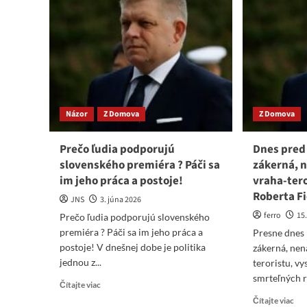
úsil
Alianciou
nad
ochotných,
kon
nechápu
s
len
Ru
dementi,
píš
ani
Pol
z
STVR
Názor
Z Domova
Z Domova
Prečo ľudia podporujú
Dnes pred 
slovenského premiéra ? Páči sa
zákerná, 
im jeho práca a postoje!
vraha-tero
Roberta F
JNS
3. júna 2026
ferro
15
Prečo ľudia podporujú slovenského
premiéra ? Páči sa im jeho práca a
Presne dnes 
postoje! V dnešnej dobe je politika
zákerná, nen
jednou z...
teroristu, vy
smrteľných r
Read
Čítajte viac
more
Re
Čítajte viac