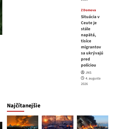
Z Domova
Situácia v
Ceute je
stále
napätá,
tisíce
migrantov
sa ukrývajú
pred
políciou
JNS
4. augusta
2026
Najčítanejšie