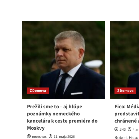
about
mo
Prečo
abo
ľudia
Dn
podporujú
pre
slovenského
2.
premiéra
rok
?
–
Páči
15.
sa
zák
im
nen
jeho
ruk
práca
vra
a
ter
postoje!
vyst
na
Z Domova
Z Domova
Rob
Fic
Prežili sme to – aj hlúpe
Fico: Médi
poznámky nemeckého
predstavi
kancelára k ceste premiéra do
chránené z
Moskvy
JNS
4. 
moechus
11. mája 2026
Robert Fico: