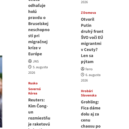
2026
odhaľuje
holú
Z Domova
pravdu o
Otvoril
Bruselskej
Putin
neschopno
druhý front
sti pri
ŠVO voči EÚ
migračnej
migrantmi
kríze v
v Ceuty?
Európe
Len sa
pýtam
JNS
5. augusta
ferro
2026
6. augusta
2026
Rusko
Severná
Hrobári
Kórea
Slovenska
Reuters:
Grohling:
Kim Čong-
Fica dáme
un
dolu aj za
rozmiestňu
cenu
je raketovú
chaosu po