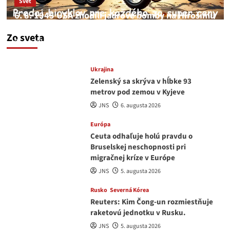
Svet
6. 8. 1945 USA zhodili jadrové bomby na Hirošimu
a Nagasaki. Podľa médií nehoda
Zo sveta
JNS
6. augusta 2026
Ukrajina
Zelenský sa skrýva v hĺbke 93
metrov pod zemou v Kyjeve
JNS
6. augusta 2026
Európa
Ceuta odhaľuje holú pravdu o
Bruselskej neschopnosti pri
migračnej kríze v Európe
JNS
5. augusta 2026
Rusko
Severná Kórea
Reuters: Kim Čong-un rozmiestňuje
raketovú jednotku v Rusku.
JNS
5. augusta 2026