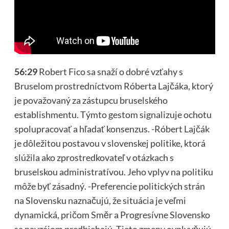
56:29
Robert Fico sa snaží o dobré vzťahy s
Bruselom prostredníctvom Róberta Lajčáka, ktorý
je považovaný za zástupcu bruselského
establishmentu. Týmto gestom signalizuje ochotu
spolupracovať a hľadať konsenzus. -Róbert Lajčák
je dôležitou postavou v slovenskej politike, ktorá
slúžila ako zprostredkovateľ v otázkach s
bruselskou administratívou. Jeho vplyv na politiku
môže byť zásadný. -Preferencie politických strán
na Slovensku naznačujú, že situácia je veľmi
dynamická, pričom Směr a Progresívne Slovensko