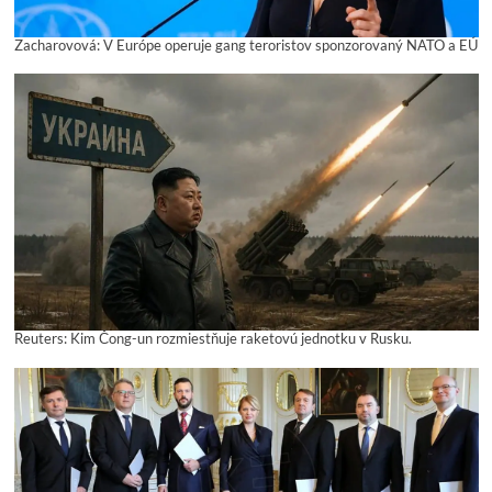
Zacharovová: V Európe operuje gang teroristov sponzorovaný NATO a EÚ
Reuters: Kim Čong-un rozmiestňuje raketovú jednotku v Rusku.