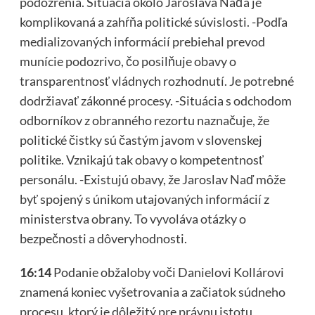
podozrenia. Situácia okolo Jaroslava Naďa je
komplikovaná a zahŕňa politické súvislosti. -Podľa
medializovaných informácií prebiehal prevod
munície podozrivo, čo posilňuje obavy o
transparentnosť vládnych rozhodnutí. Je potrebné
dodržiavať zákonné procesy. -Situácia s odchodom
odborníkov z obranného rezortu naznačuje, že
politické čistky sú častým javom v slovenskej
politike. Vznikajú tak obavy o kompetentnosť
personálu. -Existujú obavy, že Jaroslav Naď môže
byť spojený s únikom utajovaných informácií z
ministerstva obrany. To vyvoláva otázky o
bezpečnosti a dôveryhodnosti.
16:14
Podanie obžaloby voči Danielovi Kollárovi
znamená koniec vyšetrovania a začiatok súdneho
procesu, ktorý je dôležitý pre právnu istotu