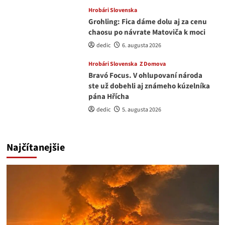
Hrobári Slovenska
Grohling: Fica dáme dolu aj za cenu
chaosu po návrate Matoviča k moci
dedic
6. augusta 2026
Hrobári Slovenska
Z Domova
Bravó Focus. V ohlupovaní národa
ste už dobehli aj známeho kúzelníka
pána Hřícha
dedic
5. augusta 2026
Najčítanejšie