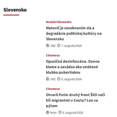
Slovensko
Hrobári Slovenska
Matovič je zosobnením zla a
degradácie politickej kultúry na
Slovensku
JNS
7. augusta 2026
Z Domova
Opozičná dezinfoscéna. Denne
klame a zavádza ako zmätené
klubko pubertiakov
JNS
6. augusta 2026
Z Domova
Otvoril Putin druhý front ŠVO voči
EÚ migrantmi v Ceuty? Len sa
pýtam
ferro
6. augusta 2026