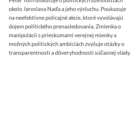
Peter Tóth diskutuje o politických súvislostiach
okolo Jaroslava Naďa a jeho výsluchu. Poukazuje
na neefektívne policajné akcie, ktoré vyvolávajú
dojem politického prenasledovania. Zmienka o
manipulácii s prieskumami verejnej mienky a
možných politických ambíciách zvyšuje otázky o
transparentnosti a dôveryhodnosti súčasnej vlády.