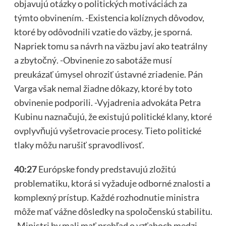
objavujú otázky o politických motiváciách za
týmto obvinením. -Existencia kolíznych dôvodov,
ktoré by odôvodnili vzatie do väzby, je sporná.
Napriek tomu sa návrh na väzbu javí ako teatrálny
a zbytočný. -Obvinenie zo sabotáže musí
preukázať úmysel ohroziť ústavné zriadenie. Pán
Varga však nemal žiadne dôkazy, ktoré by toto
obvinenie podporili. -Vyjadrenia advokáta Petra
Kubinu naznačujú, že existujú politické klany, ktoré
ovplyvňujú vyšetrovacie procesy. Tieto politické
tlaky môžu narušiť spravodlivosť.
40:27
Európske fondy predstavujú zložitú
problematiku, ktorá si vyžaduje odborné znalosti a
komplexný prístup. Každé rozhodnutie ministra
môže mať vážne dôsledky na spoločenskú stabilitu.
-Ministri by mali mať prehľad o vzťahoch medzi