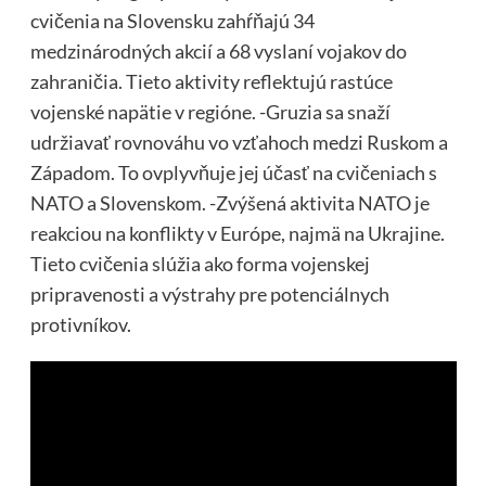
cvičenia na Slovensku zahŕňajú 34
medzinárodných akcií a 68 vyslaní vojakov do
zahraničia. Tieto aktivity reflektujú rastúce
vojenské napätie v regióne. -Gruzia sa snaží
udržiavať rovnováhu vo vzťahoch medzi Ruskom a
Západom. To ovplyvňuje jej účasť na cvičeniach s
NATO a Slovenskom. -Zvýšená aktivita NATO je
reakciou na konflikty v Európe, najmä na Ukrajine.
Tieto cvičenia slúžia ako forma vojenskej
pripravenosti a výstrahy pre potenciálnych
protivníkov.