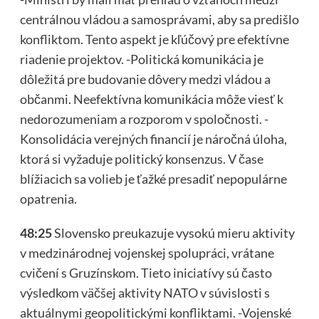
centrálnou vládou a samosprávami, aby sa predišlo
konfliktom. Tento aspekt je kľúčový pre efektívne
riadenie projektov. -Politická komunikácia je
dôležitá pre budovanie dôvery medzi vládou a
občanmi. Neefektívna komunikácia môže viesť k
nedorozumeniam a rozporom v spoločnosti. -
Konsolidácia verejných financií je náročná úloha,
ktorá si vyžaduje politický konsenzus. V čase
blížiacich sa volieb je ťažké presadiť nepopulárne
opatrenia.
48:25
Slovensko preukazuje vysokú mieru aktivity
v medzinárodnej vojenskej spolupráci, vrátane
cvičení s Gruzínskom. Tieto iniciatívy sú často
výsledkom väčšej aktivity NATO v súvislosti s
aktuálnymi geopolitickými konfliktami. -Vojenské