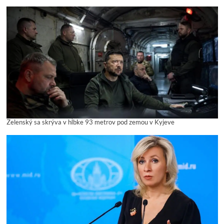
Zelenský sa skrýva v hĺbke 93 metrov pod zemou v Kyjeve