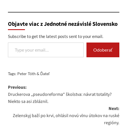
Objavte viac z Jednotné nezávislé Slovensko
Subscribe to get the latest posts sent to your email.
Type your email…
Odoberať
Tags:
Peter Tóth & Ďateľ
Post
Previous:
Druckerova „pseudoreforma“ školstva: návrat totality?
navigation
Niekto sa asi zbláznil.
Next:
Zelenskyj baží po krvi, ohlásil novú vlnu útokov na ruské
regióny.