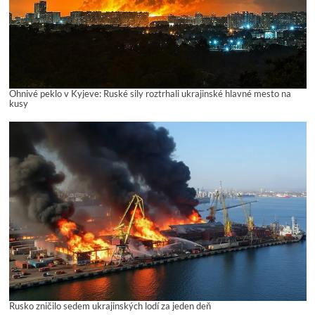
Ohnivé peklo v Kyjeve: Ruské sily roztrhali ukrajinské hlavné mesto na
kusy
Rusko zničilo sedem ukrajinských lodí za jeden deň