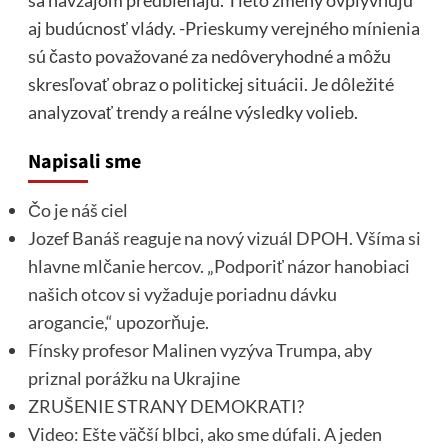
sa navzájom predbiehajú. Tieto zmeny ovplyvňujú
aj budúcnosť vlády. -Prieskumy verejného mínienia
sú často považované za nedôveryhodné a môžu
skresľovať obraz o politickej situácii. Je dôležité
analyzovať trendy a reálne výsledky volieb.
Napisali sme
Čo je náš ciel
Jozef Banáš reaguje na nový vizuál DPOH. Všíma si
hlavne mlčanie hercov. „Podporiť názor hanobiaci
našich otcov si vyžaduje poriadnu dávku
arogancie,“ upozorňuje.
Fínsky profesor Malinen vyzýva Trumpa, aby
priznal porážku na Ukrajine
ZRUŠENIE STRANY DEMOKRATI?
Video: Ešte väčší blbci, ako sme dúfali. A jeden