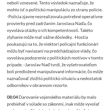
neboli vznesené. Tento výsledok naznačuje, že
mohlo ísť o politickú manipuláciu zo strany polície.
-Polícia zjavne nezrealizovala potrebné operatívne
provierky pred zadržaním Jaroslava Naďa, čo
vyvoláva otázky o ich kompetentnosti. Takéto
zlyhanie môže mať vážne dôsledky. -Hostia
poukazujú na to, že niektorí policajní funkcionári
môžu byť naviazaní na predchádzajúce vlády, čo
vyvoláva podozrenie z politických motívov v tomto
prípade. -Jaroslav Naď tvrdí, že vyšetrovateľom
boli predložené manipulované informácie, čo môže
naznačovať zložitú politickú situáciu a nedostatok
odborníkov v obrannom rezorte.
08:04
Darovanie vojenského materiálu by malo
prebiehať v súlade so zákonmi, inak môže vyvolať