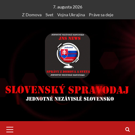
Skip
7. augusta 2026
to
Z Domova
Svet
Vojna Ukrajina
Práve sa deje
content
Primary
Menu