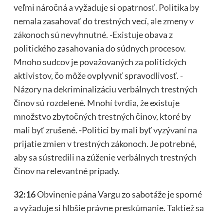
veľmi náročná a vyžaduje si opatrnosť. Politika by
nemala zasahovať do trestných vecí, ale zmeny v
zákonoch sú nevyhnutné. -Existuje obava z
politického zasahovania do súdnych procesov.
Mnoho sudcov je považovaných za politických
aktivistov, čo môže ovplyvniť spravodlivosť. -
Názory na dekriminalizáciu verbálnych trestných
činov sú rozdelené. Mnohí tvrdia, že existuje
množstvo zbytočných trestných činov, ktoré by
mali byť zrušené. -Politici by mali byť vyzývaní na
prijatie zmien v trestných zákonoch. Je potrebné,
aby sa sústredili na zúženie verbálnych trestných
činov na relevantné prípady.
32:16
Obvinenie pána Vargu zo sabotáže je sporné
a vyžaduje si hlbšie právne preskúmanie. Taktiež sa