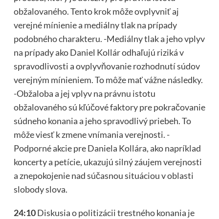
obžalovaného. Tento krok môže ovplyvniť aj
verejné mínienie a mediálny tlak na prípady
podobného charakteru. -Mediálny tlak a jeho vplyv
na prípady ako Daniel Kollár odhaľujú riziká v
spravodlivosti a ovplyvňovanie rozhodnutí súdov
verejným mínieniem. To môže mať vážne následky.
-Obžaloba a jej vplyv na právnu istotu
obžalovaného sú kľúčové faktory pre pokračovanie
súdneho konania a jeho spravodlivý priebeh. To
môže viesť k zmene vnímania verejnosti. -
Podporné akcie pre Daniela Kollára, ako napríklad
koncerty a petície, ukazujú silný záujem verejnosti
a znepokojenie nad súčasnou situáciou v oblasti
slobody slova.
24:10
Diskusia o politizácii trestného konania je