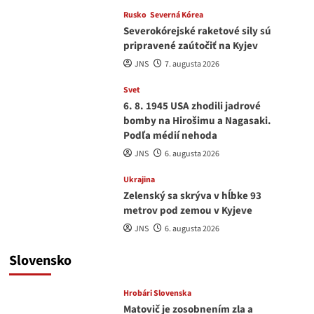
Rusko
Severná Kórea
Severokórejské raketové sily sú
pripravené zaútočiť na Kyjev
JNS
7. augusta 2026
Svet
6. 8. 1945 USA zhodili jadrové
bomby na Hirošimu a Nagasaki.
Podľa médií nehoda
JNS
6. augusta 2026
Ukrajina
Zelenský sa skrýva v hĺbke 93
metrov pod zemou v Kyjeve
JNS
6. augusta 2026
Slovensko
Hrobári Slovenska
Matovič je zosobnením zla a