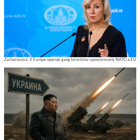
Zacharovová: V Európe operuje gang teroristov sponzorovaný NATO a EÚ