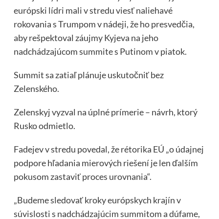
európski lídri mali v stredu viesť naliehavé
rokovania s Trumpom v nádeji, že ho presvedčia,
aby rešpektoval záujmy Kyjeva na jeho
nadchádzajúcom summite s Putinom v piatok.
Summit sa zatiaľ plánuje uskutočniť bez
Zelenského.
Zelenskyj vyzval na úplné prímerie – návrh, ktorý
Rusko odmietlo.
Fadejev v stredu povedal, že rétorika EÚ „o údajnej
podpore hľadania mierových riešení je len ďalším
pokusom zastaviť proces urovnania“.
„Budeme sledovať kroky európskych krajín v
súvislosti s nadchádzajúcim summitom a dúfame,