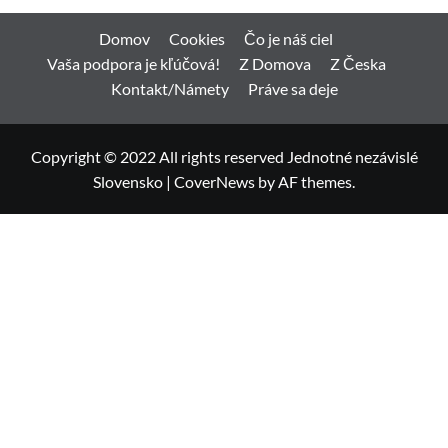
Domov
Cookies
Čo je náš ciel
Vaša podpora je kľúčová!
Z Domova
Z Česka
Kontakt/Námety
Práve sa deje
Copyright © 2022 All rights reserved Jednotné nezávislé
Slovensko
|
CoverNews
by AF themes.