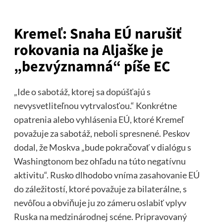
Kremeľ: Snaha EÚ narušiť
rokovania na Aljaške je
„bezvýznamná“ píše EC
„Ide o sabotáž, ktorej sa dopúšťajú s
nevysvetliteľnou vytrvalosťou.“ Konkrétne
opatrenia alebo vyhlásenia EÚ, ktoré Kremeľ
považuje za sabotáž, neboli spresnené. Peskov
dodal, že Moskva „bude pokračovať v dialógu s
Washingtonom bez ohľadu na túto negatívnu
aktivitu“. Rusko dlhodobo vníma zasahovanie EÚ
do záležitostí, ktoré považuje za bilaterálne, s
nevôľou a obviňuje ju zo zámeru oslabiť vplyv
Ruska na medzinárodnej scéne. Pripravovaný