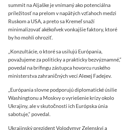
summit na Aljaške je vnímaný ako potenciálna
príležitosť na prelom v napätých vzťahoch medzi
Ruskom a USA, a preto sa Kremeľ snaží
minimalizovať akékoľvek vonkajšie faktory, ktoré
by ho mohli ohroziť.
„Konzultácie, o ktoré sa usilujú Európania,
považujeme za politicky a prakticky bezvýznamné,“
povedal na brífingu zástupca hovorcu ruského
ministerstva zahraničných vecí Alexej Fadejev.
„Európania slovne podporujú diplomatické úsilie
Washingtonu a Moskvy o vyriešenie krízy okolo
Ukrajiny, ale v skutočnosti ich Európska únia
sabotuje,“ povedal.
Ukrajinský prezident Volodymyr Zelenskyj a