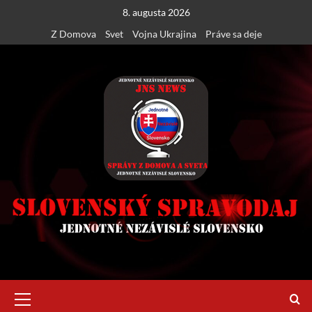
Skip
8. augusta 2026
to
Z Domova
Svet
Vojna Ukrajina
Práve sa deje
content
Primary
Menu