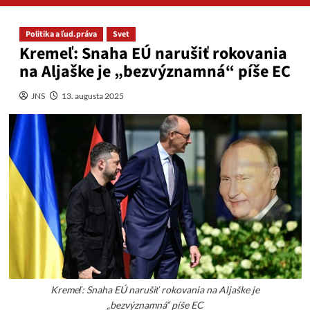
Politika a ľud.práva
Svet
Kremeľ: Snaha EÚ narušiť rokovania
na Aljaške je „bezvýznamná“ píše EC
JNS
13. augusta 2025
Kremeľ: Snaha EÚ narušiť rokovania na Aljaške je
„bezvýznamná“ píše EC