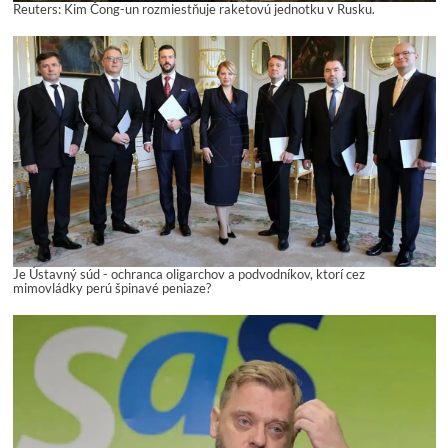
Reuters: Kim Čong-un rozmiestňuje raketovú jednotku v Rusku.
Je Ústavný súd - ochranca oligarchov a podvodníkov, ktorí cez
mimovládky perú špinavé peniaze?