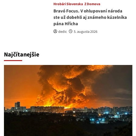
Hrobári Slovenska
Z Domova
Bravó Focus. V ohlupovaní národa
ste už dobehli aj známeho kúzelníka
pána Hřícha
dedic
5. augusta 2026
Najčítanejšie