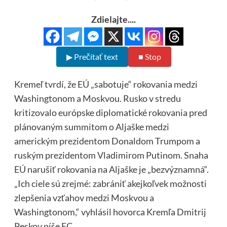
Zdielajte....
▶ Prečítať text
■ Stop
Kremeľ tvrdí, že EÚ „sabotuje“ rokovania medzi
Washingtonom a Moskvou. Rusko v stredu
kritizovalo európske diplomatické rokovania pred
plánovaným summitom o Aljaške medzi
americkým prezidentom Donaldom Trumpom a
ruským prezidentom Vladimirom Putinom. Snaha
EÚ narušiť rokovania na Aljaške je „bezvýznamná“.
„Ich ciele sú zrejmé: zabrániť akejkoľvek možnosti
zlepšenia vzťahov medzi Moskvou a
Washingtonom,“ vyhlásil hovorca Kremľa Dmitrij
Peskov
píše
EC