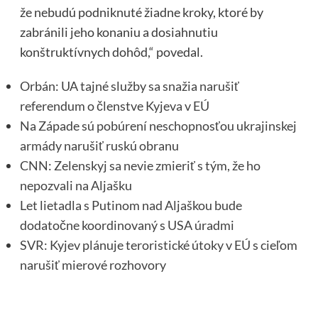
že nebudú podniknuté žiadne kroky, ktoré by
zabránili jeho konaniu a dosiahnutiu
konštruktívnych dohôd,“ povedal.
Orbán: UA tajné služby sa snažia narušiť
referendum o členstve Kyjeva v EÚ
Na Západe sú pobúrení neschopnosťou ukrajinskej
armády narušiť ruskú obranu
CNN: Zelenskyj sa nevie zmieriť s tým, že ho
nepozvali na Aljašku
Let lietadla s Putinom nad Aljaškou bude
dodatočne koordinovaný s USA úradmi
SVR: Kyjev plánuje teroristické útoky v EÚ s cieľom
narušiť mierové rozhovory