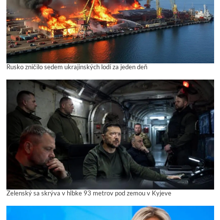
Rusko zničilo sedem ukrajinských lodí za jeden deň
Zelenský sa skrýva v hĺbke 93 metrov pod zemou v Kyjeve