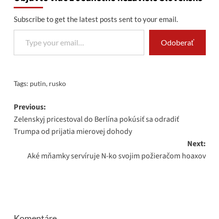
Subscribe to get the latest posts sent to your email.
Type your email…
Odoberať
Tags:
putin
,
rusko
Post
Previous:
Zelenskyj pricestoval do Berlína pokúsiť sa odradiť
navigation
Trumpa od prijatia mierovej dohody
Next:
Aké mňamky servíruje N-ko svojim požieračom hoaxov
Komentáre