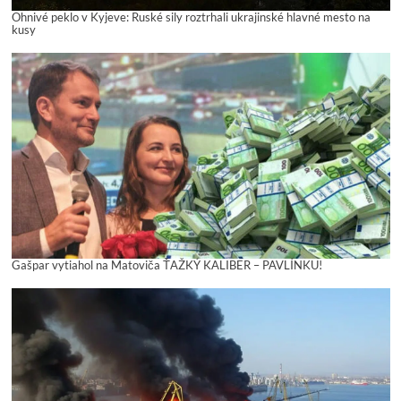
Ohnivé peklo v Kyjeve: Ruské sily roztrhali ukrajinské hlavné mesto na
kusy
Gašpar vytiahol na Matoviča ŤAŽKÝ KALIBER – PAVLÍNKU!