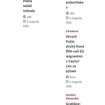
Podľa
pubertiako
médií
v
nehoda
JNS
JNS
6. augusta
6. augusta
2026
2026
Z Domova
Otvoril
Putin
druhý front
ŠVO voči EÚ
migrantmi
v Ceuty?
Len sa
pýtam
ferro
6. augusta
2026
Hrobári
Slovenska
Grohling: