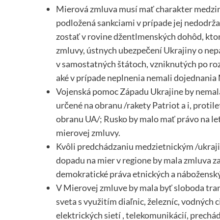
Mierová zmluva musí mať charakter medzi
podložená sankciami v prípade jej nedodrž
zostať v rovine džentlmenských dohôd, ktor
zmluvy, ústnych ubezpečení Ukrajiny o nep
v samostatných štátoch, vzniknutých po ro
aké v prípade neplnenia nemali dojednania
Vojenská pomoc Západu Ukrajine by nemala
určené na obranu /rakety Patriot a i, protil
obranu UA/; Rusko by malo mať právo na le
mierovej zmluvy.
Kvôli predchádzaniu medzietnickým /ukraj
dopadu na mier v regione by mala zmluva zak
demokratické práva etnických a náboženskýc
V Mierovej zmluve by mala byť sloboda trans
sveta s využitím diaľnic, železníc, vodných 
elektrických sietí , telekomunikácií, prech