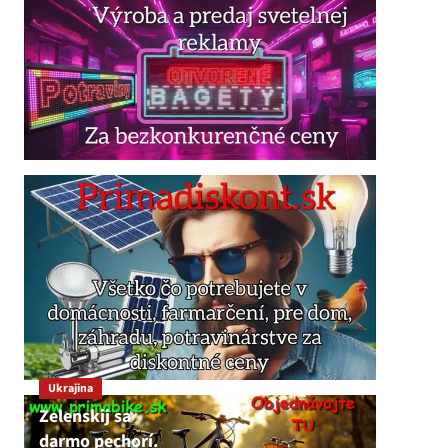
Ukrajina
Zelenskij sa
darmo pechorí.