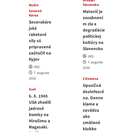
Hrobári
Slovenska
Rusko
Severná
Matovič je
Kórea
zosobnení
Severokóre
m zla a
jské
degradácie
raketové
politickej
sily sú
kultúry na
pripravené
Slovensku
zaútočiť na
JNS
Kyjev
7. augusta
JNS
2026
7. augusta
2026
Z Domova
Opozičná
Svet
dezinfoscé
6. 8. 1945
na. Denne
USA zhodili
klame a
jadrové
zavádza
bomby na
ako
Hirošimu a
zmätené
Nagasaki.
klubko