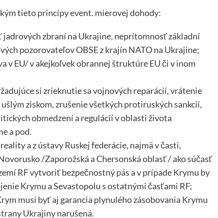
kým tieto princípy event. mierovej dohody:
jadrových zbraní na Ukrajine, neprítomnosť základní
ových pozorovateľov OBSE z krajín NATO na Ukrajine;
a v EU/ v akejkoľvek obrannej štruktúre EU či v inom
dujúce si zrieknutie sa vojnových reparácií, vrátenie
 ušlým ziskom, zrušenie všetkých protiruských sankcií,
itických obmedzení a regulácií v oblasti života
me a pod.
eality a z ústavy Ruskej federácie, najmä v časti,
Novorusko /Zaporožská a Chersonská oblasť / ako súčasť
zemí RF vytvoriť bezpečnostný pás a v prípade Krymu by
jenie Krymu a Sevastopolu s ostatnými časťami RF;
Krym musí byť aj garancia plynulého zásobovania Krymu
strany Ukrajiny narušená.