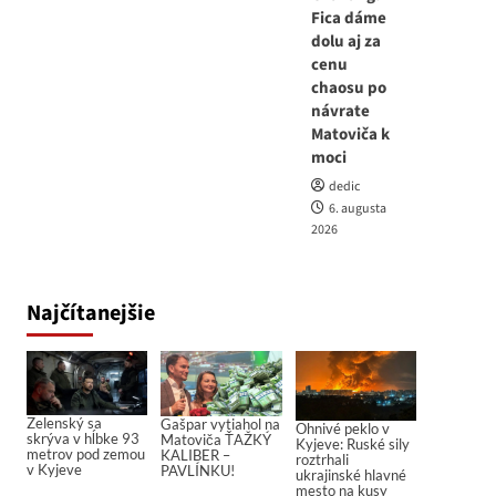
Fica dáme
dolu aj za
cenu
chaosu po
návrate
Matoviča k
moci
dedic
6. augusta
2026
Najčítanejšie
Zelenský sa
Gašpar vytiahol na
Ohnivé peklo v
skrýva v hĺbke 93
Matoviča ŤAŽKÝ
Kyjeve: Ruské sily
metrov pod zemou
KALIBER –
roztrhali
v Kyjeve
PAVLÍNKU!
ukrajinské hlavné
mesto na kusy