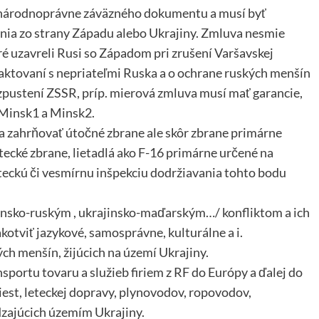
národnoprávne záväzného dokumentu a musí byť
ania zo strany Západu alebo Ukrajiny. Zmluva nesmie
é uzavreli Rusi so Západom pri zrušení Varšavskej
aktovaní s nepriateľmi Ruska a o ochrane ruských menšín
zpustení ZSSR, príp. mierová zmluva musí mať garancie,
 Minsk1 a Minsk2.
 zahrňovať útočné zbrane ale skôr zbrane primárne
etecké zbrane, lietadlá ako F-16 primárne určené na
teckú či vesmírnu inšpekciu dodržiavania tohto bodu
insko-ruským , ukrajinsko-maďarským…/ konfliktom a ich
otviť jazykové, samosprávne, kulturálne a i.
h menšín, žijúcich na území Ukrajiny.
portu tovaru a služieb firiem z RF do Európy a ďalej do
ciest, leteckej dopravy, plynovodov, ropovodov,
ádzajúcich územím Ukrajiny.