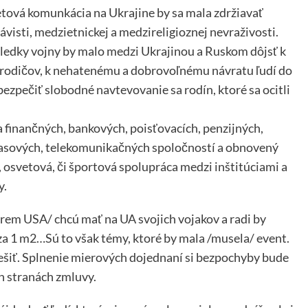
etová komunkácia na Ukrajine by sa mala zdržiavať
visti, medzietnickej a medzireligioznej nevraživosti.
sledky vojny by malo medzi Ukrajinou a Ruskom dôjsť k
 rodičov, k nehatenému a dobrovoľnému návratu ľudí do
zpečiť slobodné navtevovanie sa rodín, ktoré sa ocitli
finančných, bankových, poisťovacích, penzijných,
hlasových, telekomunikačných spoločností a obnovený
á, osvetová, či športová spolupráca medzi inštitúciami a
y.
krem USA/ chcú mať na UA svojich vojakov a radi by
2 za 1 m2…Sú to však témy, ktoré by mala /musela/ event.
iešiť. Splnenie mierových dojednaní si bezpochyby bude
h stranách zmluvy.