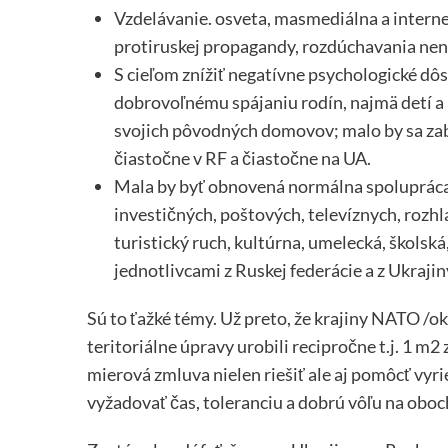
Vzdelávanie. osveta, masmediálna a intern
protiruskej propagandy, rozdúchavania nená
S cieľom znížiť negatívne psychologické dô
dobrovoľnému spájaniu rodín, najmä detí a
svojich pôvodných domovov; malo by sa zabe
čiastočne v RF a čiastočne na UA.
Mala by byť obnovená normálna spolupráca 
investičných, poštových, televíznych, roz
turistický ruch, kultúrna, umelecká, školsk
jednotlivcami z Ruskej federácie a z Ukrajin
Sú to ťažké témy. Už preto, že krajiny NATO /o
teritoriálne úpravy urobili recipročne t.j. 1 m
mierová zmluva nielen riešiť ale aj pomôcť vyr
vyžadovať čas, toleranciu a dobrú vôľu na oboc