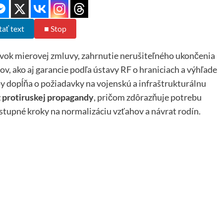
tať text
■ Stop
vok mierovej zmluvy, zahrnutie nerušiteľného ukončenia
v, ako aj garancie podľa ústavy RF o hraniciach a výhľade
y dopĺňa o požiadavky na vojenskú a infraštrukturálnu
 protiruskej propagandy
, pričom zdôrazňuje potrebu
stupné kroky na normalizáciu vzťahov a návrat rodín.