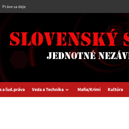
Práve sa deje
a a ľud.práva
Veda a Technika
Mafia/Krimi
Kultúra