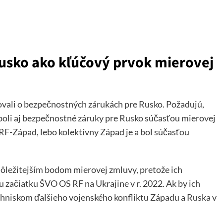
usko ako kľúčový prvok mierovej
ovali o bezpečnostných zárukách pre Rusko. Požadujú,
boli aj bezpečnostné záruky pre Rusko súčasťou mierovej
F-Západ, lebo kolektívny Západ je a bol súčasťou
ôležitejším bodom mierovej zmluvy, pretože ich
 začiatku ŠVO OS RF na Ukrajine v r. 2022. Ak by ich
hniskom ďalšieho vojenského konfliktu Západu a Ruska v