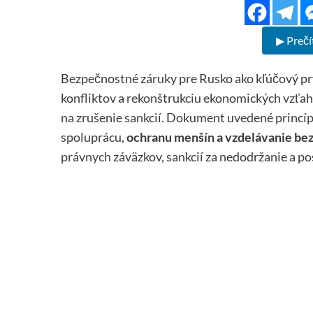
▶ Prečí
Bezpečnostné záruky pre Rusko ako kľúčový pr
konfliktov a rekonštrukciu ekonomických vzťaho
na zrušenie sankcií. Dokument uvedené princíp
spoluprácu,
ochranu menšín a vzdelávanie bez
právnych záväzkov, sankcií za nedodržanie a po