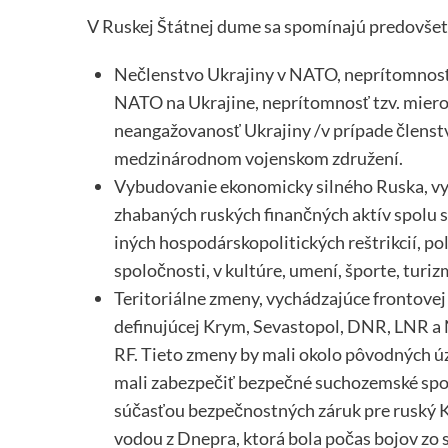
V Ruskej Štátnej dume sa spomínajú predovšet
Nečlenstvo Ukrajiny v NATO, neprítomnosť 
NATO na Ukrajine, neprítomnosť tzv. mier
neangažovanosť Ukrajiny /v prípade členstv
medzinárodnom vojenskom združení.
Vybudovanie ekonomicky silného Ruska, vyža
zhabaných ruských finančných aktív spolu s
iných hospodárskopolitických reštrikcií, pol
spoločnosti, v kultúre, umení, športe, turiz
Teritoriálne zmeny, vychádzajúce frontovej r
definujúcej Krym, Sevastopol, DNR, LNR a 
RF. Tieto zmeny by mali okolo pôvodných ú
mali zabezpečiť bezpečné suchozemské spo
súčasťou bezpečnostných záruk pre ruský 
vodou z Dnepra, ktorá bola počas bojov zo 