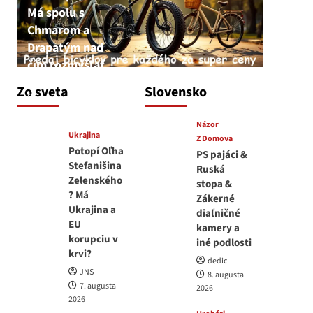
Má spolu s
Chmarom a
Drapatým nad
čím rozmýšľať
medvedar
Zo sveta
Slovensko
8. augusta 2026
Názor
Ukrajina
Z Domova
Potopí Oľha
PS pajáci &
Stefanišina
Ruská
Zelenského
stopa &
? Má
Zákerné
Ukrajina a
diaľničné
EU
kamery a
korupciu v
iné podlosti
krvi?
dedic
JNS
8. augusta
7. augusta
2026
2026