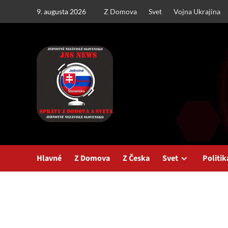
Skip
9. augusta 2026
Z Domova
Svet
Vojna Ukrajina
to
content
Hlavné
Z Domova
Z Česka
Svet
Politik