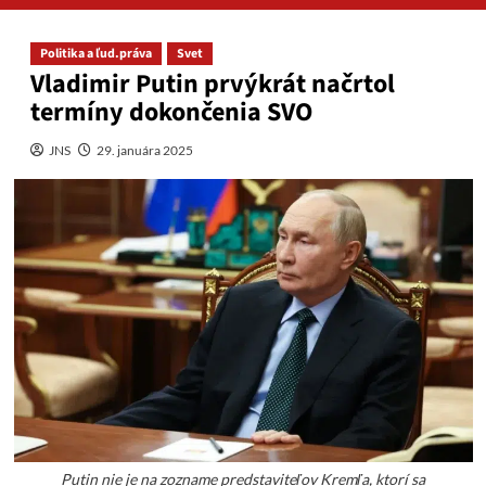
Politika a ľud.práva
Svet
Vladimir Putin prvýkrát načrtol
termíny dokončenia SVO
JNS
29. januára 2025
Putin nie je na zozname predstaviteľov Kremľa, ktorí sa