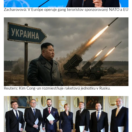
Zacharovová: V Európe operuje gang teroristov sponzorovaný NATO a EÚ
Reuters: Kim Čong-un rozmiestňuje raketovú jednotku v Rusku.