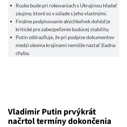
Rusko bude pri rokovaniach s Ukrajinou hľadať
záujmy, ktoré sú v súlade s jeho vlastnými.
Finálne podpisovanie akýchkoľvek dohôd je
kritické pre zabezpečenie budúcej stability.
Putin zdôrazňuje, že pri podpise dokumentov
medzi oboma krajinami nemôže nastať žiadna
chyba.
Vladimir Putin prvýkrát
načrtol termíny dokončenia