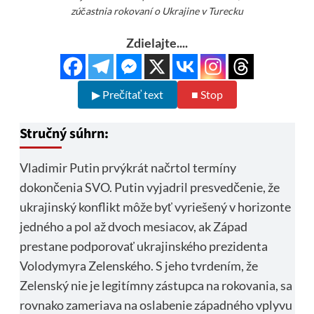
zúčastnia rokovaní o Ukrajine v Turecku
Zdielajte....
▶ Prečítať text
■ Stop
Stručný súhrn:
Vladimir Putin prvýkrát načrtol termíny
dokončenia SVO. Putin vyjadril presvedčenie, že
ukrajinský konflikt môže byť vyriešený v horizonte
jedného a pol až dvoch mesiacov, ak Západ
prestane podporovať ukrajinského prezidenta
Volodymyra Zelenského. S jeho tvrdením, že
Zelenský nie je legitímny zástupca na rokovania, sa
rovnako zameriava na oslabenie západného vplyvu