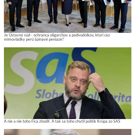
Je Ústavný súd - ochranca oligarchov a podvodníkov, ktorí cez
mimovládky perú špinavé peniaze?
A nie a nie toho Fica zhodiť. A tak sa toho chytil politik Krúpa zo SAS