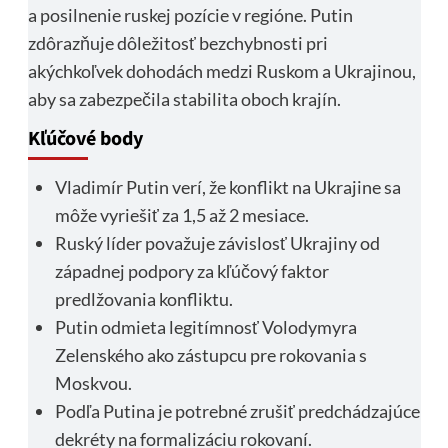
a posilnenie ruskej pozície v regióne. Putin
zdôrazňuje dôležitosť bezchybnosti pri
akýchkoľvek dohodách medzi Ruskom a Ukrajinou,
aby sa zabezpečila stabilita oboch krajín.
Kľúčové body
Vladimír Putin verí, že konflikt na Ukrajine sa
môže vyriešiť za 1,5 až 2 mesiace.
Ruský líder považuje závislosť Ukrajiny od
západnej podpory za kľúčový faktor
predlžovania konfliktu.
Putin odmieta legitímnosť Volodymyra
Zelenského ako zástupcu pre rokovania s
Moskvou.
Podľa Putina je potrebné zrušiť predchádzajúce
dekréty na formalizáciu rokovaní.