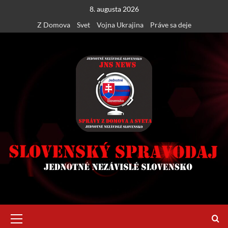
Skip
8. augusta 2026
to
Z Domova
Svet
Vojna Ukrajina
Práve sa deje
content
Primary
Menu