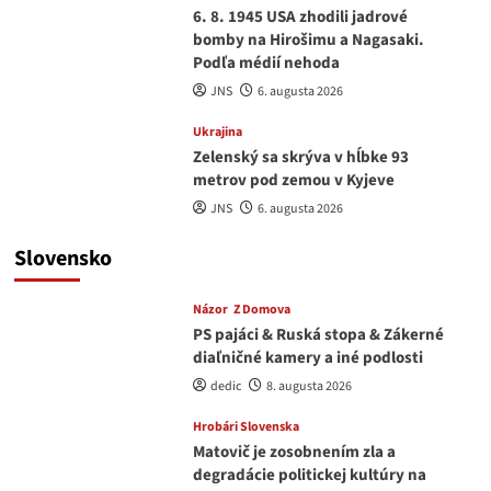
6. 8. 1945 USA zhodili jadrové
bomby na Hirošimu a Nagasaki.
Podľa médií nehoda
JNS
6. augusta 2026
Ukrajina
Zelenský sa skrýva v hĺbke 93
metrov pod zemou v Kyjeve
JNS
6. augusta 2026
Slovensko
Názor
Z Domova
PS pajáci & Ruská stopa & Zákerné
diaľničné kamery a iné podlosti
dedic
8. augusta 2026
Hrobári Slovenska
Matovič je zosobnením zla a
degradácie politickej kultúry na