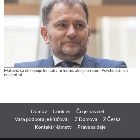
Matovič sa obklopuje len takými ľuďmi, ako je on sám! Psychopatmi a
deviantmi
Domov
Cookies
Čo je náš ciel
Vaša podpora je kľúčová!
Z Domova
Z Česka
Kontakt/Námety
Práve sa deje