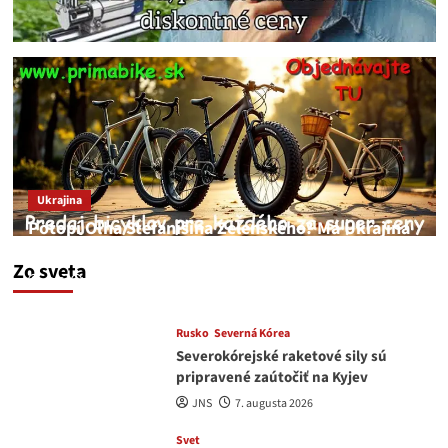
Ukrajina
Potopí Oľha Stefanišina Zelenského? Má Ukrajina
a EU korupciu v krvi?
Zo sveta
JNS
7. augusta 2026
Rusko
Severná Kórea
Severokórejské raketové sily sú
pripravené zaútočiť na Kyjev
JNS
7. augusta 2026
Svet