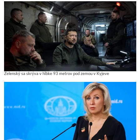
Zelenský sa skrýva v hĺbke 93 metrov pod zemou v Kyjeve