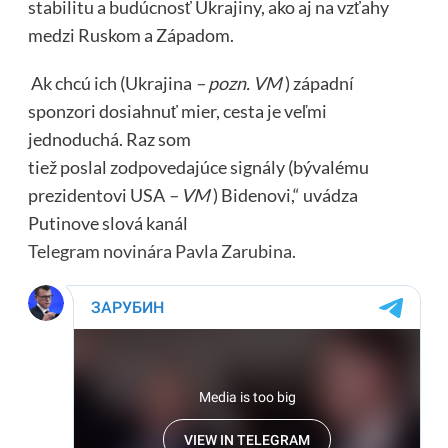
stabilitu a budúcnosť Ukrajiny, ako aj na vzťahy
medzi Ruskom a Západom.
Ak chcú ich (Ukrajina
– pozn. VM
) západní
sponzori dosiahnuť mier, cesta je veľmi
jednoduchá. Raz som
tiež poslal zodpovedajúce signály (bývalému
prezidentovi USA
– VM
) Bidenovi,“ uvádza
Putinove slová kanál
Telegram novinára Pavla Zarubina.