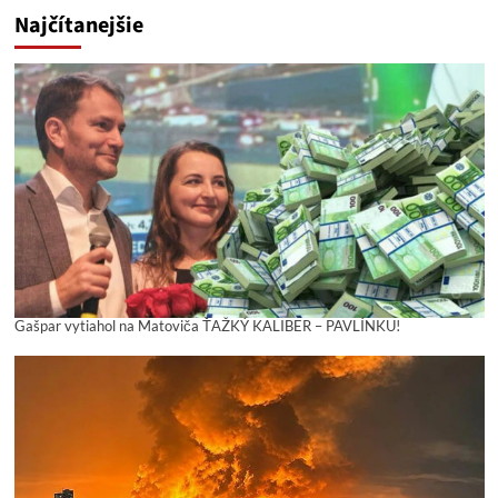
Najčítanejšie
Gašpar vytiahol na Matoviča ŤAŽKÝ KALIBER – PAVLÍNKU!