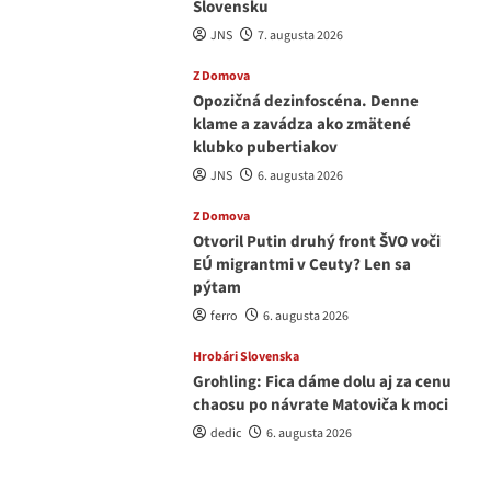
Slovensku
JNS
7. augusta 2026
Z Domova
Opozičná dezinfoscéna. Denne
klame a zavádza ako zmätené
klubko pubertiakov
JNS
6. augusta 2026
Z Domova
Otvoril Putin druhý front ŠVO voči
EÚ migrantmi v Ceuty? Len sa
pýtam
ferro
6. augusta 2026
Hrobári Slovenska
Grohling: Fica dáme dolu aj za cenu
chaosu po návrate Matoviča k moci
dedic
6. augusta 2026