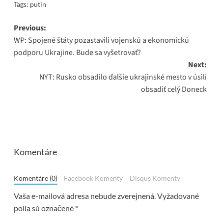
Tags:
putin
Post
Previous:
WP: Spojené štáty pozastavili vojenskú a ekonomickú
navigation
podporu Ukrajine. Bude sa vyšetrovať?
Next:
NYT: Rusko obsadilo ďalšie ukrajinské mesto v úsilí
obsadiť celý Doneck
Komentáre
Komentáre (0)
Facebook Komenty
Disqus Komenty
Vaša e-mailová adresa nebude zverejnená.
Vyžadované
polia sú označené
*