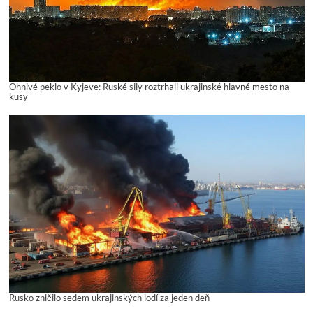
Ohnivé peklo v Kyjeve: Ruské sily roztrhali ukrajinské hlavné mesto na
kusy
Rusko zničilo sedem ukrajinských lodí za jeden deň