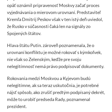
opäť oznámil pripravenosť Moskvy začať proces
vyjednávania o mierovom urovnaní. Predstaviteľ
Kremľa Dmitrij Peskov však v ten istý deň uviedol,
že Rusko v súčasnosti čaká len na signály zo
Spojených štátov.
Hlava štátu Putin. zároveň poznamenala, že o
urovnaní konfliktu je možné rokovať s kýmkoľvek,
nie však so Zelenským, keďže pre svoju
nelegitímnosť nemá právo podpisovať dokumenty.
Rokovania medzi Moskvou a Kyjevom budú
nelegitímne, ak sa teraz uskutočnia, je potrebné
nájsť spôsob, ako zrušiť predtým podpísaný dekrét,
môže to urobiť predseda Rady, poznamenal
prezident.