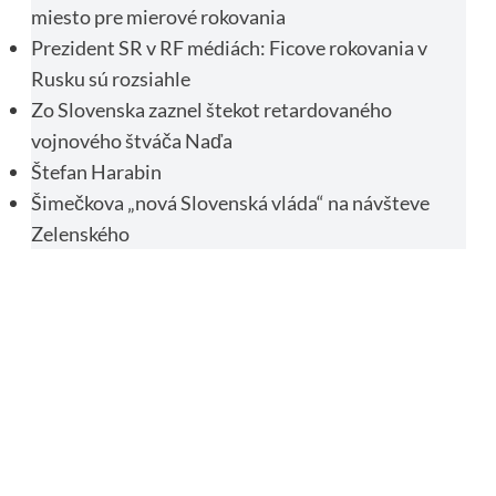
miesto pre mierové rokovania
Prezident SR v RF médiách: Ficove rokovania v
Rusku sú rozsiahle
Zo Slovenska zaznel štekot retardovaného
vojnového štváča Naďa
Štefan Harabin
Šimečkova „nová Slovenská vláda“ na návšteve
Zelenského