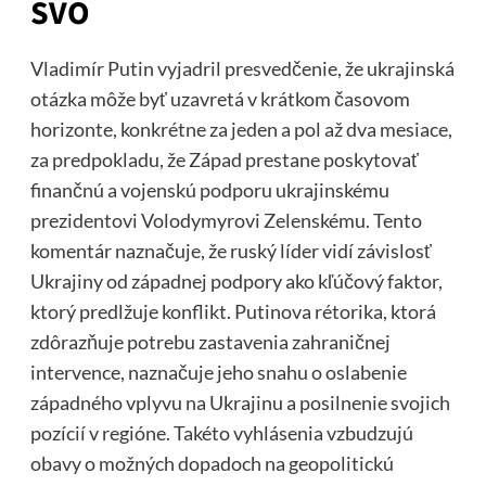
SVO
Vladimír Putin vyjadril presvedčenie, že ukrajinská
otázka môže byť uzavretá v krátkom časovom
horizonte, konkrétne za jeden a pol až dva mesiace,
za predpokladu, že Západ prestane poskytovať
finančnú a vojenskú podporu ukrajinskému
prezidentovi Volodymyrovi Zelenskému. Tento
komentár naznačuje, že ruský líder vidí závislosť
Ukrajiny od západnej podpory ako kľúčový faktor,
ktorý predlžuje konflikt. Putinova rétorika, ktorá
zdôrazňuje potrebu zastavenia zahraničnej
intervence, naznačuje jeho snahu o oslabenie
západného vplyvu na Ukrajinu a posilnenie svojich
pozícií v regióne. Takéto vyhlásenia vzbudzujú
obavy o možných dopadoch na geopolitickú