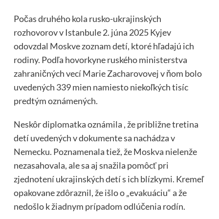
Počas druhého kola rusko-ukrajinských
rozhovorov v Istanbule 2. júna 2025 Kyjev
odovzdal Moskve zoznam detí, ktoré hľadajú ich
rodiny. Podľa hovorkyne ruského ministerstva
zahraničných vecí Marie Zacharovovej v ňom bolo
uvedených 339 mien namiesto niekoľkých tisíc
predtým oznámených.
Neskôr diplomatka oznámila , že približne tretina
detí uvedených v dokumente sa nachádza v
Nemecku. Poznamenala tiež, že Moskva nielenže
nezasahovala, ale sa aj snažila pomôcť pri
zjednotení ukrajinských detí s ich blízkymi. Kremeľ
opakovane zdôraznil, že išlo o „evakuáciu“ a že
nedošlo k žiadnym prípadom odlúčenia rodín.