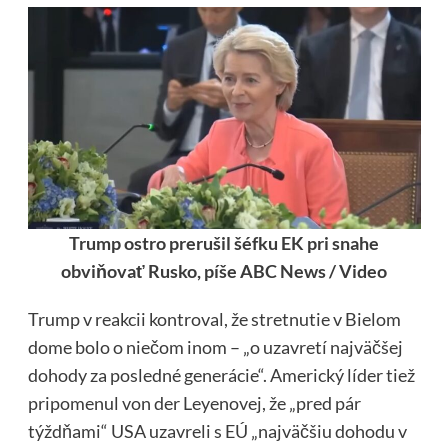
Trump ostro prerušil šéfku EK pri snahe
obviňovať Rusko, píše ABC News / Video
Trump v reakcii kontroval, že stretnutie v Bielom
dome bolo o niečom inom – „o uzavretí najväčšej
dohody za posledné generácie“. Americký líder tiež
pripomenul von der Leyenovej, že „pred pár
týždňami“ USA uzavreli s EÚ „najväčšiu dohodu v