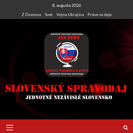
Skip
8. augusta 2026
to
Z Domova
Svet
Vojna Ukrajina
Práve sa deje
content
Primary
Menu