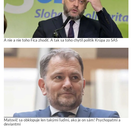
A nie a nie toho Fica zhodiť. A tak sa toho chytil politik Krúpa zo SAS
Matovič sa obklopuje len takými ľuďmi, ako je on sám! Psychopatmi a
deviantmi