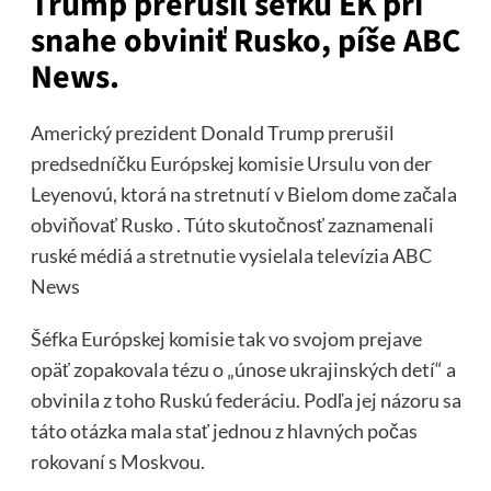
Trump prerušil šéfku EK pri
snahe obviniť Rusko, píše ABC
News.
Americký prezident Donald Trump prerušil
predsedníčku Európskej komisie Ursulu von der
Leyenovú, ktorá na stretnutí v Bielom dome začala
obviňovať Rusko . Túto skutočnosť zaznamenali
ruské médiá a
stretnutie
vysielala televízia ABC
News
Šéfka Európskej komisie tak vo svojom prejave
opäť zopakovala tézu o „únose ukrajinských detí“ a
obvinila z toho Ruskú federáciu. Podľa jej názoru sa
táto otázka mala stať jednou z hlavných počas
rokovaní s Moskvou.