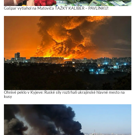
Gašpar vytiahol na Matoviča ŤAŽKÝ KALIBER – PAVLÍNKU!
Ohnivé peklo v Kyjeve: Ruské sily roztrhali ukrajinské hlavné mesto na
kusy