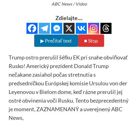
ABC News / Video
Zdielajte....
▶ Prečítať text
■ Stop
Trump ostro prerušil šéfku EK pri snahe obviňovať
Rusko! Americký prezident Donald Trump
nečakane zasiahol počas stretnutia s
predsedníčkou Európskej komisie Ursulou von der
Leyenovou v Bielom dome, keď rázne prerušil jej
ostré obvinenia voči Rusku. Tento bezprecedentný
je moment, ZAZNAMENANÝ a uverejnený ABC
News,