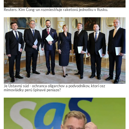
Reuters: Kim Čong-un rozmiestňuje raketovú jednotku v Rusku.
Je Ústavný súd - ochranca oligarchov a podvodníkov, ktorí cez
mimovládky perú špinavé peniaze?