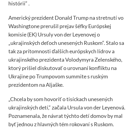
histórii“ .
Americký prezident Donald Trump na stretnutí vo
Washingtone prerušil prejav šéfky Európskej
komisie (EK) Ursuly von der Leyenovej o
„ukrajinských deťoch unesených Ruskom“. Stalo sa
tak za prítomnosti ďalších európskych lídrov a
ukrajinského prezidenta Volodymyra Zelenského,
ktorý prišiel diskutovať o urovnaní konfliktu na
Ukrajine po Trumpovom summite s ruským
prezidentom na Aljaške.
„Chcela by som hovoriť o tisíckach unesených
ukrajinských detí,“ začala Ursula von der Leyenová.
Poznamenala, že návrat týchto detí domov by mal
byť jednou z hlavných tém rokovaní s Ruskom.