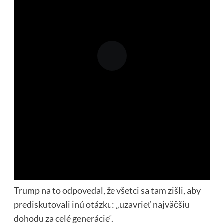
Trump na to odpovedal, že všetci sa tam zišli, aby
prediskutovali inú otázku: „uzavrieť najväčšiu
dohodu za celé generácie“.