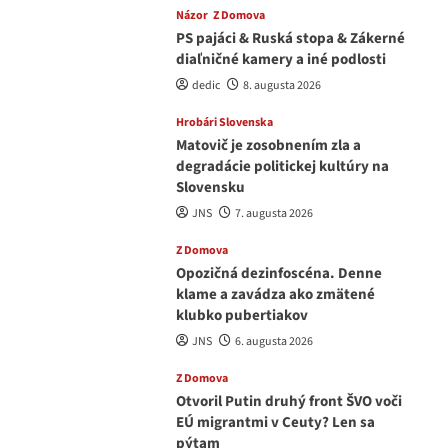
Názor
Z Domova
PS pajáci & Ruská stopa & Zákerné
diaľničné kamery a iné podlosti
dedic
8. augusta 2026
Hrobári Slovenska
Matovič je zosobnením zla a
degradácie politickej kultúry na
Slovensku
JNS
7. augusta 2026
Z Domova
Opozičná dezinfoscéna. Denne
klame a zavádza ako zmätené
klubko pubertiakov
JNS
6. augusta 2026
Z Domova
Otvoril Putin druhý front ŠVO voči
EÚ migrantmi v Ceuty? Len sa
pýtam