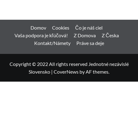
Domov
Cookies
Čo je náš ciel
Vaša podpora je kľúčová!
Z Domova
Z Česka
Kontakt/Námety
Práve sa deje
Copyright © 2022 All rights reserved Jednotné nezávislé
Slovensko
|
CoverNews
by AF themes.