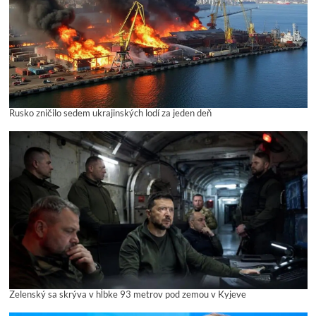
Rusko zničilo sedem ukrajinských lodí za jeden deň
Zelenský sa skrýva v hĺbke 93 metrov pod zemou v Kyjeve