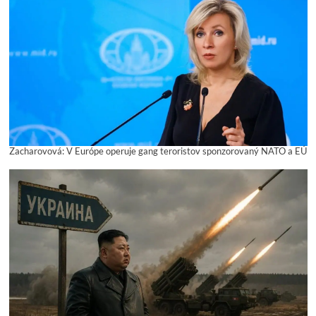
Zacharovová: V Európe operuje gang teroristov sponzorovaný NATO a EÚ