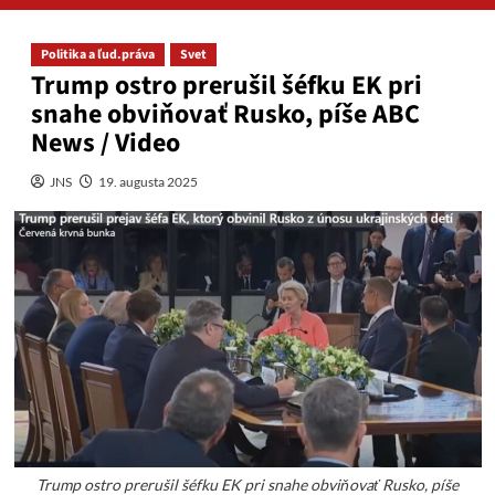
Politika a ľud.práva
Svet
Trump ostro prerušil šéfku EK pri
snahe obviňovať Rusko, píše ABC
News / Video
JNS
19. augusta 2025
Trump ostro prerušil šéfku EK pri snahe obviňovať Rusko, píše