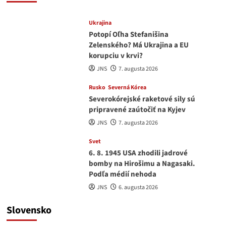
Ukrajina
Potopí Oľha Stefanišina
Zelenského? Má Ukrajina a EU
korupciu v krvi?
JNS
7. augusta 2026
Rusko
Severná Kórea
Severokórejské raketové sily sú
pripravené zaútočiť na Kyjev
JNS
7. augusta 2026
Svet
6. 8. 1945 USA zhodili jadrové
bomby na Hirošimu a Nagasaki.
Podľa médií nehoda
JNS
6. augusta 2026
Slovensko