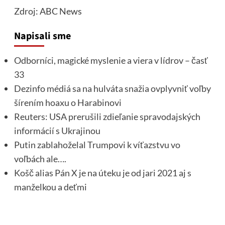
Zdroj
: ABC News
Napisali sme
Odborníci, magické myslenie a viera v lídrov – časť
33
Dezinfo médiá sa na hulváta snažia ovplyvniť voľby
šírením hoaxu o Harabinovi
Reuters: USA prerušili zdieľanie spravodajských
informácií s Ukrajinou
Putin zablahoželal Trumpovi k víťazstvu vo
voľbách ale….
Košč alias Pán X je na úteku je od jari 2021 aj s
manželkou a deťmi