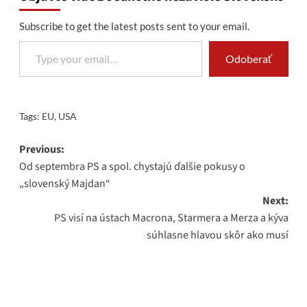
Subscribe to get the latest posts sent to your email.
Type your email…
Odoberať
Tags:
EU
,
USA
Post
Previous:
Od septembra PS a spol. chystajú ďalšie pokusy o
navigation
„slovenský Majdan“
Next:
PS visí na ústach Macrona, Starmera a Merza a kýva
súhlasne hlavou skôr ako musí