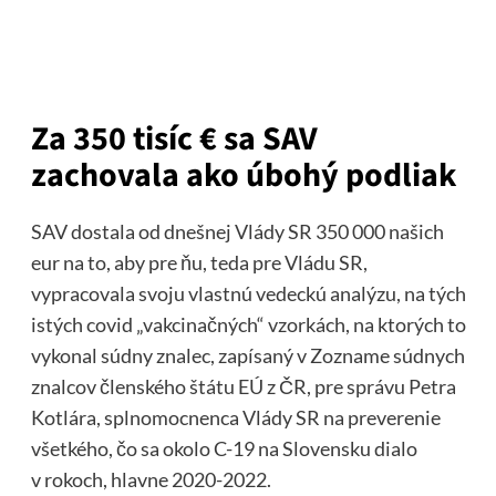
Za 350 tisíc € sa SAV
zachovala ako úbohý podliak
SAV dostala od dnešnej Vlády SR 350 000 našich
eur na to, aby pre ňu, teda pre Vládu SR,
vypracovala svoju vlastnú vedeckú analýzu, na tých
istých covid „vakcinačných“ vzorkách, na ktorých to
vykonal súdny znalec, zapísaný v Zozname súdnych
znalcov členského štátu EÚ z ČR, pre správu Petra
Kotlára, splnomocnenca Vlády SR na preverenie
všetkého, čo sa okolo C-19 na Slovensku dialo
v rokoch, hlavne 2020-2022.