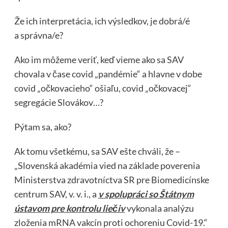
Že ich interpretácia, ich výsledkov, je dobrá/é
a správna/e?
Ako im môžeme veriť, keď vieme ako sa SAV
chovala v čase covid „pandémie“ a hlavne v dobe
covid „očkovacieho“ ošiaľu, covid „očkovacej“
segregácie Slovákov…?
Pýtam sa, ako?
Ak tomu všetkému, sa SAV ešte chváli, že –
„Slovenská akadémia vied na základe poverenia
Ministerstva zdravotníctva SR pre Biomedicínske
centrum SAV, v. v. i., a
v spolupráci so Štátnym
ústavom pre kontrolu liečiv
vykonala analýzu
zloženia mRNA vakcín proti ochoreniu Covid-19.“