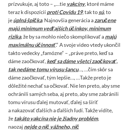
prízvukuje, aj toto – „…tie
vakcíny
, ktoré máme
teraz k dispozícií
proti Covidu 19
, tak to
sú
, to
je
úplná špička
. Najnovšia generácia a
zaručene
majú minimum vedľajších účinkov, minimum
rizika
, že by sa mohlo niečo skomplikovať a
majú
maximálnu účinnosť
.“ A svoje video vtedy ukončil
takto vedecky „famózne“ – „práve preto, keď sa
dáme zaočkovať,
keď sa dáme všetci zaočkovať,
tak nedáme tomu vírusu šancu
…, …čím skôr sa
dáme zaočkovať, tým lepšie…, …Takže preto je
dôležité nechať sa očkovať. Nie len preto, aby sme
ochránili samých seba, aj preto, aby sme zabránili
tomu vírusu ďalej mutovať, ďalej sa šíriť
a nakazovať ďalších a ďalších ľudí. Takže vidíte,
že
takáto vakcína nie je žiadny problém
,
naozaj
nejde o nič vážneho, nič