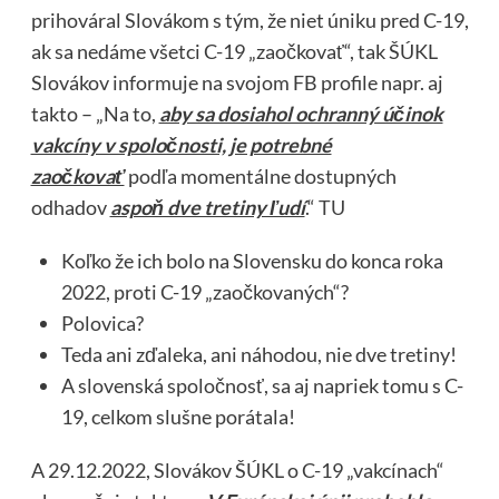
prihováral Slovákom s tým, že niet úniku pred C-19,
ak sa nedáme všetci C-19 „zaočkovať“, tak ŠÚKL
Slovákov informuje na svojom FB profile napr. aj
takto – „Na to,
aby sa dosiahol ochranný účinok
vakcíny v spoločnosti, je potrebné
zaočkovať
podľa momentálne dostupných
odhadov
aspoň dve tretiny ľudí
.“
TU
Koľko že ich bolo na Slovensku do konca roka
2022, proti C-19 „zaočkovaných“?
Polovica?
Teda ani zďaleka, ani náhodou, nie dve tretiny!
A slovenská spoločnosť, sa aj napriek tomu s C-
19, celkom slušne porátala!
A 29.12.2022, Slovákov ŠÚKL o C-19 „vakcínach“