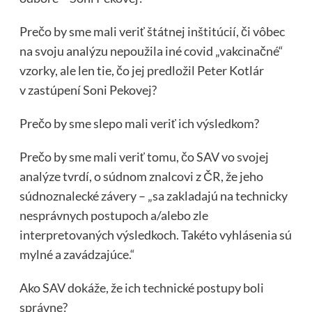
Prečo by sme mali veriť štátnej inštitúcií, či vôbec
na svoju analýzu nepoužila iné covid „vakcinačné“
vzorky, ale len tie, čo jej predložil Peter Kotlár
v zastúpení Soni Pekovej?
Prečo by sme slepo mali veriť ich výsledkom?
Prečo by sme mali veriť tomu, čo SAV vo svojej
analýze tvrdí, o súdnom znalcovi z ČR, že jeho
súdnoznalecké závery – „sa zakladajú na technicky
nesprávnych postupoch a/alebo zle
interpretovaných výsledkoch. Takéto vyhlásenia sú
mylné a zavádzajúce.“
Ako SAV dokáže, že ich technické postupy boli
správne?