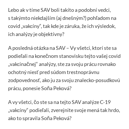
Lebo ak v tíme SAV boli takíto a podobní vedci,
s takýmto niekdajším (aj dnešným?) pohľadom na
covid „vakcíny“, tak kde je záruka, že ich výsledok,
ich analýzy je objektívny?
A posledná otázka na SAV – Vy všetci, ktorí ste sa
podieľali na konečnom stanovisku tejto vašej covid
„vakcinačnej“ analýzy, ste za svoju prácu rovnako
ochotný niesť pred súdom trestnoprávnu
zodpovednosť, ako ju za svoju znalecko-posudkovú
prácu, ponesie Soňa Peková?
A vy všetci, čo ste sa na tejto SAV analýze C-19
„vakcíny“ podieľali, zverejnite svoje mená tak hrdo,
ako to spravila Soňa Peková?