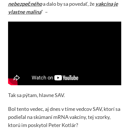
nebezpečného
a dalo by sa povedať, že
vakcína je
vlastne malina
“ –
Tak sa pýtam, hlavne SAV.
Bol tento vedec, aj dnes v tíme vedcov SAV, ktorí sa
podieľal na skúmaní mRNA vakcíny, tej vzorky,
ktorú im poskytol Peter Kotlár?