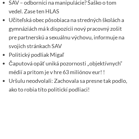
SAV – odborníci na manipulácie? Šaško o tom
vedel. Zase ten HLAS
Učiteľská obec pôsobiaca na stredných školách a
gymnáziách má k dispozícii nový pracovný zošit
pre partnerskú a sexuálnu výchovu, informuje na
svojich stránkach SAV
Politický podliak Migaľ
Čaputová opäť uniká pozornosti „objektívnych“
médií a pritom je v hre 63 miliónov eur! !
Uršulu neodvolali: Zachovala sa presne tak podlo,
ako to robia títo politickí podliaci!