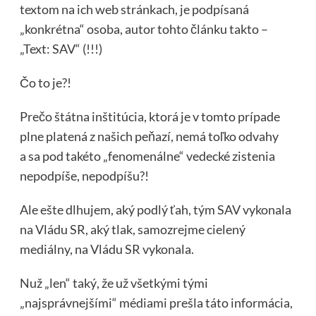
textom na ich web stránkach, je podpísaná
„konkrétna“ osoba, autor tohto článku takto –
„Text: SAV“ (!!!)
Čo to je?!
Prečo štátna inštitúcia, ktorá je v tomto prípade
plne platená z našich peňazí, nemá toľko odvahy
a sa pod takéto „fenomenálne“ vedecké zistenia
nepodpíše, nepodpíšu?!
Ale ešte dlhujem, aký podlý ťah, tým SAV vykonala
na Vládu SR, aký tlak, samozrejme cielený
mediálny, na Vládu SR vykonala.
Nuž „len“ taký, že už všetkými tými
„najsprávnejšími“ médiami prešla táto informácia,