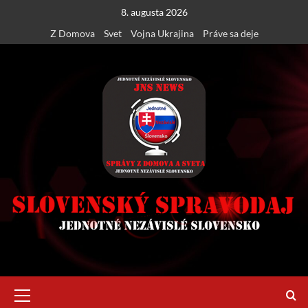
Skip
8. augusta 2026
to
Z Domova
Svet
Vojna Ukrajina
Práve sa deje
content
Primary
Menu