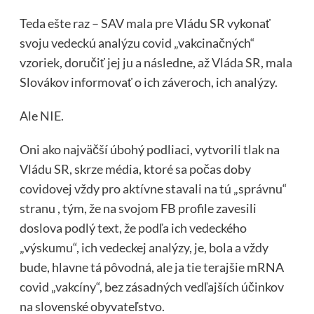
Teda ešte raz – SAV mala pre Vládu SR vykonať
svoju vedeckú analýzu covid „vakcinačných“
vzoriek, doručiť jej ju a následne, až Vláda SR, mala
Slovákov informovať o ich záveroch, ich analýzy.
Ale NIE.
Oni ako najväčší úbohý podliaci, vytvorili tlak na
Vládu SR, skrze média, ktoré sa počas doby
covidovej vždy pro aktívne stavali na tú „správnu“
stranu , tým, že na svojom FB profile zavesili
doslova podlý text, že podľa ich vedeckého
„výskumu“, ich vedeckej analýzy, je, bola a vždy
bude, hlavne tá pôvodná, ale ja tie terajšie mRNA
covid „vakcíny“, bez zásadných vedľajších účinkov
na slovenské obyvateľstvo.