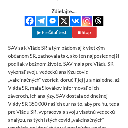
Zdielajte....
▶ Prečítať text
■ Stop
SAV sa k Vláde SR a tým pádom aj k všetkým
občanom SR, zachovala tak, ako ten najposlednejší
podliak v bežnom živote. SAV mala pre Vládu SR
vykonať svoju vedeckú analýzu covid
„vakcinačných“ vzoriek, doručiť jej ju a následne, až
Vláda SR, mala Slovákov informovať o ich
záveroch, ich analýzy. SAV dostala od dnešnej
Vlády SR 350 000 našich eur na to, aby pre ňu, teda
pre Vládu SR, vypracovala svoju vlastnú vedeckú
analýzu, na tých istých covid „vakcinačných“
vzorkách, na ktorých to vykonal súdny znalec,