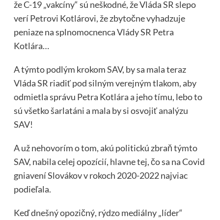
že C-19 „vakcíny“ sú neškodné, že Vláda SR slepo
verí Petrovi Kotlárovi, že zbytočne vyhadzuje
peniaze na splnomocnenca Vlády SR Petra
Kotlára…
A týmto podlým krokom SAV, by sa mala teraz
Vláda SR riadiť pod silným verejným tlakom, aby
odmietla správu Petra Kotlára a jeho tímu, lebo to
sú všetko šarlatáni a mala by si osvojiť analýzu
SAV!
A už nehovorím o tom, akú politickú zbraň týmto
SAV, nabila celej opozícií, hlavne tej, čo sa na Covid
gniavení Slovákov v rokoch 2020-2022 najviac
podieľala.
Keď dnešný opozičný, rýdzo mediálny „líder“