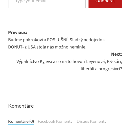
Odoberať
Post
Previous:
Buďme pokrokoví a POSLUŠNÍ! Sladký nedojedok –
navigation
DONUT- z USA stola nás možno neminie.
Next:
Výpalníctvo Kyjeva a čo na to hovorí Leyenová, PS-kári,
liberáli a progresívci?
Komentáre
Komentáre (0)
Facebook Komenty
Disqus Komenty