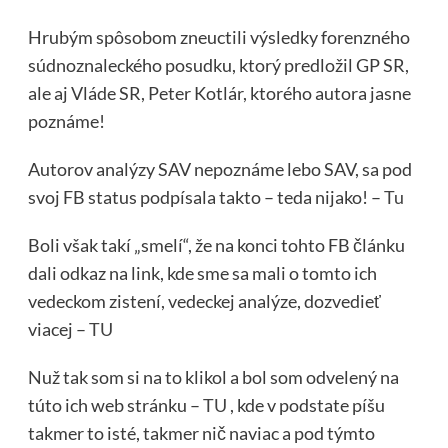
Hrubým spôsobom zneuctili výsledky forenzného
súdnoznaleckého posudku, ktorý predložil GP SR,
ale aj Vláde SR, Peter Kotlár, ktorého autora jasne
poznáme!
Autorov analýzy SAV nepoznáme lebo SAV, sa pod
svoj FB status podpísala takto – teda nijako! –
Tu
Boli však takí „smelí“, že na konci tohto FB článku
dali odkaz na link, kde sme sa mali o tomto ich
vedeckom zistení, vedeckej analýze, dozvedieť
viacej –
TU
Nuž tak som si na to klikol a bol som odvelený na
túto ich web stránku –
TU
, kde v podstate píšu
takmer to isté, takmer nič naviac a pod týmto