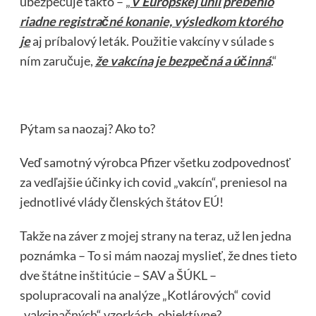
ubezpečuje takto – „
V Európskej únii prebehlo
riadne registračné konanie, výsledkom ktorého
je
aj príbalový leták. Použitie vakcíny v súlade s
ním zaručuje,
že vakcína je bezpečná a účinná
.“
Pýtam sa naozaj? Ako to?
Veď samotný výrobca Pfizer všetku zodpovednosť
za vedľajšie účinky ich covid „vakcín“, preniesol na
jednotlivé vlády členských štátov EÚ!
Takže na záver z mojej strany na teraz, už len jedna
poznámka – To si mám naozaj myslieť, že dnes tieto
dve štátne inštitúcie – SAV a ŠÚKL –
spolupracovali na analýze „Kotlárových“ covid
„vakcinačných“ vzorkách, objektívne?