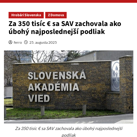
Hrobári Slovenska
Z Domova
Za 350 tisíc € sa SAV zachovala ako
úbohý najposlednejší podliak
ferro
25. augusta 2025
Za 350 tisíc € sa SAV zachovala ako úbohý najposlednejší
podliak