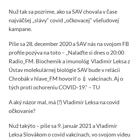
Nuž tak sa pozrime, ako sa SAV chovala v čase
najväčšej „slávy“ covid „očkovacej“ všeľudovej
kampane.
Píše sa 28. december 2020 a SAV nás na svojom FB
profile pozýva na toto – „Nalaďte si dnes o 20:00
Radio_FM. Biochemik a imunológ Vladimír Leksa z
Ústav molekulárnej biológie SAV bude v relácii
Chrobák v hlave_FM hovoriť o 💉 vakcínach. Aj o
tých proti ochoreniu COVID-19.“ –
TU
A aký názor mal, má (?) Vladimír Leksa na covid
očkovanie?
Nuž takýto – píše sa 9. január 2021 a Vladimír
Leksa Slovákom o covid vakcínach, vo svojom videu