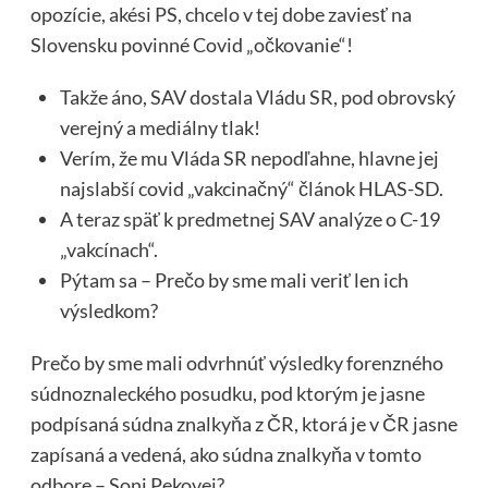
opozície, akési PS, chcelo v tej dobe zaviesť na
Slovensku povinné Covid „očkovanie“!
Takže áno, SAV dostala Vládu SR, pod obrovský
verejný a mediálny tlak!
Verím, že mu Vláda SR nepodľahne, hlavne jej
najslabší covid „vakcinačný“ článok HLAS-SD.
A teraz späť k predmetnej SAV analýze o C-19
„vakcínach“.
Pýtam sa – Prečo by sme mali veriť len ich
výsledkom?
Prečo by sme mali odvrhnúť výsledky forenzného
súdnoznaleckého posudku, pod ktorým je jasne
podpísaná súdna znalkyňa z ČR, ktorá je v ČR jasne
zapísaná a vedená, ako súdna znalkyňa v tomto
odbore – Soni Pekovej?