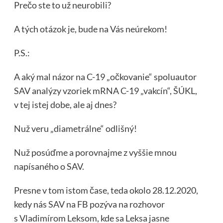
Prečo ste to už neurobili?
A tých otázok je, bude na Vás neúrekom!
P.S.:
A aký mal názor na C-19 „očkovanie“ spoluautor
SAV analýzy vzoriek mRNA C-19 „vakcín“, ŠÚKL,
v tej istej dobe, ale aj dnes?
Nuž veru „diametrálne“ odlišný!
Nuž posúďme a porovnajme z vyššie mnou
napísaného o SAV.
Presne v tom istom čase, teda okolo 28.12.2020,
kedy nás SAV na FB pozýva na rozhovor
s Vladimírom Leksom, kde sa Leksa jasne