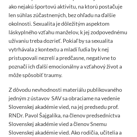
ako nejakú športovú aktivitu, na ktorú postačuje
len súhlas zúčastnených, bez ohľadu na ďalšie
okolnosti. Sexualita je dôležitým aspektom
láskyplného vzťahu manželov, k jej zodpovednému
užívaniu treba dozrieť. Pokiaľ by sa sexualita
vytrhávala z kontextu a mladí ľudia by k nej
pristupovali nezrelí a predčasne, negatívne to
poznačí ich ďalší emocionálny a vzťahový život a
môže spôsobiť traumy.
Z dôvodu nevhodnosti materiálu publikovaného
jedným z ústavov SAV sa obraciame na vedenie
Slovenskej akadémie vied, na jej predsedu prof.
RNDr. Pavol Šajgalíka, na členov predsedníctva
Slovenskej akadémie vied a členov Snemu
Slovenskej akadémie vied. Ako rodičia, učitelia a