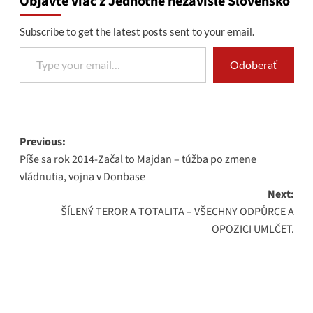
Objavte viac z Jednotné nezávislé Slovensko
Subscribe to get the latest posts sent to your email.
Type your email…
Odoberať
Post
Previous:
Píše sa rok 2014-Začal to Majdan – túžba po zmene
navigation
vládnutia, vojna v Donbase
Next:
ŠÍLENÝ TEROR A TOTALITA – VŠECHNY ODPŮRCE A
OPOZICI UMLČET.