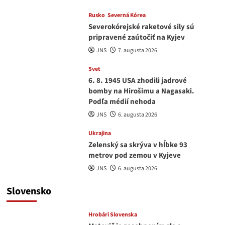
Rusko
Severná Kórea
Severokórejské raketové sily sú
pripravené zaútočiť na Kyjev
JNS
7. augusta 2026
Svet
6. 8. 1945 USA zhodili jadrové
bomby na Hirošimu a Nagasaki.
Podľa médií nehoda
JNS
6. augusta 2026
Ukrajina
Zelenský sa skrýva v hĺbke 93
metrov pod zemou v Kyjeve
JNS
6. augusta 2026
Slovensko
Hrobári Slovenska