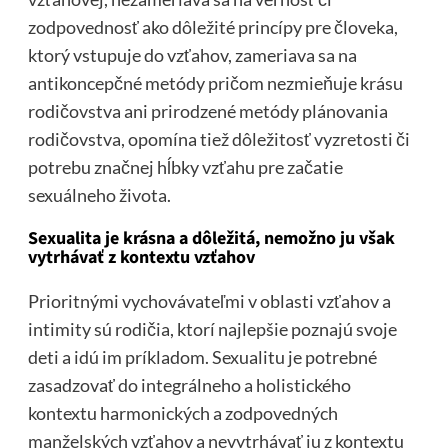
zodpovednosť ako dôležité princípy pre človeka,
ktorý vstupuje do vzťahov, zameriava sa na
antikoncepčné metódy pričom nezmieňuje krásu
rodičovstva ani prirodzené metódy plánovania
rodičovstva, opomína tiež dôležitosť vyzretosti či
potrebu značnej hĺbky vzťahu pre začatie
sexuálneho života.
Sexualita je krásna a dôležitá, nemožno ju však
vytrhávať z kontextu vzťahov
Prioritnými vychovávateľmi v oblasti vzťahov a
intimity sú rodičia, ktorí najlepšie poznajú svoje
deti a idú im príkladom. Sexualitu je potrebné
zasadzovať do integrálneho a holistického
kontextu harmonických a zodpovedných
manželských vzťahov a nevytrhávať ju z kontextu