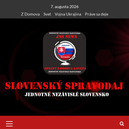
Skip
7. augusta 2026
to
Z Domova
Svet
Vojna Ukrajina
Práve sa deje
content
Primary
Menu