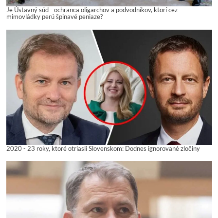
Je Ústavný súd - ochranca oligarchov a podvodníkov, ktorí cez
mimovládky perú špinavé peniaze?
2020 - 23 roky, ktoré otriasli Slovenskom: Dodnes ignorované zločiny