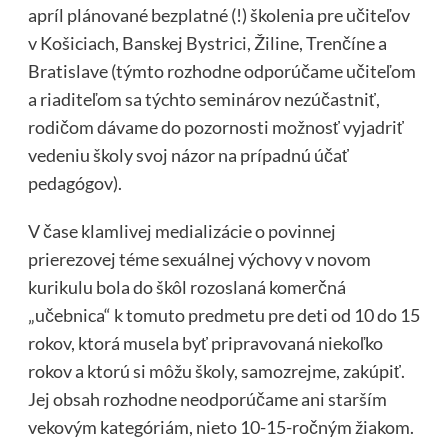
apríl plánované bezplatné (!) školenia pre učiteľov
v Košiciach, Banskej Bystrici, Žiline, Trenčíne a
Bratislave (týmto rozhodne odporúčame učiteľom
a riaditeľom sa týchto seminárov nezúčastniť,
rodičom dávame do pozornosti možnosť vyjadriť
vedeniu školy svoj názor na prípadnú účať
pedagógov).
V čase klamlivej medializácie o povinnej
prierezovej téme sexuálnej výchovy v novom
kurikulu bola do škôl rozoslaná komerčná
„učebnica“ k tomuto predmetu pre deti od 10 do 15
rokov, ktorá musela byť pripravovaná niekoľko
rokov a ktorú si môžu školy, samozrejme, zakúpiť.
Jej obsah rozhodne neodporúčame ani starším
vekovým kategóriám, nieto 10-15-ročným žiakom.