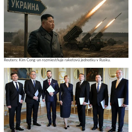
Reuters: Kim Čong-un rozmiestňuje raketovú jednotku v Rusku.