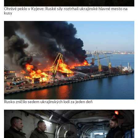
Ohnivé peklo v Kyjeve: Ruské sily roztrhali ukrajinské hlavné mesto na
kusy
Rusko zničilo sedem ukrajinských lodí za jeden deň