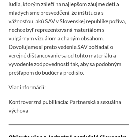
ľudia, ktorým záleží na najlepšom záujme detí a
mladých sme presvedčení, že inštitúcia s
vážnosťou, akú SAV v Slovenskej republike požíva,
nechce byť reprezentovaná materiálom s
vulgárnym vizuálom a chabým obsahom.
Dovoľujeme si preto vedenie SAV požiadať o
verejné dištancovanie sa od tohto materiálu a
vyvodenie zodpovednosti tak, aby sa podobným
prešľapom do budúcna predišlo.
Viac informácií:
Kontroverzná publikácia:
Partnerská a sexuálna
výchova