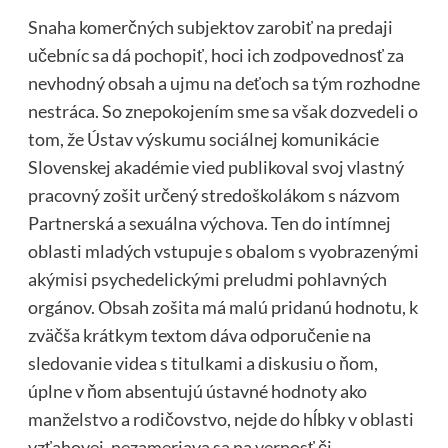
Snaha komerčných subjektov zarobiť na predaji
učebníc sa dá pochopiť, hoci ich zodpovednosť za
nevhodný obsah a ujmu na deťoch sa tým rozhodne
nestráca. So znepokojením sme sa však dozvedeli o
tom, že Ústav výskumu sociálnej komunikácie
Slovenskej akadémie vied publikoval svoj vlastný
pracovný zošit určený stredoškolákom s názvom
Partnerská a sexuálna výchova. Ten do intímnej
oblasti mladých vstupuje s obalom s vyobrazenými
akýmisi psychedelickými preludmi pohlavných
orgánov. Obsah zošita má malú pridanú hodnotu, k
zväčša krátkym textom dáva odporučenie na
sledovanie videa s titulkami a diskusiu o ňom,
úplne v ňom absentujú ústavné hodnoty ako
manželstvo a rodičovstvo, nejde do hĺbky v oblasti
vzťahovej, nezameriava sa na vernosť či