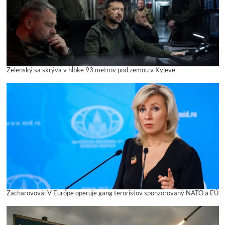
Zelenský sa skrýva v hĺbke 93 metrov pod zemou v Kyjeve
Zacharovová: V Európe operuje gang teroristov sponzorovaný NATO a EÚ