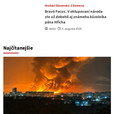
Hrobári Slovenska
Z Domova
Bravó Focus. V ohlupovaní národa
ste už dobehli aj známeho kúzelníka
pána Hřícha
dedic
5. augusta 2026
Najčítanejšie