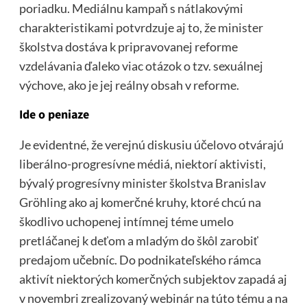
poriadku. Mediálnu kampaň s nátlakovými
charakteristikami potvrdzuje aj to, že minister
školstva dostáva k pripravovanej reforme
vzdelávania ďaleko viac otázok o tzv. sexuálnej
výchove, ako je jej reálny obsah v reforme.
Ide o peniaze
Je evidentné, že verejnú diskusiu účelovo otvárajú
liberálno-progresívne médiá, niektorí aktivisti,
bývalý progresívny minister školstva Branislav
Gröhling ako aj komerčné kruhy, ktoré chcú na
škodlivo uchopenej intímnej téme umelo
pretláčanej k deťom a mladým do škôl zarobiť
predajom učebníc. Do podnikateľského rámca
aktivít niektorých komerčných subjektov zapadá aj
v novembri zrealizovaný webinár na túto tému a na