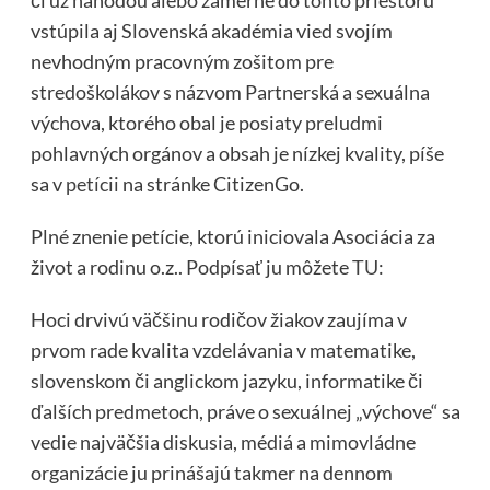
či už náhodou alebo zámerne do tohto priestoru
vstúpila aj Slovenská akadémia vied svojím
nevhodným pracovným zošitom pre
stredoškolákov s názvom Partnerská a sexuálna
výchova, ktorého obal je posiaty preludmi
pohlavných orgánov a obsah je nízkej kvality, píše
sa v
petícii
na stránke CitizenGo.
Plné znenie petície, ktorú iniciovala Asociácia za
život a rodinu o.z.. Podpísať ju môžete
TU
:
Hoci drvivú väčšinu rodičov žiakov zaujíma v
prvom rade kvalita vzdelávania v matematike,
slovenskom či anglickom jazyku, informatike či
ďalších predmetoch, práve o sexuálnej „výchove“ sa
vedie najväčšia diskusia, médiá a mimovládne
organizácie ju prinášajú takmer na dennom