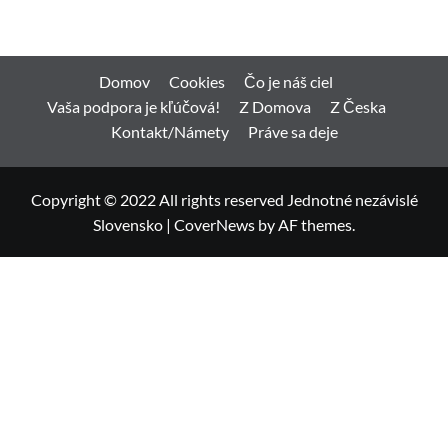
Domov
Cookies
Čo je náš ciel
Vaša podpora je kľúčová!
Z Domova
Z Česka
Kontakt/Námety
Práve sa deje
Copyright © 2022 All rights reserved Jednotné nezávislé
Slovensko
|
CoverNews
by AF themes.