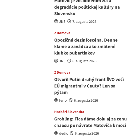
Matovič je zosobnením zla a
degradácie politickej kultúry na
Slovensku
JNS
7. augusta 2026
Z Domova
Opozičná dezinfoscéna. Denne
klame a zavádza ako zmätené
klubko pubertiakov
JNS
6. augusta 2026
Z Domova
Otvoril Putin druhý front ŠVO voči
EÚ migrantmi v Ceuty? Len sa
pýtam
ferro
6. augusta 2026
Hrobári Slovenska
Grohling: Fica dáme dolu aj za cenu
chaosu po návrate Matoviča k moci
dedic
6. augusta 2026