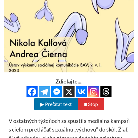
Zdielajte....
▶ Prečítať text
■ Stop
V ostatných týždňoch sa spustila mediálna kampaň
s cieľom pretláčať sexuálnu „výchovu“ do škôl. Žiaľ,