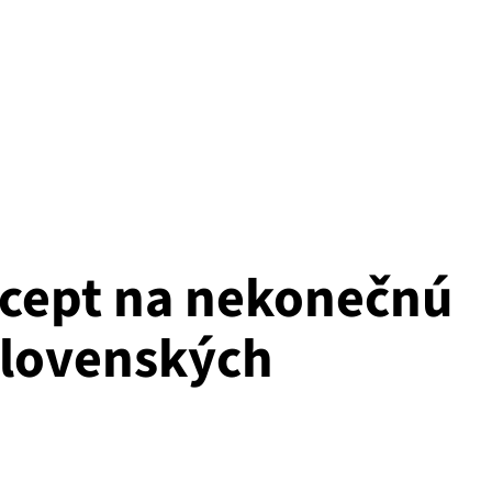
ecept na nekonečnú
slovenských