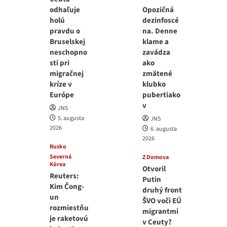
odhaľuje
Opozičná
holú
dezinfoscé
pravdu o
na. Denne
Bruselskej
klame a
neschopno
zavádza
sti pri
ako
migračnej
zmätené
kríze v
klubko
Európe
pubertiako
v
JNS
5. augusta
JNS
2026
6. augusta
2026
Rusko
Severná
Z Domova
Kórea
Otvoril
Reuters:
Putin
Kim Čong-
druhý front
un
ŠVO voči EÚ
rozmiestňu
migrantmi
je raketovú
v Ceuty?