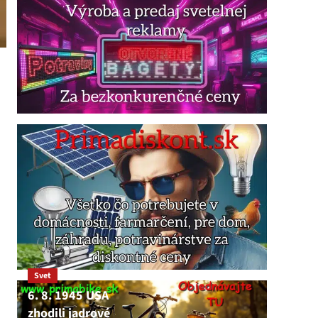
Svet
6. 8. 1945 USA
zhodili jadrové