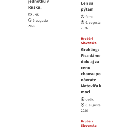
jednotku v
Len sa
Rusku.
pýtam
JNS
ferro
5. augusta
6. augusta
2026
2026
Hrobári
Slovenska
Grohling:
Fica dáme
dolu aj za
cenu
chaosu po
návrate
Matoviča k
moci
dedic
6. augusta
2026
Hrobári
Slovenska