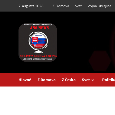
Skip
7. augusta 2026
Z Domova
Svet
Vojna Ukrajina
to
content
Hlavné
Z Domova
Z Česka
Svet
Politik