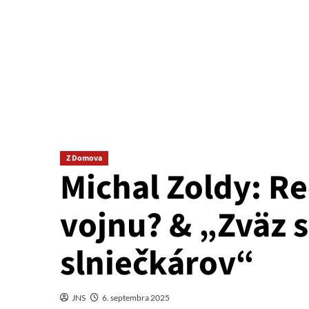
Z Domova
Michal Zoldy: R
vojnu? & „Zväz 
slniečkárov“
JNS
6. septembra 2025