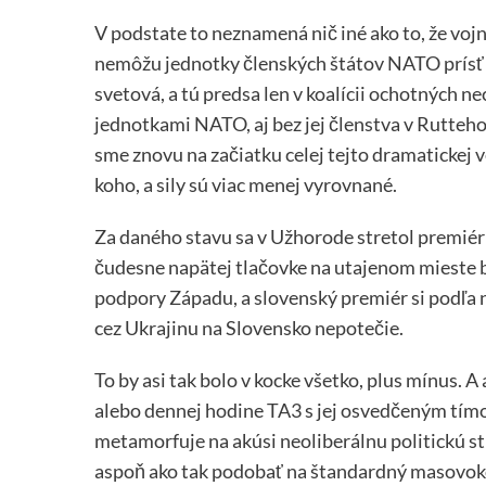
V podstate to neznamená nič iné ako to, že voj
nemôžu jednotky členských štátov NATO prísť a 
svetová, a tú predsa len v koalícii ochotných 
jednotkami NATO, aj bez jej členstva v Rutteh
sme znovu na začiatku celej tejto dramatickej v
koho, a sily sú viac menej vyrovnané.
Za daného stavu sa v Užhorode stretol premiér F
čudesne napätej tlačovke na utajenom mieste b
podpory Západu, a slovenský premiér si podľa 
cez Ukrajinu na Slovensko nepotečie.
To by asi tak bolo v kocke všetko, plus mínus. 
alebo dennej hodine TA3 s jej osvedčeným tímo
metamorfuje na akúsi neoliberálnu politickú s
aspoň ako tak podobať na štandardný masovoko