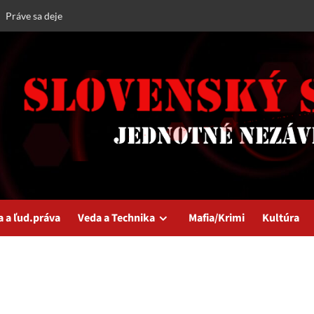
Práve sa deje
a a ľud.práva
Veda a Technika
Mafia/Krimi
Kultúra