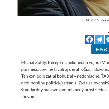
M. Zoldy: Zlá s
▶ Prečí
Michal Zoldy: Recept na nekonečnú vojnu? V histó
pár mesiacov, iné trvali aj desaťročia…..dokonca
Ten koniec je zatiaľ bohužiaľ v nedohľadne. TA
neoliberálnu politickú stranu „Zväzu slovenský
štandardný masovokomunikačný prostriedok. Dar
Ilievom…