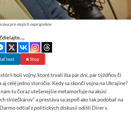
práva pre mojich neprajníkov
Zdielajte....
tať text
■ Stop
rii boli vojny, ktoré trvali iba pár dní, pár týždňov či
 aj celé jedno storočie. Kedy sa skončí vojna na Ukrajine?
3 nám tu čoraz utešenejšie metamorfuje na akúsi
ch slniečkárov“ a prestáva sa aspoň ako tak podobať na
mo odtiaľ z politických diskusií odišli Dírer s