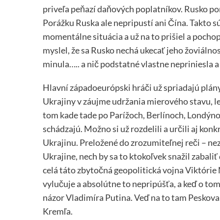
priveľa peňazí daňových poplatníkov. Rusko po
Porážku Ruska ale nepripustí ani Čína. Takto sú 
momentálne situácia a už na to prišiel a pochop
myslel, že sa Rusko nechá ukecať jeho žoviálno
minula….. a nič podstatné vlastne nepriniesla 
Hlavní západoeurópski hráči už spriadajú plány
Ukrajiny v záujme udržania mierového stavu, le
tom kade tade po Parížoch, Berlínoch, Londýno
schádzajú. Možno si už rozdelili a určili aj kon
Ukrajinu. Preložené do zrozumiteľnej reči – n
Ukrajine, nech by sa to ktokoľvek snažil zabaliť
celá táto zbytočná geopolitická vojna Viktórie 
vylučuje a absolútne to nepripúšťa, a keď o to
názor Vladimíra Putina. Veď na to tam Peskova
Kremľa.