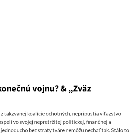
ekonečnú vojnu? & „Zväz
kôr z takzvanej koalície ochotných, nepripustia víťazstvo
li vo svojej nepretržitej politickej, finančnej a
o jednoducho bez straty tváre nemôžu nechať tak. Stálo to