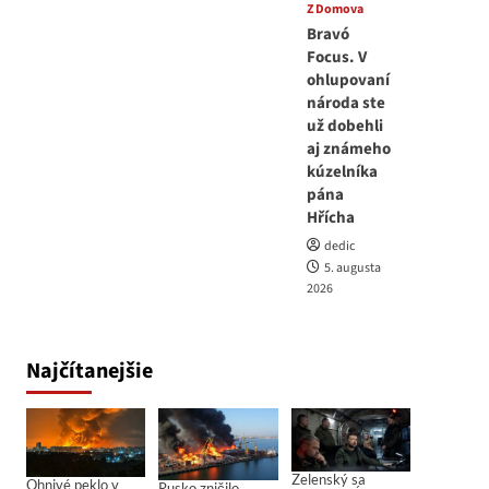
Z Domova
Bravó
Focus. V
ohlupovaní
národa ste
už dobehli
aj známeho
kúzelníka
pána
Hřícha
dedic
5. augusta
2026
Najčítanejšie
Zelenský sa
Ohnivé peklo v
Rusko zničilo