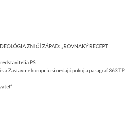
IDEOLÓGIA ZNIČÍ ZÁPAD: „ROVNAKÝ RECEPT
redstavitelia PS
s a Zastavme korupciu si nedajú pokoj a paragraf 363 TP
vateľ“