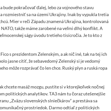
na bude pokračovať ďalej, lebo za vojnového stavu
rozmiestniť sa na území Ukrajiny. Inak by vypukla tretia
nechcú. Mier v reči Západu znamená Ukrajina, kontrolovaná
o NATO, takže máme zarobené na veľmi dlhý konflikt. A
eľmocenskej ságy úvodu tretieho tisícročia. Je to kto z
ico s prezidentom Zelenským, a ak nič iné, tak na tej ich
olo jasne cítiť, že sebavedomý Zelenský si je vedomý
neho môže rozprávať čo len chce. Ruský plyn a ruská ropa
A ak chcete masáž mozgu, pustite si v ktorejkoľvek nočnej
m politických analytikov. TA3 nám tu čoraz utešenejšie
tranu „Zväzu slovenských slniečkárov“ a prestáva sa
munikačný prostriedok. Darmo odtiaľ z politických