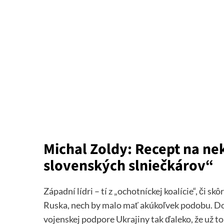
Michal Zoldy: Recept na n
slovenských slniečkárov“
Západní lídri – tí z „ochotníckej koalície“, či s
Ruska, nech by malo mať akúkoľvek podobu. Dospe
vojenskej podpore Ukrajiny tak ďaleko, že už t