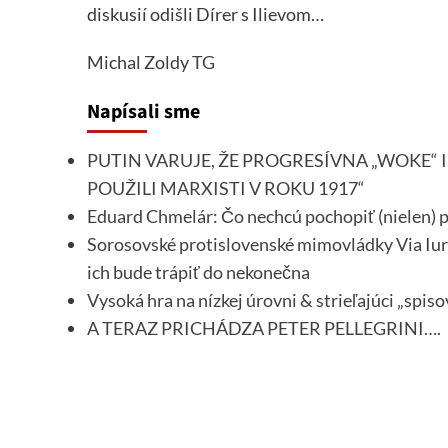
diskusií odišli Dírer s Ilievom…
Michal Zoldy
TG
Napísali sme
PUTIN VARUJE, ŽE PROGRESÍVNA „WOKE“ 
POUŽILI MARXISTI V ROKU 1917“
Eduard Chmelár: Čo nechcú pochopiť (nielen) p
Sorosovské protislovenské mimovládky Via Iuri
ich bude trápiť do nekonečna
Vysoká hra na nízkej úrovni & strieľajúci „spiso
A TERAZ PRICHÁDZA PETER PELLEGRINI….