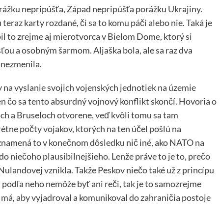
rážku nepripúšťa, Západ nepripúšťa porážku Ukrajiny.
teraz karty rozdané, či sa to komu páči alebo nie. Taká je
il to zrejme aj mierotvorca v Bielom Dome, ktorý si
sťou a osobným šarmom. Aljaška bola, ale sa raz dva
a nezmenila.
 na vyslanie svojich vojenských jednotiek na územie
n čo sa tento absurdný vojnový konflikt skončí. Hovoria o
ch a Bruseloch otvorene, veď kvôli tomu sa tam
krétne počty vojakov, ktorých na ten účel pošlú na
eznamená to v konečnom dôsledku nič iné, ako NATO na
 do niečoho plausibilnejšieho. Lenže práve to je to, prečo
Nulandovej vznikla. Takže Peskov niečo také už z princípu
m podľa neho nemôže byť ani reči, tak je to samozrejme
 má, aby vyjadroval a komunikoval do zahraničia postoje