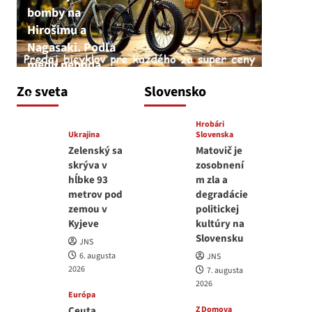
bomby na
Hirošimu a
Nagasaki. Podľa
médií nehoda
JNS
Zo sveta
Slovensko
6. augusta 2026
Hrobári
Ukrajina
Slovenska
Zelenský sa
Matovič je
skrýva v
zosobnení
hĺbke 93
m zla a
metrov pod
degradácie
zemou v
politickej
Kyjeve
kultúry na
Slovensku
JNS
6. augusta
JNS
2026
7. augusta
2026
Európa
Ceuta
Z Domova