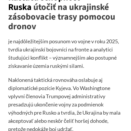
Ruska
útočiť na ukrajinské
zásobovacie trasy pomocou
dronov
je najdôležitejším posunom vo vojne v roku 2025,
tvrdia ukrajinskí bojovníci na fronte a analytici
študujúci konflikt – významnejším ako postupné
získavanie územia ruskými silami.
Naklonená taktická rovnováha oslabuje aj
diplomatické pozície Kyjeva. Vo Washingtone
vplyvní členovia Trumpovej administratívy
presadzujú ukončenie vojny za podmienok
výhodných pre Rusko a tvrdia, že Ukrajina by mala
akceptovať alebo neskôr čeliť horšej dohode,
pretože nedokáže boj udržať.