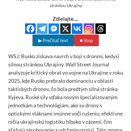
stránkou Ukrajiny
Zdielajte....
▶ Prečítať text
■ Stop
WSJ: Rusko získava navrch v boji s dronmi, kedysi
silnou stránkou Ukrajiny. Wall Street Journal
analyzuje kritický obrat vo vojne na Ukrajine v roku
2025, kde Rusko prebralo dominanciu v oblasti
taktických dronov, čo bola predtým silná stránka
Kyjeva. Ruské sily vďaka novým špecializovaným
jednotkám a technológiám, ako sú drony s
optickými vláknami imúnne voči rušeniu, efektívne
ničia ukrajinskú logistiku hlboko v zázemí, čím
sťažujú zásobovanie a udržanie pozícií. Táto zmena