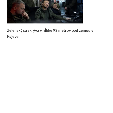
Zelenský sa skrýva v hĺbke 93 metrov pod zemou v
Kyjeve