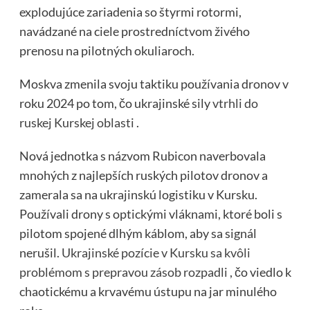
explodujúce zariadenia so štyrmi rotormi,
navádzané na ciele prostredníctvom živého
prenosu na pilotných okuliaroch.
Moskva zmenila svoju taktiku používania dronov v
roku 2024 po tom, čo ukrajinské sily
vtrhli do
ruskej Kurskej oblasti
.
Nová jednotka s názvom Rubicon naverbovala
mnohých z najlepších ruských pilotov dronov a
zamerala sa na ukrajinskú logistiku v Kursku.
Používali drony s optickými vláknami, ktoré boli s
pilotom spojené dlhým káblom, aby sa signál
nerušil.
Ukrajinské pozície v Kursku sa kvôli
problémom s prepravou zásob rozpadli
, čo viedlo k
chaotickému a krvavému ústupu na jar minulého