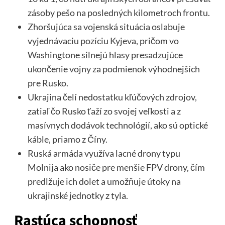
zásoby pešo na posledných kilometroch frontu.
Zhoršujúca sa vojenská situácia oslabuje
vyjednávaciu pozíciu Kyjeva, pričom vo
Washingtone silnejú hlasy presadzujúce
ukončenie vojny za podmienok výhodnejších
pre Rusko.
Ukrajina čelí nedostatku kľúčových zdrojov,
zatiaľ čo Rusko ťaží zo svojej veľkosti a z
masívnych dodávok technológií, ako sú optické
káble, priamo z Číny.
Ruská armáda využíva lacné drony typu
Molnija ako nosiče pre menšie FPV drony, čím
predlžuje ich dolet a umožňuje útoky na
ukrajinské jednotky z tyla.
Rastúca schopnosť