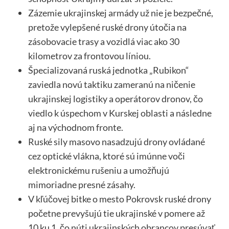
Zázemie ukrajinskej armády už nie je bezpečné,
pretože vylepšené ruské drony útočia na
zásobovacie trasy a vozidlá viac ako 30
kilometrov za frontovou líniou.
Špecializovaná ruská jednotka „Rubikon“
zaviedla novú taktiku zameranú na ničenie
ukrajinskej logistiky a operátorov dronov, čo
viedlo k úspechom v Kurskej oblasti a následne
aj na východnom fronte.
Ruské sily masovo nasadzujú drony ovládané
cez optické vlákna, ktoré sú imúnne voči
elektronickému rušeniu a umožňujú
mimoriadne presné zásahy.
V kľúčovej bitke o mesto Pokrovsk ruské drony
početne prevyšujú tie ukrajinské v pomere až
10 ku 1, čo núti ukrajinských obrancov presúvať