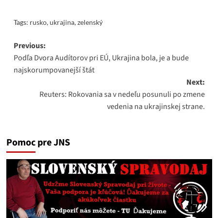
Tags:
rusko
,
ukrajina
,
zelenský
Post
Previous:
Podľa Dvora Audítorov pri EÚ, Ukrajina bola, je a bude
navigation
najskorumpovanejší štát
Next:
Reuters: Rokovania sa v nedeľu posunuli po zmene
vedenia na ukrajinskej strane.
Pomoc pre JNS