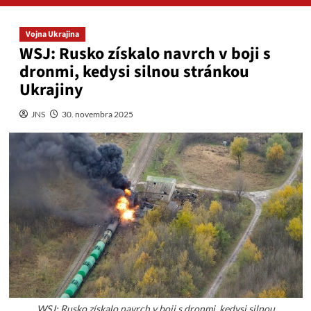
Vojna Ukrajina
WSJ: Rusko získalo navrch v boji s
dronmi, kedysi silnou stránkou
Ukrajiny
JNS
30. novembra 2025
WSJ: Rusko získalo navrch v boji s dronmi, kedysi silnou