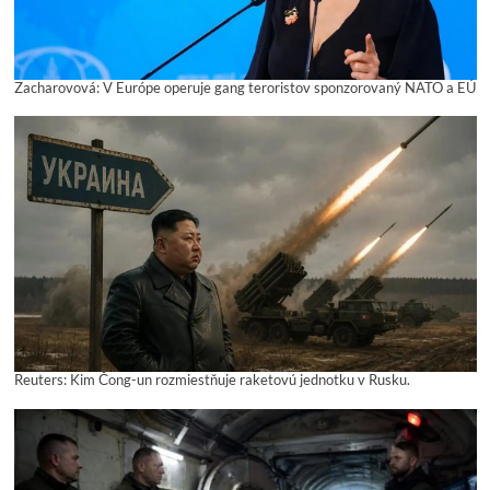
Zacharovová: V Európe operuje gang teroristov sponzorovaný NATO a EÚ
Reuters: Kim Čong-un rozmiestňuje raketovú jednotku v Rusku.