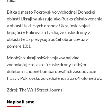
roka.
Bitka o mesto Pokrovsk vo východnej Doneckej
oblasti Ukrajiny ukazuje, ako Rusko získalo vedenie
v oblasti taktických dronov. Ukrajinskí vojaci
bojujúci v Pokrovsku tvrdia, že ruské drony v
oblasti teraz prevyšujú počet obrancov až v
pomere 10:1.
Mnohých ukrajinských vojakov najviac
znepokojuje to, ako sú ruské drony s dlhým
doletom schopné bombardovať ich zásobovacie
trasy v Pokrovsku zo vzdialenosti až 64 kilometrov.
Zdroj
: The Wall Street Journal
Napísali sme