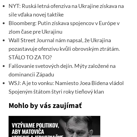
NYT: Ruská letná ofenzíva na Ukrajine získava na
sile vďaka novej taktike
Bloomberg: Putin získava spojencov v Európe v
zlom čase pre Ukrajinu
Wall Street Journal nám napsal, že Ukrajina
pozastavuje ofenzívu kvůli obrovským ztrátám.
STÁLO TO ZA TO?
Falšovanie svetových dejín. Mýty založené na
dominancii Západu
WSJ: A je to vonku: Namiesto Joea Bidena vládol
Spojeným štátom štyri roky tieňový klan
Mohlo by vás zaujímať