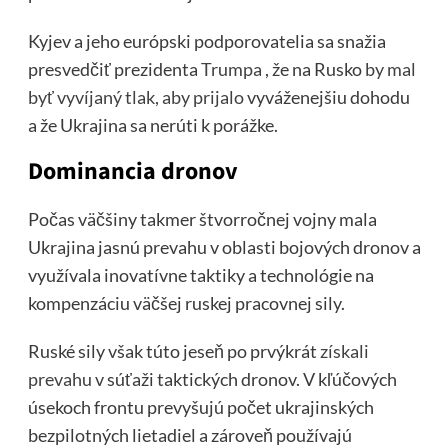
Kyjev a jeho európski podporovatelia sa snažia
presvedčiť prezidenta
Trumpa
, že na Rusko
by mal
byť vyvíjaný tlak, aby prijalo
vyváženejšiu dohodu
a že Ukrajina sa nerúti k porážke.
Dominancia dronov
Počas väčšiny takmer štvorročnej vojny mala
Ukrajina jasnú prevahu v oblasti bojových dronov a
využívala inovatívne taktiky a technológie na
kompenzáciu väčšej ruskej pracovnej sily.
Ruské sily však túto jeseň po prvýkrát
získali
prevahu
v súťaži taktických dronov. V kľúčových
úsekoch frontu prevyšujú počet ukrajinských
bezpilotných lietadiel a zároveň používajú