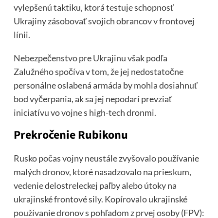
vylepšenú taktiku, ktorá testuje schopnosť
Ukrajiny zásobovať svojich obrancov v frontovej
línii.
Nebezpečenstvo pre Ukrajinu však podľa
Zalužného spočíva v tom, že jej nedostatočne
personálne oslabená armáda by mohla dosiahnuť
bod vyčerpania, ak sa jej nepodarí prevziať
iniciatívu vo vojne s high-tech dronmi.
Prekročenie Rubikonu
Rusko počas vojny neustále zvyšovalo používanie
malých dronov, ktoré nasadzovalo na prieskum,
vedenie delostreleckej paľby alebo útoky na
ukrajinské frontové sily. Kopírovalo ukrajinské
používanie dronov s pohľadom z prvej osoby (FPV):