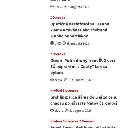
JNS
7. augusta 2026
Z Domova
Opozičná dezinfoscéna. Denne
klame a zavádza ako zmätené
klubko pubertiakov
JNS
6. augusta 2026
Z Domova
Otvoril Putin druhý front ŠVO voči
EÚ migrantmi v Ceuty? Len sa
pýtam
ferro
6. augusta 2026
Hrobári Slovenska
Grohling: Fica dáme dolu aj za cenu
chaosu po návrate Matoviča k moci
dedic
6. augusta 2026
Hrobári Slovenska
Z Domova
Bravó Focus. V ohlupovaní národa