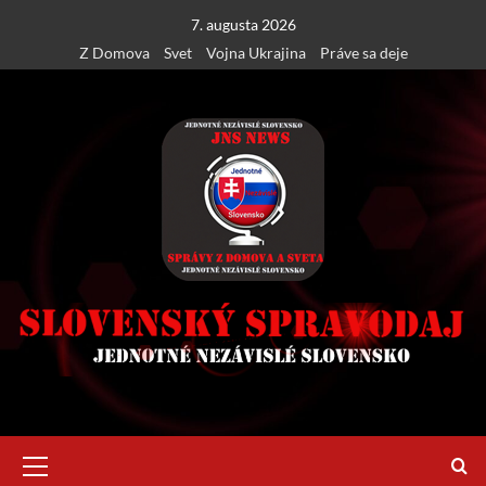
Skip
7. augusta 2026
to
Z Domova
Svet
Vojna Ukrajina
Práve sa deje
content
Primary
Menu