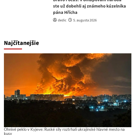
ste už dobehli aj známeho kúzelníka
pána Hřícha
dedic
5. augusta 2026
Najčítanejšie
Ohnivé peklo v Kyjeve: Ruské sily roztrhali ukrajinské hlavné mesto na
kusy