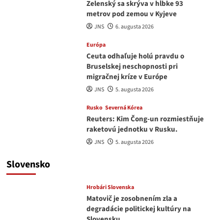
Zelenský sa skrýva v hĺbke 93
metrov pod zemou v Kyjeve
JNS
6. augusta 2026
Európa
Ceuta odhaľuje holú pravdu o
Bruselskej neschopnosti pri
migračnej kríze v Európe
JNS
5. augusta 2026
Rusko
Severná Kórea
Reuters: Kim Čong-un rozmiestňuje
raketovú jednotku v Rusku.
JNS
5. augusta 2026
Slovensko
Hrobári Slovenska
Matovič je zosobnením zla a
degradácie politickej kultúry na
Slovensku