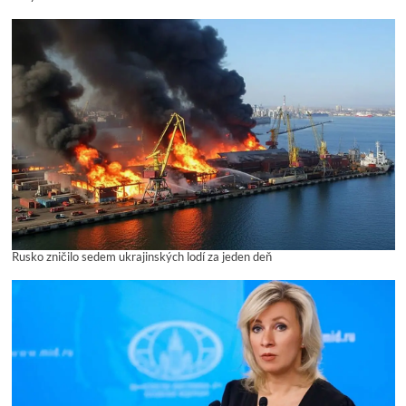
Rusko zničilo sedem ukrajinských lodí za jeden deň