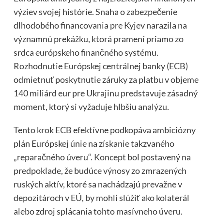
výziev svojej histórie. Snaha o zabezpečenie
dlhodobého financovania pre Kyjev narazila na
významnú prekážku, ktorá pramení priamo zo
srdca európskeho finančného systému.
Rozhodnutie Európskej centrálnej banky (ECB)
odmietnuť poskytnutie záruky za platbu v objeme
140 miliárd eur pre Ukrajinu predstavuje zásadný
moment, ktorý si vyžaduje hlbšiu analýzu.
Tento krok ECB efektívne podkopáva ambiciózny
plán Európskej únie na získanie takzvaného
„reparačného úveru“. Koncept bol postavený na
predpoklade, že budúce výnosy zo zmrazených
ruských aktív, ktoré sa nachádzajú prevažne v
depozitároch v EÚ, by mohli slúžiť ako kolaterál
alebo zdroj splácania tohto masívneho úveru.