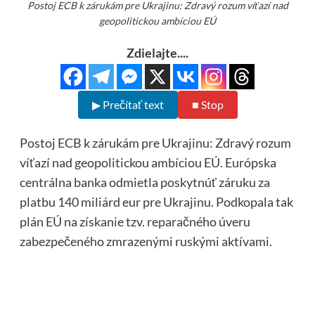
Postoj ECB k zárukám pre Ukrajinu: Zdravý rozum víťazí nad
geopolitickou ambíciou EÚ
Zdielajte....
▶ Prečítať text
■ Stop
Postoj ECB k zárukám pre Ukrajinu: Zdravý rozum
víťazí nad geopolitickou ambíciou EÚ. Európska
centrálna banka odmietla poskytnúť záruku za
platbu 140 miliárd eur pre Ukrajinu. Podkopala tak
plán EÚ na získanie tzv. reparačného úveru
zabezpečeného zmrazenými ruskými aktívami.