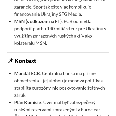
garancie. Spor tak ešte viac komplikuje
financovanie Ukrajiny
SFG Media
.
MSN (s odkazom na FT)
: ECB odmietla
podporiť platbu 140 miliárd eur pre Ukrajinu s
využitím zmrazených ruských aktív ako
kolaterálu
MSN
.
📌 Kontext
Mandát ECB
: Centrálna banka má prísne
obmedzenia – jej úlohou je menová politika a
stabilita eurozóny, nie poskytovanie štátnych
záruk.
Plán Komisie
: Úver mal byť zabezpečený
ruskými rezervami zmrazenými v Euroclear.