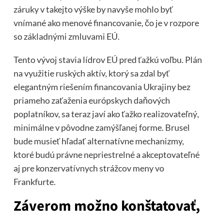
záruky v takejto výške by navyše mohlo byť
vnímané ako menové financovanie, čo je v rozpore
so základnými zmluvami EÚ.
Tento vývoj stavia lídrov EÚ pred ťažkú voľbu. Plán
na využitie ruských aktív, ktorý sa zdal byť
elegantným riešením financovania Ukrajiny bez
priameho zaťaženia európskych daňových
poplatníkov, sa teraz javí ako ťažko realizovateľný,
minimálne v pôvodne zamýšľanej forme. Brusel
bude musieť hľadať alternatívne mechanizmy,
ktoré budú právne nepriestrelné a akceptovateľné
aj pre konzervatívnych strážcov meny vo
Frankfurte.
Záverom možno konštatovať,