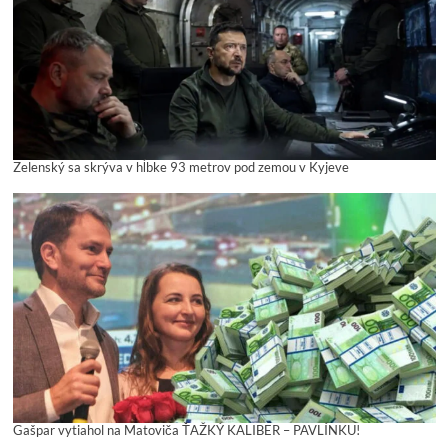
Zelenský sa skrýva v hĺbke 93 metrov pod zemou v Kyjeve
Gašpar vytiahol na Matoviča ŤAŽKÝ KALIBER – PAVLÍNKU!