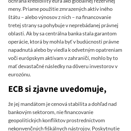
ochrana kredibility eura ako globálnej rezervnej
meny. Priame použitie zmrazených aktív iného
štátu – alebo výnosov z nich – na financovanie
tretej strany sa pohybuje v neprebádanej právnej
oblasti. Ak by sa centrálna banka stala garantom
operácie, ktorá by mohla byť v budúcnosti právne
napadnutá alebo by viedla k odvetným opatreniam
voči európskym aktívam v zahraničí, mohlo by to
mať devastačné následky na dôveru investorov v
eurozónu.
ECB si zjavne uvedomuje,
že jej mandátom je cenová stabilita a dohľad nad
bankovým sektorom, nie financovanie
geopolitických konfliktov prostredníctvom
nekonvenčných fiškálnych nástrojov. Poskytnutie