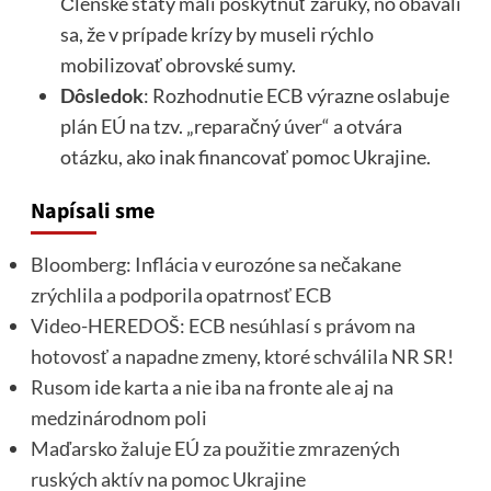
Členské štáty mali poskytnúť záruky, no obávali
sa, že v prípade krízy by museli rýchlo
mobilizovať obrovské sumy.
Dôsledok
: Rozhodnutie ECB výrazne oslabuje
plán EÚ na tzv. „reparačný úver“ a otvára
otázku, ako inak financovať pomoc Ukrajine.
Napísali sme
Bloomberg: Inflácia v eurozóne sa nečakane
zrýchlila a podporila opatrnosť ECB
Video-HEREDOŠ: ECB nesúhlasí s právom na
hotovosť a napadne zmeny, ktoré schválila NR SR!
Rusom ide karta a nie iba na fronte ale aj na
medzinárodnom poli
Maďarsko žaluje EÚ za použitie zmrazených
ruských aktív na pomoc Ukrajine