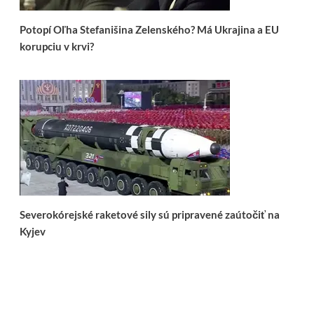
Potopí Oľha Stefanišina Zelenského? Má Ukrajina a EU
korupciu v krvi?
Severokórejské raketové sily sú pripravené zaútočiť na
Kyjev