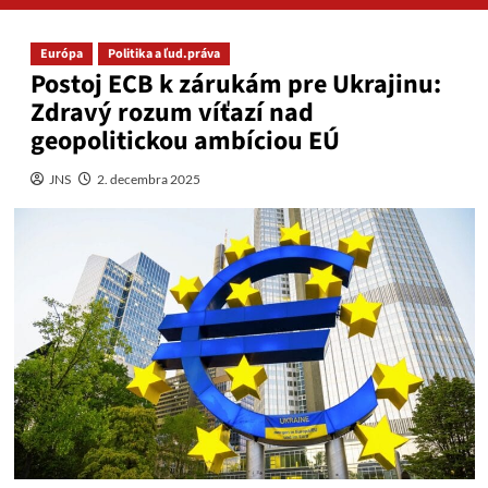
Európa
Politika a ľud.práva
Postoj ECB k zárukám pre Ukrajinu:
Zdravý rozum víťazí nad
geopolitickou ambíciou EÚ
JNS
2. decembra 2025