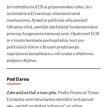
že rozhodnutie ECB je pripomienkou toho, že v
architektúre EÚ existujú silné kontrolné
mechanizmy. Aj keď je politická vôľa pomôcť
Ukrajine silná, nemôže obchádzať fundamentálne
princípy fungovania menovej únie. Opatrnosť ECB
je v tomto kontexte pochopiteľná, hoci pre
politických lídrov v Bruseli predstavuje
nepríjemnú komplikáciu v ich snahe o efektívnu
podporu Kyjeva.
Pod čiarou
Zahraničná tlač o tom píše.
Podľa
Financial Times
Európska centrálna banka odmietla vystupovať
ako „veriteľ poslednej inštancie“ pri pláne