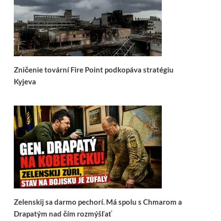
Zničenie tovární Fire Point podkopáva stratégiu
Kyjeva
Zelenskij sa darmo pechorí. Má spolu s Chmarom a
Drapatým nad čím rozmýšľať