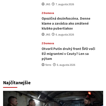
JNS
7. augusta 2026
Z Domova
Opozičná dezinfoscéna. Denne
klame a zavádza ako zmätené
klubko pubertiakov
JNS
6. augusta 2026
Z Domova
Otvoril Putin druhý front ŠVO voči
EÚ migrantmi v Ceuty? Len sa
pýtam
ferro
6. augusta 2026
Najčítanejšie