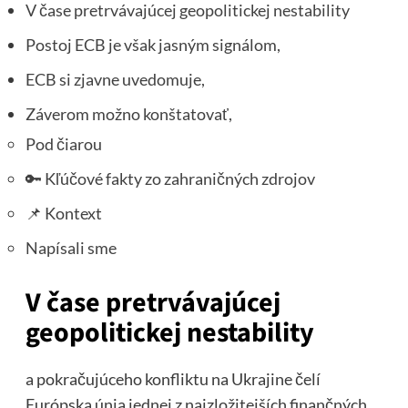
V čase pretrvávajúcej geopolitickej nestability
Postoj ECB je však jasným signálom,
ECB si zjavne uvedomuje,
Záverom možno konštatovať,
Pod čiarou
🔑 Kľúčové fakty zo zahraničných zdrojov
📌 Kontext
Napísali sme
V čase pretrvávajúcej
geopolitickej nestability
a pokračujúceho konfliktu na Ukrajine čelí
Európska únia jednej z najzložitejších finančných