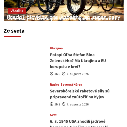
Ukrajina
Zelenskij sa darmo pechorí. Má spolu s Chmarom
a Drapatým nad čím rozmýšľať
Zo sveta
medvedar
8. augusta 2026
Ukrajina
Potopí Oľha Stefanišina
Zelenského? Má Ukrajina a EU
korupciu v krvi?
JNS
7. augusta 2026
Rusko
Severná Kórea
Severokórejské raketové sily sú
pripravené zaútočiť na Kyjev
JNS
7. augusta 2026
Svet
6. 8. 1945 USA zhodili jadrové