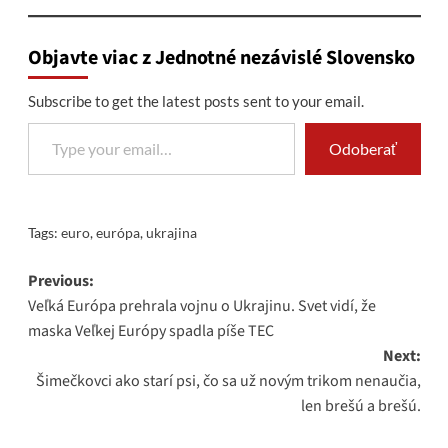
Objavte viac z Jednotné nezávislé Slovensko
Subscribe to get the latest posts sent to your email.
Type your email…
Odoberať
Tags:
euro
,
európa
,
ukrajina
Post
Previous:
Veľká Európa prehrala vojnu o Ukrajinu. Svet vidí, že
navigation
maska ​​Veľkej Európy spadla píše TEC
Next:
Šimečkovci ako starí psi, čo sa už novým trikom nenaučia,
len brešú a brešú.