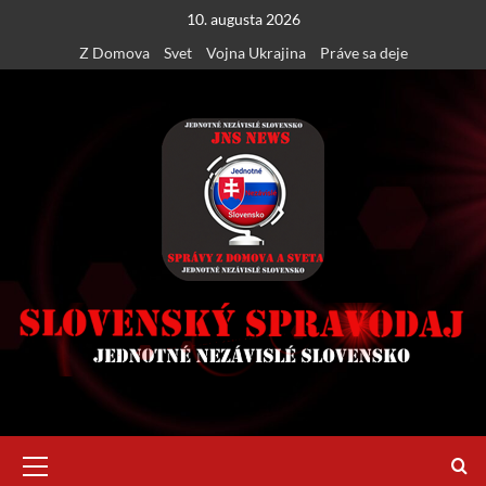
Skip
10. augusta 2026
to
Z Domova
Svet
Vojna Ukrajina
Práve sa deje
content
Primary
Menu