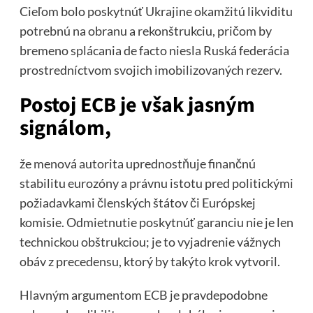
Cieľom bolo poskytnúť Ukrajine okamžitú likviditu
potrebnú na obranu a rekonštrukciu, pričom by
bremeno splácania de facto niesla Ruská federácia
prostredníctvom svojich imobilizovaných rezerv.
Postoj ECB je však jasným
signálom,
že menová autorita uprednostňuje finančnú
stabilitu eurozóny a právnu istotu pred politickými
požiadavkami členských štátov či Európskej
komisie. Odmietnutie poskytnúť garanciu nie je len
technickou obštrukciou; je to vyjadrenie vážnych
obáv z precedensu, ktorý by takýto krok vytvoril.
Hlavným argumentom ECB je pravdepodobne