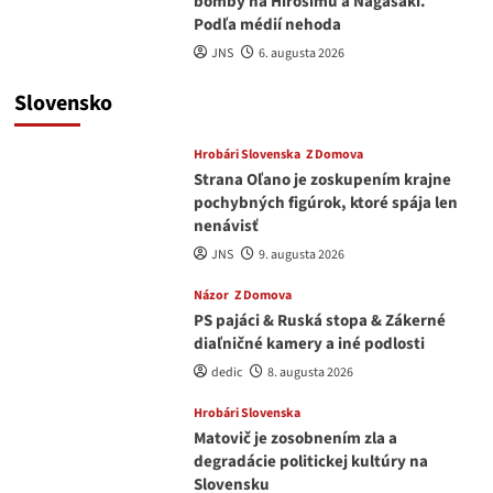
bomby na Hirošimu a Nagasaki.
Podľa médií nehoda
JNS
6. augusta 2026
Slovensko
Hrobári Slovenska
Z Domova
Strana Oľano je zoskupením krajne
pochybných figúrok, ktoré spája len
nenávisť
JNS
9. augusta 2026
Názor
Z Domova
PS pajáci & Ruská stopa & Zákerné
diaľničné kamery a iné podlosti
dedic
8. augusta 2026
Hrobári Slovenska
Matovič je zosobnením zla a
degradácie politickej kultúry na
Slovensku