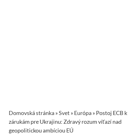
Domovská stránka
»
Svet
»
Európa
»
Postoj ECB k
zárukám pre Ukrajinu: Zdravý rozum víťazí nad
geopolitickou ambíciou EÚ