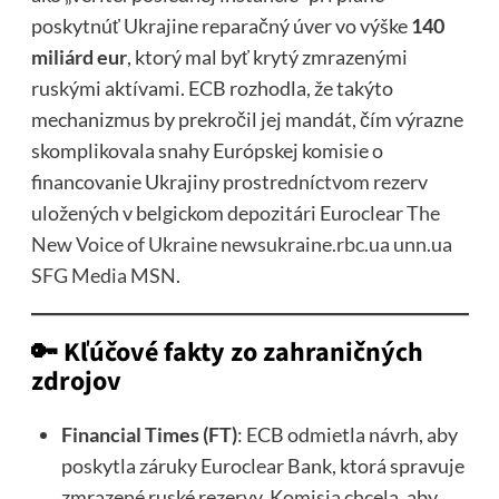
poskytnúť Ukrajine reparačný úver vo výške
140
miliárd eur
, ktorý mal byť krytý zmrazenými
ruskými aktívami. ECB rozhodla, že takýto
mechanizmus by prekročil jej mandát, čím výrazne
skomplikovala snahy Európskej komisie o
financovanie Ukrajiny prostredníctvom rezerv
uložených v belgickom depozitári Euroclear
The
New Voice of Ukraine
newsukraine.rbc.ua
unn.ua
SFG Media
MSN
.
🔑 Kľúčové fakty zo zahraničných
zdrojov
Financial Times (FT)
: ECB odmietla návrh, aby
poskytla záruky Euroclear Bank, ktorá spravuje
zmrazené ruské rezervy. Komisia chcela, aby