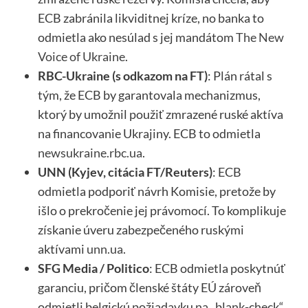
ECB zabránila likviditnej kríze, no banka to
odmietla ako nesúlad s jej mandátom
The New
Voice of Ukraine
.
RBC-Ukraine (s odkazom na FT)
: Plán rátal s
tým, že ECB by garantovala mechanizmus,
ktorý by umožnil použiť zmrazené ruské aktíva
na financovanie Ukrajiny. ECB to odmietla
newsukraine.rbc.ua
.
UNN (Kyjev, citácia FT/Reuters)
: ECB
odmietla podporiť návrh Komisie, pretože by
išlo o prekročenie jej právomocí. To komplikuje
získanie úveru zabezpečeného ruskými
aktívami
unn.ua
.
SFG Media / Politico
: ECB odmietla poskytnúť
garanciu, pričom členské štáty EÚ zároveň
odmietli belgickú požiadavku na „blank-check“