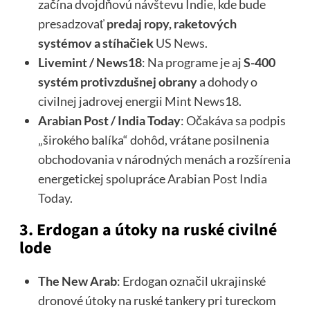
začína dvojdňovú návštevu Indie, kde bude
presadzovať
predaj ropy, raketových
systémov a stíhačiek
US News
.
Livemint / News18
: Na programe je aj
S-400
systém protivzdušnej obrany
a dohody o
civilnej jadrovej energii
Mint
News18
.
Arabian Post / India Today
: Očakáva sa podpis
„širokého balíka“ dohôd, vrátane posilnenia
obchodovania v národných menách a rozšírenia
energetickej spolupráce
Arabian Post
India
Today
.
3.
Erdogan a útoky na ruské civilné
lode
The New Arab
: Erdogan označil ukrajinské
dronové útoky na ruské tankery pri tureckom