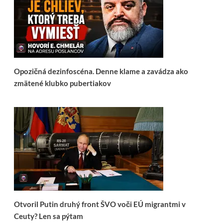
Opozičná dezinfoscéna. Denne klame a zavádza ako
zmätené klubko pubertiakov
Otvoril Putin druhý front ŠVO voči EÚ migrantmi v
Ceuty? Len sa pýtam