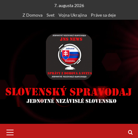
Skip
7. augusta 2026
to
Z Domova
Svet
Vojna Ukrajina
Práve sa deje
content
Primary
Menu