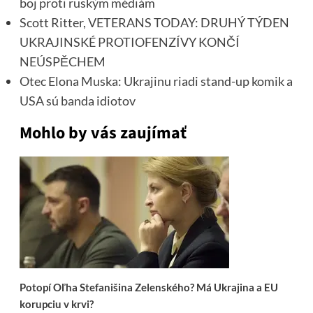
boj proti ruským médiám
Scott Ritter, VETERANS TODAY: DRUHÝ TÝDEN
UKRAJINSKÉ PROTIOFENZÍVY KONČÍ
NEÚSPĚCHEM
Otec Elona Muska: Ukrajinu riadi stand-up komik a
USA sú banda idiotov
Mohlo by vás zaujímať
Potopí Oľha Stefanišina Zelenského? Má Ukrajina a EU
korupciu v krvi?