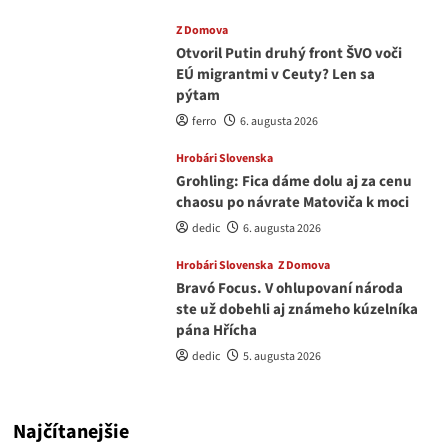
Z Domova
Otvoril Putin druhý front ŠVO voči
EÚ migrantmi v Ceuty? Len sa
pýtam
ferro
6. augusta 2026
Hrobári Slovenska
Grohling: Fica dáme dolu aj za cenu
chaosu po návrate Matoviča k moci
dedic
6. augusta 2026
Hrobári Slovenska
Z Domova
Bravó Focus. V ohlupovaní národa
ste už dobehli aj známeho kúzelníka
pána Hřícha
dedic
5. augusta 2026
Najčítanejšie