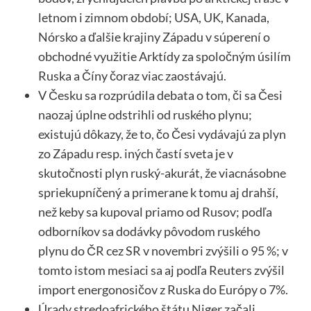
letnom i zimnom období; USA, UK, Kanada,
Nórsko a ďalšie krajiny Západu v súperení o
obchodné využitie Arktídy za spoločným úsilím
Ruska a Číny čoraz viac zaostávajú.
V Česku sa rozprúdila debata o tom, či sa Česi
naozaj úplne odstrihli od ruského plynu;
existujú dôkazy, že to, čo Česi vydávajú za plyn
zo Západu resp. iných častí sveta je v
skutočnosti plyn ruský-akurát, že viacnásobne
spriekupníčený a primerane k tomu aj drahší,
než keby sa kupoval priamo od Rusov; podľa
odborníkov sa dodávky pôvodom ruského
plynu do ČR cez SR v novembri zvýšili o 95 %; v
tomto istom mesiaci sa aj podľa Reuters zvýšil
import energonosičov z Ruska do Európy o 7%.
Úrady stredoafrického štátu Niger začali