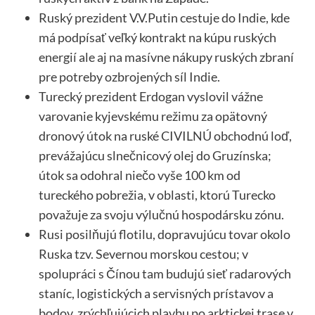
Ruský prezident V.V.Putin cestuje do Indie, kde
má podpísať veľký kontrakt na kúpu ruských
energií ale aj na masívne nákupy ruských zbraní
pre potreby ozbrojených síl Indie.
Turecký prezident Erdogan vyslovil vážne
varovanie kyjevskému režimu za opätovný
dronový útok na ruské CIVILNÚ obchodnú loď,
prevážajúcu slnečnicový olej do Gruzínska;
útok sa odohral niečo vyše 100 km od
tureckého pobrežia, v oblasti, ktorú Turecko
považuje za svoju výlučnú hospodársku zónu.
Rusi posilňujú flotilu, dopravujúcu tovar okolo
Ruska tzv. Severnou morskou cestou; v
spolupráci s Čínou tam budujú sieť radarových
staníc, logistických a servisných prístavov a
bodov, zrýchľujúcich plavbu po arktickej trase v