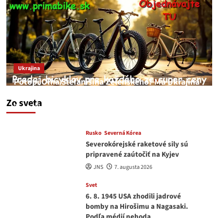
Ukrajina
Potopí Oľha Stefanišina Zelenského? Má Ukrajina
a EU korupciu v krvi?
Zo sveta
JNS
7. augusta 2026
Rusko
Severná Kórea
Severokórejské raketové sily sú
pripravené zaútočiť na Kyjev
JNS
7. augusta 2026
Svet
6. 8. 1945 USA zhodili jadrové
bomby na Hirošimu a Nagasaki.
Podľa médií nehoda