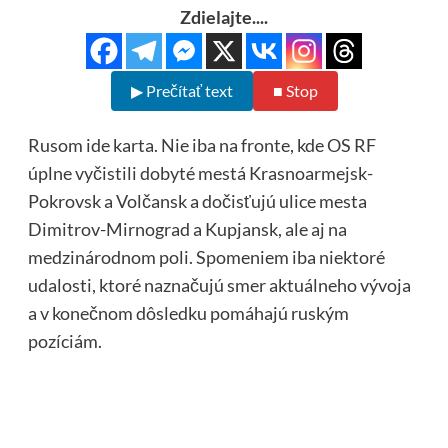
Zdielajte....
▶ Prečítať text
■ Stop
Rusom ide karta. Nie iba na fronte, kde OS RF
úplne vyčistili dobyté mestá Krasnoarmejsk-
Pokrovsk a Volčansk a dočisťujú ulice mesta
Dimitrov-Mirnograd a Kupjansk, ale aj na
medzinárodnom poli. Spomeniem iba niektoré
udalosti, ktoré naznačujú smer aktuálneho vývoja
a v konečnom dôsledku pomáhajú ruským
pozíciám.