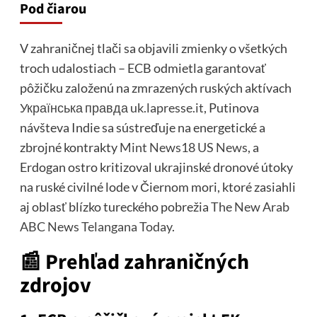
Pod čiarou
V zahraničnej tlači sa objavili zmienky o všetkých
troch udalostiach – ECB odmietla garantovať
pôžičku založenú na zmrazených ruských aktívach
Українська правда
uk.lapresse.it
, Putinova
návšteva Indie sa sústreďuje na energetické a
zbrojné kontrakty
Mint
News18
US News
, a
Erdogan ostro kritizoval ukrajinské dronové útoky
na ruské civilné lode v Čiernom mori, ktoré zasiahli
aj oblasť blízko tureckého pobrežia
The New Arab
ABC News
Telangana Today
.
📰 Prehľad zahraničných
zdrojov