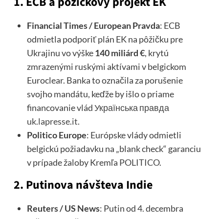
1.
ECB a pôžičkový projekt EK
Financial Times / European Pravda
: ECB
odmietla podporiť plán EK na pôžičku pre
Ukrajinu vo výške
140 miliárd €
, krytú
zmrazenými ruskými aktívami v belgickom
Euroclear. Banka to označila za porušenie
svojho mandátu, keďže by išlo o priame
financovanie vlád
Українська правда
uk.lapresse.it
.
Politico Europe
: Európske vlády odmietli
belgickú požiadavku na „blank check“ garanciu
v prípade žaloby Kremľa
POLITICO
.
2.
Putinova návšteva Indie
Reuters / US News
: Putin od 4. decembra