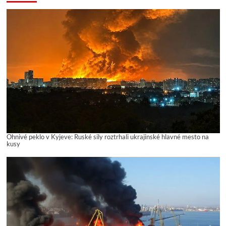
Ohnivé peklo v Kyjeve: Ruské sily roztrhali ukrajinské hlavné mesto na
kusy