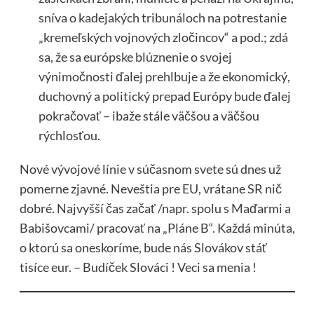
sníva o kadejakých tribunáloch na potrestanie
„kremeľských vojnových zločincov“ a pod.; zdá
sa, že sa európske blúznenie o svojej
výnimočnosti ďalej prehlbuje a že ekonomický,
duchovný a politický prepad Európy bude ďalej
pokračovať – ibaže stále väčšou a väčšou
rýchlosťou.
Nové vývojové línie v súčasnom svete sú dnes už
pomerne zjavné. Neveštia pre EU, vrátane SR nič
dobré. Najvyšší čas začať /napr. spolu s Maďarmi a
Babišovcami/ pracovať na „Pláne B“. Každá minúta,
o ktorú sa oneskoríme, bude nás Slovákov stáť
tisíce eur. – Budíček Slováci ! Veci sa menia !