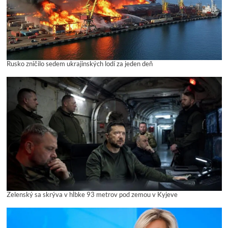
Rusko zničilo sedem ukrajinských lodí za jeden deň
Zelenský sa skrýva v hĺbke 93 metrov pod zemou v Kyjeve