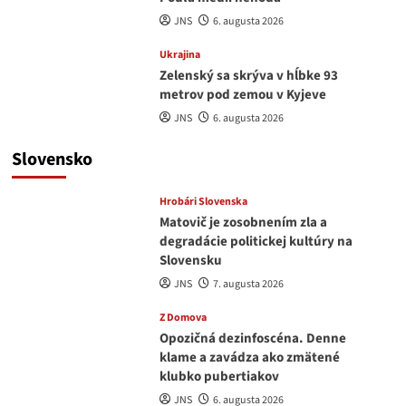
JNS
6. augusta 2026
Ukrajina
Zelenský sa skrýva v hĺbke 93
metrov pod zemou v Kyjeve
JNS
6. augusta 2026
Slovensko
Hrobári Slovenska
Matovič je zosobnením zla a
degradácie politickej kultúry na
Slovensku
JNS
7. augusta 2026
Z Domova
Opozičná dezinfoscéna. Denne
klame a zavádza ako zmätené
klubko pubertiakov
JNS
6. augusta 2026