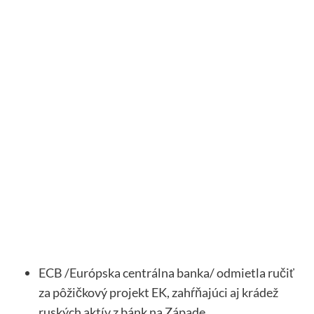
ECB /Európska centrálna banka/ odmietla ručiť
za pôžičkový projekt EK, zahŕňajúci aj krádež
ruských aktív z bánk na Západe.