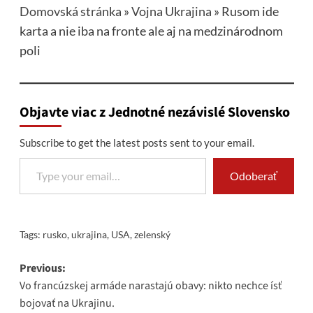
Domovská stránka
»
Vojna Ukrajina
»
Rusom ide
karta a nie iba na fronte ale aj na medzinárodnom
poli
Objavte viac z Jednotné nezávislé Slovensko
Subscribe to get the latest posts sent to your email.
Type your email…
Odoberať
Tags:
rusko
,
ukrajina
,
USA
,
zelenský
Post
Previous:
Vo francúzskej armáde narastajú obavy: nikto nechce ísť
navigation
bojovať na Ukrajinu.