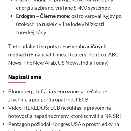
energiu a zbrane, vrátane S-400 systémov.
Erdogan – Čierne more
: ostro varoval Kyjev po
útokoch na ruské civilné lode v blízkosti
tureckej zóny.
Tieto udalosti sú potvrdené v
zahraničných
médiách
(Financial Times, Reuters, Politico, ABC
News, The New Arab, US News, India Today).
Napísali sme
Bloomberg: Inflácia v eurozóne sa nečakane
zrýchlila a podporila opatrnosť ECB
Video-HEREDOŠ: ECB nesúhlasí s právom na
hotovosť a napadne zmeny, ktoré schválila NR SR!
Pentagon požiadal Kongres USA o prostriedky na