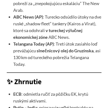
pobreží za „znepokojujúcu eskaláciu“
The New
Arab
.
ABC News (AP)
: Turecko odsúdilo útoky na dve
ruské „shadow fleet“ tankery (Kairos a Virat),
ktoré sa odohrali
v tureckej výlučnej
ekonomickej zóne
ABC News
.
Telangana Today (AP)
: Tretí útok zasiahlo loď
prevážajúcu
slnečnicový olej do Gruzínska
, asi
130 km od tureckého pobrežia
Telangana
Today
.
✨ Zhrnutie
ECB
: odmietla ručiť za pôžičku EK, krytú
ruskými aktívami.
Putin – India
: pripravuje veľké kontrakty na