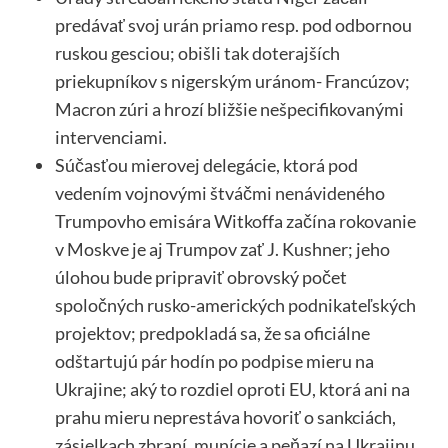
predávať svoj urán priamo resp. pod odbornou
ruskou gesciou; obišli tak doterajších
priekupníkov s nigerským uránom- Francúzov;
Macron zúri a hrozí bližšie nešpecifikovanými
intervenciami.
Súčasťou mierovej delegácie, ktorá pod
vedením vojnovými štváčmi nenávideného
Trumpovho emisára Witkoffa začína rokovanie
v Moskve je aj Trumpov zať J. Kushner; jeho
úlohou bude pripraviť obrovský počet
spoločných rusko-amerických podnikateľských
projektov; predpokladá sa, že sa oficiálne
odštartujú pár hodín po podpise mieru na
Ukrajine; aký to rozdiel oproti EU, ktorá ani na
prahu mieru neprestáva hovoriť o sankciách,
zásielkach zbraní, munície a peňazí na Ukrajinu,