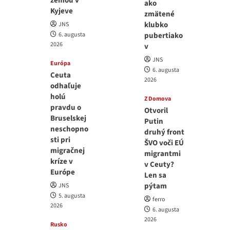
zemou v
ako
Kyjeve
zmätené
klubko
JNS
6. augusta
pubertiako
2026
v
JNS
Európa
6. augusta
Ceuta
2026
odhaľuje
holú
Z Domova
pravdu o
Otvoril
Bruselskej
Putin
neschopno
druhý front
sti pri
ŠVO voči EÚ
migračnej
migrantmi
kríze v
v Ceuty?
Európe
Len sa
pýtam
JNS
5. augusta
ferro
2026
6. augusta
2026
Rusko