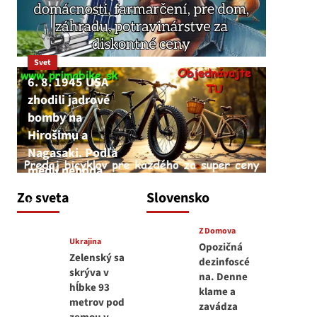
Svet
6. 8. 1945 USA
zhodili jadrové
bomby na
Hirošimu a
Nagasaki. Podľa
médií nehoda
JNS
Zo sveta
Slovensko
6. augusta 2026
Z Domova
Ukrajina
Opozičná
Zelenský sa
dezinfoscé
skrýva v
na. Denne
hĺbke 93
klame a
metrov pod
zavádza