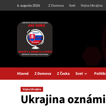
Skip
6. augusta 2026
Z Domova
Svet
Vojna Ukrajina
to
content
Hlavné
Z Domova
Z Česka
Svet
Politik
Vojna Ukrajina
Ukrajina oznámi