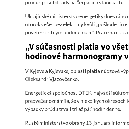
prúdu spôsobil rady na čerpacích staniciach.
Ukrajinské ministerstvo energetiky dnes ráno oz
utorok večer bez elektriny kvôli „poškodeniu e
poveternostným podmienkam“. Práce na núdzov
„V súčasnosti platia vo vše
hodinové harmonogramy v
V Kyjeve a Kyjevskej oblasti platia núdzové v
Oleksandr Vjazovčenko.
Energetická spoločnosť DTEK, najväčší súkrom
predvečer oznámila, že v niekoľkých okresoch
výpadky prúdu trvali tri až päť hodín denne.
Ruské ministerstvo obrany 13. januára inform