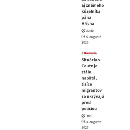
aj známeho
kúzelníka
pána
Hřícha
dedic
5. augusta
2026
Z Domova
Situácia v
Ceute je
stále
napätá,
tisíce
migrantov
sa ukrývajú
pred
políciou
JNS
4. augusta
2026