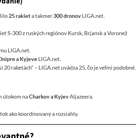
ydanie)
lilo
25 rakiet
a takmer
300 dronov
LIGA.net
.
iet S‑300 z ruských regiónov Kursk, Brjansk a Voronež
ymu
LIGA.net
.
Dnipre a Kyjeve
LIGA.net
.
„asi 20 raketách“ – LIGA.net uvádza 25, čo je veľmi podobné.
m útokom na
Charkov a Kyjev
Aljazeera
.
tok ako koordinovaný a rozsiahly.
levantné?