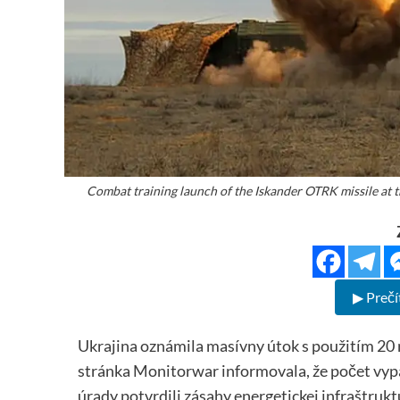
Combat training launch of the Iskander OTRK missile at 
▶ Prečí
Ukrajina oznámila masívny útok s použitím 20 
stránka Monitorwar informovala, že počet vypál
úrady potvrdili zásahy energetickej infraštruk