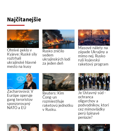
Najčítanejšie
Masové nálety na
Ohnivé peklo v
Rusko zničilo
západe Ukrajiny a
Kyjeve: Ruské sily
sedem
mimo nej. Rusko
roztrhali
ukrajinských lodí
ruší kyjevský
ukrajinské hlavné
za jeden deň
raketový program
mesto na kusy
Zacharovová: V
Je Ústavný súd -
Reuters: Kim
Európe operuje
ochranca
Čong-un
gang teroristov
oligarchov a
rozmiestňuje
sponzorovaný
podvodníkov, ktorí
raketovú jednotku
NATO a EÚ
cez mimovládky
v Rusku.
perú špinavé
peniaze?