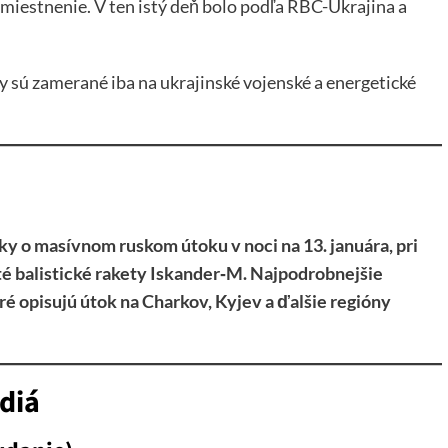
umiestnenie. V ten istý deň bolo podľa RBC-Ukrajina a
y sú zamerané iba na ukrajinské vojenské a energetické
nky o masívnom ruskom útoku v noci na 13. januára, pri
té balistické rakety Iskander‑M. Najpodrobnejšie
oré opisujú útok na Charkov, Kyjev a ďalšie regióny
diá