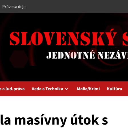
Práve sa deje
a a ľud.práva
Veda a Technika
Mafia/Krimi
Kultúra
la masívny útok s