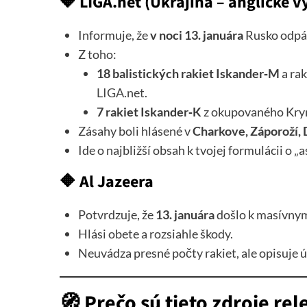
🔶
LIGA.net (Ukrajina – anglické v
Informuje, že
v noci 13. januára
Rusko odpá
Z toho:
18 balistických rakiet Iskander‑M
a rak
LIGA.net
.
7 rakiet Iskander‑K
z okupovaného Kr
Zásahy boli hlásené v
Charkove, Záporoží, 
Ide o najbližší obsah k tvojej formulácii o 
🔶
Al Jazeera
Potvrdzuje, že
13. januára
došlo k masívny
Hlási obete a rozsiahle škody.
Neuvádza presné počty rakiet, ale opisuje ú
🧭 Prečo sú tieto zdroje re