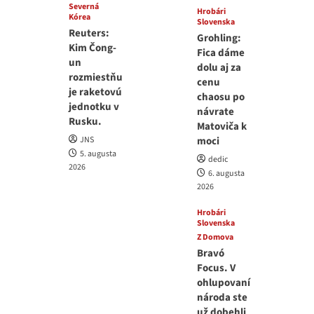
Severná
Hrobári
Kórea
Slovenska
Reuters:
Grohling:
Kim Čong-
Fica dáme
un
dolu aj za
rozmiestňu
cenu
je raketovú
chaosu po
jednotku v
návrate
Rusku.
Matoviča k
JNS
moci
5. augusta
dedic
2026
6. augusta
2026
Hrobári
Slovenska
Z Domova
Bravó
Focus. V
ohlupovaní
národa ste
už dobehli