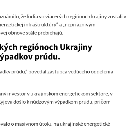
námilo, že ľudia vo viacerých regiónoch krajiny zostali v
nergetickej infraštruktúry“ a „nepriaznivým
ej obnove stále prebiehajú.
tkých regiónoch Ukrajiny
ýpadkov prúdu.
ýpadky prúdu,“ povedal zástupca vedúceho oddelenia
ný investor v ukrajinskom energetickom sektore, v
 Kyjeva došlo k núdzovým výpadkom prúdu, pričom
ovalo o
masívnom útoku
na ukrajinské energetické