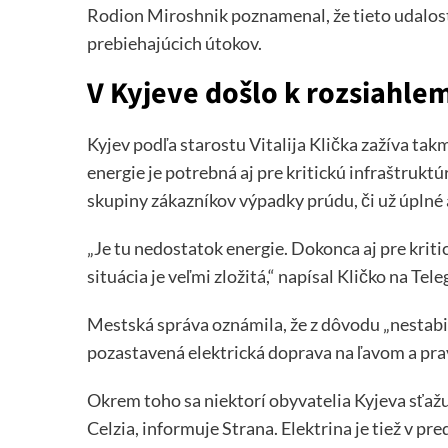
Rodion Miroshnik poznamenal, že tieto udalost
prebiehajúcich útokov.
V Kyjeve došlo k rozsiahl
Kyjev podľa starostu Vitalija Klička zažíva t
energie je potrebná aj pre kritickú infraštrukt
skupiny zákazníkov výpadky prúdu, či už úplné 
„Je tu nedostatok energie. Dokonca aj pre kriti
situácia je veľmi zložitá,“ napísal Kličko na Tel
Mestská správa oznámila, že z dôvodu „nestabi
pozastavená elektrická doprava na ľavom a pr
Okrem toho sa niektorí obyvatelia Kyjeva sťažuj
Celzia, informuje Strana. Elektrina je tiež v 