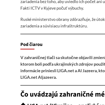
zariadenia bez toho, aby uviedlo ich počet ani 
Fakti ICTV v Kyjeve počuť výbuchy.
Ruské ministerstvo obrany zdôrazňuje, že útok
zariadenia a súvisiacu infraštruktúru.
Pod čiarou
V zahraničnej tlači sa skutočne objavili zmie
ktorom boli podľa ukrajinských zdrojov použi
informácie priniesli LIGA.net a Al Jazeera, kt
LIGA.net
Aljazeera
.
Čo uvádzajú zahraničné mé