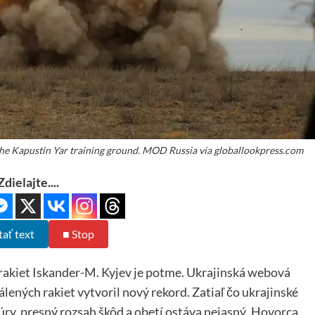
the Kapustin Yar training ground. MOD Russia via globallookpress.com
Zdielajte....
tať text
■ Stop
rakiet Iskander-M. Kyjev je potme. Ukrajinská webová
ených rakiet vytvoril nový rekord. Zatiaľ čo ukrajinské
túry, presný rozsah škôd a obetí ostáva nejasný. Hovorca