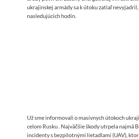
ukrajinskej armády sa k útoku zatiaľ nevyjadril
nasledujúcich hodín.
Už sme informovali o masívnych útokoch ukraji
celom Rusku . Najväčšie škody utrpela najmä B
incidenty s bezpilotnými lietadlami (UAV), kto