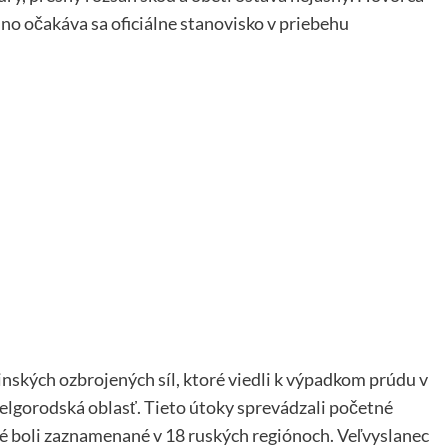
, no očakáva sa oficiálne stanovisko v priebehu
nských ozbrojených síl, ktoré viedli k výpadkom prúdu v
elgorodská oblasť. Tieto útoky sprevádzali početné
ré boli zaznamenané v 18 ruských regiónoch. Veľvyslanec