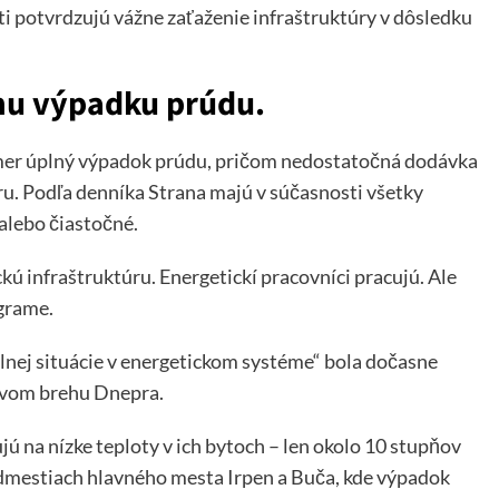
i potvrdzujú vážne zaťaženie infraštruktúry v dôsledku
emu výpadku prúdu.
akmer úplný výpadok prúdu, pričom nedostatočná dodávka
úru. Podľa denníka Strana majú v súčasnosti všetky
alebo čiastočné.
ckú infraštruktúru. Energetickí pracovníci pracujú. Ale
egrame.
lnej situácie v energetickom systéme“ bola dočasne
avom brehu Dnepra.
ú na nízke teploty v ich bytoch – len okolo 10 stupňov
predmestiach hlavného mesta Irpen a Buča, kde výpadok